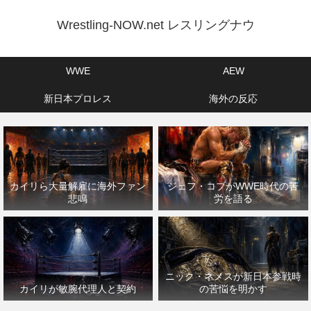
Wrestling-NOW.net レスリングナウ
WWE
AEW
新日本プロレス
海外の反応
カイリら大量解雇に海外ファン
ジェフ・コブがWWE時代の苦
悲鳴
労を語る
ニック・ネメスが新日本参戦時
カイリが敏腕代理人と契約
の苦悩を明かす