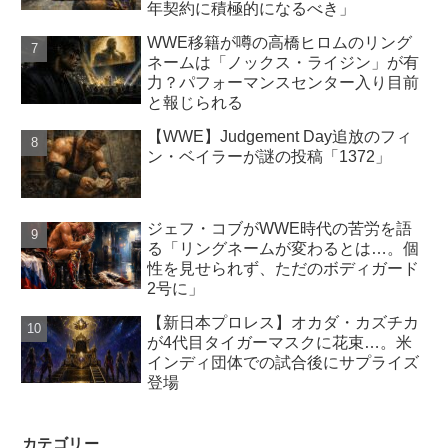
年契約に積極的になるべき」
WWE移籍が噂の高橋ヒロムのリング
ネームは「ノックス・ライジン」が有
力？パフォーマンスセンター入り目前
と報じられる
【WWE】Judgement Day追放のフィ
ン・ベイラーが謎の投稿「1372」
ジェフ・コブがWWE時代の苦労を語
る「リングネームが変わるとは…。個
性を見せられず、ただのボディガード
2号に」
【新日本プロレス】オカダ・カズチカ
が4代目タイガーマスクに花束…。米
インディ団体での試合後にサプライズ
登場
カテゴリー