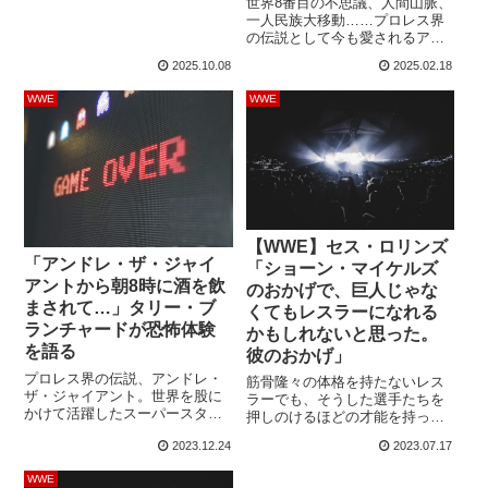
世界8番目の不思議、人間山脈、
ショーン・マイケルズやHHH、
一人民族大移動……プロレス界
バティスタ、ザ・ロックなど
の伝説として今も愛されるアン
錚々たるメンツと戦いを繰り広
ドレ・ザ・ジャイアントは、少
げてきました。しかし、彼には
2025.10.08
2025.02.18
女とヘビに怯えました。レジェ
まだ「願いが叶うならぜひ戦い
ンドレスラーのジェイク・ロバ
たい、ドリームマ...
WWE
WWE
ーツは、アンダーテイカーの
Podcast番組にゲスト出演した
際、アンドレとの試合中に起き
たハプニングを語りました。試
合はアンドレが圧倒していまし
たが、ヘビが苦手な彼は突然後
ずさりして怯えた表...
【WWE】セス・ロリンズ
「アンドレ・ザ・ジャイ
「ショーン・マイケルズ
アントから朝8時に酒を飲
のおかげで、巨人じゃな
まされて…」タリー・ブ
くてもレスラーになれる
ランチャードが恐怖体験
かもしれないと思った。
を語る
彼のおかげ」
プロレス界の伝説、アンドレ・
筋骨隆々の体格を持たないレス
ザ・ジャイアント。世界を股に
ラーでも、そうした選手たちを
かけて活躍したスーパースター
押しのけるほどの才能を持って
はいくつもの逸話を持ってお
いれば、どんな体格でも大手プ
2023.12.24
2023.07.17
り、どれも興味深いものばかり
ロレス団体のトップスターにな
です。プロレスの歴史が続く限
ることができます。WWE世界ヘ
WWE
り、彼の存在が忘れられること
ビー級王座初代チャンピオンの