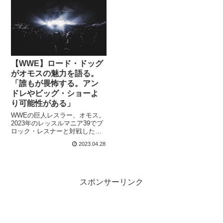
はないでしょう。彼は飲酒にま
セス・ロリンズは、身長185セン
つわるエピソードも豊富で、と
チ、体重98キロの体格の持ち
んでもない量のビールやワイン
主。プロレス界では突出した体
を飲んでも平気だったことが知
格というわけではなく、大柄な
られています。現役時代に彼と
選手が重宝される傾向にある
戦ったタリー・ブランチャー...
WWEでは大勢の中に...
【WWE】ロード・ドッグ
がオモスの魅力を語る。
「誰もが畏怖する。アン
ドレやビッグ・ショーよ
り可能性がある」
WWEの巨人レスラー、オモス。
2023年のレッスルマニア39でブ
ロック・レスナーと対戦した彼
は、Backlashではセス・ロリン
2023.04.28
ズと対戦します。この試合は、
カードが発表された時点で両者
の間にストーリーがなかったた
め、ファンの間でちょっとした
話題になりました。彼は多くの
スポンサーリンク
レジェンドレスラーたちから才
能を高く評価されています。
WWEのシニア・バイス・プレジ
デントを...