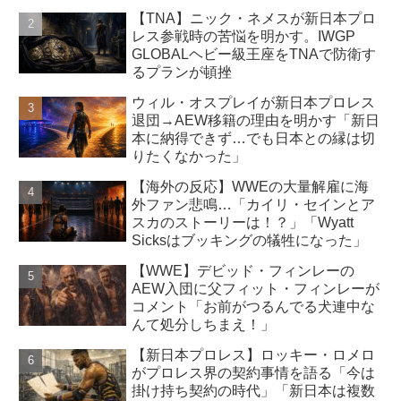
【TNA】ニック・ネメスが新日本プロ
レス参戦時の苦悩を明かす。IWGP
GLOBALヘビー級王座をTNAで防衛す
るプランが頓挫
ウィル・オスプレイが新日本プロレス
退団→AEW移籍の理由を明かす「新日
本に納得できず…でも日本との縁は切
りたくなかった」
【海外の反応】WWEの大量解雇に海
外ファン悲鳴…「カイリ・セインとア
スカのストーリーは！？」「Wyatt
Sicksはブッキングの犠牲になった」
【WWE】デビッド・フィンレーの
AEW入団に父フィット・フィンレーが
コメント「お前がつるんでる犬連中な
んて処分しちまえ！」
【新日本プロレス】ロッキー・ロメロ
がプロレス界の契約事情を語る「今は
掛け持ち契約の時代」「新日本は複数