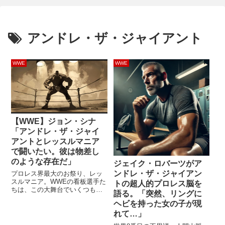
アンドレ・ザ・ジャイアント
WWE
WWE
【WWE】ジョン・シナ
「アンドレ・ザ・ジャイ
アントとレッスルマニア
で闘いたい。彼は物差し
のような存在だ」
ジェイク・ロバーツがア
ンドレ・ザ・ジャイアン
プロレス界最大のお祭り、レッ
スルマニア。WWEの看板選手た
トの超人的プロレス脳を
ちは、この大舞台でいくつもの
語る。「突然、リングに
名勝負を演じてきました。2025
ヘビを持った女の子が現
年のレッスルマニア41が現役最
れて…」
後のレッスルマニア出場となっ
たジョン・シナは、これまでに