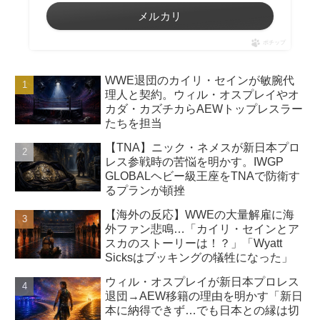
メルカリ
ポチップ
WWE退団のカイリ・セインが敏腕代
理人と契約。ウィル・オスプレイやオ
カダ・カズチカらAEWトップレスラー
たちを担当
【TNA】ニック・ネメスが新日本プロ
レス参戦時の苦悩を明かす。IWGP
GLOBALヘビー級王座をTNAで防衛す
るプランが頓挫
【海外の反応】WWEの大量解雇に海
外ファン悲鳴…「カイリ・セインとア
スカのストーリーは！？」「Wyatt
Sicksはブッキングの犠牲になった」
ウィル・オスプレイが新日本プロレス
退団→AEW移籍の理由を明かす「新日
本に納得できず…でも日本との縁は切