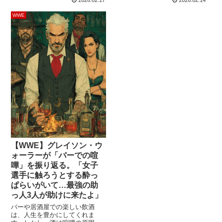
ンレーですが、最終的に彼が選
相手が脳震盪のチェックを受け
んだ「次の章」はAEWへの移籍
ることになった時、観客の熱を
WWE
でした。この記事は、偉大な父
冷ますことなく試合再開まで耐
からエールを送られ、4世代続く
えるにはどうしたらいいの
レスラーの血脈がいよいよWWE
か？」という質問を受け...
で交わると目されていた当時の
記録です。家族の絆や伝統、そ
して新日本での旅路を誇りに思
う父の言葉が、移...
【WWE】グレイソン・ウ
ォーラーが「バーでの喧
嘩」を振り返る。「女子
選手に触ろうとする酔っ
ぱらいがいて…最強の助
っ人3人が助けに来たよ」
バーや居酒屋での楽しい飲酒
は、人生を豊かにしてくれま