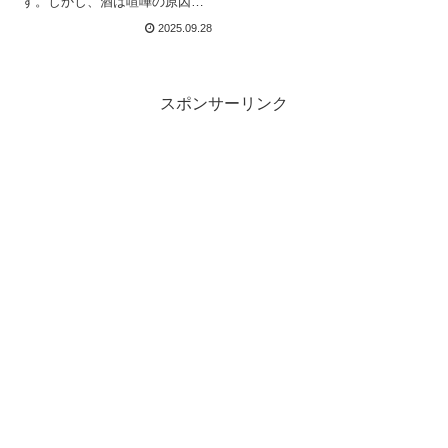
す。しかし、酒は喧嘩の原因に
なることもあり…。WWEスーパ
2025.09.28
ースターのグレイソン・ウォー
ラーは、2024年のレッスルマニ
ア40終了後に仲間たちとバーへ
行き、そこで迷惑な酔っぱらい
と喧嘩になりかけたことがある
スポンサーリンク
といいます。最新のインタビュ
ーで「酒場での喧嘩を乗り越え
るために、誰を味方にした
い？」と質問された彼は、...