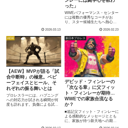
ンレーには闘争心を教わ
る中での意外な選択となりまし
た。現在、WWE・NXTでは父フ
った」
ィット・フィンレー（デイブ・
WWEパフォーマンス・センター
フィンレー）と弟ウリヤ・コナ
には複数の優秀なコーチがお
ーズが二世ユニットBirthrightで
り、スター候補生たちへ熱心に
活躍中。そんな2人に対し、デビ
指導しています。彼らの献身的
ッドは最新のインタビューでこ
2026.03.13
2026.02.23
な仕事ぶりがなければ、WWEス
んなことを言っていました。俺
ーパースターが観客の心を揺さ
はこ...
AEW
新日本プロレス
ぶるストーリーを語る、世界規
模の団体は継続できないかもし
れません。選手たちはコーチ陣
をリスペクトし、日々指導を仰
いでいます。メインロースター
昇格後も目覚ましい活躍を披露
するジェボン・エバンス...
【AEW】MVPが語る「試
合中断時」の極意。ベビ
デビッド・フィンレーの
ーフェイスとヒール、そ
「次なる章」に父フィッ
れぞれの振る舞いとは
ト・フィンレーが期待…
プロレスラーには、ハプニング
WWEでの家族合流なる
への対応力が試される瞬間が何
か？
度も訪れます。負傷による試合
中断が起きた際、いかにして観
■追記父フィット・フィンレーに
客の熱を維持するか…。ベテラ
よる感動的なメッセージととも
ンレスラーのMVPは、その極意
に、家族が待つ新天地への期待
を学んできました。自身の
が高まっていたデビッド・フィ
Podcast番組で「試合中に、対戦
2026.02.17
2026.02.14