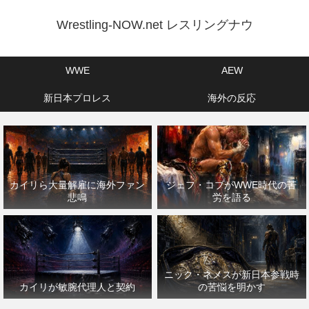
Wrestling-NOW.net レスリングナウ
WWE
AEW
新日本プロレス
海外の反応
カイリら大量解雇に海外ファン
ジェフ・コブがWWE時代の苦
悲鳴
労を語る
ニック・ネメスが新日本参戦時
カイリが敏腕代理人と契約
の苦悩を明かす