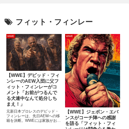
フィット・フィンレー
WWE
WWE
【WWE】デビッド・フィ
ンレーのAEW入団に父フ
ィット・フィンレーがコ
メント「お前がつるんで
る犬連中なんて処分しち
まえ！」
元新日本プロレスのデビッド・
【WWE】ジェボン・エバ
フィンレーは、先日AEWへの移
ンスがコーチ陣への感謝
籍を決断。WWEには家族がお
を語る「フィット・フィ
り、移籍先として本命されてい