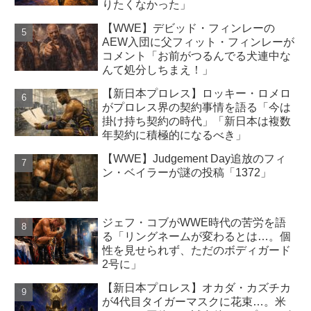
りたくなかった」
【WWE】デビッド・フィンレーの
AEW入団に父フィット・フィンレーが
コメント「お前がつるんでる犬連中な
んて処分しちまえ！」
【新日本プロレス】ロッキー・ロメロ
がプロレス界の契約事情を語る「今は
掛け持ち契約の時代」「新日本は複数
年契約に積極的になるべき」
【WWE】Judgement Day追放のフィ
ン・ベイラーが謎の投稿「1372」
ジェフ・コブがWWE時代の苦労を語
る「リングネームが変わるとは…。個
性を見せられず、ただのボディガード
2号に」
【新日本プロレス】オカダ・カズチカ
が4代目タイガーマスクに花束…。米