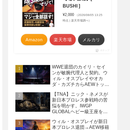
BUSHI ]
¥2,000
（2026/08/05 13:25
時点 | 楽天市場調べ）
Amazon
楽天市場
メルカリ
ポチップ
WWE退団のカイリ・セイ
ンが敏腕代理人と契約。ウ
ィル・オスプレイやオカ
ダ・カズチカらAEWトップ
レスラーたちを担当
【TNA】ニック・ネメスが
新日本プロレス参戦時の苦
悩を明かす。IWGP
GLOBALヘビー級王座を
TNAで防衛するプランが頓
ウィル・オスプレイが新日
挫
本プロレス退団→AEW移籍