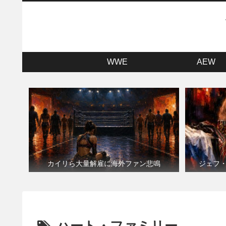
WWE
AEW
カイリら大量解雇に海外ファン悲鳴
ジェフ