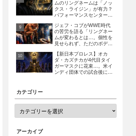
ムのリングネームは「ノッ
クス・ライジン」が有力？
パフォーマンスセンター入
り目前と報じられる
ジェフ・コブがWWE時代
の苦労を語る「リングネー
ムが変わるとは…。個性を
見せられず、ただのボディ
ガード2号に」
【新日本プロレス】オカ
ダ・カズチカが4代目タイ
ガーマスクに花束…。米イ
ンディ団体での試合後にサ
プライズ登場
カテゴリー
アーカイブ