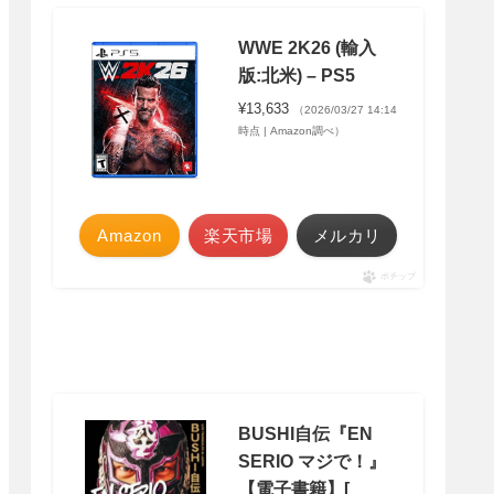
WWE 2K26 (輸入
版:北米) – PS5
¥13,633
（2026/03/27 14:14
時点 | Amazon調べ）
Amazon
楽天市場
メルカリ
ポチップ
BUSHI自伝『EN
SERIO マジで！』
【電子書籍】[