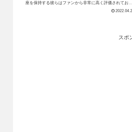
座を保持する彼らはファンから非常に高く評価されてお
り、ROHの復活興行「Supercard of Honor」でのブリス
2022.04.
ズ戦はマッチ・オブ・ザ・イヤー候補級の試合でした。
もが認めるトップパフォ...
スポ