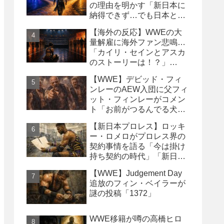
の理由を明かす「新日本に
納得できず…でも日本との
縁は切りたくなかった」
【海外の反応】WWEの大
量解雇に海外ファン悲鳴…
「カイリ・セインとアスカ
のストーリーは！？」
「Wyatt Sicksはブッキング
【WWE】デビッド・フィ
の犠牲になった」
ンレーのAEW入団に父フィ
ット・フィンレーがコメン
ト「お前がつるんでる犬連
中なんて処分しちまえ！」
【新日本プロレス】ロッキ
ー・ロメロがプロレス界の
契約事情を語る「今は掛け
持ち契約の時代」「新日本
は複数年契約に積極的にな
【WWE】Judgement Day
るべき」
追放のフィン・ベイラーが
謎の投稿「1372」
WWE移籍が噂の高橋ヒロ