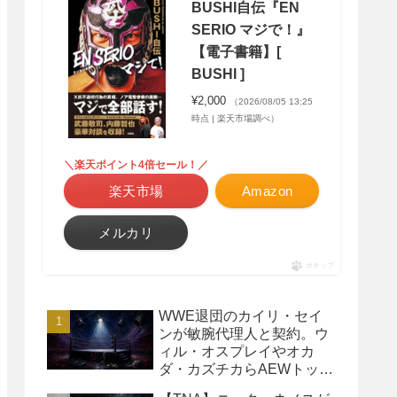
BUSHI自伝『EN
SERIO マジで！』
【電子書籍】[
BUSHI ]
¥2,000
（2026/08/05 13:25
時点 | 楽天市場調べ）
＼楽天ポイント4倍セール！／
楽天市場
Amazon
メルカリ
ポチップ
WWE退団のカイリ・セイ
ンが敏腕代理人と契約。ウ
ィル・オスプレイやオカ
ダ・カズチカらAEWトップ
レスラーたちを担当