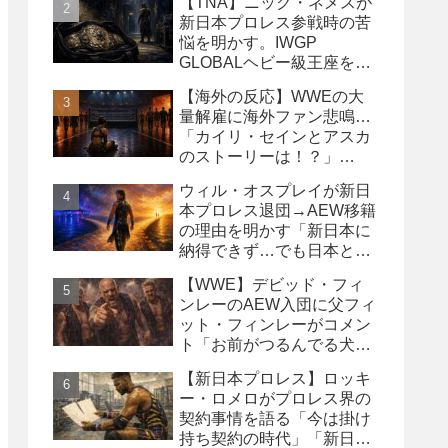
【TNA】ニック・ネメスが
新日本プロレス参戦時の苦
悩を明かす。IWGP
GLOBALヘビー級王座を
TNAで防衛するプランが頓
【海外の反応】WWEの大
挫
量解雇に海外ファン悲鳴…
「カイリ・セインとアスカ
のストーリーは！？」
「Wyatt Sicksはブッキング
ウィル・オスプレイが新日
の犠牲になった」
本プロレス退団→AEW移籍
の理由を明かす「新日本に
納得できず…でも日本との
縁は切りたくなかった」
【WWE】デビッド・フィ
ンレーのAEW入団に父フィ
ット・フィンレーがコメン
ト「お前がつるんでる犬連
中なんて処分しちまえ！」
【新日本プロレス】ロッキ
ー・ロメロがプロレス界の
契約事情を語る「今は掛け
持ち契約の時代」「新日本