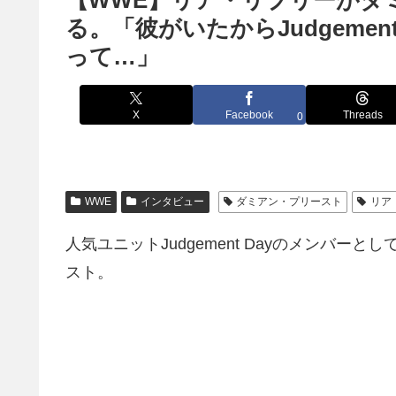
【WWE】リア・リプリーがダ
る。「彼がいたからJudgeme
って…」
X
Facebook
Threads
0
WWE
インタビュー
ダミアン・プリースト
リア
人気ユニットJudgement Dayのメンバ
スト。