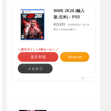
WWE 2K26 (輸入
版:北米) – PS5
¥13,633
（2026/03/27 14:14
時点 | Amazon調べ）
＼楽天ポイント4倍セール！／
楽天市場
Amazon
メルカリ
ポチップ