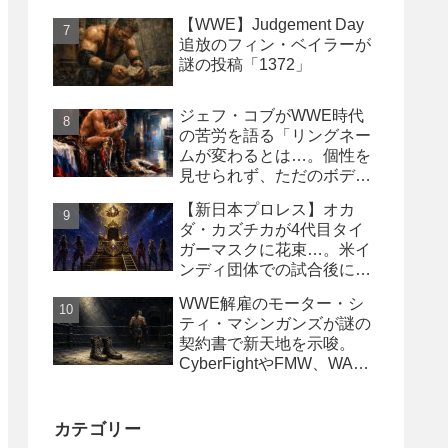
は複数年契約に積極的にな
【WWE】Judgement Day
るべき」
追放のフィン・ベイラーが
謎の投稿「1372」
ジェフ・コブがWWE時代
の苦労を語る「リングネー
ムが変わるとは…。個性を
見せられず、ただのボディ
ガード2号に」
【新日本プロレス】オカ
ダ・カズチカが4代目タイ
ガーマスクに花束…。米イ
ンディ団体での試合後にサ
プライズ登場
WWE解雇のモーター・シ
ティ・マシンガンズが謎の
契約書で新天地を示唆。
CyberFightやFMW、WAR
からオファー？
カテゴリー