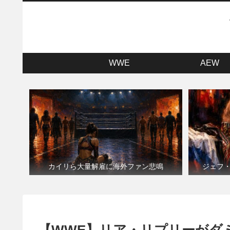
WWE
AEW
カイリら大量解雇に海外ファン悲鳴
ジェフ