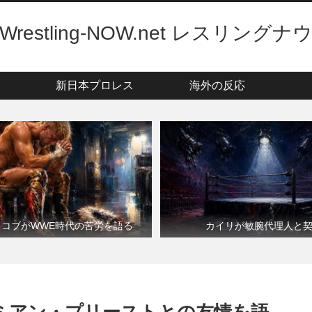
Wrestling-NOW.net レスリングナ
新日本プロレス
海外の反応
・コブがWWE時代の苦労を語る
カイリが敏腕代理人と