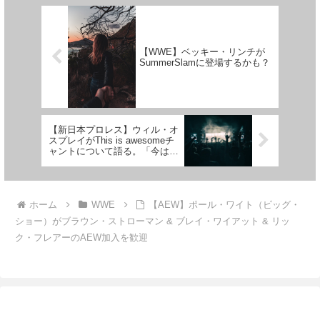
展開。2人の歴史を知るファン
チーム名を"...
は...
【WWE】ベッキー・リンチが
SummerSlamに登場するかも？
【新日本プロレス】ウィル・オ
スプレイがThis is awesomeチ
ャントについて語る。「今は簡
単に起こせる。なぜなら…」
ホーム
WWE
【AEW】ポール・ワイト（ビッグ・
ショー）がブラウン・ストローマン & ブレイ・ワイアット & リッ
ク・フレアーのAEW加入を歓迎