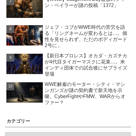
ン・ベイラーが謎の投稿「1372」
ジェフ・コブがWWE時代の苦労を語
る「リングネームが変わるとは…。個
性を見せられず、ただのボディガード
2号に」
【新日本プロレス】オカダ・カズチカ
が4代目タイガーマスクに花束…。米
インディ団体での試合後にサプライズ
登場
WWE解雇のモーター・シティ・マシ
ンガンズが謎の契約書で新天地を示
唆。CyberFightやFMW、WARからオ
ファー？
カテゴリー