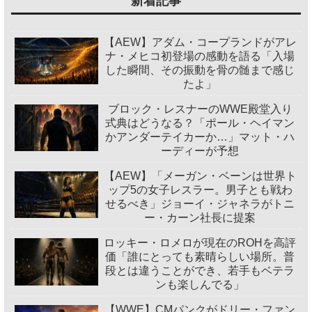
新着記事
【AEW】アダム・コープランドがアレ
ナ・メヒコ初登場の感動を語る「入場
した瞬間、その振動を骨の髄まで感じ
たよ」
ブロック・レスナーのWWE殿堂入り
式典はどうなる？「ポール・ヘイマン
かアンダーテイカーか…」マット・ハ
ーディーが予想
【AEW】「メーガン・ベーンは世界ト
ップ5の女子レスラー。男子とも戦わ
せるべき」ジョーイ・ジャネラがトニ
ー・カーン社長に提案
ロッキー・ロメロが現在のROHを高評
価「誰にとっても素晴らしい場所。普
段とは違うことができ、若手もベテラ
ンも楽しんでる」
【WWE】CMパンクがドリー・ファン