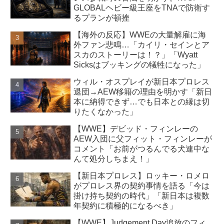
GLOBALヘビー級王座をTNAで防衛す
るプランが頓挫
【海外の反応】WWEの大量解雇に海
外ファン悲鳴…「カイリ・セインとア
スカのストーリーは！？」「Wyatt
Sicksはブッキングの犠牲になった」
ウィル・オスプレイが新日本プロレス
退団→AEW移籍の理由を明かす「新日
本に納得できず…でも日本との縁は切
りたくなかった」
【WWE】デビッド・フィンレーの
AEW入団に父フィット・フィンレーが
コメント「お前がつるんでる犬連中な
んて処分しちまえ！」
【新日本プロレス】ロッキー・ロメロ
がプロレス界の契約事情を語る「今は
掛け持ち契約の時代」「新日本は複数
年契約に積極的になるべき」
【WWE】Judgement Day追放のフィ