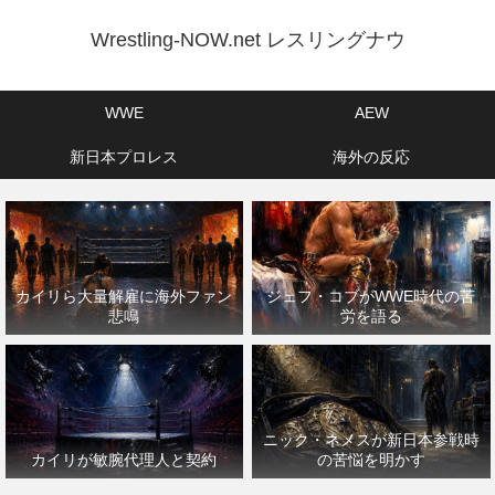
Wrestling-NOW.net レスリングナウ
WWE
AEW
新日本プロレス
海外の反応
カイリら大量解雇に海外ファン
ジェフ・コブがWWE時代の苦
悲鳴
労を語る
ニック・ネメスが新日本参戦時
カイリが敏腕代理人と契約
の苦悩を明かす