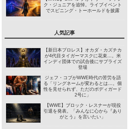
ク・ジュニアを追悼。ライブイベント
でスピニング・トーホールドを披露
人気記事
【新日本プロレス】オカダ・カズチカ
が4代目タイガーマスクに花束…。米
インディ団体での試合後にサプライズ
登場
ジェフ・コブがWWE時代の苦労を語
る「リングネームが変わるとは…。個
性を見せられず、ただのボディガード
2号に」
【WWE】ブロック・レスナーが現役
引退を発表。「みんなに心から『あり
がとう』を言いたい」