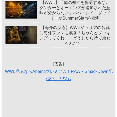
【WWE】「俺の知性を侮辱するな。
グンターとオーエンズが追加された意
味が分からない」ババ・レイ・ダッド
リーがSummerSlamを批判
【海外の反応】WWEジュリアの苦戦
に海外ファンも嘆き「ちゃんとブッキ
ングしてくれ」「どうしたら持て余せ
るんだ？」
[広告]
WWE見るならAbemaプレミアム！RAW・SmackDown配
信中、PPVも