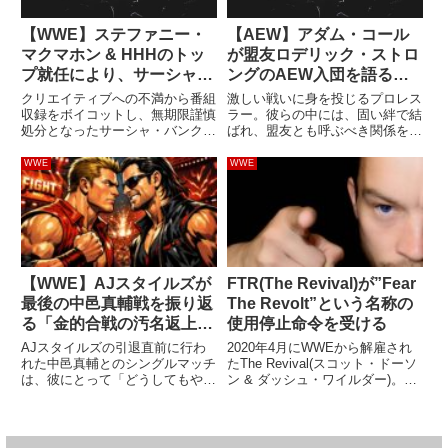
【WWE】ステファニー・
【AEW】アダム・コール
マクマホン & HHHのトッ
が盟友ロデリック・ストロ
プ就任により、サーシャ・
ングのAEW入団を語る。
バンクス＆ナオミの復帰に
「これ以上ないほど興奮し
クリエイティブへの不満から番組
激しい戦いに身を投じるプロレス
期待できるかも？
ている」
収録をボイコットし、無期限謹慎
ラー。彼らの中には、固い絆で結
処分となったサーシャ・バンクス
ばれ、盟友とも呼ぶべき関係を築
とナオミ。サーシャは6月に
くレスラーもいます。アダム・コ
WWEから退団したと報じられ、
ール、カイル・オライリー、ボビ
WWE
WWE
彼女の現在のブッキング料は3万
ー・フィッシュ、そしてロデリッ
ドルだとされています。2人が不
ク・ストロングは、WWE・NXT
満を持っていたのはタッグ戦線に
で結成したThe Undis...
対す...
【WWE】AJスタイルズが
FTR(The Revival)が”Fear
最後の中邑真輔戦を振り返
The Revolt”という名称の
る「金的合戦の汚名返上
使用停止命令を受ける
だ。最高の試合ができた」
AJスタイルズの引退直前に行わ
2020年4月にWWEから解雇され
れた中邑真輔とのシングルマッチ
たThe Revival(スコット・ドーソ
は、彼にとって「どうしてもやり
ン & ダッシュ・ワイルダー)。イ
たかった試合」でした。新日本プ
ンディシーンに戻ることになった
ロレス時代に素晴らしいライバル
2人は、リングネームをダック
対決を演じた2人は、WWE移籍
ス・ハーウッドとキャッシュ・ウ
後に「金的」がキーとなる抗争を
ィーラーに変更した上で、新たな