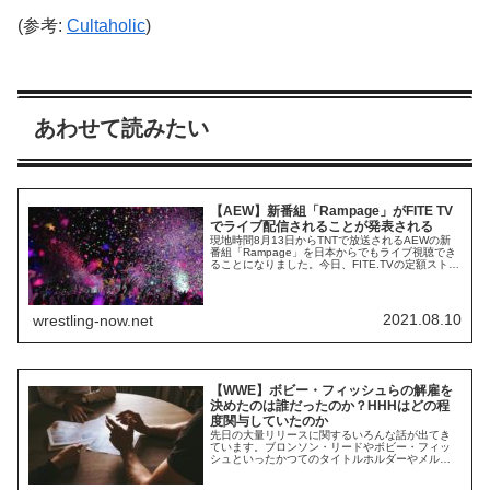
(参考:
Cultaholic
)
あわせて読みたい
【AEW】新番組「Rampage」がFITE TV
でライブ配信されることが発表される
現地時間8月13日からTNTで放送されるAEWの新
番組「Rampage」を日本からでもライブ視聴でき
ることになりました。今日、FITE.TVの定額ストリ
ーミングサービス「AEW Plus」でRampageをラ
イブ配信するという発表がありました。今後、
AEW Plusでは、月額4.99ドルでDynamiteと
Rampageをライブ視聴できるようになります。
2021.08.10
wrestling-now.net
Ra...
【WWE】ボビー・フィッシュらの解雇を
決めたのは誰だったのか？HHHはどの程
度関与していたのか
先日の大量リリースに関するいろんな話が出てき
ています。ブロンソン・リードやボビー・フィッ
シュといったかつてのタイトルホルダーやメルセ
デス・マルティネス、5月に入団したばかりのア
リ・スターリング（アレックス・ゼイン）などが