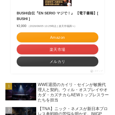
BUSHI自伝『EN SERIO マジで！』 【電子書籍】[
BUSHI ]
¥2,000
（2026/08/05 13:25時点 | 楽天市場調べ）
Amazon
楽天市場
メルカリ
ポチップ
WWE退団のカイリ・セインが敏腕代
理人と契約。ウィル・オスプレイやオ
カダ・カズチカらAEWトップレスラー
たちを担当
【TNA】ニック・ネメスが新日本プロ
レス参戦時の苦悩を明かす。IWGP