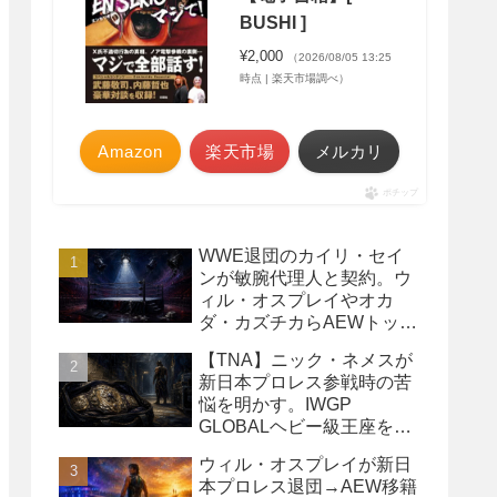
BUSHI ]
¥2,000
（2026/08/05 13:25
時点 | 楽天市場調べ）
Amazon
楽天市場
メルカリ
ポチップ
WWE退団のカイリ・セイ
ンが敏腕代理人と契約。ウ
ィル・オスプレイやオカ
ダ・カズチカらAEWトップ
レスラーたちを担当
【TNA】ニック・ネメスが
新日本プロレス参戦時の苦
悩を明かす。IWGP
GLOBALヘビー級王座を
TNAで防衛するプランが頓
ウィル・オスプレイが新日
挫
本プロレス退団→AEW移籍