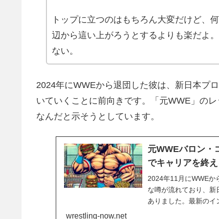
トップに立つのはもちろん大変だけど、何
辺から這い上がろうとするよりも楽だよ。
ない。
2024年にWWEから退団した彼は、新日本
いていくことに前向きです。「元WWE」のレ
なんだと示そうとしています。
元WWEバロン・
でキャリアを終え
2024年11月にWW
な噂が流れており、新
ありました。最新のイ
明かしました。AEW
wrestling-now.net