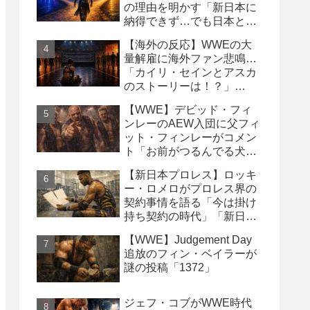
の理由を明かす「新日本に
納得できず…でも日本との
縁は切りたくなかった」
【海外の反応】WWEの大
量解雇に海外ファン悲鳴…
「カイリ・セインとアスカ
のストーリーは！？」
「Wyatt Sicksはブッキング
【WWE】デビッド・フィ
の犠牲になった」
ンレーのAEW入団に父フィ
ット・フィンレーがコメン
ト「お前がつるんでる犬連
中なんて処分しちまえ！」
【新日本プロレス】ロッキ
ー・ロメロがプロレス界の
契約事情を語る「今は掛け
持ち契約の時代」「新日本
は複数年契約に積極的にな
【WWE】Judgement Day
るべき」
追放のフィン・ベイラーが
謎の投稿「1372」
ジェフ・コブがWWE時代