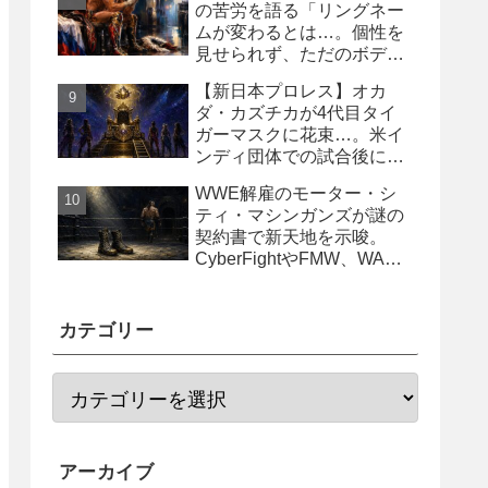
の苦労を語る「リングネー
ムが変わるとは…。個性を
見せられず、ただのボディ
ガード2号に」
【新日本プロレス】オカ
ダ・カズチカが4代目タイ
ガーマスクに花束…。米イ
ンディ団体での試合後にサ
プライズ登場
WWE解雇のモーター・シ
ティ・マシンガンズが謎の
契約書で新天地を示唆。
CyberFightやFMW、WAR
からオファー？
カテゴリー
アーカイブ