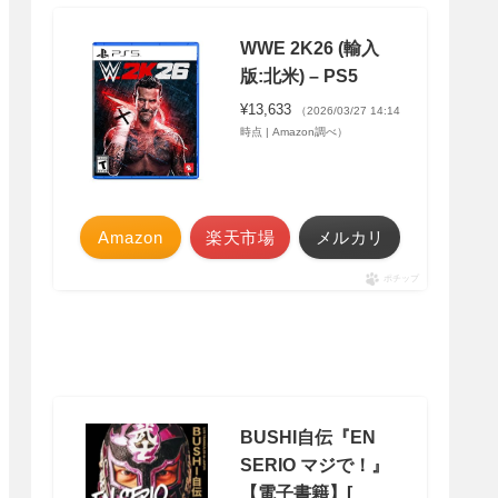
WWE 2K26 (輸入
版:北米) – PS5
¥13,633
（2026/03/27 14:14
時点 | Amazon調べ）
Amazon
楽天市場
メルカリ
ポチップ
BUSHI自伝『EN
SERIO マジで！』
【電子書籍】[