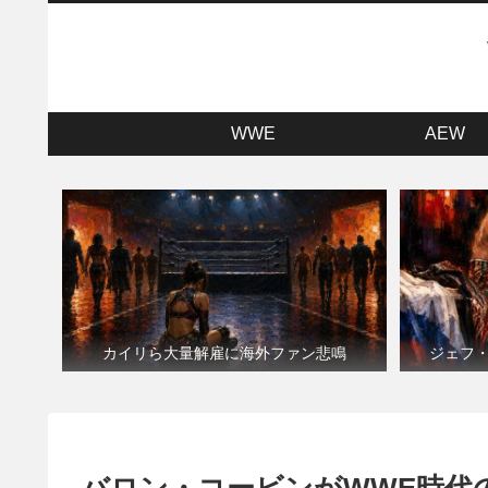
WWE
AEW
カイリら大量解雇に海外ファン悲鳴
ジェフ