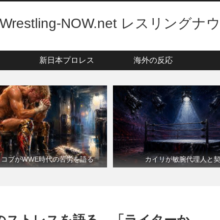
Wrestling-NOW.net レスリングナ
新日本プロレス
海外の反応
・コブがWWE時代の苦労を語る
カイリが敏腕代理人と