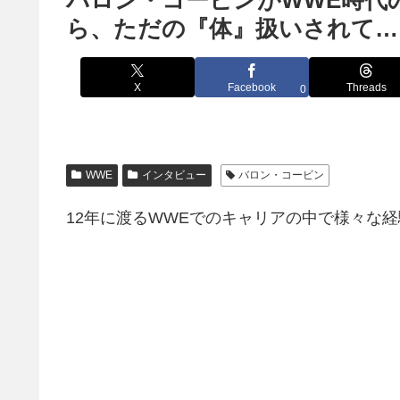
バロン・コービンがWWE時代
ら、ただの『体』扱いされて…
X
Facebook
Threads
0
WWE
インタビュー
バロン・コービン
12年に渡るWWEでのキャリアの中で様々な