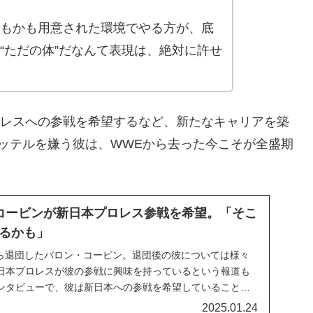
もかも用意された環境でやる方が、底
“ただの体”だなんて表現は、絶対に許せ
プロレスへの参戦を希望するなど、新たなキャリアを築
ッテルを嫌う彼は、WWEから去った今こそが全盛期
コービンが新日本プロレス参戦を希望。「そこ
るかも」
Eから退団したバロン・コービン。退団後の彼については様々
日本プロレスが彼の参戦に興味を持っているという報道も
ンタビューで、彼は新日本への参戦を希望していることを
への思いもあるようですが、「元WWE」というレッテルを避
2025.01.24