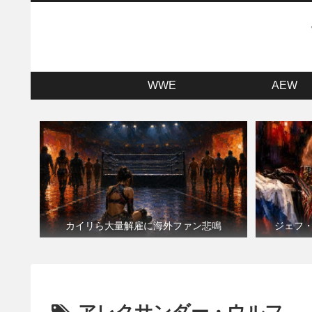
WWE
AEW
カイリら大量解雇に海外ファン悲鳴
ジェフ