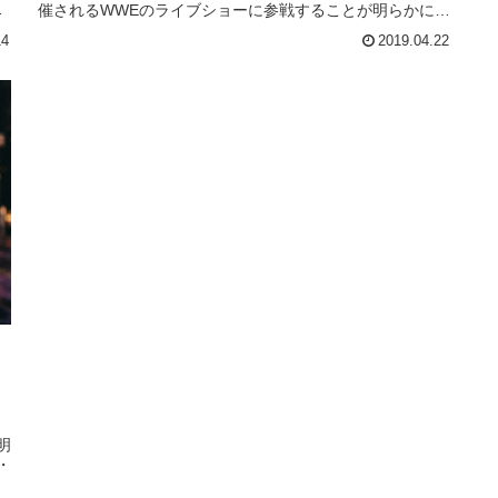
リ
催されるWWEのライブショーに参戦することが明らかにな
い
りました。現在38歳のフェニックスは2012年に現役を引
14
2019.04.22
退。その後、2018年のRoyal Rumbleで6年ぶりにWWEの
リングに上がり、...
明
・