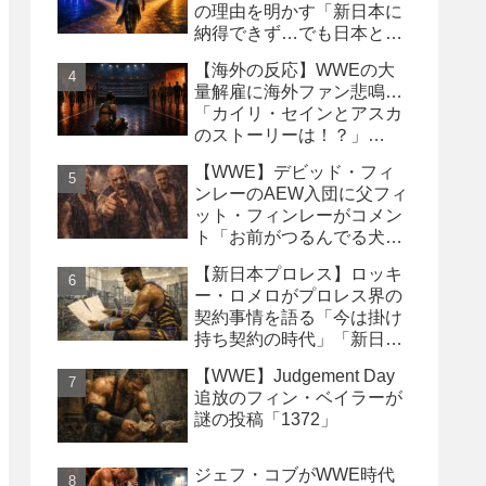
の理由を明かす「新日本に
納得できず…でも日本との
縁は切りたくなかった」
【海外の反応】WWEの大
量解雇に海外ファン悲鳴…
「カイリ・セインとアスカ
のストーリーは！？」
「Wyatt Sicksはブッキング
【WWE】デビッド・フィ
の犠牲になった」
ンレーのAEW入団に父フィ
ット・フィンレーがコメン
ト「お前がつるんでる犬連
中なんて処分しちまえ！」
【新日本プロレス】ロッキ
ー・ロメロがプロレス界の
契約事情を語る「今は掛け
持ち契約の時代」「新日本
は複数年契約に積極的にな
【WWE】Judgement Day
るべき」
追放のフィン・ベイラーが
謎の投稿「1372」
ジェフ・コブがWWE時代