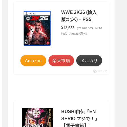
WWE 2K26 (輸入
版:北米) – PS5
¥13,633
（2026/03/27 14:14
時点 | Amazon調べ）
Amazon
楽天市場
メルカリ
ポチップ
BUSHI自伝『EN
SERIO マジで！』
【電子書籍】[