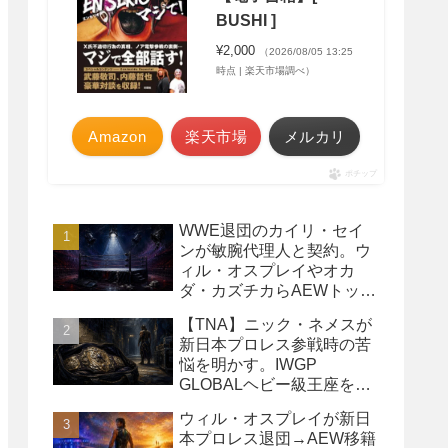
BUSHI ]
¥2,000
（2026/08/05 13:25
時点 | 楽天市場調べ）
Amazon
楽天市場
メルカリ
ポチップ
WWE退団のカイリ・セイ
ンが敏腕代理人と契約。ウ
ィル・オスプレイやオカ
ダ・カズチカらAEWトップ
レスラーたちを担当
【TNA】ニック・ネメスが
新日本プロレス参戦時の苦
悩を明かす。IWGP
GLOBALヘビー級王座を
TNAで防衛するプランが頓
ウィル・オスプレイが新日
挫
本プロレス退団→AEW移籍