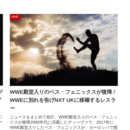
WWE
が
WWE殿堂入りのベス・フェニックスが復帰 /
ア
WWEに別れを告げNXT UKに移籍するレスラ
ー
に
ニュースをまとめて紹介。WWE殿堂入りのベス・フェニッ
ー
クスが復帰2000年代に活躍したディーヴァで、2017年に
し
WWE殿堂入りしたベス・フェニックスが、ヨーロッパで開