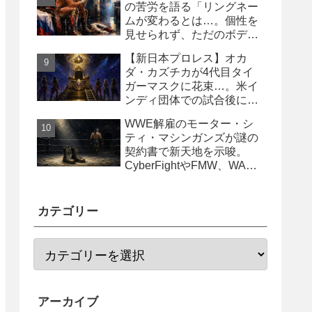
の苦労を語る「リングネー
ムが変わるとは…。個性を
見せられず、ただのボディ
ガード2号に」
【新日本プロレス】オカ
ダ・カズチカが4代目タイ
ガーマスクに花束…。米イ
ンディ団体での試合後にサ
プライズ登場
WWE解雇のモーター・シ
ティ・マシンガンズが謎の
契約書で新天地を示唆。
CyberFightやFMW、WAR
からオファー？
カテゴリー
アーカイブ