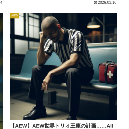
14
2026.03.16
リ
正式に契約したことも発表されました。He just became
1/3 of t...
AEW
【AEW】AEW世界トリオ王座の計画……All