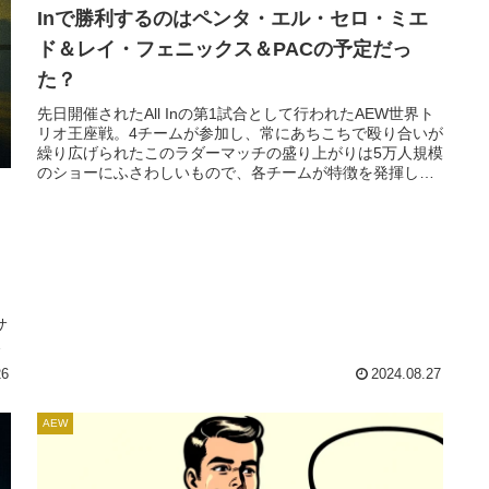
Inで勝利するのはペンタ・エル・セロ・ミエ
ド＆レイ・フェニックス＆PACの予定だっ
た？
先日開催されたAll Inの第1試合として行われたAEW世界ト
リオ王座戦。4チームが参加し、常にあちこちで殴り合いが
繰り広げられたこのラダーマッチの盛り上がりは5万人規模
のショーにふさわしいもので、各チームが特徴を発揮し合
う名勝負でした。勝利したのはBlackpool Combat Club（ク
ラウディオ・カスタニョーリ＆ウィーラー・ユウタ）＆
PAC組。PA...
サ
リ
な
26
2024.08.27
ッ
AEW