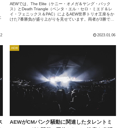
AEWでは、The Elite（ケニー・オメガ＆ヤング・バック
ス）とDeath Triangle（ペンタ・エル・セロ・ミエド＆レ
イ・フェニックス＆PAC）によるAEW世界トリオ王座をか
た
けた7番勝負が盛り上がりを見せています。両者が3勝で並
び、次戦のラダーマッチでどちらがタイトルを手にするか
が決まります。これまでの勝負の中で、6人はプロレスの歴
が
史に残る6人タッ...
12
2023.01.06
や
AEW
ス
AEWがCMパンク騒動に関連したタレントミ