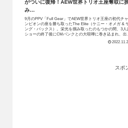
がついに復帰！AEW世界トリオ王座奪取に
み…
9月のPPV「Full Gear」でAEW世界トリオ王座の初代チ
ンピオンの座を勝ち取ったThe Elite（ケニー・オメガ & 
ング・バックス）。栄光を掴み取ったのもつかの間、3人
ショーの終了後にCMパンクとの大喧嘩に巻き込まれ、出
停止処分を受けてしまいました。タイトルは返上され、
2022.11.
Death Triangle（PAC & ペンタ・エル・セロ・ミエド ...
スポ