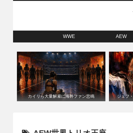
WWE
AEW
カイリら大量解雇に海外ファン悲鳴
ジェフ