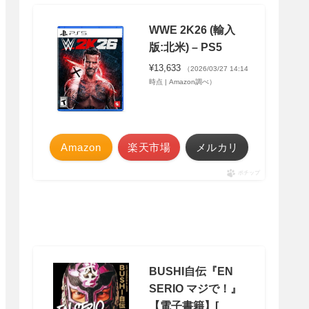
WWE 2K26 (輸入
版:北米) – PS5
¥13,633
（2026/03/27 14:14
時点 | Amazon調べ）
Amazon
楽天市場
メルカリ
ポチップ
BUSHI自伝『EN
SERIO マジで！』
【電子書籍】[