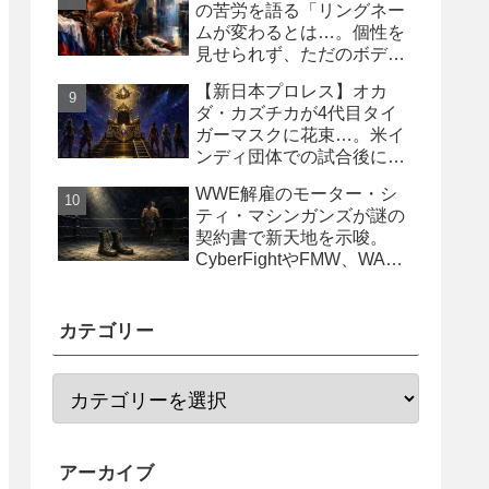
の苦労を語る「リングネー
ムが変わるとは…。個性を
見せられず、ただのボディ
ガード2号に」
【新日本プロレス】オカ
ダ・カズチカが4代目タイ
ガーマスクに花束…。米イ
ンディ団体での試合後にサ
プライズ登場
WWE解雇のモーター・シ
ティ・マシンガンズが謎の
契約書で新天地を示唆。
CyberFightやFMW、WAR
からオファー？
カテゴリー
アーカイブ