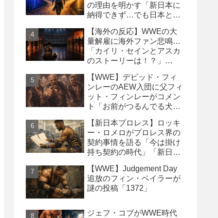
の理由を明かす「新日本に
納得できず…でも日本との
縁は切りたくなかった」
【海外の反応】WWEの大
量解雇に海外ファン悲鳴…
「カイリ・セインとアスカ
のストーリーは！？」
「Wyatt Sicksはブッキング
【WWE】デビッド・フィ
の犠牲になった」
ンレーのAEW入団に父フィ
ット・フィンレーがコメン
ト「お前がつるんでる犬連
中なんて処分しちまえ！」
【新日本プロレス】ロッキ
ー・ロメロがプロレス界の
契約事情を語る「今は掛け
持ち契約の時代」「新日本
は複数年契約に積極的にな
【WWE】Judgement Day
るべき」
追放のフィン・ベイラーが
謎の投稿「1372」
ジェフ・コブがWWE時代