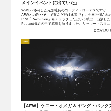
メインイベントに出ていた」
WWEへ移籍した元副社長のコーディ・ローデスですが、
AEWとの絆やそこで育んだ絆は永遠です。先日開催され
PPV「Revolution」もチェックしたという彼は、出演した
Podcast番組の中で感想を語りました。リッキー・スター
クスのハイライト映像はいくつか見たよ。海賊版のもの
2023.03.
送られてきて…誰がくれたかは言わないけど。彼はよく
ったと思うし、誇りに思うよ。...
AEW
【AEW】ケニー・オメガ & ヤング・バック