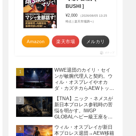
BUSHI ]
¥2,000
（2026/08/05 13:25
時点 | 楽天市場調べ）
Amazon
楽天市場
メルカリ
ポチップ
WWE退団のカイリ・セイ
ンが敏腕代理人と契約。ウ
ィル・オスプレイやオカ
ダ・カズチカらAEWトップ
レスラーたちを担当
【TNA】ニック・ネメスが
新日本プロレス参戦時の苦
悩を明かす。IWGP
GLOBALヘビー級王座を
TNAで防衛するプランが頓
ウィル・オスプレイが新日
挫
本プロレス退団→AEW移籍