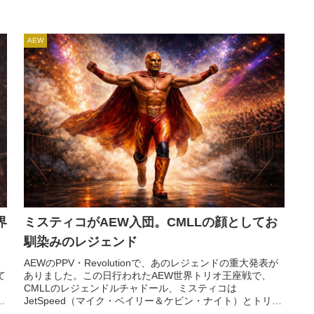
AEW
界
ミスティコがAEW入団。CMLLの顔としてお
馴染みのレジェンド
AEWのPPV・Revolutionで、あのレジェンドの重大発表が
て
ありました。この日行われたAEW世界トリオ王座戦で、
CMLLのレジェンドルチャドール、ミスティコは
ト
JetSpeed（マイク・ベイリー＆ケビン・ナイト）とトリオ
に
を組んで王者組に挑戦し、見事勝利。そして、彼がAEWと