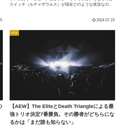
ム
スイッチ（ルチャザウルス）が現在どのような状況なのか
を報じています。ジェイ・ホワイトBang Bang Gang（ジ
ェイ、オースチン＆コルテン・ガン）としてAEW世界トリ
オ王座を保持していたジェイ。日本...
25
2024.07.23
AEW
の
【AEW】The EliteとDeath Triangleによる最
強トリオ決定7番勝負。その勝者がどちらにな
るかは「まだ誰も知らない」