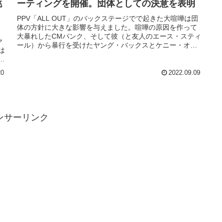
挑
ーティングを開催。団体としての決意を表明
PPV「ALL OUT」のバックステージでで起きた大喧嘩は団
体の方針に大きな影響を与えました。喧嘩の原因を作って
ャ
大暴れしたCMパンク、そして彼（と友人のエース・スティ
ヤ
ール）から暴行を受けたヤング・バックスとケニー・オメ
は
ガは出場停止処分に。ALL OUTで彼らが獲得したタイトル
場
は返上されることになりした。その場にいた関係者たちに
も処分が下され、第三者による調査...
20
2022.09.09
ンサーリンク