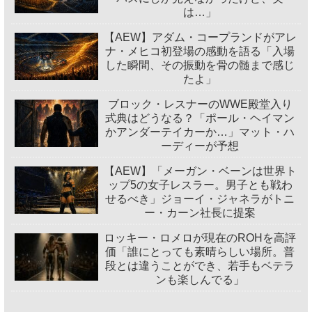
は…」
【AEW】アダム・コープランドがアレ
ナ・メヒコ初登場の感動を語る「入場
した瞬間、その振動を骨の髄まで感じ
たよ」
ブロック・レスナーのWWE殿堂入り
式典はどうなる？「ポール・ヘイマン
かアンダーテイカーか…」マット・ハ
ーディーが予想
【AEW】「メーガン・ベーンは世界ト
ップ5の女子レスラー。男子とも戦わ
せるべき」ジョーイ・ジャネラがトニ
ー・カーン社長に提案
ロッキー・ロメロが現在のROHを高評
価「誰にとっても素晴らしい場所。普
段とは違うことができ、若手もベテラ
ンも楽しんでる」