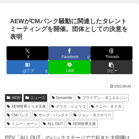
AEWがCMパンク騒動に関連したタレント
ミーティングを開催。団体としての決意を
表明
X
Facebook
Threads
0
はてブ
LINE
コピー
0
2022.09.09
AEW
ニュース
Dynamite
ブライアン・ダニエルソン
AEW世界トリオ王座
クリス・ジェリコ
ケニー・オメガ
CMパンク
ヤング・バックス
ジョン・モクスリー
トニー・カーン
ALL OUT
AEW世界王座
PPV「ALL OUT」のバックステージでで起きた大喧嘩は