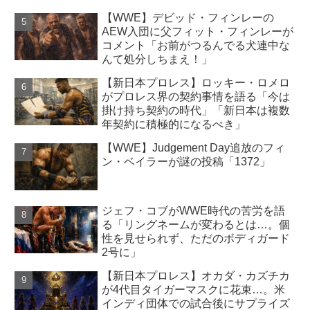
【WWE】デビッド・フィンレーの
AEW入団に父フィット・フィンレーが
コメント「お前がつるんでる犬連中な
んて処分しちまえ！」
【新日本プロレス】ロッキー・ロメロ
がプロレス界の契約事情を語る「今は
掛け持ち契約の時代」「新日本は複数
年契約に積極的になるべき」
【WWE】Judgement Day追放のフィ
ン・ベイラーが謎の投稿「1372」
ジェフ・コブがWWE時代の苦労を語
る「リングネームが変わるとは…。個
性を見せられず、ただのボディガード
2号に」
【新日本プロレス】オカダ・カズチカ
が4代目タイガーマスクに花束…。米
インディ団体での試合後にサプライズ