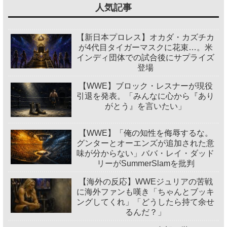
人気記事
【新日本プロレス】オカダ・カズチカ
が4代目タイガーマスクに花束…。米
インディ団体での試合後にサプライズ
登場
【WWE】ブロック・レスナーが現役
引退を発表。「みんなに心から『あり
がとう』を言いたい」
【WWE】「俺の知性を侮辱するな。
グンターとオーエンズが追加された意
味が分からない」ババ・レイ・ダッド
リーがSummerSlamを批判
【海外の反応】WWEジュリアの苦戦
に海外ファンも嘆き「ちゃんとブッキ
ングしてくれ」「どうしたら持て余せ
るんだ？」