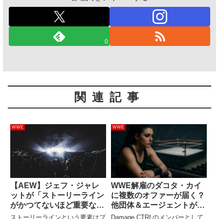
0
関連記事
WWE
WWE
【AEW】ジェフ・ジャレ
WWE解雇のダコタ・カイ
ットが「ストーリーライン
に複数のオファーが届く？
がかつてないほど重要な意
他団体＆エージェントが契
味を持つようになった理
約に興味
ストーリーラインという要素はプ
Damage CTRLのメンバーとして