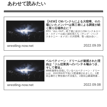
あわせて読みたい
【AEW】CMパンクらによる大喧嘩。その
場にいたメンバーは第三者による調査が続
く限り出場停止に？
PPV「ALL OUT」終了後に起きたCMパンク＆エー
ス・スティール組と副社長たち（ヤング・バック
ス＆ケニー・オメガ）の大喧嘩。取っ組み合いの
当事者たち以や、現場にいた関係者たち（中澤マ
イケルら）には出場停止処分が課されました。彼
らがいつ番組に戻ってくることができるかはわか
2022.09.09
wrestling-now.net
りません。レスリング・オブザーバーのデイブ・
メルツァーによれば、彼らは第三者による調査...
ベルベティーン・ドリームが逮捕された理
由は「ジム従業員へのパンチ＆噛みつき、
そして脅迫」
WWE復帰を目指しているベルベティーン・ドリー
ムは、2022年8月下旬に2度逮捕されました。1度
目は暴行と警告後の不法侵入、2度目は麻薬関連器
具の所持。大舞台へ戻るためには必要のない
「傷」がついてしまいました。TMZは、1度目の逮
捕の詳細を報じています。どうやら、ドリームは
2022.09.08
wrestling-now.net
ジムの従業員と揉め事を起こしてパンチし、噛み
付いたとのこと。従業員の左脇腹に歯型が残っ...