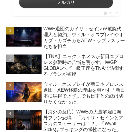
メルカリ
ポチップ
WWE退団のカイリ・セインが敏腕代
理人と契約。ウィル・オスプレイやオ
カダ・カズチカらAEWトップレスラー
たちを担当
【TNA】ニック・ネメスが新日本プロ
レス参戦時の苦悩を明かす。IWGP
GLOBALヘビー級王座をTNAで防衛す
るプランが頓挫
ウィル・オスプレイが新日本プロレス
退団→AEW移籍の理由を明かす「新日
本に納得できず…でも日本との縁は切
りたくなかった」
【海外の反応】WWEの大量解雇に海
外ファン悲鳴…「カイリ・セインとア
スカのストーリーは！？」「Wyatt
Sicksはブッキングの犠牲になった」