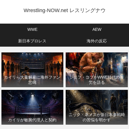
Wrestling-NOW.net レスリングナウ
WWE
AEW
新日本プロレス
海外の反応
カイリら大量解雇に海外ファン
ジェフ・コブがWWE時代の苦
悲鳴
労を語る
ニック・ネメスが新日本参戦時
カイリが敏腕代理人と契約
の苦悩を明かす