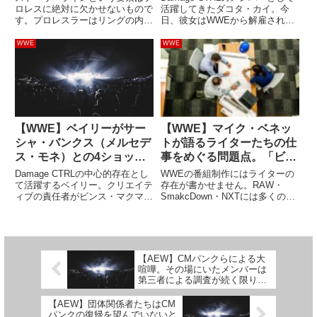
由」を語る。「見たいもの
ロレスに絶対に欠かせないもので
活躍してきたダコタ・カイ。今
す。プロレスラーはリングの内外
日、彼女はWWEから解雇されま
を選べる時代になった」
でストーリーを語り、ファンはそ
した。人気と実力を兼ね備えた彼
れを楽しみます。試合やプロモを
女は負傷に悩まされることも多
WWE
WWE
通して語られるストーリーは多種
く、2度目の解雇宣告を受けてし
多様ですが、いつの時代も優れた
まいました。プロレスファンの間
ストーリーテラーは大金を稼ぐ
では、彼女の解雇を嘆く声が...
も...
【WWE】ベイリーがサー
【WWE】マイク・ベネッ
シャ・バンクス（メルセデ
トが語るライターたちの仕
ス・モネ）との4ショット
事をめぐる問題点。「ビン
写真を投稿。「いつも計画
スが受け入れなかったら仕
Damage CTRLの中心的存在とし
WWEの番組制作にはライターの
を考えてる」
事を失う」
て活躍するベイリー。クリエイテ
存在が書かせません。RAW・
ィブの責任者がビンス・マクマホ
SmakcDown・NXTには多くの専
ンからHHHへ代替わりしてすぐ
属ライターが存在し、番組制作の
に発足したこのユニットはHHH
一端を担っています。時には批判
時代を象徴する存在で、イヨ・ス
の声を浴びせられることもありま
カイ（紫雷イオ）とダコタ・カイ
すが、基本的にほとんどの選手た
が飛躍するきっかけを作...
ちがライターのことを庇っ...
【AEW】CMパンクらによる大
喧嘩。その場にいたメンバーは
第三者による調査が続く限り出
場停止に？
【AEW】団体関係者たちはCM
パンクの復帰を望んでいないと