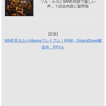
ソル・ルカにWWE内部で厳しい
声…？試合内容に疑問視
[広告]
WWE見るならAbemaプレミアム！RAW・SmackDown配
信中、PPVも