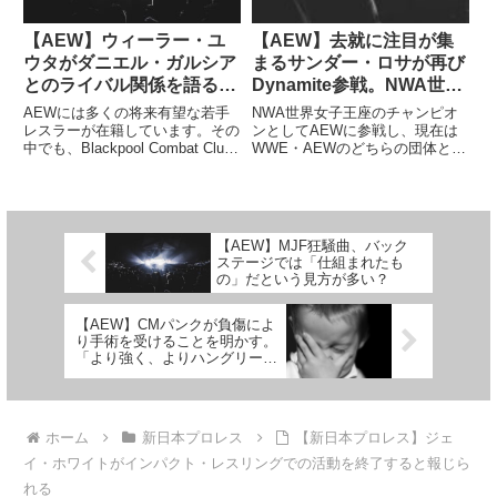
【AEW】ウィーラー・ユ
【AEW】去就に注目が集
ウタがダニエル・ガルシア
まるサンダー・ロサが再び
とのライバル関係を語る。
Dynamite参戦。NWA世界
「本当に楽しい。俺たちは
女子王座に挑戦
AEWには多くの将来有望な若手
NWA世界女子王座のチャンピオ
よく似てるんだ」
レスラーが在籍しています。その
ンとしてAEWに参戦し、現在は
中でも、Blackpool Combat Club
WWE・AEWのどちらの団体と契
のウィーラー・ユウタとジェリコ
約するのかに注目が集まっている
感謝協会のダニエル・ガルシアは
サンダー・ロサ。WWEが優勢と
トッププロスペクトとして注目を
いう情報もありますが……。
集め、彼らも高いパフォーマンス
AEWは、来週のDynamiteにサン
でそれに応...
ダー・ロサが再び参戦し、...
【AEW】MJF狂騒曲、バック
ステージでは「仕組まれたも
の」だという見方が多い？
【AEW】CMパンクが負傷によ
り手術を受けることを明かす。
「より強く、よりハングリーに
なって帰ってくる」
ホーム
新日本プロレス
【新日本プロレス】ジェ
イ・ホワイトがインパクト・レスリングでの活動を終了すると報じら
れる