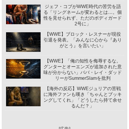
ジェフ・コブがWWE時代の苦労を語
る「リングネームが変わるとは…。個
性を見せられず、ただのボディガード
2号に」
【WWE】ブロック・レスナーが現役
引退を発表。「みんなに心から『あり
がとう』を言いたい」
【WWE】「俺の知性を侮辱するな。
グンターとオーエンズが追加された意
味が分からない」ババ・レイ・ダッド
リーがSummerSlamを批判
【海外の反応】WWEジュリアの苦戦
に海外ファンも嘆き「ちゃんとブッキ
ングしてくれ」「どうしたら持て余せ
るんだ？」
[広告]