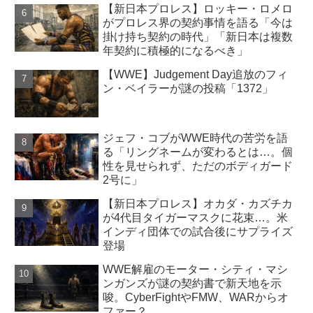
【新日本プロレス】ロッキー・ロメロ
がプロレス界の契約事情を語る「今は
掛け持ち契約の時代」「新日本は複数
年契約に積極的になるべき」
【WWE】Judgement Day追放のフィ
ン・ベイラーが謎の投稿「1372」
ジェフ・コブがWWE時代の苦労を語
る「リングネームが変わるとは…。個
性を見せられず、ただのボディガード
2号に」
【新日本プロレス】オカダ・カズチカ
が4代目タイガーマスクに花束…。米
インディ団体での試合後にサプライズ
登場
WWE解雇のモーター・シティ・マシ
ンガンズが謎の契約書で新天地を示
唆。CyberFightやFMW、WARからオ
ファー？