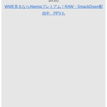
WWE見るならAbemaプレミアム！RAW・SmackDown配
信中、PPVも