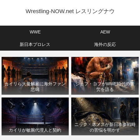
Wrestling-NOW.net レスリングナウ
WWE
AEW
新日本プロレス
海外の反応
カイリら大量解雇に海外ファン
ジェフ・コブがWWE時代の苦
悲鳴
労を語る
ニック・ネメスが新日本参戦時
カイリが敏腕代理人と契約
の苦悩を明かす