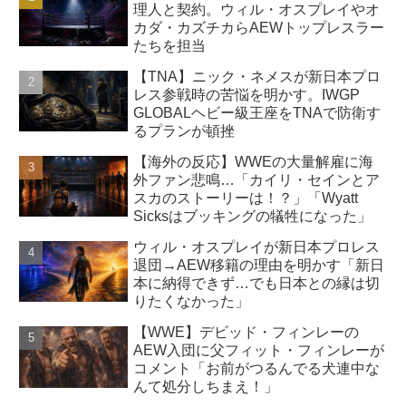
理人と契約。ウィル・オスプレイやオ
カダ・カズチカらAEWトップレスラー
たちを担当
【TNA】ニック・ネメスが新日本プロ
レス参戦時の苦悩を明かす。IWGP
GLOBALヘビー級王座をTNAで防衛す
るプランが頓挫
【海外の反応】WWEの大量解雇に海
外ファン悲鳴…「カイリ・セインとア
スカのストーリーは！？」「Wyatt
Sicksはブッキングの犠牲になった」
ウィル・オスプレイが新日本プロレス
退団→AEW移籍の理由を明かす「新日
本に納得できず…でも日本との縁は切
りたくなかった」
【WWE】デビッド・フィンレーの
AEW入団に父フィット・フィンレーが
コメント「お前がつるんでる犬連中な
んて処分しちまえ！」