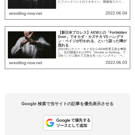
たファンイベントのドタキャン、開催地ラスベガ
スを発つ飛行機のチケットの調達、ショー開催直
前まで会場入りせず、彼の入場曲が流れ始めても
ゴリラポジションに姿を現さない、ウォードロー
2022.06.04
wrestling-now.net
との試合後すぐに会場を去る……。彼の不満は
Dynamite最新回で爆発し...
【新日本プロレス】AEWとの「Forbidden
Door」でオカダ・カズチカ VS ハングマ
ン・ペイジが行われる、という誤った噂が
流れる
2021年にケニー・オメガからAEW世界王座を奪取
し、先日開催されたPPV「Double or Nothing」で
CMパンクに敗れて王座を失ったハングマン・ペイ
ジ。虚実入り乱れたストーリーでファンを魅了
2022.06.03
wrestling-now.net
し、熱狂的な支持を得てチャンピオンへ駆け上が
り、その後は名勝負を生み出し続けてファンから
頼られる存在となりました。団体の生え抜きとし
て、団体設立当初から「将来...
Google 検索で当サイトの記事を優先表示させる