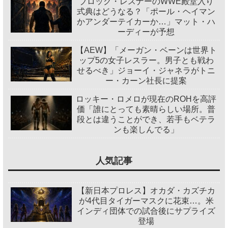
ブロック・レスナーのWWE殿堂入り
式典はどうなる？「ポール・ヘイマン
かアンダーテイカーか…」マット・ハ
ーディーが予想
【AEW】「メーガン・ベーンは世界ト
ップ5の女子レスラー。男子とも戦わ
せるべき」ジョーイ・ジャネラがトニ
ー・カーン社長に提案
ロッキー・ロメロが現在のROHを高評
価「誰にとっても素晴らしい場所。普
段とは違うことができ、若手もベテラ
ンも楽しんでる」
人気記事
【新日本プロレス】オカダ・カズチカ
が4代目タイガーマスクに花束…。米
インディ団体での試合後にサプライズ
登場