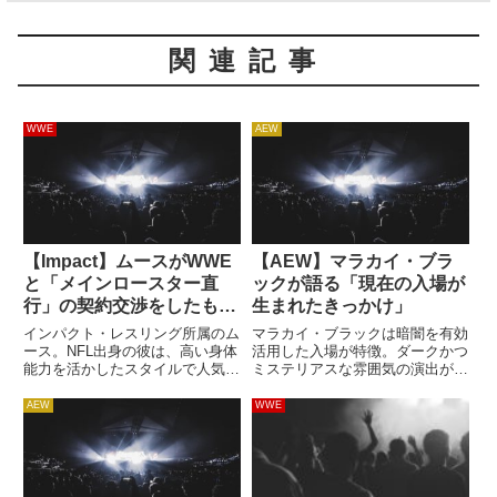
関連記事
WWE
AEW
【Impact】ムースがWWE
【AEW】マラカイ・ブラ
と「メインロースター直
ックが語る「現在の入場が
行」の契約交渉をしたもの
生まれたきっかけ」
の、破談していたことが明
インパクト・レスリング所属のム
マラカイ・ブラックは暗闇を有効
らかに
ース。NFL出身の彼は、高い身体
活用した入場が特徴。ダークかつ
能力を活かしたスタイルで人気を
ミステリアスな雰囲気の演出が見
博しています。新日本プロレスの
事です。あの入場はどのように生
アメリカ大会に参戦することもあ
まれたのでしょうか。Podcast番
AEW
WWE
り、2021年8月の石井智宏戦は絶
組「AEW Unrestricted」にゲスト
品でした。2021年、彼は決断の
出演した彼はその経緯を語りまし
時を向かえていました。...
た。彼が...