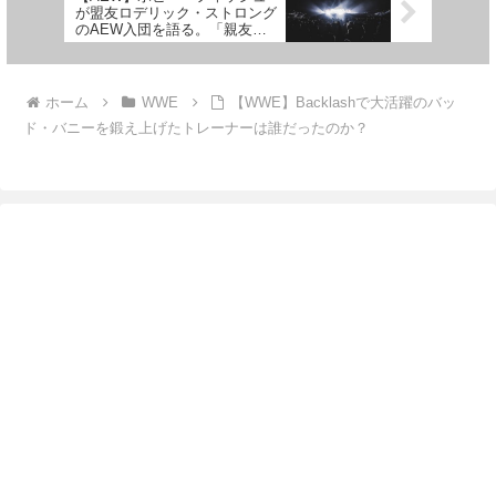
が盟友ロデリック・ストロング
のAEW入団を語る。「親友た
ちが活躍するのを見るのは幸せ
だ」
ホーム
WWE
【WWE】Backlashで大活躍のバッ
ド・バニーを鍛え上げたトレーナーは誰だったのか？