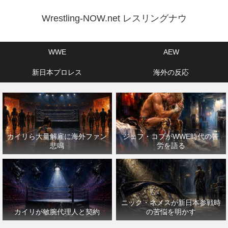
Wrestling-NOW.net レスリングナウ
WWE
AEW
新日本プロレス
海外の反応
カイリら大量解雇に海外ファン
ジェフ・コブがWWE時代の苦
悲鳴
労を語る
ニック・ネメスが新日本参戦時
カイリが敏腕代理人と契約
の苦悩を明かす