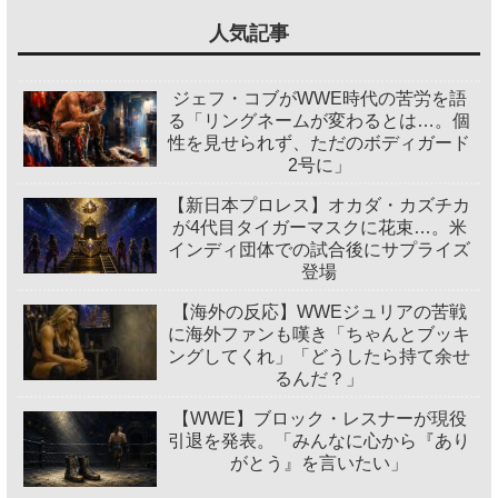
人気記事
ジェフ・コブがWWE時代の苦労を語
る「リングネームが変わるとは…。個
性を見せられず、ただのボディガード
2号に」
【新日本プロレス】オカダ・カズチカ
が4代目タイガーマスクに花束…。米
インディ団体での試合後にサプライズ
登場
【海外の反応】WWEジュリアの苦戦
に海外ファンも嘆き「ちゃんとブッキ
ングしてくれ」「どうしたら持て余せ
るんだ？」
【WWE】ブロック・レスナーが現役
引退を発表。「みんなに心から『あり
がとう』を言いたい」