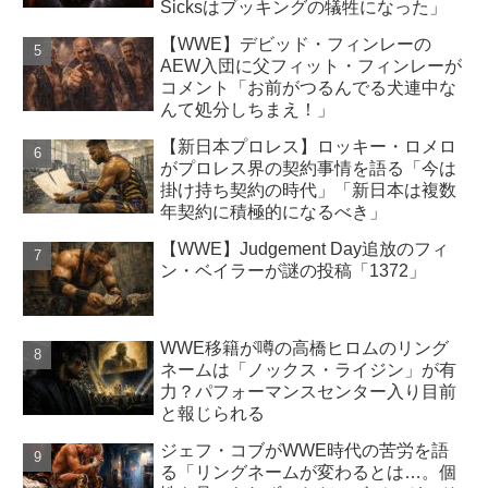
Sicksはブッキングの犠牲になった」
【WWE】デビッド・フィンレーの
AEW入団に父フィット・フィンレーが
コメント「お前がつるんでる犬連中な
んて処分しちまえ！」
【新日本プロレス】ロッキー・ロメロ
がプロレス界の契約事情を語る「今は
掛け持ち契約の時代」「新日本は複数
年契約に積極的になるべき」
【WWE】Judgement Day追放のフィ
ン・ベイラーが謎の投稿「1372」
WWE移籍が噂の高橋ヒロムのリング
ネームは「ノックス・ライジン」が有
力？パフォーマンスセンター入り目前
と報じられる
ジェフ・コブがWWE時代の苦労を語
る「リングネームが変わるとは…。個