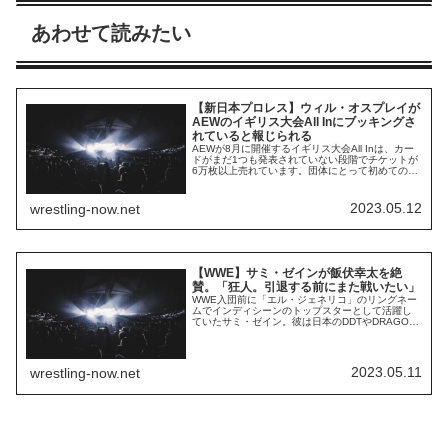
あわせて読みたい
【新日本プロレス】ウィル・オスプレイが
AEWのイギリス大会All Inにブッキングさ
れていると報じられる
AEWが8月に開催するイギリス大会All Inは、カー
ドがまだ1つも発表されていない段階でチケットが
6万枚以上売れています。団体にとって初めてのイ
ギリス進出の舞台は、サッカーの聖地として知ら
れるウェンブリー・スタジアム。収容人数9万人の
大会場に詰めかけるファンを増やし、彼らを満足
2023.05.12
wrestling-now.net
させるには、素晴らしいカードを用意する必要が
あります。新日本プロレスのイギリス出...
【WWE】サミ・ゼインが飯伏幸太を絶
賛。「狂人。引退する前にまた戦いたい」
WWE入団前に「エル・ジェネリコ」のリングネー
ムでインディシーンのトップスターとして活躍し
ていたサミ・ゼイン。彼は日本のDDTやDRAGON
GATEにも参戦経験があり、DDTのKO-D無差別級
王座の戴冠歴もあります。彼は飯伏幸太を倒して
同王座を獲得し、リマッチにも勝利して初防衛を
達成した…。飯伏にとってジェネリコは天敵でし
2023.05.11
wrestling-now.net
た。通算のシングル対戦成績は飯伏の...