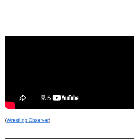
(
Wrestling Observer
)