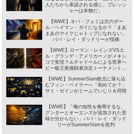
人たちから承認される感じ。プレッシ
ャーは本物だ」
【WWE】オバ・フェミは次のポー
ル・ヘイマン・ガイになるか？「まあ
まあのマイクじゃトップになれない」
ババ・レイ・ダッドリーが指摘
【WWE】ローマン・レインズVSエ
ル・グランデ・アメリカーノがメキシ
コで実現？ルチャドールによる世界ヘ
ビー級王座挑戦者決定トーナメント開
催
【WWE】SummerSlam敗北に落ち込
むフィン・ベイラーへ「初めてか？」
サミ・ゼインがミームでいじり＆同情
【WWE】「俺の知性を侮辱するな。
グンターとオーエンズが追加された意
味が分からない」ババ・レイ・ダッド
リーがSummerSlamを批判