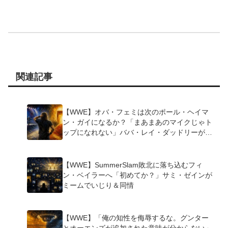
関連記事
【WWE】オバ・フェミは次のポール・ヘイマ
ン・ガイになるか？「まあまあのマイクじゃト
ップになれない」ババ・レイ・ダッドリーが指
摘
【WWE】SummerSlam敗北に落ち込むフィ
ン・ベイラーへ「初めてか？」サミ・ゼインが
ミームでいじり＆同情
【WWE】「俺の知性を侮辱するな。グンター