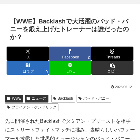
【WWE】Backlashで大活躍のバッド・バ
ニーを鍛え上げたトレーナーは誰だったの
か？
X
Facebook
Threads
0
はてブ
LINE
コピー
0
2023.05.12
WWE
ニュース
Backlash
バッド・バニー
ブライアン・ケンドリック
先日開催されたBacklashでダミアン・プリーストを相手
にストリートファイトマッチに挑み、素晴らしいパフォー
マーを披露した世界的ミュージシャンのバッド・バニー。