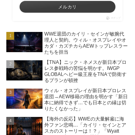
メルカリ
ポチップ
WWE退団のカイリ・セインが敏腕代
理人と契約。ウィル・オスプレイやオ
カダ・カズチカらAEWトップレスラー
たちを担当
【TNA】ニック・ネメスが新日本プロ
レス参戦時の苦悩を明かす。IWGP
GLOBALヘビー級王座をTNAで防衛す
るプランが頓挫
ウィル・オスプレイが新日本プロレス
退団→AEW移籍の理由を明かす「新日
本に納得できず…でも日本との縁は切
りたくなかった」
【海外の反応】WWEの大量解雇に海
外ファン悲鳴…「カイリ・セインとア
スカのストーリーは！？」「Wyatt