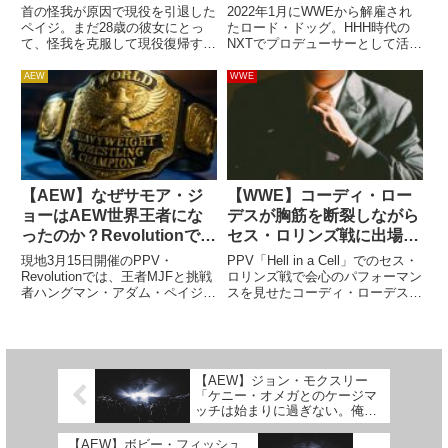
てWWEへ復帰
首の怪我が原因で現役を引退した
2022年1月にWWEから解雇され
ペイジ。まだ28歳の彼女にとっ
たロード・ドッグ。HHH時代の
て、怪我を克服して現役復帰する
NXTでプロデューサーとして活躍
ことは大きな目標になっていま
した彼は、NXTの新時代への移行
す。🤞🏻 one day — SARAYA
の流れで団体から「不要」と判断
AEW
WWE
(@RealPaigeWWE) February 20,
されウィリアム・リーガル卿やゲ
2021怪我をした場...
イブ・サポルスキー、サモア・ジ
ョーらと共に解雇されま...
【AEW】なぜサモア・ジ
【WWE】コーディ・ロー
ョーはAEW世界王者にな
デスが胸筋を断裂しながら
ったのか？Revolutionでの
セス・ロリンズ戦に出場で
MJF対ハングマン・ペイジ
きたのは、「それ以上のダ
現地3月15日開催のPPV・
PPV「Hell in a Cell」でのセス・
戦の裏にある長期計画とは
メージはありえないか
Revolutionでは、王者MJFと挑戦
ロリンズ戦で会心のパフォーマン
者ハングマン・アダム・ペイジの
スを見せたコーディ・ローデス。
ら」？
AEW世界王座戦が行われます。
トレーニング中に胸筋を断裂し、
AEW最高峰のタイトルを狙うレ
右胸のあたりを真紫に染めながら
スラーは非常に多く、挑戦者を決
のパフォーマンスは業界内で高く
めるのも一苦労です。このタイミ
評価されています。怪我を押して
ングでこの2人が対決...
の出場に賛否...
【AEW】ジョン・モクスリー
「ケニー・オメガとのケージマ
ッチは始まりに過ぎない。俺た
ちのライバル関係はプロレス界
の最前線だ」
【AEW】ボビー・フィッシュ