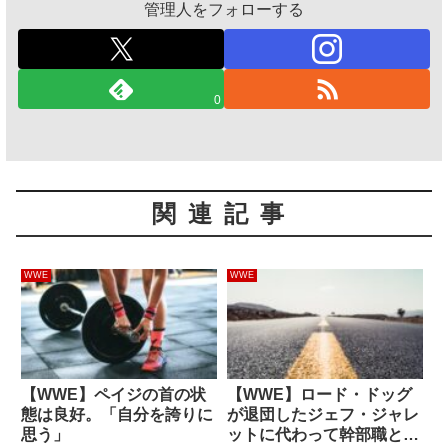
管理人をフォローする
0
関連記事
WWE
WWE
【WWE】ペイジの首の状
【WWE】ロード・ドッグ
態は良好。「自分を誇りに
が退団したジェフ・ジャレ
思う」
ットに代わって幹部職とし