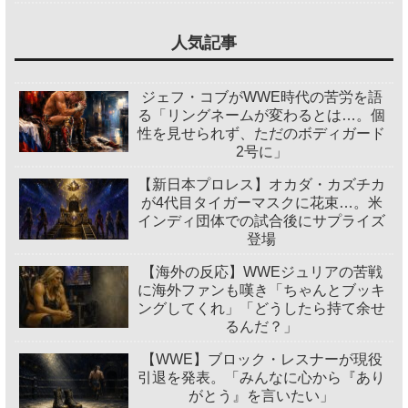
人気記事
ジェフ・コブがWWE時代の苦労を語
る「リングネームが変わるとは…。個
性を見せられず、ただのボディガード
2号に」
【新日本プロレス】オカダ・カズチカ
が4代目タイガーマスクに花束…。米
インディ団体での試合後にサプライズ
登場
【海外の反応】WWEジュリアの苦戦
に海外ファンも嘆き「ちゃんとブッキ
ングしてくれ」「どうしたら持て余せ
るんだ？」
【WWE】ブロック・レスナーが現役
引退を発表。「みんなに心から『あり
がとう』を言いたい」