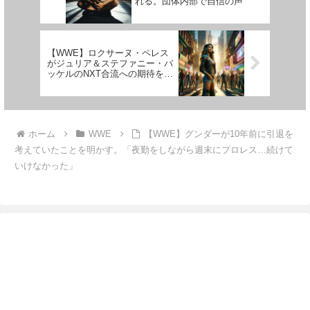
れる。団体内部で自信の声
【WWE】ロクサーヌ・ペレス
がジュリア＆ステファニー・バ
ッケルのNXT合流への期待を語
る。「女子部門を必ず盛り上げ
てくれる」
ホーム
WWE
【WWE】グンダーが10年前に引退を
考えていたことを明かす。「夜勤をしながら週末にプロレス…続けて
いけなかった」