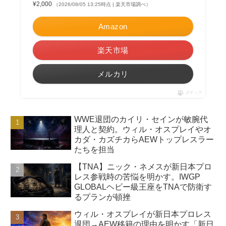
¥2,000
（2026/08/05 13:25時点 | 楽天市場調べ）
Amazon
楽天市場
メルカリ
ポチップ
WWE退団のカイリ・セインが敏腕代
理人と契約。ウィル・オスプレイやオ
カダ・カズチカらAEWトップレスラー
たちを担当
【TNA】ニック・ネメスが新日本プロ
レス参戦時の苦悩を明かす。IWGP
GLOBALヘビー級王座をTNAで防衛す
るプランが頓挫
ウィル・オスプレイが新日本プロレス
退団→AEW移籍の理由を明かす「新日