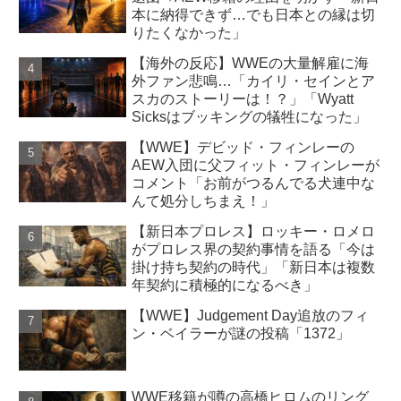
本に納得できず…でも日本との縁は切
りたくなかった」
【海外の反応】WWEの大量解雇に海
外ファン悲鳴…「カイリ・セインとア
スカのストーリーは！？」「Wyatt
Sicksはブッキングの犠牲になった」
【WWE】デビッド・フィンレーの
AEW入団に父フィット・フィンレーが
コメント「お前がつるんでる犬連中な
んて処分しちまえ！」
【新日本プロレス】ロッキー・ロメロ
がプロレス界の契約事情を語る「今は
掛け持ち契約の時代」「新日本は複数
年契約に積極的になるべき」
【WWE】Judgement Day追放のフィ
ン・ベイラーが謎の投稿「1372」
WWE移籍が噂の高橋ヒロムのリング