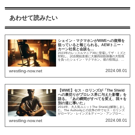
あわせて読みたい
シェイン・マクマホンがWWEへの復帰を
狙っていると報じられる。AEWトニー・
カーン社長と会談も…
2023年のレッスルマニア39に登場してザ・ミズと
対戦し、試合開始直後に大腿四頭筋損傷の大怪我
を負ったシェイン・マクマホン。彼の怪我は、ス
ヌープ・ドッグによるピープルズ・エルボーとい
う副産物を産んでファンを喜ばせましたが、これ
以降彼はWWEに登場していません。元々、彼は
2024.08.01
wrestling-now.net
2022年のRoyal Rumbleでの男子ロイヤル・ランブ
ル・マッチのプロデュースが非常...
【WWE】セス・ロリンズが「The Shield
への裏切りがプロレス界に与えた影響」を
語る。「あの瞬間がすべてを変え、我々を
別の道に導いた」
2014年、大人気ユニットThe Shieldは解散しまし
た。The Authorityとの抗争の中でセス・ロリンズ
がローマン・レインズ＆ディーン・アンブローズ
（ジョン・モクスリー）を裏切り、3人での活動は
2024.08.01
wrestling-now.net
いったん終了。その後、ユニットは何度か再結成
しましたが、アンブローズがAEWへ移籍した今、
復活は絶望的な状況です。セスにとって、レイン
ズとアンブローズに裏...