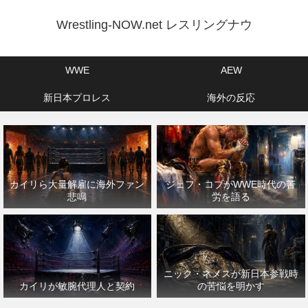
Wrestling-NOW.net レスリングナウ
WWE
AEW
新日本プロレス
海外の反応
カイリら大量解雇に海外ファン
ジェフ・コブがWWE時代の苦
悲鳴
労を語る
ニック・ネメスが新日本参戦時
カイリが敏腕代理人と契約
の苦悩を明かす