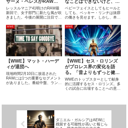
サーヌ・ペレスがRAWに
なことはできないけど、相
登場！イヨ・スカイ＆リ
手を引き立てられる」
レッスルマニア41明けのRAW最
ベビーフェイスとしてもヒールと
ア・リプリーと対峙
新回で、女子部門に新たな風が吹
しても、ベッキー・リンチは抜群
きました。今後の展開に注目で
の働きを見せます。しかし、本人
す！レッスルマニア41でリア・
が気に入っているのはどちらなの
リプリーとビアンカ・ブレアを下
か…？コーディ・ローデスの
WWE
WWE
し、WWE女子世界王座を防衛し
Podcast番組に出演した彼女は、
たイヨ・スカイ。この試合は2日
その答えを語りました。彼女自身
間のレッスルマニア41を通して...
は「ヒールの方が向いている」...
【WWE】マット・ハーデ
【WWE】セス・ロリンズ
ィが退団へ
がプロレス界の変化を語
る。「昔よりもずっと健
現地時間2月10日に放送された
全。試合数が減って、収入
RAWには1つの重要なセグメント
WWEのトップスターとして献身
がありました。番組中盤、ランデ
が増えた」
的に活躍するセス・ロリンズ。多
ィ・オートンがかつてのパートナ
くの試合に出場することへの意欲
ーだったエッジを裏切った理由を
が高く、ライブイベントにも積極
語るためにリングに上がりまし
的に参加する彼は、現代プロレス
た。そこにマット・ハーディが現
界の変化による恩恵を受けながら
れ、オートンを問い詰めます。
日々を過ごしています。妻ベッキ
つ...
ー・リンチと4歳の娘ルーとの
家...
ダニエル・ガルシアはAEWに
残留する可能性が高いと報じら