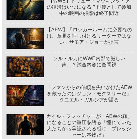
【WWE】ドリュー・マッキンタイア
の復帰はいつになる？俳優として参加
中の映画の撮影は終了間近
【AEW】「ロッカールームに必要なの
は、意見を押し付けるリーダーではな
い」サモア・ジョーが提言
ソル・ルカにWWE内部で厳しい
声…？試合内容に疑問視
「ファンからの信頼を失いかけたAEW
を救ったのはジョン・モクスリーだ」
ダニエル・ガルシアが語る
カイル・フレッチャーが「AEWの顔」
になることの重圧を語る「憧れていた
人たちから承認される感じ。プレッシ
ャーは本物だ」