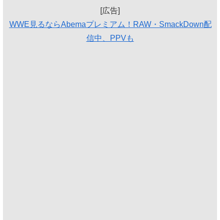
[広告]
WWE見るならAbemaプレミアム！RAW・SmackDown配
信中、PPVも