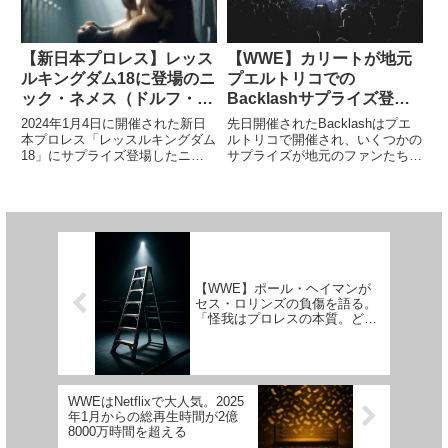
ネ...
【新日本プロレス】レッス
【WWE】カリートが地元
ルキングダム18に登場のニ
プエルトリコでの
ック・ネメス（ドルフ・ジ
Backlashサプライズ登場
グラー）が「お尋ね者」動
を振り返る。「情報がリー
2024年1月4日に開催された新日
先日開催されたBacklashはプエ
画を公開。弟ゾンビに
クされなかったのはクー
本プロレス「レッスルキングダム
ルトリコで開催され、いくつかの
18」にサプライズ登場したニッ
サプライズが地元のファンたちを
FATALITY
ル」
ク・ネメス（ドルフ・ジグラ
大喜びさせました。プエルトリコ
ー）。彼はWWEで複数のタイト
出身の世界的ミュージシャン、バ
ルを獲得した名レスラーで、多く
ッド・バニーとダミアン・プリー
の仲間達から大きな信頼を得た素
ストのストリート・ファイト・マ
晴らしいテクニックの持ち主で
ッチでは、彼と同じくプエ...
す...
【WWE】ポール・ヘイマンが
セス・ロリンズの負傷を語る。
「怪我はプロレスの本質。どう
使うかは我々次第だ」
WWEはNetflixで大人気。2025
年1月からの総再生時間が2億
8000万時間を超える