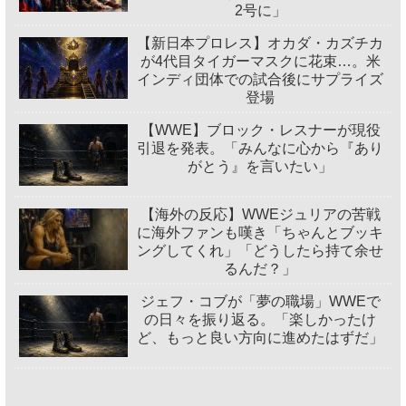
2号に」
【新日本プロレス】オカダ・カズチカ
が4代目タイガーマスクに花束…。米
インディ団体での試合後にサプライズ
登場
【WWE】ブロック・レスナーが現役
引退を発表。「みんなに心から『あり
がとう』を言いたい」
【海外の反応】WWEジュリアの苦戦
に海外ファンも嘆き「ちゃんとブッキ
ングしてくれ」「どうしたら持て余せ
るんだ？」
ジェフ・コブが「夢の職場」WWEで
の日々を振り返る。「楽しかったけ
ど、もっと良い方向に進めたはずだ」