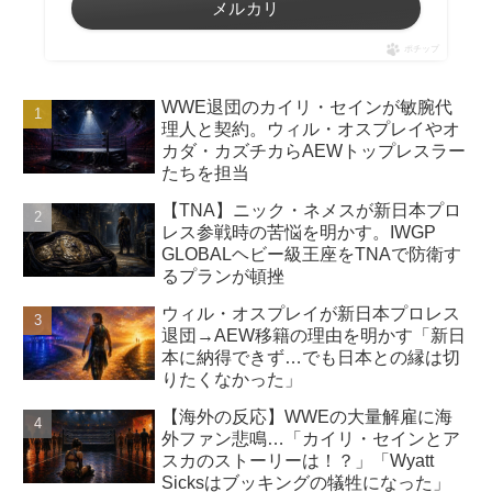
メルカリ
ポチップ
WWE退団のカイリ・セインが敏腕代
理人と契約。ウィル・オスプレイやオ
カダ・カズチカらAEWトップレスラー
たちを担当
【TNA】ニック・ネメスが新日本プロ
レス参戦時の苦悩を明かす。IWGP
GLOBALヘビー級王座をTNAで防衛す
るプランが頓挫
ウィル・オスプレイが新日本プロレス
退団→AEW移籍の理由を明かす「新日
本に納得できず…でも日本との縁は切
りたくなかった」
【海外の反応】WWEの大量解雇に海
外ファン悲鳴…「カイリ・セインとア
スカのストーリーは！？」「Wyatt
Sicksはブッキングの犠牲になった」