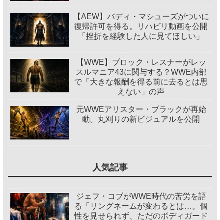
【AEW】バディ・マシューズがついに
復帰許可を得る。リハビリ動画を公開
「挫折を経験した人に見てほしい」
【WWE】ブロック・レスナーがレッ
スルマニア43に関与する？WWE内部
で「大きな報酬を得る前に去るとは思
えない」の声
元WWEアリスター・ブラックが再始
動。丸刈りの新ビジュアルを公開
人気記事
ジェフ・コブがWWE時代の苦労を語
る「リングネームが変わるとは…。個
性を見せられず、ただのボディガード