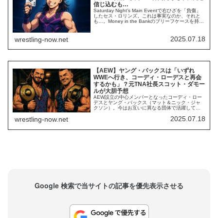
信じ込むも…
Saturday Night’s Main Eventで右ひざを「負傷」
したセス・ロリンズ。これは事実なのか、それと
も…。Money in the Bankのブリーフケースを持つ
彼の負傷はWWEにとって大きな痛手。彼自身も
「これは長期離脱になりそうな気がしている」と
発言するなど、深刻な状況のように見えます。
2025.07.18
wrestling-now.net
【WWE】セス・ロリンズが負傷した膝の状況を報
告。「...
【AEW】ヤング・バックスは「いずれ
WWEへ行き、コーディ・ローデスと再会
するかも」？元TNA社長スコット・ダモー
ルが大胆予想
AEW設立の中心メンバーとなったコーディ・ロー
デスとヤング・バックス（マット＆ニック・ジャ
クソン）。今はお互いに異なる団体で活躍してい
る彼らですが、いつか再会の時を迎えるかもしれ
2025.07.18
wrestling-now.net
ません。2022年に古巣WWEへ復帰したコーディ
は、一貫してトップベビーフェイスとしてチャン
スを与えられ、しっかりと結果を残しています。
HHH体制のWWEで「主人公」のような活躍を見...
Google 検索で当サイトの記事を優先表示させる