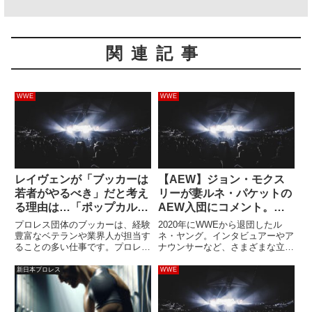
関連記事
WWE
WWE
レイヴェンが「ブッカーは
【AEW】ジョン・モクス
若者がやるべき」だと考え
リーが妻ルネ・パケットの
る理由は…「ポップカルチ
AEW入団にコメント。
ャーの知識」
「大歓声が上がることはわ
プロレス団体のブッカーは、経験
2020年にWWEから退団したル
かってた」
豊富なベテランや業界人が担当す
ネ・ヤング。インタビュアーやア
ることの多い仕事です。プロレス
ナウンサーなど、さまざまな立場
への深い造形が求められる仕事な
で番組に貢献してきた彼女には、
ので、どうしても経験が必要にな
夫ジョン・モクスリーが在籍する
新日本プロレス
WWE
ってきてしまいます。しかし、
AEWへの移籍が常にささやかれ
AEWのトニー・カーン社長のよ
てきました。先日、AEWは彼女
うに、プヲタとしての知識とビジ
の入団を発表。ついに入団が実...