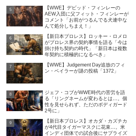
【WWE】デビッド・フィンレーの
AEW入団に父フィット・フィンレーが
コメント「お前がつるんでる犬連中な
んて処分しちまえ！」
【新日本プロレス】ロッキー・ロメロ
がプロレス界の契約事情を語る「今は
掛け持ち契約の時代」「新日本は複数
年契約に積極的になるべき」
【WWE】Judgement Day追放のフィ
ン・ベイラーが謎の投稿「1372」
ジェフ・コブがWWE時代の苦労を語
る「リングネームが変わるとは…。個
性を見せられず、ただのボディガード
2号に」
【新日本プロレス】オカダ・カズチカ
が4代目タイガーマスクに花束…。米
インディ団体での試合後にサプライズ