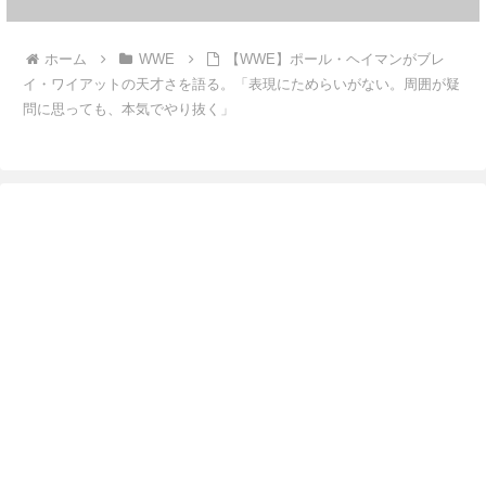
ホーム
WWE
【WWE】ポール・ヘイマンがブレ
イ・ワイアットの天才さを語る。「表現にためらいがない。周囲が疑
問に思っても、本気でやり抜く」