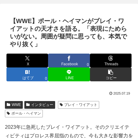
【WWE】ポール・ヘイマンがブレイ・ワ
イアットの天才さを語る。「表現にためら
いがない。周囲が疑問に思っても、本気で
やり抜く」
X
Facebook
Threads
0
はてブ
LINE
コピー
0
2025.07.19
WWE
インタビュー
ブレイ・ワイアット
ポール・ヘイマン
2023年に急死したブレイ・ワイアット。そのクリエイテ
ィビティはプロレス界屈指のもので、今も大きな影響力を