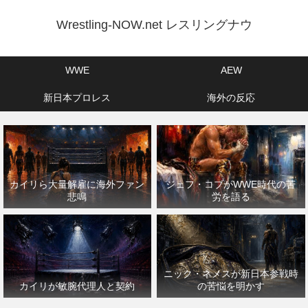
Wrestling-NOW.net レスリングナウ
WWE
AEW
新日本プロレス
海外の反応
カイリら大量解雇に海外ファン
ジェフ・コブがWWE時代の苦
悲鳴
労を語る
ニック・ネメスが新日本参戦時
カイリが敏腕代理人と契約
の苦悩を明かす