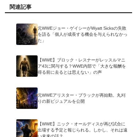
関連記事
元WWEジョー・ゲイシーがWyatt Sicksの失敗
を語る「個人が成長する機会を与えられなかっ
た」
【WWE】ブロック・レスナーがレッスルマニ
ア43に関与する？WWE内部で「大きな報酬を
得る前に去るとは思えない」の声
元WWEアリスター・ブラックが再始動。丸刈
りの新ビジュアルを公開
【WWE】ニック・オールディスが再び試合に
出場する予定と報じられる。しかし、それは遠
い未来の話？