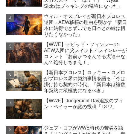
スカのストーリーは！？」「Wyatt
Sicksはブッキングの犠牲になった」
ウィル・オスプレイが新日本プロレス
退団→AEW移籍の理由を明かす「新日
本に納得できず…でも日本との縁は切
りたくなかった」
【WWE】デビッド・フィンレーの
AEW入団に父フィット・フィンレーが
コメント「お前がつるんでる犬連中な
んて処分しちまえ！」
【新日本プロレス】ロッキー・ロメロ
がプロレス界の契約事情を語る「今は
掛け持ち契約の時代」「新日本は複数
年契約に積極的になるべき」
【WWE】Judgement Day追放のフィ
ン・ベイラーが謎の投稿「1372」
ジェフ・コブがWWE時代の苦労を語
る「リングネームが変わるとは…。個