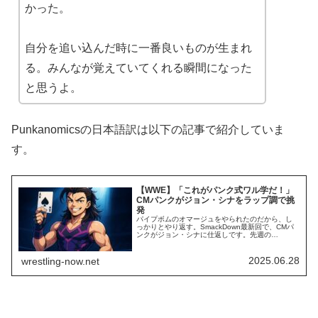
かった。
自分を追い込んだ時に一番良いものが生まれ
る。みんなが覚えていてくれる瞬間になった
と思うよ。
Punkanomicsの日本語訳は以下の記事で紹介していま
す。
【WWE】「これがパンク式ワル学だ！」
CMパンクがジョン・シナをラップ調で挑
発
パイプボムのオマージュをやられたのだから、し
っかりとやり返す。SmackDown最新回で、CMパ
ンクがジョン・シナに仕返しです。先週の
SmackDownで、シナは14年前にパンクが披露した
伝説のパイプボムを踏襲したプロモを披露。その
クオリティの高さや内容の衝撃さにWWEユニバー
2025.06.28
wrestling-now.net
スは大喜びでした。そして、今週のSmackDown。
シナが「俺は天才。勝者だ。パン...