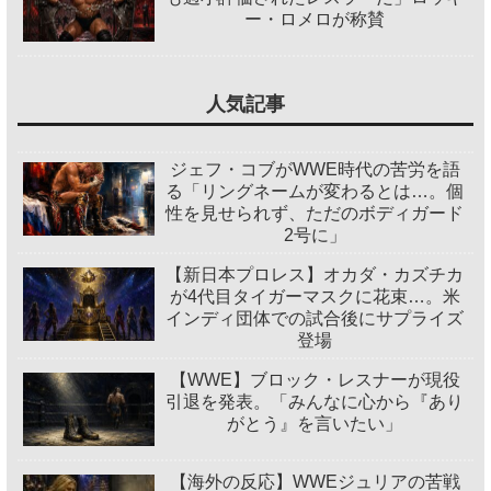
ー・ロメロが称賛
人気記事
ジェフ・コブがWWE時代の苦労を語
る「リングネームが変わるとは…。個
性を見せられず、ただのボディガード
2号に」
【新日本プロレス】オカダ・カズチカ
が4代目タイガーマスクに花束…。米
インディ団体での試合後にサプライズ
登場
【WWE】ブロック・レスナーが現役
引退を発表。「みんなに心から『あり
がとう』を言いたい」
【海外の反応】WWEジュリアの苦戦