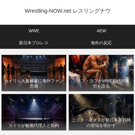
Wrestling-NOW.net レスリングナウ
WWE
AEW
新日本プロレス
海外の反応
カイリら大量解雇に海外ファン
ジェフ・コブがWWE時代の苦
悲鳴
労を語る
ニック・ネメスが新日本参戦時
カイリが敏腕代理人と契約
の苦悩を明かす