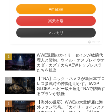
Amazon
楽天市場
メルカリ
ポチップ
WWE退団のカイリ・セインが敏腕代
理人と契約。ウィル・オスプレイやオ
カダ・カズチカらAEWトップレスラー
たちを担当
【TNA】ニック・ネメスが新日本プロ
レス参戦時の苦悩を明かす。IWGP
GLOBALヘビー級王座をTNAで防衛す
るプランが頓挫
【海外の反応】WWEの大量解雇に海
外ファン悲鳴…「カイリ・セインとア