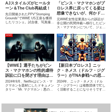
AJスタイルズがヒールタ
「ビンス・マクマホンがプ
ーン＆The Club再結成！
ロレス界に戻ってくる姿は
想像できないが、何かド派
先日開催されたPPV"Stomping
手なことを仕掛けるかも」
Grounds"でWWE US王座を獲得
元WWE女性従業員からの訴訟が
したリコシェ。試合後、写真撮影
ジェフ・ジャレットが語る
非公開の民間仲裁へ移行したビン
していたリコシェのもとにやって
ス・マクマホンについて、ジェ
来たのはAJスタイルズとルー
フ・ジャレットが自身のPodcast
ク・ギャローズ、カール・アンダ
番組でその後の動向を予想しまし
WWE
TNA
ーソンでした。AJはリコシェに
た。ジャレットは「ビンスがプロ
挑戦表明。そ...
レス界に復帰する姿は想像できな
い」と前置きしつつも、持ち...
【WWE】選手たちがビン
【新日本プロレス】ニッ
ス・マクマホンの性的虐待
ク・ネメス（ドルフ・ジグ
訴訟に口を閉ざす理由は何
ラー）がTNA参戦への思い
なのか？そして彼らの「本
を語る。「完璧にフィット
2024年9月、Netflixはビンス・マ
2024年、ニック・ネメス（ドル
音」とは
してる。リング上でそれを
クマホンを題材にしたドキュメン
フ・ジグラー）は複数団体で忙し
タリー「Mr. マクマホン：悪のオ
く活動することになりそうです。
証明する」
ーナー」の配信を開始します。こ
新日本プロレスでデビッド・フィ
の作品は、多くのスターを生み出
ンレーの持つIWGP GLOBALヘビ
してWWEを世界規模の団体へ成
ー級王座戦線に殴り込みをかける
長させたビンスの功績だけでな
ことが決まっている彼は、現地1
く、2022年に...
月13日開催のTNA...