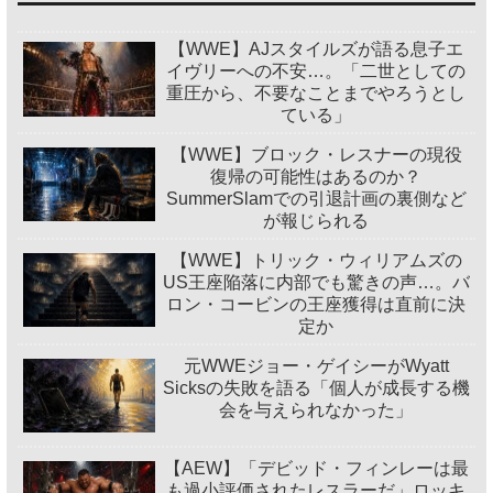
【WWE】AJスタイルズが語る息子エ
イヴリーへの不安…。「二世としての
重圧から、不要なことまでやろうとし
ている」
【WWE】ブロック・レスナーの現役
復帰の可能性はあるのか？
SummerSlamでの引退計画の裏側など
が報じられる
【WWE】トリック・ウィリアムズの
US王座陥落に内部でも驚きの声…。バ
ロン・コービンの王座獲得は直前に決
定か
元WWEジョー・ゲイシーがWyatt
Sicksの失敗を語る「個人が成長する機
会を与えられなかった」
【AEW】「デビッド・フィンレーは最
も過小評価されたレスラーだ」ロッキ