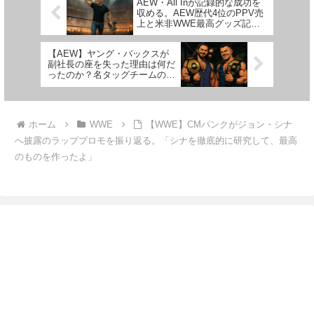
AEW・All Inが記録的な成功を
収める。AEW歴代4位のPPV売
上と米非WWE最高グッズ記録
を樹立
【AEW】ヤング・バックスが
副社長の座を失った理由は何だ
ったのか？名タッグチームの今
後はどうなる
ホーム
WWE
【WWE】CMパンクがジョン・シナ
へ披露のラッププロモを振り返る。「シナを徹底的に研究して、最高
のものを作ったよ」