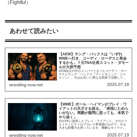
（Fightful）
あわせて読みたい
【AEW】ヤング・バックスは「いずれ
WWEへ行き、コーディ・ローデスと再会
するかも」？元TNA社長スコット・ダモー
ルが大胆予想
AEW設立の中心メンバーとなったコーディ・ロー
デスとヤング・バックス（マット＆ニック・ジャ
クソン）。今はお互いに異なる団体で活躍してい
る彼らですが、いつか再会の時を迎えるかもしれ
2025.07.18
wrestling-now.net
ません。2022年に古巣WWEへ復帰したコーディ
は、一貫してトップベビーフェイスとしてチャン
スを与えられ、しっかりと結果を残しています。
HHH体制のWWEで「主人公」のような活躍を見...
【WWE】ポール・ヘイマンがブレイ・ワ
イアットの天才さを語る。「表現にためら
いがない。周囲が疑問に思っても、本気で
やり抜く」
2023年に急死したブレイ・ワイアット。そのクリ
エイティビティはプロレス界屈指のもので、今も
大きな影響力を持っています。難解なキャラクタ
ーや試合内容に賛否が巻き起こることもありまし
2025.07.19
wrestling-now.net
たが、彼が非常にユニークな存在だったことに異