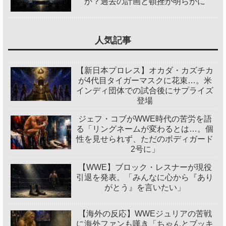
か？過去の計画と頓挫が明らかに
人気記事
【新日本プロレス】オカダ・カズチカ
が4代目タイガーマスクに花束…。米
インディ団体での試合後にサプライズ
登場
ジェフ・コブがWWE時代の苦労を語
る「リングネームが変わるとは…。個
性を見せられず、ただのボディガード
2号に」
【WWE】ブロック・レスナーが現役
引退を発表。「みんなに心から『あり
がとう』を言いたい」
【海外の反応】WWEジュリアの苦戦
に海外ファンも嘆き「ちゃんとブッキ