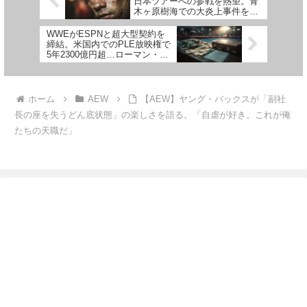
日本ツアーへの参戦を熱望。青
木ヶ原樹海での大炎上事件を乗
り越えられるか
WWEがESPNと超大型契約を
締結。米国内でのPLE放映権で
5年2300億円超…ローマン・レ
インズ「スポーツメディアとの
契約は成長のチャンス」
ホーム
AEW
【AEW】ヤング・バックスが「副社
長の座を失うどん底状態」の楽しさを語る。「自虐が好き。これが俺
たちの天職だ」