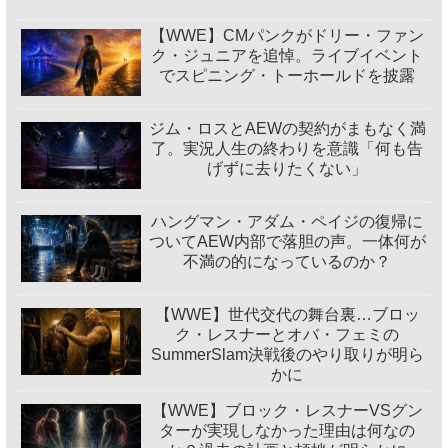
【WWE】CMパンクがドリー・ファン
ク・ジュニアを追悼。ライブイベント
でスピニング・トーホールドを披露
ジム・ロスとAEWの契約がまもなく満
了。実況人生の終わりを意識「何も告
げずに去りたくない」
ハングマン・アダム・ペイジの復帰に
ついてAEW内部で落胆の声。一体何が
不満の的になっているのか？
【WWE】世代交代の舞台裏…ブロッ
ク・レスナーとオバ・フェミの
SummerSlam決戦後のやり取りが明ら
かに
【WWE】ブロック・レスナーVSグン
ターが実現しなかった理由は何なの