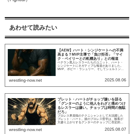
あわせて読みたい
【AEW】ハート・シンジケートへの不満
高まる？MVP主導で「負け拒否」「マイ
ク・ベイリーとの軋轢あり」との報道
ベテラン黒人レスラーたちのユニット、ハート・
シンジケートにネガティブな報道がありました。
MVP、ボビー・ラシュリー、そしてシェルトン・
ベンジャミンの3人によるこの実力派ユニットは、
AEW世界タッグ王座を獲得するなど主にタッグ戦
線で結果を残しています。しかし、バックステー
2025.08.06
wrestling-now.net
ジでは、主にMVPが揉め事の中心になっているよ
うです。Fightfulによれば、MVPは「...
ブレット・ハートがチョップ嫌いを語る
「グンターのように他人をわざと痛めつけ
るレスラーは嫌い。チョップは時間の無駄
だろ」
プロレス界屈指のテクニシャンとして大活躍した
ブレット・ハート。彼のプロレス哲学は、観客が
大盛り上がりするグンターのチョップに否定的な
立場です。WWEのトップヒールとして大暴れする
2025.08.07
wrestling-now.net
グンターといえば、あまりにも強烈なチョップ。
他の誰にもできないようなパワフルかつ痛みの伝