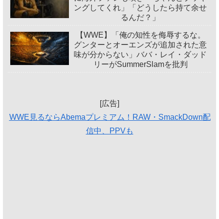
ングしてくれ」「どうしたら持て余せ
るんだ？」
【WWE】「俺の知性を侮辱するな。
グンターとオーエンズが追加された意
味が分からない」ババ・レイ・ダッド
リーがSummerSlamを批判
[広告]
WWE見るならAbemaプレミアム！RAW・SmackDown配
信中、PPVも