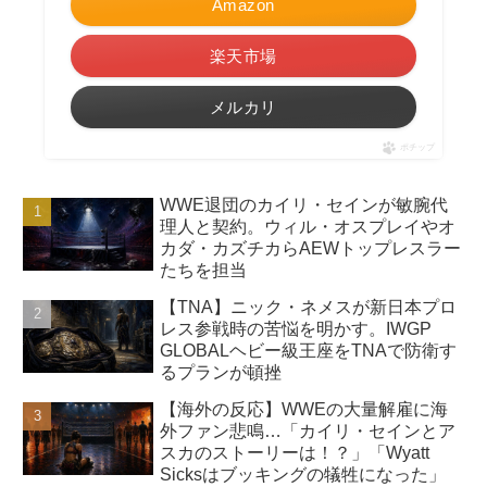
Amazon
楽天市場
メルカリ
ポチップ
WWE退団のカイリ・セインが敏腕代
理人と契約。ウィル・オスプレイやオ
カダ・カズチカらAEWトップレスラー
たちを担当
【TNA】ニック・ネメスが新日本プロ
レス参戦時の苦悩を明かす。IWGP
GLOBALヘビー級王座をTNAで防衛す
るプランが頓挫
【海外の反応】WWEの大量解雇に海
外ファン悲鳴…「カイリ・セインとア
スカのストーリーは！？」「Wyatt
Sicksはブッキングの犠牲になった」