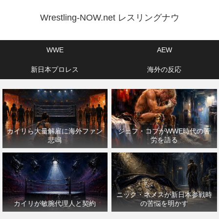
Wrestling-NOW.net レスリングナウ
WWE
AEW
新日本プロレス
海外の反応
カイリら大量解雇に海外ファン
ジェフ・コブがWWE時代の苦
悲鳴
労を語る
ニック・ネメスが新日本参戦時
カイリが敏腕代理人と契約
の苦悩を明かす