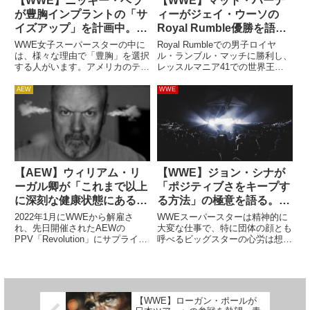
【WWE】ニッキー・ベラ
【WWE】マット・ハーデ
が豊胸インプラントの「サ
ィーがジェイ・ウーソの
イズアップ」を計画中。
Royal Rumble優勝を語
「母親だから」という迷い
る。「格上げは今後につな
WWE女子スーパースターの中に
Royal Rumbleでの男子ロイヤ
を撤回
がる。ジョン・シナが勝っ
は、様々な理由で「豊胸」を選択
ル・ランブル・マッチに勝利し、
する人がいます。アメリカのテレ
レッスルマニア41での世界王座
ても何も得なかったよ」
ビ業界における「セクシーでグラ
挑戦権を得たジェイ・ウーソ。彼
マラスな体型」重視の風潮、自己
がRoyal Rumbleを制することを
AEW
WWE
イメージの向上……。手術を受け
予想していたファンはほとんどい
る経緯は単純なものではありませ
なかったでしょう。試合後は「彼
ん。例えば、アレクサ・ブリス
が勝者でいい...
は...
【AEW】ウィリアム・リ
【WWE】ジョン・シナが
ーガル卿が「これまで以上
「ポジティブさをキープす
に深刻な健康状態にある」
る方法」の極意を語る。
という噂を否定
「調子が悪い時こそ『悪く
2022年1月にWWEから解雇さ
WWEスーパースターは精神的に
ないぞ』と考える」
れ、先日開催されたAEWの
大変な仕事で、特に団体の顔とも
PPV「Revolution」にサプライズ
呼べるビッグスターの心労は想像
登場したウィリアム・リーガル
を絶するレベルでしょう。長年に
卿。番組出演者として、そしてバ
渡ってWWEの顔として活躍し、
ックステージの一員としての活躍
現在はハリウッドスターとして世
が期待されますが、最近、彼につ
界を股にかけて活躍しているジョ
いてこんな報道がありま...
ン・シナ。彼はポジティブさを
【WWE】ローガン・ポールが
キ...