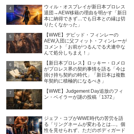
ウィル・オスプレイが新日本プロレス
退団→AEW移籍の理由を明かす「新日
本に納得できず…でも日本との縁は切
りたくなかった」
【WWE】デビッド・フィンレーの
AEW入団に父フィット・フィンレーが
コメント「お前がつるんでる犬連中な
んて処分しちまえ！」
【新日本プロレス】ロッキー・ロメロ
がプロレス界の契約事情を語る「今は
掛け持ち契約の時代」「新日本は複数
年契約に積極的になるべき」
【WWE】Judgement Day追放のフィ
ン・ベイラーが謎の投稿「1372」
ジェフ・コブがWWE時代の苦労を語
る「リングネームが変わるとは…。個
性を見せられず、ただのボディガード