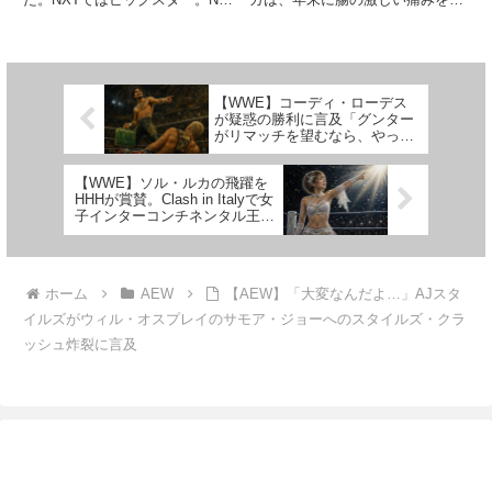
た」
王座のチャンピオンとして活躍す
えて緊急入院。そこから約1年
る機会を得ました。しかし、メイ
間、彼はプロレスの試合から離れ
ンロースターに昇格するとクリエ
ることになりました。もし病院に
イティブ・チームに翻弄され、賛
行くのが遅れていたら、血液感染
否両論のリングギアチェンジな...
症などの重篤な合併症に苦し
【WWE】コーディ・ローデス
み、...
が疑惑の勝利に言及「グンター
がリマッチを望むなら、やって
やる」
【WWE】ソル・ルカの飛躍を
HHHが賞賛。Clash in Italyで女
子インターコンチネンタル王座
獲得
ホーム
AEW
【AEW】「大変なんだよ…」AJスタ
イルズがウィル・オスプレイのサモア・ジョーへのスタイルズ・クラ
ッシュ炸裂に言及