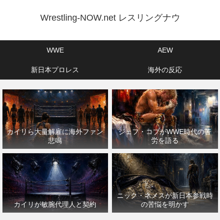
Wrestling-NOW.net レスリングナウ
WWE
AEW
新日本プロレス
海外の反応
カイリら大量解雇に海外ファン
ジェフ・コブがWWE時代の苦
悲鳴
労を語る
ニック・ネメスが新日本参戦時
カイリが敏腕代理人と契約
の苦悩を明かす