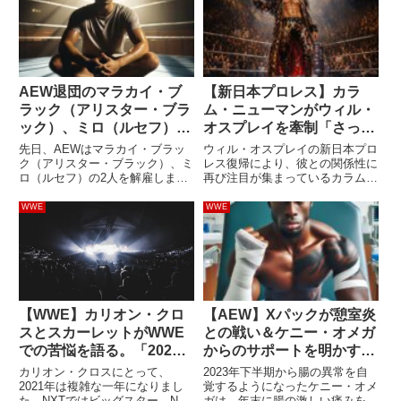
AEW退団のマラカイ・ブ
【新日本プロレス】カラ
ラック（アリスター・ブラ
ム・ニューマンがウィル・
ック）、ミロ（ルセフ）が
オスプレイを牽制「さっさ
WWEへ移籍する可能性は
と2度目の離脱でもすれば
先日、AEWはマラカイ・ブラッ
ウィル・オスプレイの新日本プロ
どの程度あるのか？
いいだろ」
ク（アリスター・ブラック）、ミ
レス復帰により、彼との関係性に
ロ（ルセフ）の2人を解雇しまし
再び注目が集まっているカラム・
た。ブラックとミロは元WWE。
ニューマン。先日放送された
ス2人とも「WWEへ移籍するの
AEW・Collisionでは、オスプレ
WWE
WWE
では？」と噂されています。レス
イと対峙しているDeath Ridersと
リング・オブザーバーのデイブ・
のセグメントが放送され、オスプ
メルツァーは、2人ともWWEに...
レイの今後の...
【WWE】カリオン・クロ
【AEW】Xパックが憩室炎
スとスカーレットがWWE
との戦い＆ケニー・オメガ
での苦悩を語る。「2021
からのサポートを明かす。
年にこれはダメだろう」
「命の危機にあったが、彼
カリオン・クロスにとって、
2023年下半期から腸の異常を自
にいろいろ教えてもらっ
2021年は複雑な一年になりまし
覚するようになったケニー・オメ
た。NXTではビッグスター。NXT
ガは、年末に腸の激しい痛みを訴