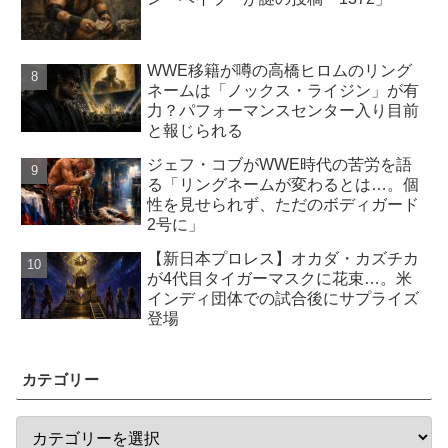
WWE移籍が噂の高橋ヒロムのリング
ネームは「ノックス・ライジン」が有
力？パフォーマンスセンター入り目前
と報じられる
ジェフ・コブがWWE時代の苦労を語
る「リングネームが変わるとは…。個
性を見せられず、ただのボディガード
2号に」
【新日本プロレス】オカダ・カズチカ
が4代目タイガーマスクに花束…。米
インディ団体での試合後にサプライズ
登場
カテゴリー