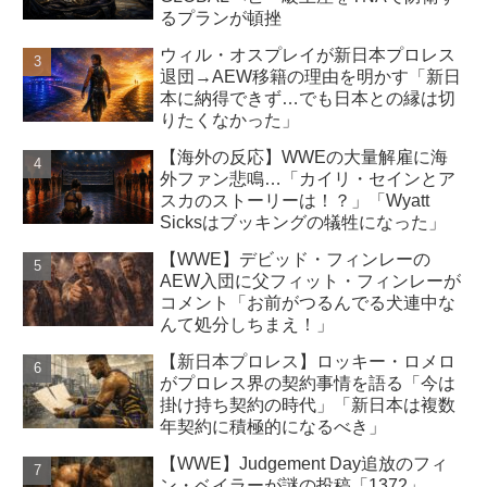
るプランが頓挫
ウィル・オスプレイが新日本プロレス
退団→AEW移籍の理由を明かす「新日
本に納得できず…でも日本との縁は切
りたくなかった」
【海外の反応】WWEの大量解雇に海
外ファン悲鳴…「カイリ・セインとア
スカのストーリーは！？」「Wyatt
Sicksはブッキングの犠牲になった」
【WWE】デビッド・フィンレーの
AEW入団に父フィット・フィンレーが
コメント「お前がつるんでる犬連中な
んて処分しちまえ！」
【新日本プロレス】ロッキー・ロメロ
がプロレス界の契約事情を語る「今は
掛け持ち契約の時代」「新日本は複数
年契約に積極的になるべき」
【WWE】Judgement Day追放のフィ
ン・ベイラーが謎の投稿「1372」