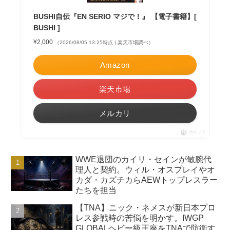
BUSHI自伝『EN SERIO マジで！』 【電子書籍】[
BUSHI ]
¥2,000
（2026/08/05 13:25時点 | 楽天市場調べ）
Amazon
楽天市場
メルカリ
ポチップ
WWE退団のカイリ・セインが敏腕代
理人と契約。ウィル・オスプレイやオ
カダ・カズチカらAEWトップレスラー
たちを担当
【TNA】ニック・ネメスが新日本プロ
レス参戦時の苦悩を明かす。IWGP
GLOBALヘビー級王座をTNAで防衛す