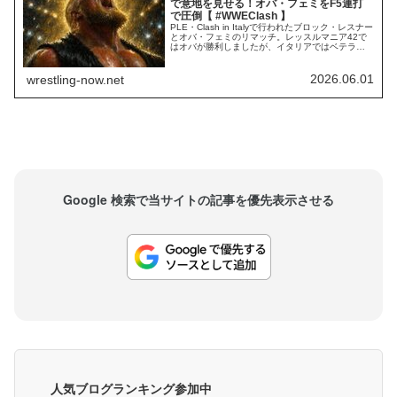
で意地を見せる！オバ・フェミをF5連打
で圧倒【 #WWEClash 】
PLE・Clash in Italyで行われたブロック・レスナー
とオバ・フェミのリマッチ。レッスルマニア42で
はオバが勝利しましたが、イタリアではベテラン
が意地を見せました。レッスルマニア42での敗北
後、レスナーは引退を示唆していましたが「この
ままでは終われない」と復帰。Clash in Italyでオバ
2026.06.01
wrestling-now.net
を倒すべく燃えていました。会場のボルテージは
凄まじい！...
Google 検索で当サイトの記事を優先表示させる
人気ブログランキング参加中