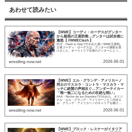
あわせて読みたい
【WWE】コーディ・ローデスがグンター
から疑惑の王座防衛…グンターは試合後に
激怒【 #WWEClash 】
PLE・Clash in Italyで行われた統一WWE王座戦。
王者コーディ・ローデスは、グンターの挑戦を受
けました。オーストリア出身のグンターにとっ
て、イタリアでのPLE開催は地の利を活かした戦
いに持ち込めそうなシチュエーションでした。彼
のタイトル獲得を予想する声も少なくありません
2026.06.01
wrestling-now.net
でしたが…。.@CodyRhodes just pulled out a P...
【WWE】エル・グランデ・アメリカーノ
同士のマスカラ・コントラ・マスカラ・マ
ッチに絶賛の声相次ぐ…アンダーテイカー
「唯一無二になるための壮絶な戦い」
AAA・Noche de los Grandesで行われた、オリジ
ナル・エル・グランデ・アメリカーノと二代目エ
ル・グランデ・アメリカーノのキャリアを賭けた
マスカラ・コントラ・マスカラ・マッチ。メキシ
2026.06.01
wrestling-now.net
コの観客を熱狂させた戦いは二代目が勝利。レッ
スルマニア級のとんでもない盛り上がりが生まれ
ました。敗れた初代は自らの正体がチャド・ゲイ
ブルであることを明かしました。...
【WWE】ブロック・レスナーがイタリア