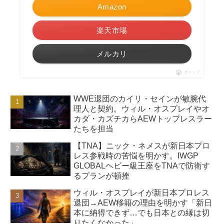
Amazon
楽天市場
メルカリ
ポチップ
WWE退団のカイリ・セインが敏腕代
理人と契約。ウィル・オスプレイやオ
カダ・カズチカらAEWトップレスラー
たちを担当
【TNA】ニック・ネメスが新日本プロ
レス参戦時の苦悩を明かす。IWGP
GLOBALヘビー級王座をTNAで防衛す
るプランが頓挫
ウィル・オスプレイが新日本プロレス
退団→AEW移籍の理由を明かす「新日
本に納得できず…でも日本との縁は切
りたくなかった」