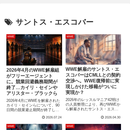
サントス・エスコバー
WWE
WWE
WWE解雇のサントス・エ
2026年4月のWWE解雇組
スコバーはCMLLとの契約
がフリーエージェント
交渉へ。WWE復帰前に実
に。競業回避義務期間が
現しかけた移籍がついに
終了…カイリ・セインや
実現か？
アリスター・ブラックら
2026年のレッスルマニア42明け
2026年4月にWWEを解雇された
の人員整理により、再びWWEか
カイリ・セインらについて、90
ら解雇されたサントス・エスコ
日間の競業避止期間が終了し、
バー。LWOのメンバーとしての
フリーエージェントになったと
2026.07.24
2026.04.30
活躍など、ファンから一定の評
報じられました。元Wyatt Sicks
価を得ていた彼は、2025年に
の全メンバーや、AEW加入の可
WWE
WWE
WWEから契約満了で退団。しか
能性を報じられていたタッグも