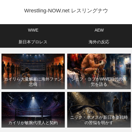
Wrestling-NOW.net レスリングナウ
WWE
AEW
新日本プロレス
海外の反応
カイリら大量解雇に海外ファン
ジェフ・コブがWWE時代の苦
悲鳴
労を語る
ニック・ネメスが新日本参戦時
カイリが敏腕代理人と契約
の苦悩を明かす