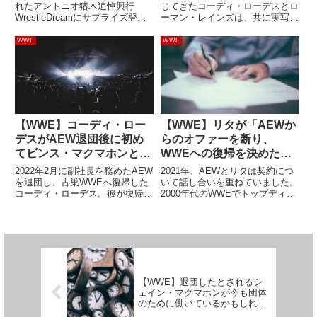
たことが明らかに
る「奇妙な関係だよ…」
れたアントニオ猪木追悼興行
じてきたコーディ・ローデスとロ
WrestleDreamにサプライズ登場
ーマン・レインズは、共に実写映
したアダム・コープランド（エッ
画『ストリート・ファイター』に
ジ）。彼はWWEとの契約が9月
出演しました。コーディはガイル
WWE
WWE
末に満了する、と報じられてお
を、レインズは豪鬼（アクマ）を
り、WrestleDreamへの出場は可
演じ、日本からも後藤洋央紀がエ
能なステータス...
ドモンド本田役で参加。プロレ
ス...
【WWE】コーディ・ロー
【WWE】リタが「AEWか
デスがAEW退団後に初め
らのオファーを断り、
てビンス・マクマホンと会
WWEへの復帰を決めた理
った時を振り返る。「最後
由」を明かす
2022年2月に副社長を務めたAEW
2021年、AEWとリタは契約につ
の20秒でセス・ロリンズの
を退団し、古巣WWEへ復帰した
いて話し合いを重ねていました。
コーディ・ローデス。彼が復帰を
2000年代のWWEでトップディー
名前が出た」
決めた背景には、ビンス・マクマ
ヴァとして活躍した彼女に対し、
ホンが彼を直接説得したという出
AEWはAEW女子世界王座チャン
来事がありました。アメリカで
ピオンのブリット・ベイカーとの
WWE Networkのコンテンツを独
試合を用意。しかし、交渉はまと
占配信するPeac...
まらず、彼女はWWE...
【WWE】退団したとされるシ
ェイン・マクマホンが今も団体
のために働いているかもしれな
い？