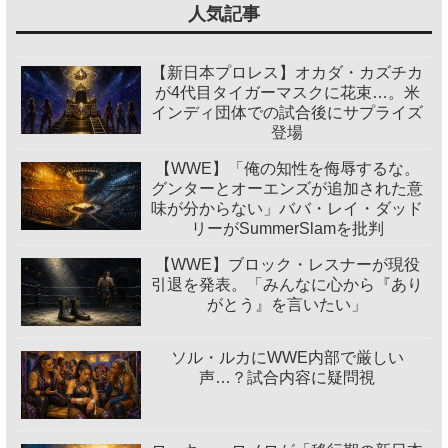
人気記事
【新日本プロレス】オカダ・カズチカ
が4代目タイガーマスクに花束…。米
インディ団体での試合後にサプライズ
登場
【WWE】「俺の知性を侮辱するな。
グンターとオーエンズが追加された意
味が分からない」ババ・レイ・ダッド
リーがSummerSlamを批判
【WWE】ブロック・レスナーが現役
引退を発表。「みんなに心から『あり
がとう』を言いたい」
ソル・ルカにWWE内部で厳しい
声…？試合内容に疑問視