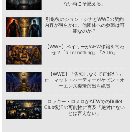
ない時こそ燃える」
引退後のジョン・シナとWWEの契約
内容が明らかに。他団体への参戦は可
能なのか？
【WWE】ベイリーがAEW移籍を匂わ
せ？「all or nothing」「All In」
【WWE】「告知しなくて正解だっ
た」マット・ハーディーがケビン・オ
ーエンズ復帰演出を絶賛
ロッキー・ロメロがAEWでのBullet
Club復活の可能性に言及「絶対にない
とは言えない」