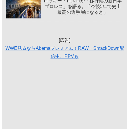
ロッキー・ロメロが「移行期の新日本
プロレス」を語る。「今後5年で史上
最高の選手層になるさ」
[広告]
WWE見るならAbemaプレミアム！RAW・SmackDown配
信中、PPVも