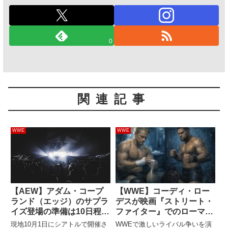
0
関連記事
WWE
WWE
【AEW】アダム・コープ
【WWE】コーディ・ロー
ランド（エッジ）のサプラ
デスが映画『ストリート・
イズ登場の準備は10日程
ファイター』でのローマ
度？彼からAEWへ接触し
ン・レインズとの共演を語
現地10月1日にシアトルで開催さ
WWEで激しいライバル争いを演