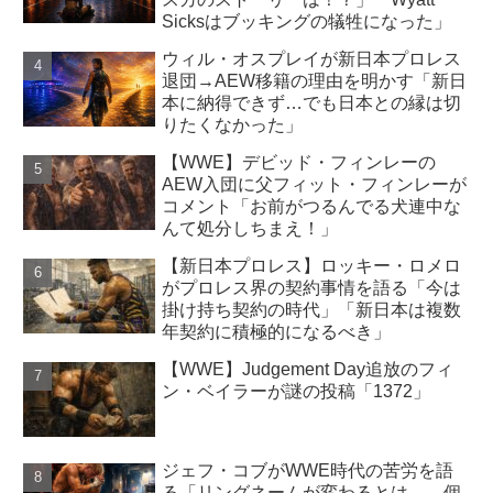
Sicksはブッキングの犠牲になった」
ウィル・オスプレイが新日本プロレス
退団→AEW移籍の理由を明かす「新日
本に納得できず…でも日本との縁は切
りたくなかった」
【WWE】デビッド・フィンレーの
AEW入団に父フィット・フィンレーが
コメント「お前がつるんでる犬連中な
んて処分しちまえ！」
【新日本プロレス】ロッキー・ロメロ
がプロレス界の契約事情を語る「今は
掛け持ち契約の時代」「新日本は複数
年契約に積極的になるべき」
【WWE】Judgement Day追放のフィ
ン・ベイラーが謎の投稿「1372」
ジェフ・コブがWWE時代の苦労を語
る「リングネームが変わるとは…。個