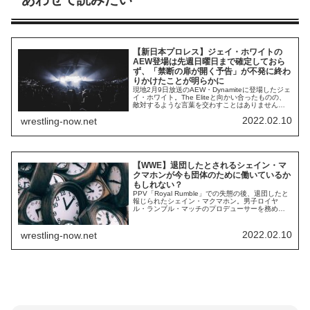
【新日本プロレス】ジェイ・ホワイトの
AEW登場は先週日曜日まで確定しておら
ず、「禁断の扉が開く予告」が不発に終わ
りかけたことが明らかに
現地2月9日放送のAEW・Dynamiteに登場したジェ
イ・ホワイト。The Eliteと向かい合ったものの、
敵対するような言葉を交わすことはありませんで
した。Bullet Clubというユニットの存在でつなが
2022.02.10
wrestling-now.net
る彼らの関係が今後どうなるのか、注目です。
AEWトニー・カーン社長は、先週金曜日（2月4
日）にTwitterで「次回のDynamiteで禁断の扉が開
き...
【WWE】退団したとされるシェイン・マ
クマホンが今も団体のために働いているか
もしれない？
PPV「Royal Rumble」での失態の後、退団したと
報じられたシェイン・マクマホン。男子ロイヤ
ル・ランブル・マッチのプロデューサーを務めた
彼は現場で顰蹙を買うようなブッキングやマネジ
メントを繰り返し、父ビンスとも対立していたと
されています。「退団せざるを得ない状況になっ
2022.02.10
wrestling-now.net
ていた」とも報じられていましたが、とある人物
のツイートによれば、彼は今もWWEのため...