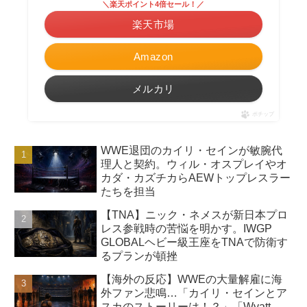
＼楽天ポイント4倍セール！／
楽天市場
Amazon
メルカリ
ポチップ
WWE退団のカイリ・セインが敏腕代
理人と契約。ウィル・オスプレイやオ
カダ・カズチカらAEWトップレスラー
たちを担当
【TNA】ニック・ネメスが新日本プロ
レス参戦時の苦悩を明かす。IWGP
GLOBALヘビー級王座をTNAで防衛す
るプランが頓挫
【海外の反応】WWEの大量解雇に海
外ファン悲鳴…「カイリ・セインとア
スカのストーリーは！？」「Wyatt