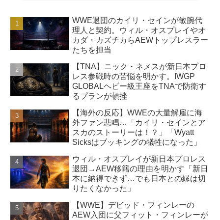
WWE退団のカイリ・セインが敏腕代
理人と契約。ウィル・オスプレイやオ
カダ・カズチカらAEWトップレスラー
たちを担当
【TNA】ニック・ネメスが新日本プロ
レス参戦時の苦悩を明かす。IWGP
GLOBALヘビー級王座をTNAで防衛す
るプランが頓挫
【海外の反応】WWEの大量解雇に海
外ファン悲鳴…「カイリ・セインとア
スカのストーリーは！？」「Wyatt
Sicksはブッキングの犠牲になった」
ウィル・オスプレイが新日本プロレス
退団→AEW移籍の理由を明かす「新日
本に納得できず…でも日本との縁は切
りたくなかった」
【WWE】デビッド・フィンレーの
AEW入団に父フィット・フィンレーが