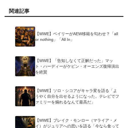
関連記事
【WWE】ベイリーがAEW移籍を匂わせ？「all
or nothing」「All In」
【WWE】「告知しなくて正解だった」マッ
ト・ハーディーがケビン・オーエンズ復帰演出
を絶賛
【WWE】ソロ・シコアがキャラ変を語る「よ
うやく自分を出せるようになった。テレビでフ
ァミリーを煽れるなんて最高だ」
【WWE】ブレイク・モンロー（マライア・メ
イ）がジュリアへの思いを語る「今なら食って