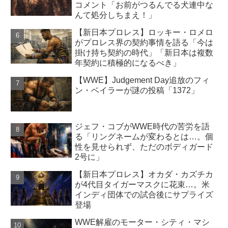
コメント「お前がつるんでる犬連中な
んて処分しちまえ！」
【新日本プロレス】ロッキー・ロメロ
がプロレス界の契約事情を語る「今は
掛け持ち契約の時代」「新日本は複数
年契約に積極的になるべき」
【WWE】Judgement Day追放のフィ
ン・ベイラーが謎の投稿「1372」
ジェフ・コブがWWE時代の苦労を語
る「リングネームが変わるとは…。個
性を見せられず、ただのボディガード
2号に」
【新日本プロレス】オカダ・カズチカ
が4代目タイガーマスクに花束…。米
インディ団体での試合後にサプライズ
登場
WWE解雇のモーター・シティ・マシ