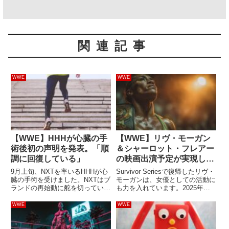
関連記事
WWE
WWE
【WWE】HHHが心臓の手
【WWE】リヴ・モーガン
術後初の声明を発表。「順
＆シャーロット・フレアー
調に回復している」
の映画出演予定が実現しな
かった理由とは？AEWト
9月上旬、NXTを率いるHHHが心
Survivor Seriesで復帰したリヴ・
ニー・ストームらとの共演
臓の手術を受けました。NXTはブ
モーガンは、女優としての活動に
ランドの再始動に舵を切っていま
も力を入れています。2025年春
が幻に
すが、療養中の彼は先週の再始動
には日本で三池崇史監督作の撮影
回のバックステージにいなかった
に参加するなど、彼女は今後もプ
WWE
WWE
と報じられています。今日、彼は
ロレスに留まらない活動をしてい
術後初となる声明を発表しまし
くことが予想されています。しか
た。多くの方々からお見舞い...
し、過去にあ...