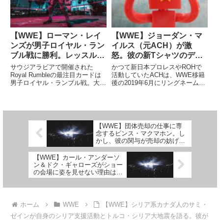
【WWE】ローマン・レイ
【WWE】ジョーダン・マ
ンズが男子ロイヤル・ラン
イルス（元ACH）が激
ブル戦に勝利。レッスルマ
怒。彼の新Tシャツのデザ
ニア42での王座挑戦権を獲
インが黒人差別的だと告発
サウジアラビアで開催された
かつて新日本プロレスやROHで
得
する
Royal Rumbleの最注目カードは
活動していたACHは、WWE移籍
男子ロイヤル・ランブル戦。大物
後の2019年6月にリングネームを
たちが中東で激しい戦いを見せま
Jordan Myles（ジョーダン・マイ
した。一番手はオバ・フェミ、二
ルス）に変更しました。今後の
番手はブロン・ブレイカー。モン
NXTでの活躍が期待される中、
スター対決に期待がかかりました
WWEが作った彼の新Tシャツの
が、謎の男がブレイカーを...
デザインに対し...
【WWE】団体売却の仕事に専
念するビンス・マクマホン。し
かし、彼の関与が売却の妨げに
なっていると報じられる
【WWE】カール・アンダーソ
ン＆ドク・ギャローズがショー
の会場に姿を見せない理由は、
彼らの契約に含まれる「特
権」？
ホーム
WWE
【WWE】シリア系カナダ人のサミ・
ゼインが自身のシリア支援活動とトルコ・シリア大地震を語る。彼が