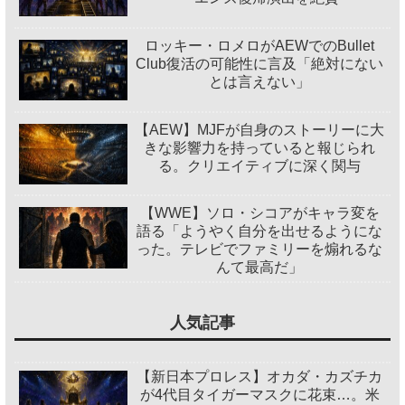
ロッキー・ロメロがAEWでのBullet
Club復活の可能性に言及「絶対にない
とは言えない」
【AEW】MJFが自身のストーリーに大
きな影響力を持っていると報じられ
る。クリエイティブに深く関与
【WWE】ソロ・シコアがキャラ変を
語る「ようやく自分を出せるようにな
った。テレビでファミリーを煽れるな
んて最高だ」
人気記事
【新日本プロレス】オカダ・カズチカ
が4代目タイガーマスクに花束…。米