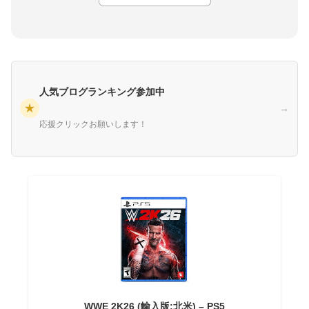
人気ブログランキング参加中
★
→
応援クリックお願いします！
WWE 2K26 (輸入版:北米) – PS5