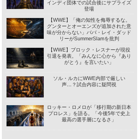
インディ団体での試合後にサプライズ
登場
【WWE】「俺の知性を侮辱するな。
グンターとオーエンズが追加された意
味が分からない」ババ・レイ・ダッド
リーがSummerSlamを批判
【WWE】ブロック・レスナーが現役
引退を発表。「みんなに心から『あり
がとう』を言いたい」
ソル・ルカにWWE内部で厳しい
声…？試合内容に疑問視
ロッキー・ロメロが「移行期の新日本
プロレス」を語る。「今後5年で史上
最高の選手層になるさ」