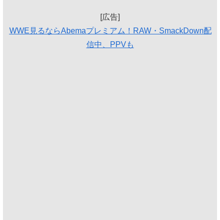
[広告]
WWE見るならAbemaプレミアム！RAW・SmackDown配
信中、PPVも