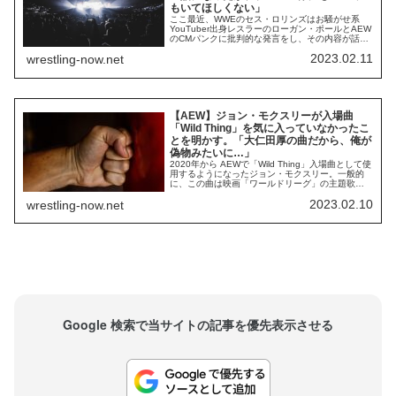
もいてほしくない」
ここ最近、WWEのセス・ロリンズはお騒がせ系
YouTuber出身レスラーのローガン・ポールとAEW
のCMパンクに批判的な発言をし、その内容が話題
になりました。2人とも様々な面で問題を抱えてい
2023.02.11
wrestling-now.net
る人物ですが、非常に魅力的なエンターテイナー
であることも事実。WWEはポールのスター性を非
常に高く評価していますし、パンクは21世紀を代
表するカルトスターです。ロリンズは...
【AEW】ジョン・モクスリーが入場曲
「Wild Thing」を気に入っていなかったこ
とを明かす。「大仁田厚の曲だから、俺が
偽物みたいに…」
2020年から AEWで「Wild Thing」入場曲として使
用するようになったジョン・モクスリー。一般的
に、この曲は映画「ワールドリーグ」の主題歌と
して知られています。しかし、プロレスファンに
2023.02.10
wrestling-now.net
とっては大仁田厚の曲。モクスリーがこの曲を使
うようになってから、多くのファンがモクスリー
と大仁田を比較するようになりました。今となっ
ては客席からの大合唱を引き出す最高...
Google 検索で当サイトの記事を優先表示させる