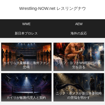
Wrestling-NOW.net レスリングナウ
WWE
AEW
新日本プロレス
海外の反応
カイリら大量解雇に海外ファン
ジェフ・コブがWWE時代の苦
悲鳴
労を語る
ニック・ネメスが新日本参戦時
カイリが敏腕代理人と契約
の苦悩を明かす