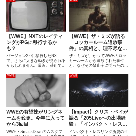
【WWE】NXTのレイティ
【WWE】ザ・ミズが語る
ングがPGに移行するか
「ロッカールーム追放事
も？
件」の真相と、理不尽な処
分に従い続けた理由
バージョン2.0に移行したNXT
ザ・ミズが、かつてWWEのロッ
で、さらに大きな動きが見られる
カールームから追放された事件
かもしれません。最近、番組では
と、なぜその禁止令に従ったのか
以前よりも尖った表現が増えてい
を振り返りました。キャリア初期
ることが指摘されています。
のミズはリングの内外でいくつも
WWE
WWE
Wrestlevotesによれば、NXT2.0
の困難に直面していました。
のコンセプトの原点には番組のレ
MTVのリアリティ番組への出演
イティングをTV...
経験があり、タフ・イナフへの参
加を通...
WWEの有望株がリングネ
【Impact】クリス・ベイが
ームを変更。今年に入って
語る「205Liveへの出場経
から3回目
験」「インパクト・レスリ
ングとのフルタイム契約」
WWE・SmackDownのムスタフ
インパクト・レスリング所属のク