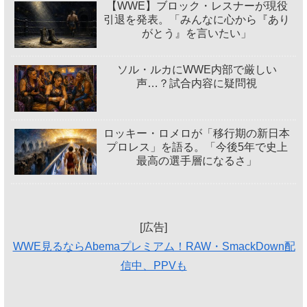
【WWE】ブロック・レスナーが現役
引退を発表。「みんなに心から『あり
がとう』を言いたい」
ソル・ルカにWWE内部で厳しい
声…？試合内容に疑問視
ロッキー・ロメロが「移行期の新日本
プロレス」を語る。「今後5年で史上
最高の選手層になるさ」
[広告]
WWE見るならAbemaプレミアム！RAW・SmackDown配
信中、PPVも