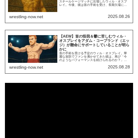
スチールケージマッチに出場したウィル・オスプ
レイ。今後、彼は首の手術を受け、長期欠場に入
る見込みです。プロレス界のトップレスラーであ
る彼は、「AEWを世界一の団体にする。我々は団
体名通りEliteの集団だ」と公言し、時に他団体へ
2025.08.26
wrestling-now.net
批判的な発言をすることがあります。WWEのクリ
エイティブ責任者HHHとの間...
【AEW】首の怪我＆鬱に苦しむウィル・
オスプレイをアダム・コープランド（エッ
ジ）が懸命にサポートしていることが明ら
かに
首の手術を受ける予定のウィル・オスプレイ。華
麗な攻防でファンを沸かせてきた彼は、再び「今
のようなパフォーマンスを続けられるのか？」と
悩む日々に突入します。新日本プロレスとAEWで
2025.08.28
wrestling-now.net
誰よりも名勝負を量産し、現代プロレス界のトッ
プレスラーであることを示してきた彼は、今後の
キャリアや試合スタイルについて不安を抱えてい
ます。そんな中で、様々な経験をしてきたベテラ
ンたち...