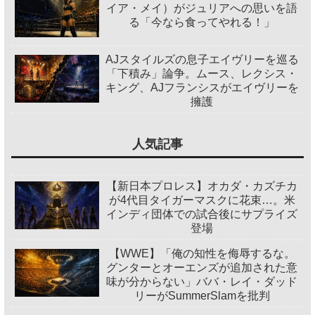
イア・メイ）がジュリアへの思いを語
る「今なら食ってやれる！」
AJスタイルズの息子エイヴリーを巡る
「下積み」論争。ムース、レクシス・
キング、AJフランシスがエイヴリーを
擁護
人気記事
【新日本プロレス】オカダ・カズチカ
が4代目タイガーマスクに花束…。米
インディ団体での試合後にサプライズ
登場
【WWE】「俺の知性を侮辱するな。
グンターとオーエンズが追加された意
味が分からない」ババ・レイ・ダッド
リーがSummerSlamを批判