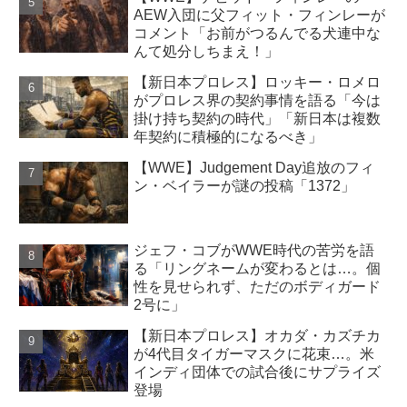
AEW入団に父フィット・フィンレーが
コメント「お前がつるんでる犬連中な
んて処分しちまえ！」
【新日本プロレス】ロッキー・ロメロ
がプロレス界の契約事情を語る「今は
掛け持ち契約の時代」「新日本は複数
年契約に積極的になるべき」
【WWE】Judgement Day追放のフィ
ン・ベイラーが謎の投稿「1372」
ジェフ・コブがWWE時代の苦労を語
る「リングネームが変わるとは…。個
性を見せられず、ただのボディガード
2号に」
【新日本プロレス】オカダ・カズチカ
が4代目タイガーマスクに花束…。米
インディ団体での試合後にサプライズ
登場