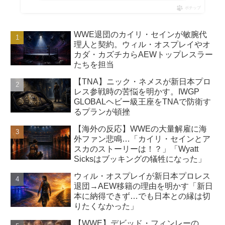
ポチップ
WWE退団のカイリ・セインが敏腕代
理人と契約。ウィル・オスプレイやオ
カダ・カズチカらAEWトップレスラー
たちを担当
【TNA】ニック・ネメスが新日本プロ
レス参戦時の苦悩を明かす。IWGP
GLOBALヘビー級王座をTNAで防衛す
るプランが頓挫
【海外の反応】WWEの大量解雇に海
外ファン悲鳴…「カイリ・セインとア
スカのストーリーは！？」「Wyatt
Sicksはブッキングの犠牲になった」
ウィル・オスプレイが新日本プロレス
退団→AEW移籍の理由を明かす「新日
本に納得できず…でも日本との縁は切
りたくなかった」
【WWE】デビッド・フィンレーの