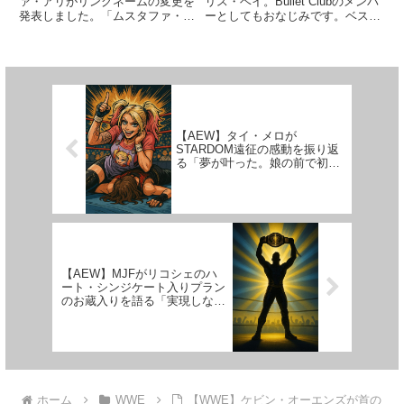
ァ・アリがリングネームの変更を
リス・ベイ。Bullet Clubのメンバ
発表しました。「ムスタファ・ア
ーとしてもおなじみです。ベス
リ」から「アリ」に変わるそうで
ト・オブ・ザ・スーパージュニア
す。ダニエル・ブライアンの推薦
に参戦するかなと思ったのです
で205LiveからSmackDownに移
が、不参加となり残念でした…。
籍し、高い評価を得ている32
2017年デビューの彼は、2019年
歳。プッシュを...
にインパクトへの...
【AEW】タイ・メロが
STARDOM遠征の感動を振り返
る「夢が叶った。娘の前で初め
て試合ができて、それが日本だ
なんて信じられない
【AEW】MJFがリコシェのハ
ート・シンジケート入りプラン
のお蔵入りを語る「実現しなく
てよかったのかもな」
ホーム
WWE
【WWE】ケビン・オーエンズが首の