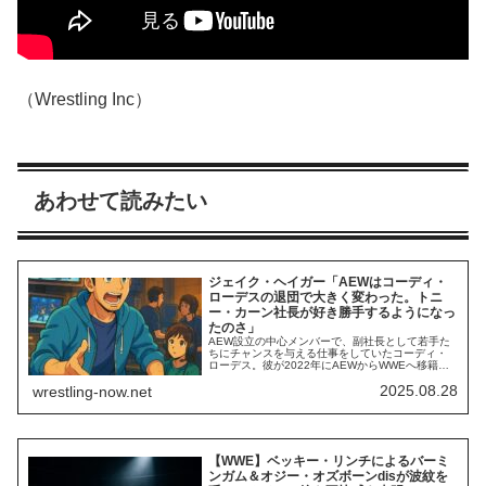
（Wrestling Inc）
あわせて読みたい
ジェイク・ヘイガー「AEWはコーディ・
ローデスの退団で大きく変わった。トニ
ー・カーン社長が好き勝手するようになっ
たのさ」
AEW設立の中心メンバーで、副社長として若手た
ちにチャンスを与える仕事をしていたコーディ・
ローデス。彼が2022年にAEWからWWEへ移籍し
たことは、プロレス界に大きな影響を与えまし
2025.08.28
wrestling-now.net
た。AEW時代晩期のコーディはファンからブーイ
ングを浴び続けていましたが、WWE復帰後はスー
パーベビーフェイスとして大活躍中。役職付きの
立場から一人の選手としての活動に切り替え、...
【WWE】ベッキー・リンチによるバーミ
ンガム＆オジー・オズボーンdisが波紋を