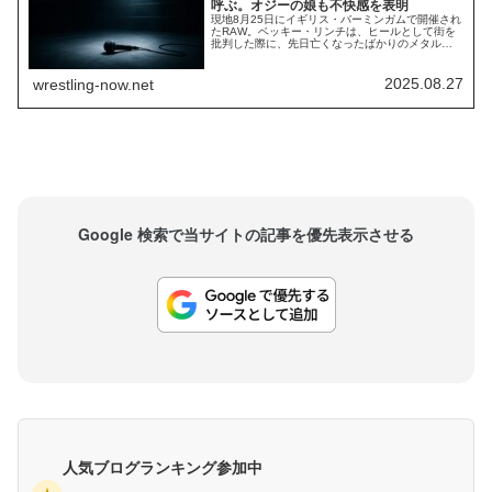
呼ぶ。オジーの娘も不快感を表明
現地8月25日にイギリス・バーミンガムで開催され
たRAW。ベッキー・リンチは、ヒールとして街を
批判した際に、先日亡くなったばかりのメタルの
帝王オジー・オズボーンを引用し、物議を醸して
います。バーミンガム出身のオズボーンはWWEに
とっても重要な存在。彼は何度もWWEの番組へ出
2025.08.27
wrestling-now.net
演し、WWE殿堂入りも果たしています。そんな彼
は、ヒールとしてのベッキーにとってバーミ...
Google 検索で当サイトの記事を優先表示させる
人気ブログランキング参加中