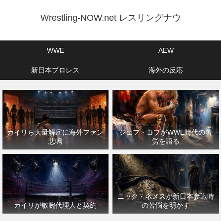
Wrestling-NOW.net レスリングナウ
WWE
AEW
新日本プロレス
海外の反応
カイリら大量解雇に海外ファン
ジェフ・コブがWWE時代の苦
悲鳴
労を語る
ニック・ネメスが新日本参戦時
カイリが敏腕代理人と契約
の苦悩を明かす