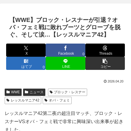
【WWE】ブロック・レスナーが引退？オ
バ・フェミ戦に敗れブーツとグローブを脱
ぐ、そして涙…【レッスルマニア42】
X
Facebook
Threads
0
はてブ
LINE
コピー
0
2026.04.20
WWE
ニュース
ブロック・レスナー
レッスルマニア42
オバ・フェミ
レッスルマニア42第二夜の超注目マッチ、ブロック・レ
スナーVSオバ・フェミ戦で非常に興味深い出来事が起き
ました。