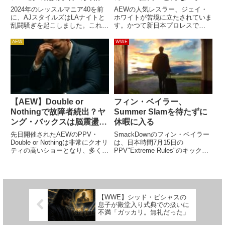
語る「まさかあんなこと
でも、負傷すれば計画を変
2024年のレッスルマニア40を前
AEWの人気レスラー、ジェイ・
に…予定外の出来事だっ
更せざるを得ない」
に、AJスタイルズはLAナイトと
ホワイトが苦境に立たされていま
乱闘騒ぎを起こしました。これは
す。かつて新日本プロレスで
た」
計画にはない出来事だったようで
Bullet Clubのリーダーとして活躍
す。レッスルマニア40での対戦
した彼は、2023年にAEWへ移
AEW
WWE
を前に、AJスタイルズとLAナイ
籍。ジュース・ロビンソンやThe
トはメディアイベントで対峙。そ
Gunnsと共にBang Bang Gang
こでナイトがAJを攻撃...
の...
【AEW】Double or
フィン・ベイラー、
Nothingで故障者続出？ヤ
Summer Slamを待たずに
ング・バックスは脳震盪疑
休暇に入る
い
先日開催されたAEWのPPV・
SmackDownのフィン・ベイラー
Double or Nothingは非常にクオリ
は、日本時間7月15日の
ティの高いショーとなり、多くの
PPV"Extreme Rules"のキックオ
名勝負が生まれました。ファから
フ・ショーで中邑真輔に敗れ、保
の評判も上々で、AEWの歴史上
持していたインターコンチネンタ
最も評価の高いショーの一つにな
ル王座を失ってしまいました。翌
っています。しかし懸念点もあ
日のRAWに出演したベイラー
り、ショーの長...
は、サモア・ジョ...
【WWE】シッド・ビシャスの
息子が殿堂入り式典での扱いに
不満「ガッカリ。無礼だった」