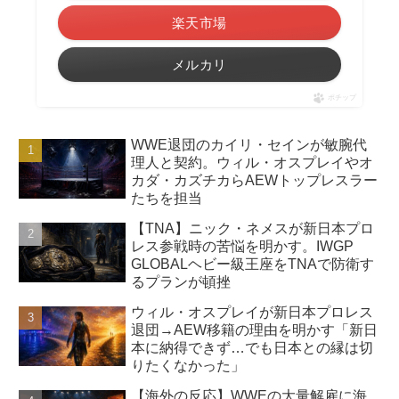
楽天市場
メルカリ
ポチップ
WWE退団のカイリ・セインが敏腕代
理人と契約。ウィル・オスプレイやオ
カダ・カズチカらAEWトップレスラー
たちを担当
【TNA】ニック・ネメスが新日本プロ
レス参戦時の苦悩を明かす。IWGP
GLOBALヘビー級王座をTNAで防衛す
るプランが頓挫
ウィル・オスプレイが新日本プロレス
退団→AEW移籍の理由を明かす「新日
本に納得できず…でも日本との縁は切
りたくなかった」
【海外の反応】WWEの大量解雇に海