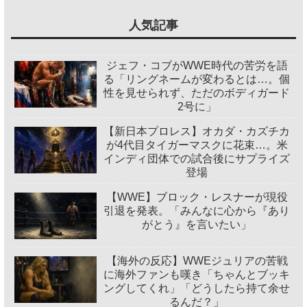
人気記事
ジェフ・コブがWWE時代の苦労を語
る「リングネームが変わるとは…。個
性を見せられず、ただのボディガード
2号に」
【新日本プロレス】オカダ・カズチカ
が4代目タイガーマスクに花束…。米
インディ団体での試合後にサプライズ
登場
【WWE】ブロック・レスナーが現役
引退を発表。「みんなに心から『あり
がとう』を言いたい」
【海外の反応】WWEジュリアの苦戦
に海外ファンも嘆き「ちゃんとブッキ
ングしてくれ」「どうしたら持て余せ
るんだ？」