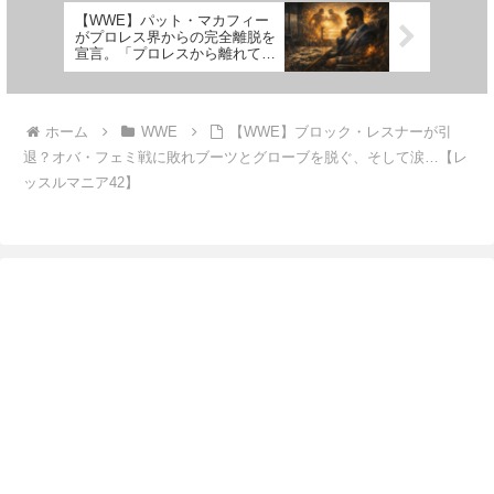
【WWE】パット・マカフィー
がプロレス界からの完全離脱を
宣言。「プロレスから離れて迎
える、2017年以来初めての朝だ
よ」
ホーム
WWE
【WWE】ブロック・レスナーが引
退？オバ・フェミ戦に敗れブーツとグローブを脱ぐ、そして涙…【レ
ッスルマニア42】