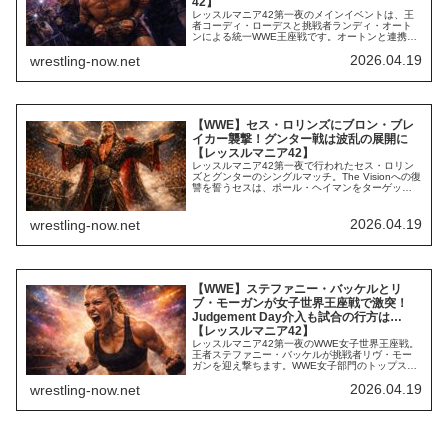
42】
レッスルマニア42第一夜のメインイベントは、王
者コーディ・ローデスと挑戦者ランディ・オート
ンによる統一WWE王座戦です。オートンと連携す
るパット・マカフィーの動向にも大きな注目が集
2026.04.19
wrestling-now.net
まったこの試合。最初に入場したのはマカフィー
でした。Whether you love him or hate him,
people are ALWAYS talking abou...
【WWE】セス・ロリンズにブロン・ブレ
イカー襲撃！グンター戦は波乱の展開に
【レッスルマニア42】
レッスルマニア42第一夜で行われたセス・ロリン
ズとグンターのシングルマッチ。The Visionへの復
讐を誓うセスは、ポール・ヘイマンをターゲット
にする中でグンターからの襲撃を受け、レッスル
マニア42での試合が実現することに。WWEの超大
者同士の要注目マッチです。恐ろしいカラコンで
2026.04.19
wrestling-now.net
登場したセス。試合は、序盤からファンが期待す
る通りの素晴らしい攻防が続きました...
【WWE】ステファニー・バッケルとリ
ブ・モーガンが女子世界王座戦で激突！
Judgement Day介入も試合の行方は…
【レッスルマニア42】
レッスルマニア42第一夜のWWE女子世界王座戦。
王者ステファニー・バッケルが挑戦者リヴ・モー
ガンを迎え撃ちます。WWE女子部門のトップスタ
ー同士の激突。モーガンは特殊エントランスで気
2026.04.19
wrestling-now.net
合を入れてリングインです。LIV MORGAN’S
ENTRANCE WITH TROUBLE!#WrestleMania
pic.twitter.com/Q3RYAyDHC0—...