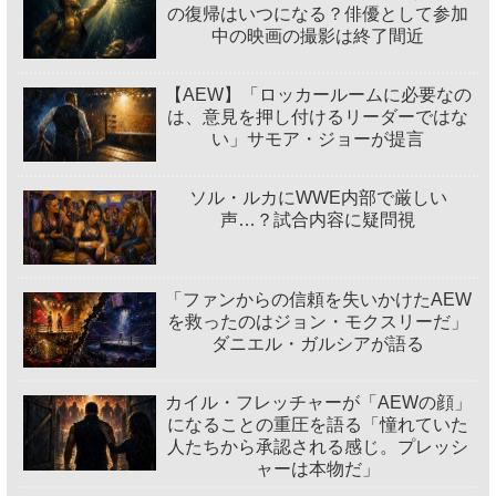
の復帰はいつになる？俳優として参加
中の映画の撮影は終了間近
【AEW】「ロッカールームに必要なの
は、意見を押し付けるリーダーではな
い」サモア・ジョーが提言
ソル・ルカにWWE内部で厳しい
声…？試合内容に疑問視
「ファンからの信頼を失いかけたAEW
を救ったのはジョン・モクスリーだ」
ダニエル・ガルシアが語る
カイル・フレッチャーが「AEWの顔」
になることの重圧を語る「憧れていた
人たちから承認される感じ。プレッシ
ャーは本物だ」