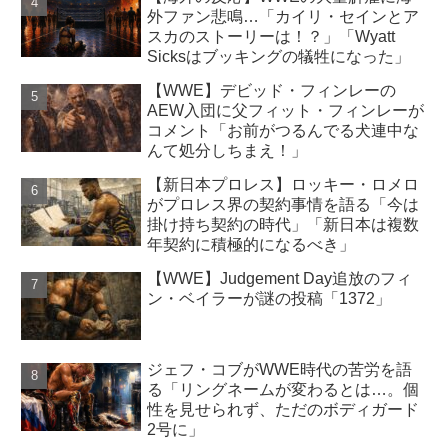
外ファン悲鳴…「カイリ・セインとア
スカのストーリーは！？」「Wyatt
Sicksはブッキングの犠牲になった」
【WWE】デビッド・フィンレーの
AEW入団に父フィット・フィンレーが
コメント「お前がつるんでる犬連中な
んて処分しちまえ！」
【新日本プロレス】ロッキー・ロメロ
がプロレス界の契約事情を語る「今は
掛け持ち契約の時代」「新日本は複数
年契約に積極的になるべき」
【WWE】Judgement Day追放のフィ
ン・ベイラーが謎の投稿「1372」
ジェフ・コブがWWE時代の苦労を語
る「リングネームが変わるとは…。個
性を見せられず、ただのボディガード
2号に」