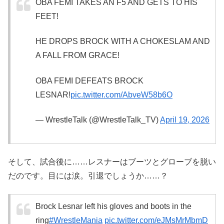
OBA FEMI TAKES AN F5 AND GETS TO HIS
FEET!
HE DROPS BROCK WITH A CHOKESLAM AND
A FALL FROM GRACE!
OBA FEMI DEFEATS BROCK
LESNAR!
pic.twitter.com/AbveW58b6O
— WrestleTalk (@WrestleTalk_TV)
April 19, 2026
そして、試合後に……レスナーはブーツとグローブを脱い
だのです。目には涙。引退でしょうか……？
Brock Lesnar left his gloves and boots in the
ring
#WrestleMania
pic.twitter.com/eJMsMrMbmD