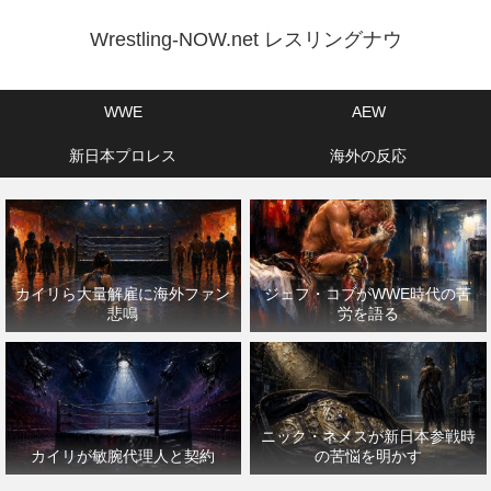
Wrestling-NOW.net レスリングナウ
WWE
AEW
新日本プロレス
海外の反応
カイリら大量解雇に海外ファン
ジェフ・コブがWWE時代の苦
悲鳴
労を語る
ニック・ネメスが新日本参戦時
カイリが敏腕代理人と契約
の苦悩を明かす