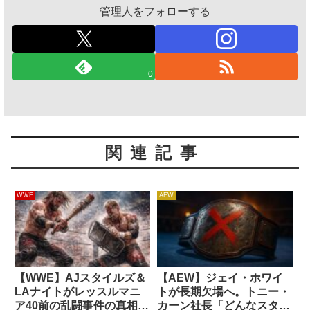
管理人をフォローする
0
関連記事
WWE
AEW
【WWE】AJスタイルズ＆
【AEW】ジェイ・ホワイ
LAナイトがレッスルマニ
トが長期欠場へ。トニー・
ア40前の乱闘事件の真相を
カーン社長「どんなスター