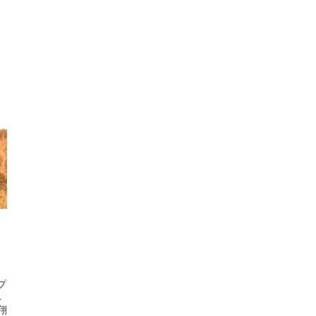
プ
ベ
翔