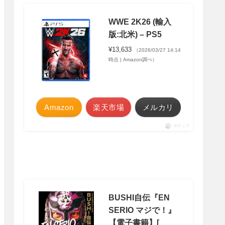
WWE 2K26 (輸入
版:北米) – PS5
¥13,633
（2026/03/27 14:14
時点 | Amazon調べ）
Amazon
楽天市場
メルカリ
ポチップ
BUSHI自伝『EN
SERIO マジで！』
【電子書籍】[