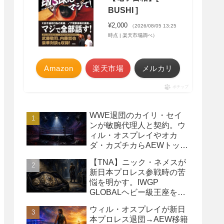
BUSHI ]
¥2,000
（2026/08/05 13:25
時点 | 楽天市場調べ）
Amazon
楽天市場
メルカリ
ポチップ
WWE退団のカイリ・セイ
ンが敏腕代理人と契約。ウ
ィル・オスプレイやオカ
ダ・カズチカらAEWトップ
レスラーたちを担当
【TNA】ニック・ネメスが
新日本プロレス参戦時の苦
悩を明かす。IWGP
GLOBALヘビー級王座を
TNAで防衛するプランが頓
ウィル・オスプレイが新日
挫
本プロレス退団→AEW移籍