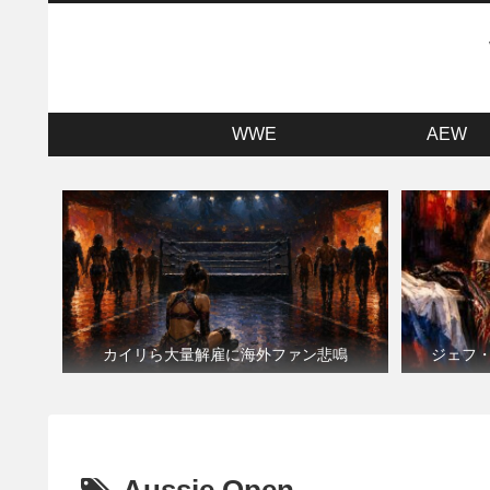
WWE
AEW
カイリら大量解雇に海外ファン悲鳴
ジェフ