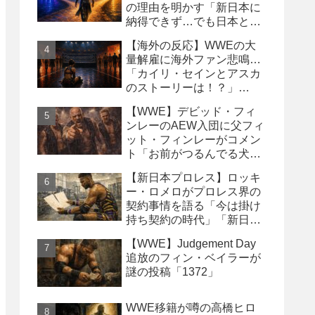
の理由を明かす「新日本に
納得できず…でも日本との
縁は切りたくなかった」
【海外の反応】WWEの大
量解雇に海外ファン悲鳴…
「カイリ・セインとアスカ
のストーリーは！？」
「Wyatt Sicksはブッキング
【WWE】デビッド・フィ
の犠牲になった」
ンレーのAEW入団に父フィ
ット・フィンレーがコメン
ト「お前がつるんでる犬連
中なんて処分しちまえ！」
【新日本プロレス】ロッキ
ー・ロメロがプロレス界の
契約事情を語る「今は掛け
持ち契約の時代」「新日本
は複数年契約に積極的にな
【WWE】Judgement Day
るべき」
追放のフィン・ベイラーが
謎の投稿「1372」
WWE移籍が噂の高橋ヒロ