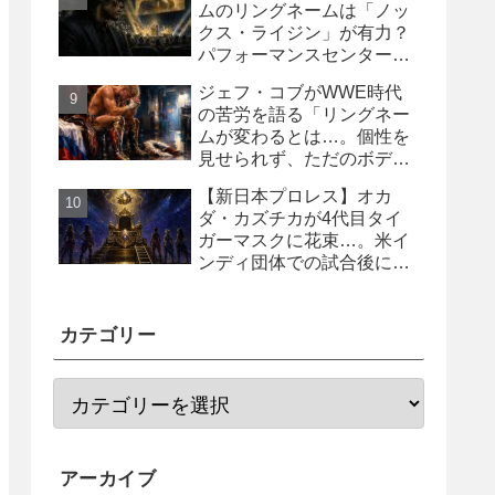
ムのリングネームは「ノッ
クス・ライジン」が有力？
パフォーマンスセンター入
り目前と報じられる
ジェフ・コブがWWE時代
の苦労を語る「リングネー
ムが変わるとは…。個性を
見せられず、ただのボディ
ガード2号に」
【新日本プロレス】オカ
ダ・カズチカが4代目タイ
ガーマスクに花束…。米イ
ンディ団体での試合後にサ
プライズ登場
カテゴリー
アーカイブ