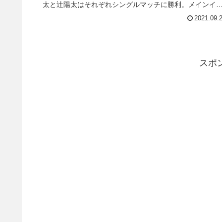
太と辻陽太はそれぞれシングルマッチに勝利。メインイ
ントではウィル・オスプレイがリッキー・ナイト・ジュ
2021.09.
アを相手にブリティッシュ・ヘビー級王座のタイトルマ
チを行い、防衛に成功します...
スポ