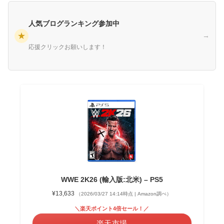
人気ブログランキング参加中
★
→
応援クリックお願いします！
WWE 2K26 (輸入版:北米) – PS5
¥13,633
（2026/03/27 14:14時点 | Amazon調べ）
＼楽天ポイント4倍セール！／
楽天市場