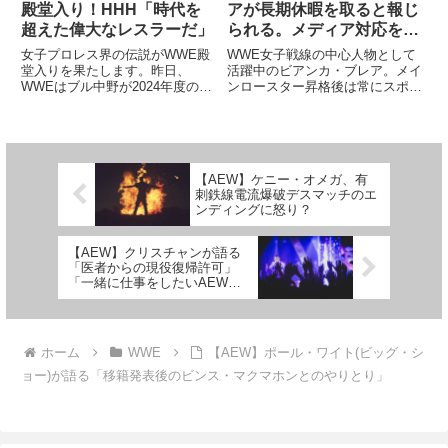
殿堂入り！HHH「時代を
アが長期休暇を取ると報じ
超えた偉大なレスラーだ」
られる。メディア対応を含
め、活動は団体内でも高評
女子プロレス界の伝説がWWE殿
WWE女子戦線の中心人物として
価
堂入りを果たします。昨日、
活躍中のビアンカ・ブレア。メイ
WWEはブル中野が2024年度の
ンロースター昇格後は常にスポッ
WWE殿堂入りすることを発表し
トライトを浴びてきた彼女です
ました。ポール・ヘイマンに続き
が、休息の時間も必要です。
2人目に発表された受賞者となり
Fightfulによれば、彼女は最短1ヶ
ます。日本人女子レスラーとして
月未満、最長3ヶ月の長期休暇を
は初の快挙です。Bull Nak...
取得したとのこと。具体的に...
【AEW】ケニー・オメガ、有
刺鉄線電流爆破デスマッチのエ
ンディングに怒り？
【AEW】クリスチャンが語る
「医者からの現役復帰許可」
「一緒に仕事をしたいAEWレ
スラー」
ホーム
WWE
【AEW】ポール・ワイト(ビッグ・シ
ョー)が語る「移籍発表後のビンス・マクマホンとのやりとり」