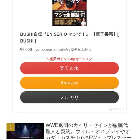
BUSHI自伝『EN SERIO マジで！』 【電子書籍】[
BUSHI ]
¥2,000
（2026/08/05 13:25時点 | 楽天市場調べ）
＼楽天ポイント4倍セール！／
楽天市場
Amazon
メルカリ
ポチップ
WWE退団のカイリ・セインが敏腕代
理人と契約。ウィル・オスプレイやオ
カダ・カズチカらAEWトップレスラー