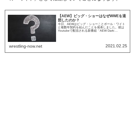
【AEW】ビッグ・ショーはなぜWWEを退
団したのか？
今日、AEWはビッグ・ショーことポール・ワイト
と複数年契約を結んだことを発表しました。彼は
Youtubeで配信される新番組「AEW Dark:
Elevation」のコメンテーターを務めるほか、レス
ラーとしてリングにも上がるようです。ビッグ・
ショーはなぜ長年所属していたWWEを去ったので
しょうか？PWInsiderによれば、両者は新たな契約
2021.02.25
wrestling-now.net
に向けた交渉を行っ...