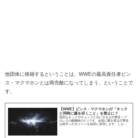
他団体に移籍するということは、WWEの最高責任者ビン
ス・マクマホンとは商売敵になってしまう、ということで
す。
【WWE】ビンス・マクマホンが「キック
と同時に腿を叩くこと」を禁止に？
強烈なキックやチョップと共に大きな打撃音！プ
ロレスの醍醐味の1つです。会場に響き渡る打撃音
は相手へのダメージを如実に表現します。しか
し、今、「キックと同時に腿を叩くこと」はWWE
で禁止されているようです。レスリング・オブザ
ーバーによれば、この技法を禁止するサインが出
ているとのこと。いわく、最高責任者ビンス・マ