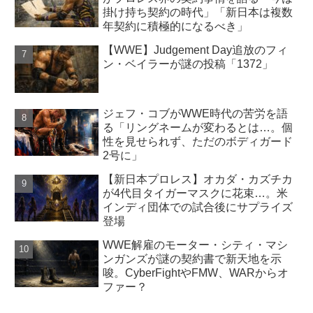
掛け持ち契約の時代」「新日本は複数
年契約に積極的になるべき」
【WWE】Judgement Day追放のフィ
ン・ベイラーが謎の投稿「1372」
ジェフ・コブがWWE時代の苦労を語
る「リングネームが変わるとは…。個
性を見せられず、ただのボディガード
2号に」
【新日本プロレス】オカダ・カズチカ
が4代目タイガーマスクに花束…。米
インディ団体での試合後にサプライズ
登場
WWE解雇のモーター・シティ・マシ
ンガンズが謎の契約書で新天地を示
唆。CyberFightやFMW、WARからオ
ファー？