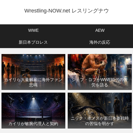
Wrestling-NOW.net レスリングナウ
WWE
AEW
新日本プロレス
海外の反応
カイリら大量解雇に海外ファン
ジェフ・コブがWWE時代の苦
悲鳴
労を語る
ニック・ネメスが新日本参戦時
カイリが敏腕代理人と契約
の苦悩を明かす