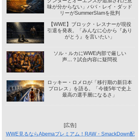
グンターとオーエンズが追加された意
味が分からない」ババ・レイ・ダッド
リーがSummerSlamを批判
【WWE】ブロック・レスナーが現役
引退を発表。「みんなに心から『あり
がとう』を言いたい」
ソル・ルカにWWE内部で厳しい
声…？試合内容に疑問視
ロッキー・ロメロが「移行期の新日本
プロレス」を語る。「今後5年で史上
最高の選手層になるさ」
[広告]
WWE見るならAbemaプレミアム！RAW・SmackDown配