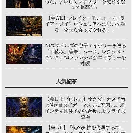
った。テレビでファミリーを煽れるな
んて最高だ」
【WWE】ブレイク・モンロー（マラ
イア・メイ）がジュリアへの思いを語
る「今なら食ってやれる！」
AJスタイルズの息子エイヴリーを巡る
「下積み」論争。ムース、レクシス・
キング、AJフランシスがエイヴリーを
擁護
人気記事
【新日本プロレス】オカダ・カズチカ
が4代目タイガーマスクに花束…。米
インディ団体での試合後にサプライズ
登場
【WWE】「俺の知性を侮辱するな。