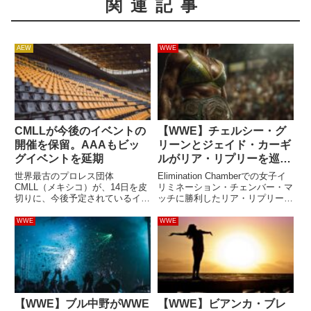
関連記事
AEW
WWE
CMLLが今後のイベントの
【WWE】チェルシー・グ
開催を保留。AAAもビッ
リーンとジェイド・カーギ
グイベントを延期
ルがリア・リプリーを巡り
SNSで舌戦「一言多いんだ
世界最古のプロレス団体
Elimination Chamberでの女子イ
よ！」「ワンワン！」
CMLL（メキシコ）が、14日を皮
リミネーション・チェンバー・マ
切りに、今後予定されているイベ
ッチに勝利したリア・リプリー
ントの開催がすべて保留になって
は、ロッカールームでも「素晴ら
いることを発表したとレスリン
しい人物だ」と高く評価されてい
WWE
WWE
グ・オブザーバーが伝えていま
ます。この勝利により、彼女はレ
す。ルチャ・リブレの殿堂アレ
ッスルマニア42でジェイド・カ
ナ・メヒコでは、3月第3週に3度
ーギルの持つW...
のイベン...
【WWE】ブル中野がWWE
【WWE】ビアンカ・ブレ