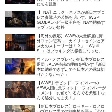
たちを担当
【TNA】ニック・ネメスが新日本プロ
レス参戦時の苦悩を明かす。IWGP
GLOBALヘビー級王座をTNAで防衛す
るプランが頓挫
【海外の反応】WWEの大量解雇に海
外ファン悲鳴…「カイリ・セインとア
スカのストーリーは！？」「Wyatt
Sicksはブッキングの犠牲になった」
ウィル・オスプレイが新日本プロレス
退団→AEW移籍の理由を明かす「新日
本に納得できず…でも日本との縁は切
りたくなかった」
【WWE】デビッド・フィンレーの
AEW入団に父フィット・フィンレーが
コメント「お前がつるんでる犬連中な
んて処分しちまえ！」
【新日本プロレス】ロッキー・ロメロ
がプロレス界の契約事情を語る「今は