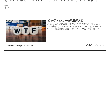
す。
ビッグ・ショーがAEW入団！！！
あまりにも急な話ですが、本当みたいです……。
つい先ほど、AEWはビッグ・ショーことポール・
ワイトの入団を発表しました。WWEで活躍したレ
ジェンドがまたしてもAEW移籍です。Welcome to
@AEW, @PaulWight! Watch #AEWDynamite
tonight for more info on Paul’s arrival here, ...
2021.02.25
wrestling-now.net