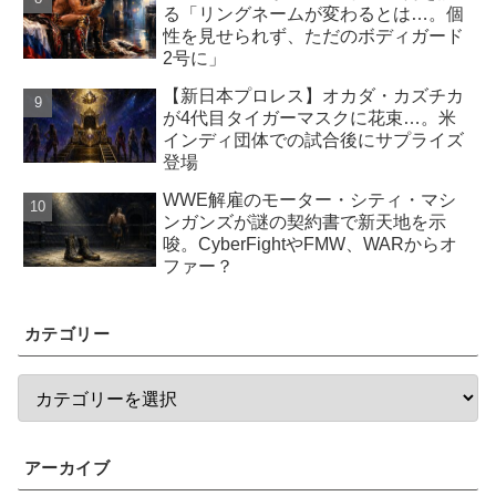
る「リングネームが変わるとは…。個
性を見せられず、ただのボディガード
2号に」
【新日本プロレス】オカダ・カズチカ
が4代目タイガーマスクに花束…。米
インディ団体での試合後にサプライズ
登場
WWE解雇のモーター・シティ・マシ
ンガンズが謎の契約書で新天地を示
唆。CyberFightやFMW、WARからオ
ファー？
カテゴリー
アーカイブ