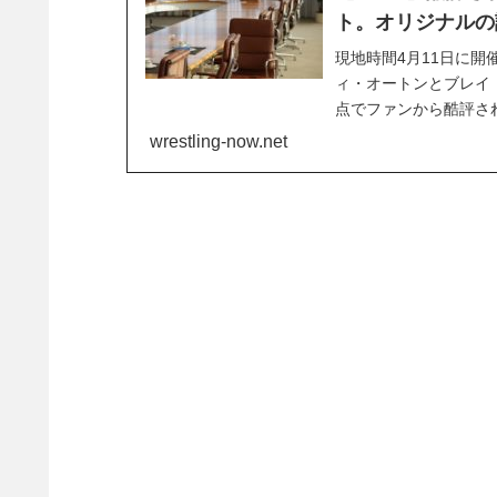
ト。オリジナルの
現地時間4月11日に開
ィ・オートンとブレイ
点でファンから酷評さ
って感じ。Fightf
wrestling-now.net
うです。元々の計画では