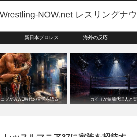
Wrestling-NOW.net レスリングナ
新日本プロレス
海外の反応
・コブがWWE時代の苦労を語る
カイリが敏腕代理人と