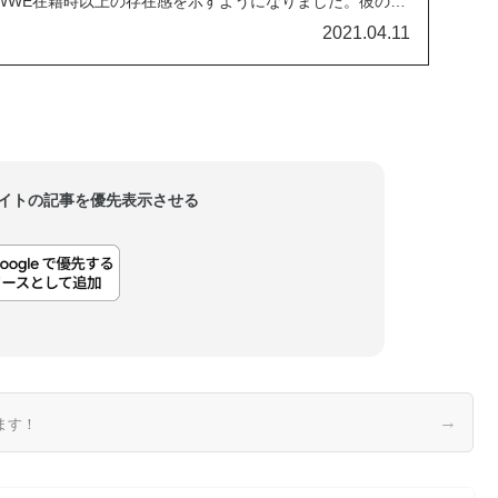
WWE在籍時以上の存在感を示すようになりました。彼の退
内外で様々な意見が飛び交いました。WWEのチーフ・ブラ
2021.04.11
るステファニー・マクマホンは、あの出来...
当サイトの記事を優先表示させる
→
ます！