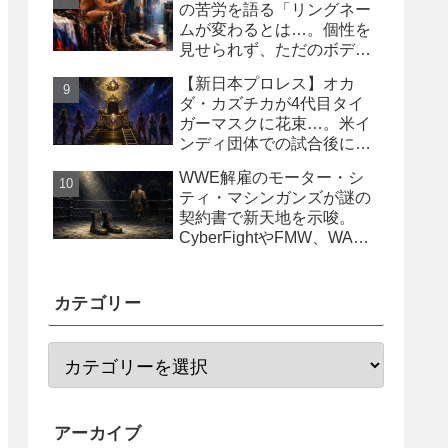
の苦労を語る「リングネー
ムが変わるとは…。個性を
見せられず、ただのボディ
ガード2号に」
【新日本プロレス】オカ
ダ・カズチカが4代目タイ
ガーマスクに花束…。米イ
ンディ団体での試合後にサ
プライズ登場
WWE解雇のモーター・シ
ティ・マシンガンズが謎の
契約書で新天地を示唆。
CyberFightやFMW、WAR
からオファー？
カテゴリー
アーカイブ