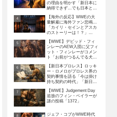
の理由を明かす「新日本に
納得できず…でも日本との
縁は切りたくなかった」
【海外の反応】WWEの大
量解雇に海外ファン悲鳴…
「カイリ・セインとアスカ
のストーリーは！？」
「Wyatt Sicksはブッキング
【WWE】デビッド・フィ
の犠牲になった」
ンレーのAEW入団に父フィ
ット・フィンレーがコメン
ト「お前がつるんでる犬連
中なんて処分しちまえ！」
【新日本プロレス】ロッキ
ー・ロメロがプロレス界の
契約事情を語る「今は掛け
持ち契約の時代」「新日本
は複数年契約に積極的にな
【WWE】Judgement Day
るべき」
追放のフィン・ベイラーが
謎の投稿「1372」
ジェフ・コブがWWE時代