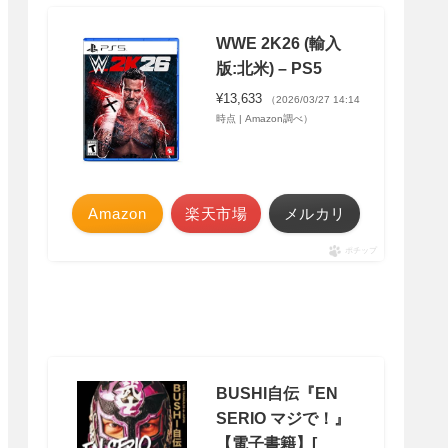
WWE 2K26 (輸入
版:北米) – PS5
¥13,633
（2026/03/27 14:14
時点 | Amazon調べ）
Amazon
楽天市場
メルカリ
ポチップ
BUSHI自伝『EN
SERIO マジで！』
【電子書籍】[