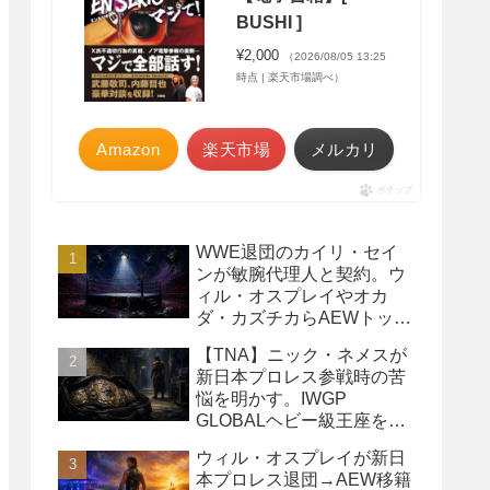
BUSHI ]
¥2,000
（2026/08/05 13:25
時点 | 楽天市場調べ）
Amazon
楽天市場
メルカリ
ポチップ
WWE退団のカイリ・セイ
ンが敏腕代理人と契約。ウ
ィル・オスプレイやオカ
ダ・カズチカらAEWトップ
レスラーたちを担当
【TNA】ニック・ネメスが
新日本プロレス参戦時の苦
悩を明かす。IWGP
GLOBALヘビー級王座を
TNAで防衛するプランが頓
ウィル・オスプレイが新日
挫
本プロレス退団→AEW移籍