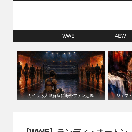
WWE
AEW
カイリら大量解雇に海外ファン悲鳴
ジェフ