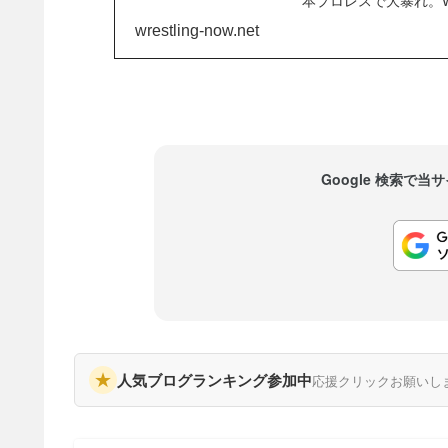
本プロレスで大暴れ。
団についてはWWEの
wrestling-now.net
ンド・オフィサーを務め
Google 検索で
★
人気ブログランキング参加中
応援クリックお願いし