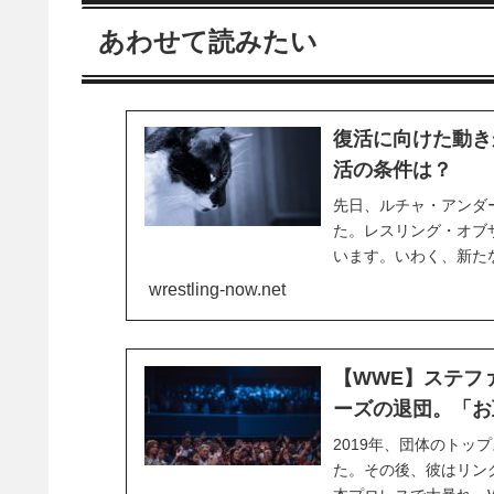
あわせて読みたい
復活に向けた動き
活の条件は？
先日、ルチャ・アンダ
た。レスリング・オブ
います。いわく、新た
く、放送に携わったメ
wrestling-now.net
考えているそうです。
れ...
【WWE】ステフ
ーズの退団。「お
2019年、団体のトッ
た。その後、彼はリン