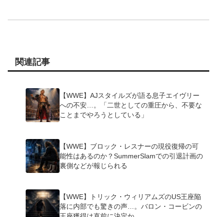
関連記事
【WWE】AJスタイルズが語る息子エイヴリー
への不安…。「二世としての重圧から、不要な
ことまでやろうとしている」
【WWE】ブロック・レスナーの現役復帰の可
能性はあるのか？SummerSlamでの引退計画の
裏側などが報じられる
【WWE】トリック・ウィリアムズのUS王座陥
落に内部でも驚きの声…。バロン・コービンの
王座獲得は直前に決定か