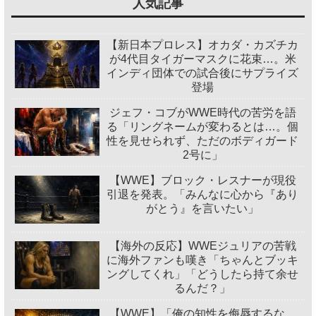
人気記事
【新日本プロレス】オカダ・カズチカ
が4代目タイガーマスクに花束…。米
インディ団体での試合後にサプライズ
登場
ジェフ・コブがWWE時代の苦労を語
る「リングネームが変わるとは…。個
性を見せられず、ただのボディガード
2号に」
【WWE】ブロック・レスナーが現役
引退を発表。「みんなに心から『あり
がとう』を言いたい」
【海外の反応】WWEジュリアの苦戦
に海外ファンも嘆き「ちゃんとブッキ
ングしてくれ」「どうしたら持て余せ
るんだ？」
【WWE】「俺の知性を侮辱するな。