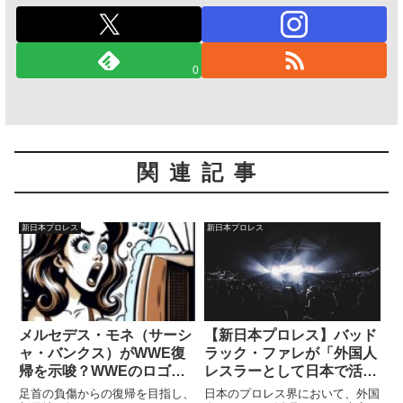
0
関連記事
新日本プロレス
新日本プロレス
メルセデス・モネ（サーシ
【新日本プロレス】バッド
ャ・バンクス）がWWE復
ラック・ファレが「外国人
帰を示唆？WWEのロゴ入
レスラーとして日本で活動
りグッズを拡散
することの苦労」を語る。
足首の負傷からの復帰を目指し、
日本のプロレス界において、外国