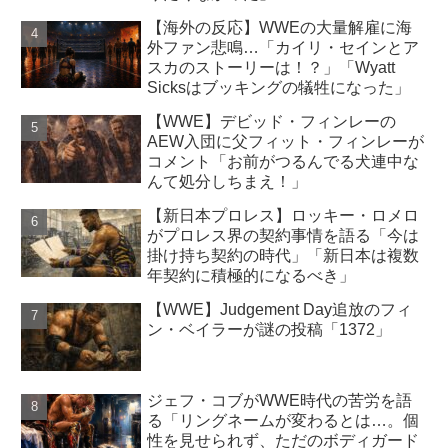
【海外の反応】WWEの大量解雇に海
外ファン悲鳴…「カイリ・セインとア
スカのストーリーは！？」「Wyatt
Sicksはブッキングの犠牲になった」
【WWE】デビッド・フィンレーの
AEW入団に父フィット・フィンレーが
コメント「お前がつるんでる犬連中な
んて処分しちまえ！」
【新日本プロレス】ロッキー・ロメロ
がプロレス界の契約事情を語る「今は
掛け持ち契約の時代」「新日本は複数
年契約に積極的になるべき」
【WWE】Judgement Day追放のフィ
ン・ベイラーが謎の投稿「1372」
ジェフ・コブがWWE時代の苦労を語
る「リングネームが変わるとは…。個
性を見せられず、ただのボディガード