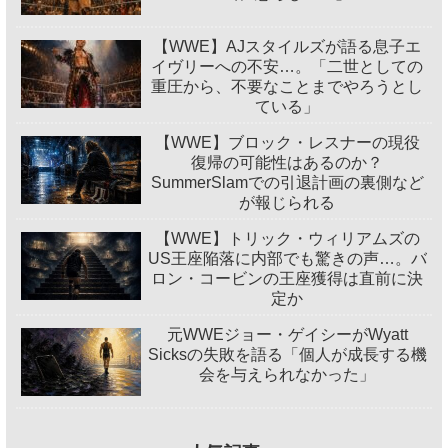
【WWE】AJスタイルズが語る息子エ
イヴリーへの不安…。「二世としての
重圧から、不要なことまでやろうとし
ている」
【WWE】ブロック・レスナーの現役
復帰の可能性はあるのか？
SummerSlamでの引退計画の裏側など
が報じられる
【WWE】トリック・ウィリアムズの
US王座陥落に内部でも驚きの声…。バ
ロン・コービンの王座獲得は直前に決
定か
元WWEジョー・ゲイシーがWyatt
Sicksの失敗を語る「個人が成長する機
会を与えられなかった」