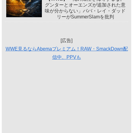
グンターとオーエンズが追加された意
味が分からない」ババ・レイ・ダッド
リーがSummerSlamを批判
[広告]
WWE見るならAbemaプレミアム！RAW・SmackDown配
信中、PPVも