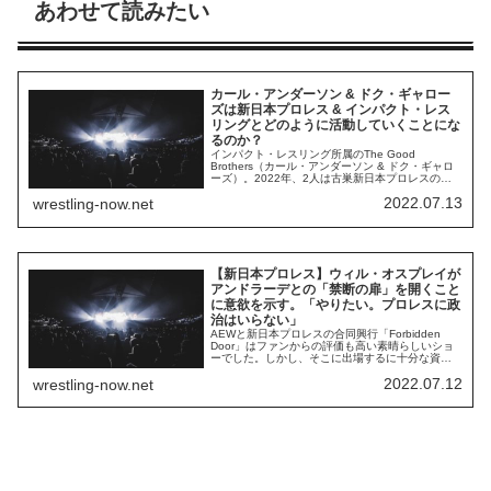
あわせて読みたい
カール・アンダーソン & ドク・ギャロー
ズは新日本プロレス & インパクト・レス
リングとどのように活動していくことにな
るのか？
インパクト・レスリング所属のThe Good
Brothers（カール・アンダーソン & ドク・ギャロ
ーズ）。2022年、2人は古巣新日本プロレスの
Bullet Clubに本格的に復帰し、久々の新日本凱旋
2022.07.13
wrestling-now.net
を果たしました。2010年代中盤までの新日本でし
っかりと結果を残し、初代リーダープリンス・デ
ヴィットと2代目リーダーAJスタイルズとの間に特
別な絆がある2人...
【新日本プロレス】ウィル・オスプレイが
アンドラーデとの「禁断の扉」を開くこと
に意欲を示す。「やりたい。プロレスに政
治はいらない」
AEWと新日本プロレスの合同興行「Forbidden
Door」はファンからの評価も高い素晴らしいショ
ーでした。しかし、そこに出場するに十分な資格
を持っているはずの男は、複雑な理由でリングに
2022.07.12
wrestling-now.net
上がることを許されなかったのです。AEW所属
で、母国メキシコではAAAにも参戦しているアン
ドラーデ。彼はForbidden Doorでウィル・オスプ
レイと対戦する計画があ...