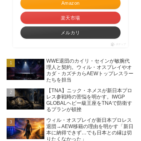
Amazon
楽天市場
メルカリ
ポチップ
WWE退団のカイリ・セインが敏腕代
理人と契約。ウィル・オスプレイやオ
カダ・カズチカらAEWトップレスラー
たちを担当
【TNA】ニック・ネメスが新日本プロ
レス参戦時の苦悩を明かす。IWGP
GLOBALヘビー級王座をTNAで防衛す
るプランが頓挫
ウィル・オスプレイが新日本プロレス
退団→AEW移籍の理由を明かす「新日
本に納得できず…でも日本との縁は切
りたくなかった」