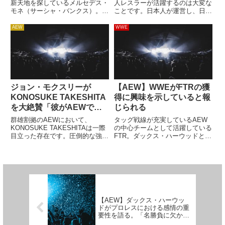
「出身地や肌の色の違い
新天地を探しているメルセデス・
人レスラーが活躍するのは大変な
モネ（サーシャ・バンクス）。
ことです。日本人が運営し、日本
で…」
2023年は新日本プロレスの女性
人が団体の顔として活躍している
戦線におけるスターレスラーとし
環境で、外国人レスラーが団体の
AEW
WWE
て活躍した彼女ですが、負傷によ
頂点に立つのは並大抵のことでは
る長期欠場により、試合数はわず
ありません。言葉や文化の違いは
か5試合に留まりました。彼女
大きな壁として立ちはだかり、
が...
そ...
ジョン・モクスリーが
【AEW】WWEがFTRの獲
KONOSUKE TAKESHITA
得に興味を示していると報
を大絶賛「彼がAEWで最
じられる
高の選手かもしれない」
群雄割拠のAEWにおいて、
タッグ戦線が充実しているAEW
KONOSUKE TAKESHITAは一際
の中心チームとして活躍している
目立った存在です。圧倒的な強さ
FTR。ダックス・ハーウッドとキ
やスター性を発揮してAEWでも
ャッシュ・ウィーラーは、WWE
「強者」としての地位を確立。新
時代に抱えていたような不満をま
日本プロレスでもG1 CLIMAXで
ったく感じない環境でのびのびと
優勝するなど、勢いを維持し続け
活動し、ROH世界タッグ王座、
ています。そんな...
AAA世界タッグ王座を腰に巻...
【AEW】ダックス・ハーウッ
ドがプロレスにおける感情の重
要性を語る。「名勝負に欠かせ
ない」