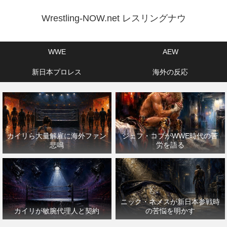
Wrestling-NOW.net レスリングナウ
WWE
AEW
新日本プロレス
海外の反応
カイリら大量解雇に海外ファン
ジェフ・コブがWWE時代の苦
悲鳴
労を語る
ニック・ネメスが新日本参戦時
カイリが敏腕代理人と契約
の苦悩を明かす