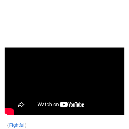
（
Fightful
）