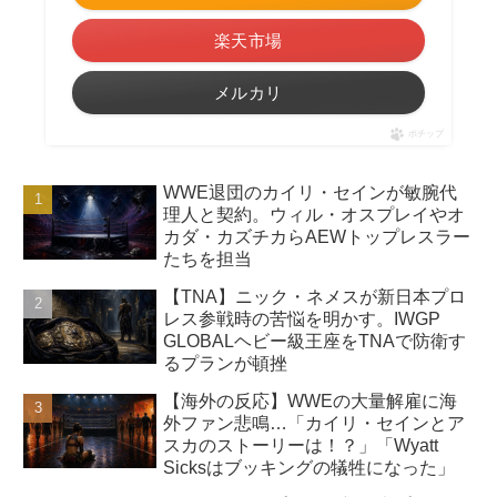
楽天市場
メルカリ
ポチップ
WWE退団のカイリ・セインが敏腕代
理人と契約。ウィル・オスプレイやオ
カダ・カズチカらAEWトップレスラー
たちを担当
【TNA】ニック・ネメスが新日本プロ
レス参戦時の苦悩を明かす。IWGP
GLOBALヘビー級王座をTNAで防衛す
るプランが頓挫
【海外の反応】WWEの大量解雇に海
外ファン悲鳴…「カイリ・セインとア
スカのストーリーは！？」「Wyatt
Sicksはブッキングの犠牲になった」