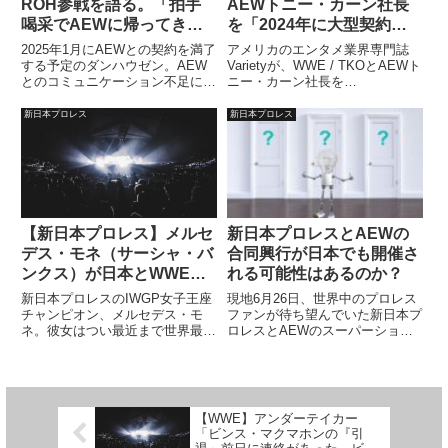
ROH参戦を語る。「拍手
AEWトニー・カーン社長
喝采でAEWに帰ってきた
を「2024年に大型契約を
ぞ」
成立させた人物」リストに
2025年1月にAEWとの契約を満了
アメリカのエンタメ業界専門誌
選出。AEWの市場価値は
する予定のダンハウゼン。AEW
Varietyが、WWE / TKOとAEWト
とのコミュニケーション不足によ
ニー・カーン社長を
業界3位
りAEW＆ROHへの参戦が滞って
「Dealmakers 2024」のリストに
いる…と報じられた中で、彼は
選出しました。2024年に大型契
新日本プロレス
新日本プロレス
ROH・Final Battleで久々にROH
約を成立させた組織や人物を紹介
へ登場。今後の活動に野心を燃や
するこのリストは、「クライアン
していま...
トのために尽...
【新日本プロレス】メルセ
新日本プロレスとAEWの
デス・モネ（サーシャ・バ
合同興行が日本でも開催さ
ンクス）が日本とWWEで
れる可能性はあるのか？
試合をすることの違いを語
新日本プロレスのIWGP女子王座
現地6月26日、世界中のプロレス
る。「ぜんぜん違うけど、
チャンピオン、メルセデス・モ
ファンが待ち望んでいた新日本プ
ネ。彼女はつい最近まで世界最大
ロレスとAEWのスーパーショー
言葉はいらない」
のプロレス団体WWEの女性戦線
「Forbidden Door」が開催されま
で中心人物として活躍していたス
す。対戦カードはまだ決まってい
ーパースターで、プロレスラーと
ませんが、先日のRampageでは
してだけではなく女優として
「プレビュー」としてアダム・コ
Disney+の人気ドラマ「マンダ...
ールと石井...
【WWE】アンダーテイカー
「ビンス・マクマホンの『引