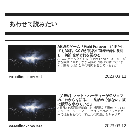
あわせて読みたい
AEWのゲーム「Fight Forever」にまたし
ても試練。GCWが同名の商標登録に反対
し、特許省がそれを認める
AEWのゲームタイトル「Fight Forver」は、さまざ
まな困難に直面しながら販売に向けて動いていま
す。開発にはかなりの時間を要していますが、発
売日はいまだに確定しておらず、現在は年齢レー
ティングに対応するためにゲームの内容を一部修
正する作業にあたっています。さらに発売日が遅
2023.03.12
wrestling-now.net
れてしまうかもしれません。報道によれば、2021
年に「Fight Forever...
【AEW】マット・ハーディーが弟ジェフ
のこれからを語る。「見納めではない。彼
は贖罪を求めている」
3度目の飲酒運転逮捕により活動を長期停止してい
るジェフ・ハーディー。プロレス界のビッグスタ
ーではあるものの、私生活の問題からキャリアは
思い通りにはなっていません。活動停止からしば
らく経ちましたが、AEWへの復帰条件である「ア
ルコールの問題を解決し、禁酒を維持すること」
2023.03.12
wrestling-now.net
を達成するため、彼はリハビリに励んでいます。
兄マットは、自身のPodcast番組の中で、弟の...