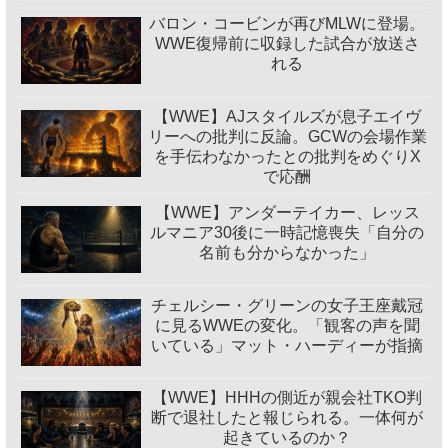
バロン・コービンが再びMLWに登場。
WWE復帰前に収録した試合が放送さ
れる
【WWE】AJスタイルズが息子エイヴ
リーへの批判に反論。GCWの会場作業
を手伝わなかったとの批判をめぐりX
で応酬
【WWE】アンダーテイカー、レッス
ルマニア30後に一時記憶喪失「自分の
名前も分からなかった」
チェルシー・グリーンの女子王座戴冠
に見るWWEの変化。「観客の声を聞
いている」マット・ハーディーが指摘
【WWE】HHHの側近が親会社TKO判
断で退社したと報じられる。一体何が
起きているのか？