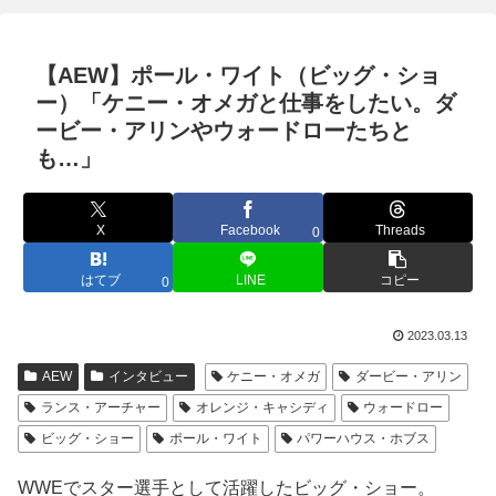
【AEW】ポール・ワイト（ビッグ・ショ
ー）「ケニー・オメガと仕事をしたい。ダ
ービー・アリンやウォードローたちと
も…」
X
Facebook
Threads
0
はてブ
LINE
コピー
0
2023.03.13
AEW
インタビュー
ケニー・オメガ
ダービー・アリン
ランス・アーチャー
オレンジ・キャシディ
ウォードロー
ビッグ・ショー
ポール・ワイト
パワーハウス・ホブス
WWEでスター選手として活躍したビッグ・ショー。