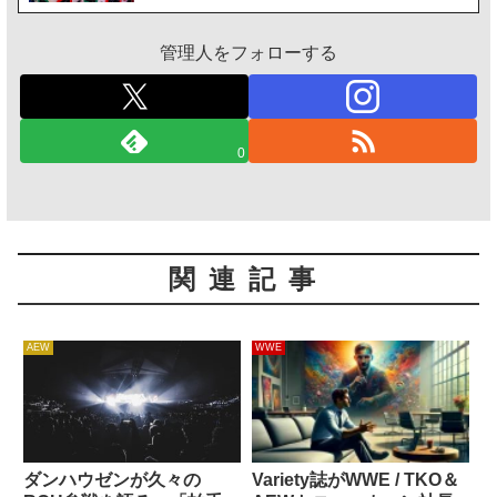
管理人をフォローする
0
関連記事
AEW
WWE
ダンハウゼンが久々の
Variety誌がWWE / TKO＆