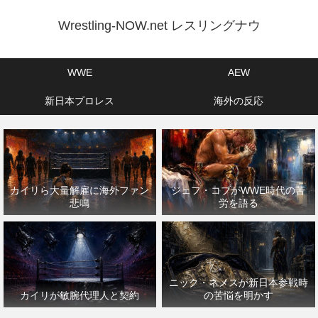
Wrestling-NOW.net レスリングナウ
WWE
AEW
新日本プロレス
海外の反応
カイリら大量解雇に海外ファン
ジェフ・コブがWWE時代の苦
悲鳴
労を語る
ニック・ネメスが新日本参戦時
カイリが敏腕代理人と契約
の苦悩を明かす