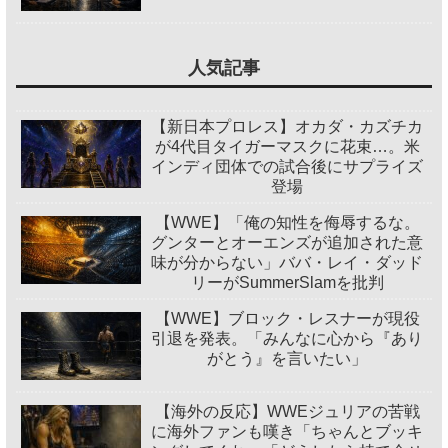
人気記事
【新日本プロレス】オカダ・カズチカ
が4代目タイガーマスクに花束…。米
インディ団体での試合後にサプライズ
登場
【WWE】「俺の知性を侮辱するな。
グンターとオーエンズが追加された意
味が分からない」ババ・レイ・ダッド
リーがSummerSlamを批判
【WWE】ブロック・レスナーが現役
引退を発表。「みんなに心から『あり
がとう』を言いたい」
【海外の反応】WWEジュリアの苦戦
に海外ファンも嘆き「ちゃんとブッキ