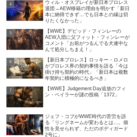
ウィル・オスプレイが新日本プロレス
退団→AEW移籍の理由を明かす「新日
本に納得できず…でも日本との縁は切
りたくなかった」
【WWE】デビッド・フィンレーの
AEW入団に父フィット・フィンレーが
コメント「お前がつるんでる犬連中な
んて処分しちまえ！」
【新日本プロレス】ロッキー・ロメロ
がプロレス界の契約事情を語る「今は
掛け持ち契約の時代」「新日本は複数
年契約に積極的になるべき」
【WWE】Judgement Day追放のフィ
ン・ベイラーが謎の投稿「1372」
ジェフ・コブがWWE時代の苦労を語
る「リングネームが変わるとは…。個
性を見せられず、ただのボディガード
2号に」