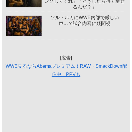
ングしてくれ」「どうしたら持て余せ
るんだ？」
ソル・ルカにWWE内部で厳しい
声…？試合内容に疑問視
[広告]
WWE見るならAbemaプレミアム！RAW・SmackDown配
信中、PPVも