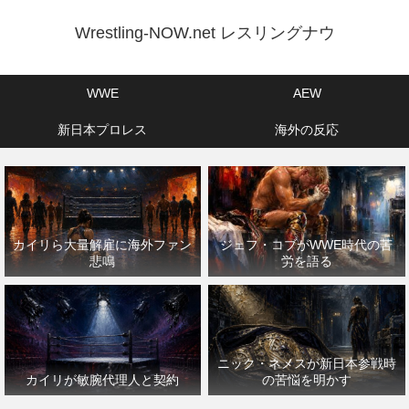
Wrestling-NOW.net レスリングナウ
WWE
AEW
新日本プロレス
海外の反応
カイリら大量解雇に海外ファン
ジェフ・コブがWWE時代の苦
悲鳴
労を語る
ニック・ネメスが新日本参戦時
カイリが敏腕代理人と契約
の苦悩を明かす