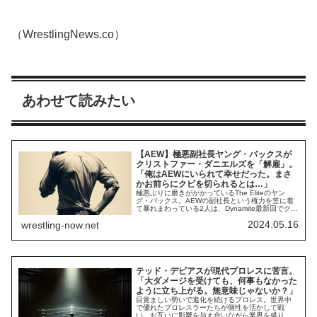
（WrestlingNews.co）
あわせて読みたい
【AEW】極悪副社長ヤング・バックスが
クリストファー・ダニエルズを「解雇」。
「俺はAEWにいられて幸せだった。まさ
かお前らにクビを切られるとは…」
極悪ぶりに磨きがかかっているThe Eliteのヤン
グ・バックス。AEWの副社長という権力を笠に着
て暴れまわっている2人は、Dynamite最新回でクリ
ストファー・ダニエルズ＆マット・サイダル組と
2024.05.16
wrestling-now.net
対戦。見事に試合に勝利した後、なんとダニエル
ズにクビを宣告しました。タレント・リレーショ
ン部門のリーダーとして、トニー・カーン社長率
いるクリエイティブ・チームの一員...
テッド・デビアスが現代プロレスに苦言。
「大ダメージを受けても、何事もなかった
ように立ち上がる。無意味じゃないか？」
目覚ましい勢いで進化を続けるプロレス。世界中
で優れたプロレスラーたちが個性を活かして戦
い、お互いに影響を与え合いながら業界を盛り上