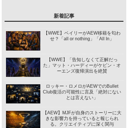
新着記事
【WWE】ベイリーがAEW移籍を匂わ
せ？「all or nothing」「All In」
【WWE】「告知しなくて正解だっ
た」マット・ハーディーがケビン・オ
ーエンズ復帰演出を絶賛
ロッキー・ロメロがAEWでのBullet
Club復活の可能性に言及「絶対にない
とは言えない」
【AEW】MJFが自身のストーリーに大
きな影響力を持っていると報じられ
る。クリエイティブに深く関与