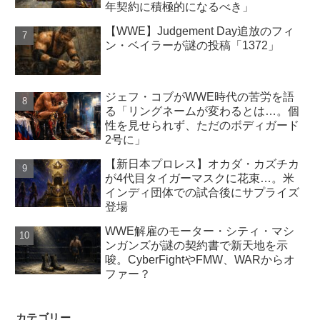
年契約に積極的になるべき」
【WWE】Judgement Day追放のフィ
ン・ベイラーが謎の投稿「1372」
ジェフ・コブがWWE時代の苦労を語
る「リングネームが変わるとは…。個
性を見せられず、ただのボディガード
2号に」
【新日本プロレス】オカダ・カズチカ
が4代目タイガーマスクに花束…。米
インディ団体での試合後にサプライズ
登場
WWE解雇のモーター・シティ・マシ
ンガンズが謎の契約書で新天地を示
唆。CyberFightやFMW、WARからオ
ファー？
カテゴリー