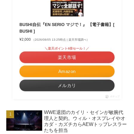
BUSHI自伝『EN SERIO マジで！』 【電子書籍】[
BUSHI ]
¥2,000
（2026/08/05 13:25時点 | 楽天市場調べ）
＼楽天ポイント4倍セール！／
楽天市場
Amazon
メルカリ
ポチップ
WWE退団のカイリ・セインが敏腕代
理人と契約。ウィル・オスプレイやオ
カダ・カズチカらAEWトップレスラー
たちを担当