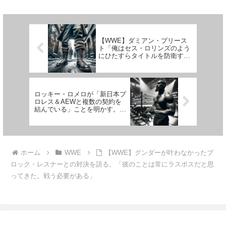
ーディー）を巻き込んだあらゆる
って、四十代に突入してから試練
ストーリーが実現する可能性が浮
が続いています。ファンにとって
上しています。ファンも関係者
も彼にとっても、このような状況
も、コープランドがクリスチャン
は望んでいたものではありませ
と...
ん...
【WWE】ダミアン・プリース
ト「俺はセス・ロリンズのよう
にひたすらタイトルを防衛する
働き者になりたい」
ロッキー・ロメロが「新日本プ
ロレス＆AEWと複数の契約を
結んでいる」ことを明かす。
「レスラーとして、スタッフと
して…」
ホーム
WWE
【WWE】グンダーが叶わなかったブ
ロック・レスナーとの対決を語る。「彼のことは常にラスボスだと思
ってきた。戦う必要がある」