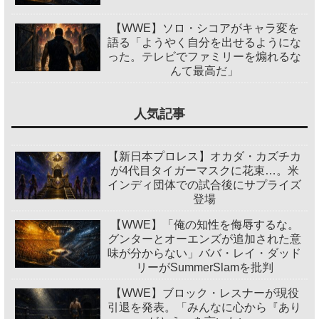
【WWE】ソロ・シコアがキャラ変を
語る「ようやく自分を出せるようにな
った。テレビでファミリーを煽れるな
んて最高だ」
人気記事
【新日本プロレス】オカダ・カズチカ
が4代目タイガーマスクに花束…。米
インディ団体での試合後にサプライズ
登場
【WWE】「俺の知性を侮辱するな。
グンターとオーエンズが追加された意
味が分からない」ババ・レイ・ダッド
リーがSummerSlamを批判
【WWE】ブロック・レスナーが現役
引退を発表。「みんなに心から『あり