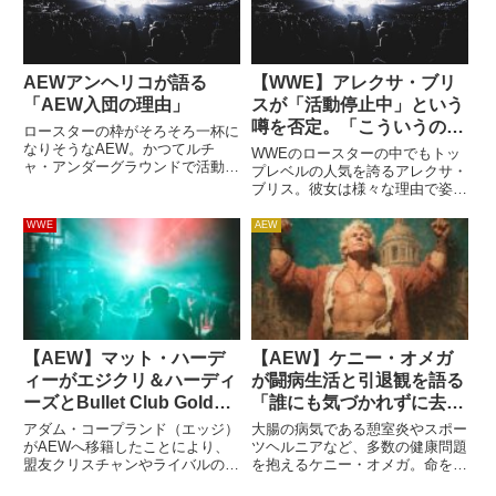
AEWアンヘリコが語る
【WWE】アレクサ・ブリ
「AEW入団の理由」
スが「活動停止中」という
噂を否定。「こういうのは
ロースターの枠がそろそろ一杯に
見飽きたよ」
なりそうなAEW。かつてルチ
WWEのロースターの中でもトッ
ャ・アンダーグラウンドで活動し
プレベルの人気を誇るアレクサ・
ていたアンヘリコは、5月25日の
ブリス。彼女は様々な理由で姿を
旗揚げ興行"Double or Nothing"開
消す期間が多く、コンスタントに
催2週間前に滑り込みでAEWと契
活動を続ける事はなかなかできて
WWE
AEW
約を結びました。彼はなぜ新興団
いません。2023年2月には「彼女
体に入団...
は休暇に入り、活動再開時期は未
定だ」と報じられました。レ...
【AEW】マット・ハーデ
【AEW】ケニー・オメガ
ィーがエジクリ＆ハーディ
が闘病生活と引退観を語る
ーズとBullet Club Goldの
「誰にも気づかれずに去る
抗争を希望。「The Brood
のが理想」
アダム・コープランド（エッジ）
大腸の病気である憩室炎やスポー
のみんなで」
がAEWへ移籍したことにより、
ツヘルニアなど、多数の健康問題
盟友クリスチャンやライバルのハ
を抱えるケニー・オメガ。命を削
ーディーズ（マット＆ジェフ・ハ
るような戦いを続けてきた彼にと