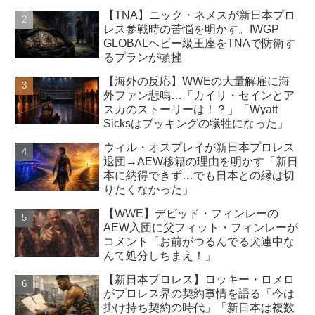
【TNA】ニック・ネメスが新日本プロ
レス参戦時の苦悩を明かす。IWGP
GLOBALヘビー級王座をTNAで防衛す
るプランが頓挫
【海外の反応】WWEの大量解雇に海
外ファン悲鳴…「カイリ・セインとア
スカのストーリーは！？」「Wyatt
Sicksはブッキングの犠牲になった」
ウィル・オスプレイが新日本プロレス
退団→AEW移籍の理由を明かす「新日
本に納得できず…でも日本との縁は切
りたくなかった」
【WWE】デビッド・フィンレーの
AEW入団に父フィット・フィンレーが
コメント「お前がつるんでる犬連中な
んて処分しちまえ！」
【新日本プロレス】ロッキー・ロメロ
がプロレス界の契約事情を語る「今は
掛け持ち契約の時代」「新日本は複数