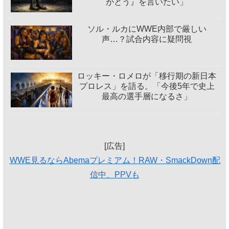
がとう』を言いたい」
ソル・ルカにWWE内部で厳しい
声…？試合内容に疑問視
ロッキー・ロメロが「移行期の新日本
プロレス」を語る。「今後5年で史上
最高の選手層になるさ」
[広告]
WWE見るならAbemaプレミアム！RAW・SmackDown配
信中、PPVも