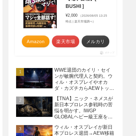
BUSHI ]
¥2,000
（2026/08/05 13:25
時点 | 楽天市場調べ）
Amazon
楽天市場
メルカリ
ポチップ
WWE退団のカイリ・セイ
ンが敏腕代理人と契約。ウ
ィル・オスプレイやオカ
ダ・カズチカらAEWトップ
レスラーたちを担当
【TNA】ニック・ネメスが
新日本プロレス参戦時の苦
悩を明かす。IWGP
GLOBALヘビー級王座を
TNAで防衛するプランが頓
ウィル・オスプレイが新日
挫
本プロレス退団→AEW移籍