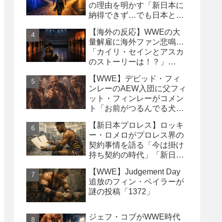
の理由を明かす「新日本に
納得できず…でも日本との
縁は切りたくなかった」
【海外の反応】WWEの大
量解雇に海外ファン悲鳴…
「カイリ・セインとアスカ
のストーリーは！？」
「Wyatt Sicksはブッキング
【WWE】デビッド・フィ
の犠牲になった」
ンレーのAEW入団に父フィ
ット・フィンレーがコメン
ト「お前がつるんでる犬連
中なんて処分しちまえ！」
【新日本プロレス】ロッキ
ー・ロメロがプロレス界の
契約事情を語る「今は掛け
持ち契約の時代」「新日本
は複数年契約に積極的にな
【WWE】Judgement Day
るべき」
追放のフィン・ベイラーが
謎の投稿「1372」
ジェフ・コブがWWE時代