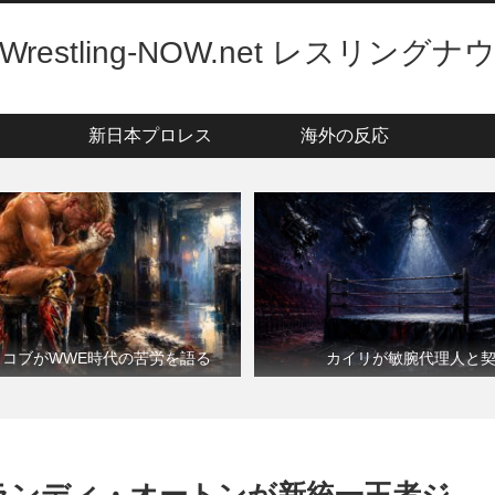
Wrestling-NOW.net レスリングナ
新日本プロレス
海外の反応
・コブがWWE時代の苦労を語る
カイリが敏腕代理人と