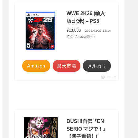
WWE 2K26 (輸入
版:北米) – PS5
¥13,633
（2026/03/27 14:14
時点 | Amazon調べ）
Amazon
楽天市場
メルカリ
ポチップ
BUSHI自伝『EN
SERIO マジで！』
【電子書籍】[