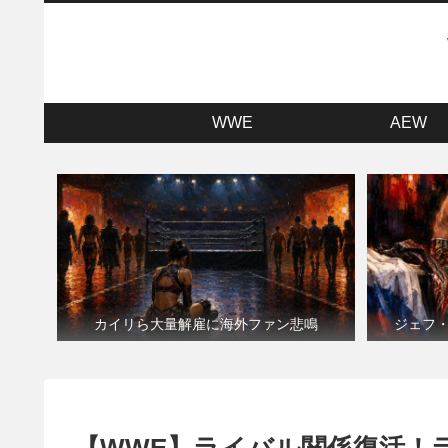
WWE
AEW
カイリら大量解雇に海外ファン悲鳴
ジェフ