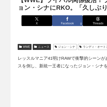
【WWE】ライバル関係復活！
ョン・シナにRKO。「久しぶ
X
Facebook
Threads
0
WWE
ニュース
ジョン・シナ
ランディ・オート
レッスルマニア41明けRAWで衝撃的シーン
スを倒し、新統一王者になったジョン・シナ