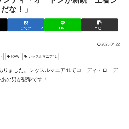
ランディ・オートンが新統一王者ジ
りだな！」
はてブ
LINE
コピー
0
2025.04.22
ン
RAW
レッスルマニア41
がありました。レッスルマニア41でコーディ・ローデ
をあの男が襲撃です！