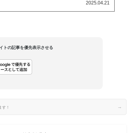
乗りを上げたのはTNA世界王者ジョー・ヘンドリー。これ
2025.04.21
ルマニア出場となったベテランは、近年のプロレス...
当サイトの記事を優先表示させる
→
ます！