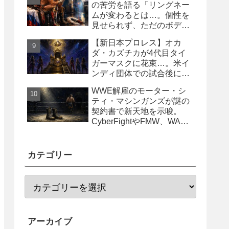
の苦労を語る「リングネー
ムが変わるとは…。個性を
見せられず、ただのボディ
ガード2号に」
【新日本プロレス】オカ
ダ・カズチカが4代目タイ
ガーマスクに花束…。米イ
ンディ団体での試合後にサ
プライズ登場
WWE解雇のモーター・シ
ティ・マシンガンズが謎の
契約書で新天地を示唆。
CyberFightやFMW、WAR
からオファー？
カテゴリー
アーカイブ