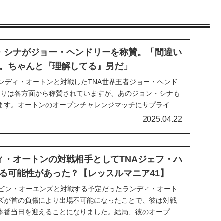
・シナがジョー・ヘンドリーを称賛。「間違い
。ちゃんと『理解してる』男だ」
ランディ・オートンと対戦したTNA世界王者ジョー・ヘンド
ぶりは各方面から称賛されていますが、あのジョン・シナも
ます。オートンのオープンチャレンジマッチにサプライズ
、入場だけでファンから大歓声を浴び、試合中にも会場を
2025.04.22
顔のままRKOを食らって3カウントを奪われた...
ィ・オートンの対戦相手としてTNAジェフ・ハ
る可能性があった？【レッスルマニア41】
ケビン・オーエンズと対戦する予定だったランディ・オート
ズが首の負傷により出場不可能になったことで、彼は対戦
本番当日を迎えることになりました。結局、彼のオープン