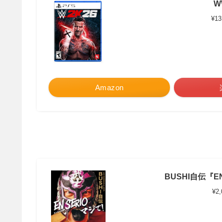
W
¥13
Amazon
BUSHI自伝『EN
¥2