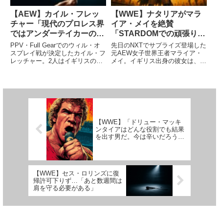
【AEW】カイル・フレッ
【WWE】ナタリアがマラ
チャー「現代のプロレス界
イア・メイを絶賛
ではアンダーテイカーのよ
「STARDOMでの頑張りが
うな超常的なキャラクター
今につながってる」
PPV・Full Gearでのウィル・オ
先日のNXTでサプライズ登場した
はうまく機能しない。リア
スプレイ戦が決定したカイル・フ
元AEW女子世界王者マライア・
レッチャー。2人はイギリスの先
メイ。イギリス出身の彼女は、日
リティが受ける時代だ」
輩後輩として素晴らしい関係を築
本のSTARDOM、そしてAEWで
いてきた過去があり、新日本プロ
実力を示し、夢だったWWE入団
レスでのUNITED EMPIREとして
を実現させました。26歳の彼女
の活動から共にAEWへ移籍した
が歩んだ「好条件オファーを勝ち
後に至るま...
取った上でのWWE入団」...
【WWE】「ドリュー・マッキ
ンタイアはどんな役割でも結果
を出す男だ。今は辛いだろう
が…」ブッカーTから慰めの言
葉
【WWE】セス・ロリンズに復
帰許可下りず…「あと数週間は
肩を守る必要がある」