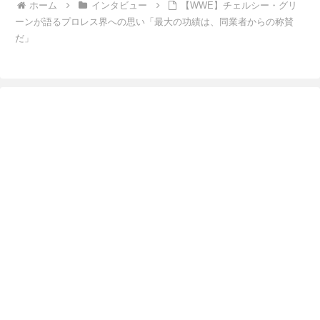
ホーム
インタビュー
【WWE】チェルシー・グリ
ーンが語るプロレス界への思い「最大の功績は、同業者からの称賛
だ」