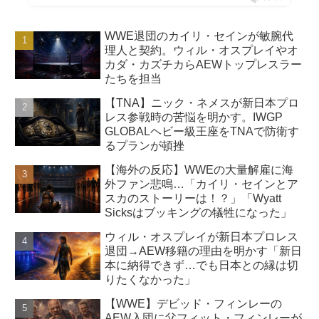
WWE退団のカイリ・セインが敏腕代
理人と契約。ウィル・オスプレイやオ
カダ・カズチカらAEWトップレスラー
たちを担当
【TNA】ニック・ネメスが新日本プロ
レス参戦時の苦悩を明かす。IWGP
GLOBALヘビー級王座をTNAで防衛す
るプランが頓挫
【海外の反応】WWEの大量解雇に海
外ファン悲鳴…「カイリ・セインとア
スカのストーリーは！？」「Wyatt
Sicksはブッキングの犠牲になった」
ウィル・オスプレイが新日本プロレス
退団→AEW移籍の理由を明かす「新日
本に納得できず…でも日本との縁は切
りたくなかった」
【WWE】デビッド・フィンレーの
AEW入団に父フィット・フィンレーが