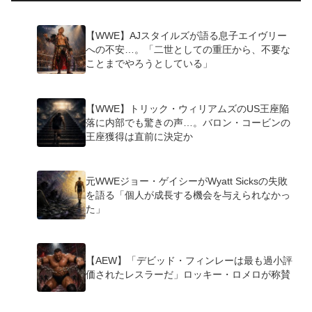
【WWE】AJスタイルズが語る息子エイヴリー
への不安…。「二世としての重圧から、不要な
ことまでやろうとしている」
【WWE】トリック・ウィリアムズのUS王座陥
落に内部でも驚きの声…。バロン・コービンの
王座獲得は直前に決定か
元WWEジョー・ゲイシーがWyatt Sicksの失敗
を語る「個人が成長する機会を与えられなかっ
た」
【AEW】「デビッド・フィンレーは最も過小評
価されたレスラーだ」ロッキー・ロメロが称賛