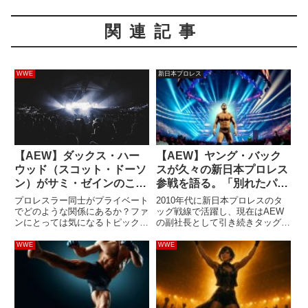
関連記事
WWE
新日本プロレス
【AEW】ダックス・ハー
【AEW】ヤング・バック
ウッド（スコット・ドーソ
スが久々の新日本プロレス
ン）がサミ・ゼインのこと
参戦を語る。「別れたパー
を嫌いだった過去を明か
トナーと再婚する感じだね
プロレスラー同士がプライベート
2010年代に新日本プロレスのタ
す。「いい友人だけど、最
笑」
でどのような関係にあるか？ファ
ッグ戦線で活躍し、現在はAEW
ンにとっては気になるトピックス
の副社長として引き続きタッグ戦
初の頃はね…」
の一つです。プライベートの関係
線を牽引しているヤング・バック
はリング上のストーリーに影響す
ス（マシュー＆ニコラス・ジャク
WWE
WWE
ることもありますし、好きなレス
ソン）。先日開催されたWrestle
ラーのことを少しでも知りたいと
DynastyでIWGPタッグ王座を獲
思ってしまうのは人間の性で
得。新日本の...
す。...