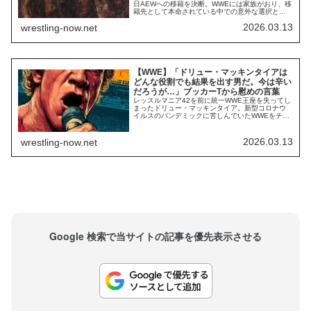
日AEWへの移籍を決断。WWEには家族がおり、移
籍先として本命されている中での意外な選択とな
りました。現在、WWE・NXTでは父フィット・フ
2026.03.13
wrestling-now.net
ィンレー（デイブ・フィンレー）と弟ウリヤ・コ
ナーズが二世ユニットBirthrightで活躍中。そんな2
人に対し、デビッドは最新のインタビューでこん
なことを言っていました。俺はこ...
【WWE】「ドリュー・マッキンタイアは
どんな役割でも結果を出す男だ。今は辛い
だろうが…」ブッカーTから慰めの言葉
レッスルマニア42を前に統一WWE王座を失ってし
まったドリュー・マッキンタイア。新型コロナウ
イルスのパンデミックに苦しんでいたWWEをチャ
ンピオンとして支えた彼は、パンデミックが終息
するとタイトル戦線で結果を残せなくなり、大舞
台での負けも増えました。しかし、2026年1月に
2026.03.13
wrestling-now.net
コーディ・ローデスを倒して統一WWE王座を獲
得。レッスルマニアにチャンピオンとして出場...
Google 検索で当サイトの記事を優先表示させる