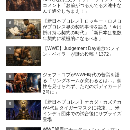
コメント「お前がつるんでる犬連中な
んて処分しちまえ！」
【新日本プロレス】ロッキー・ロメロ
がプロレス界の契約事情を語る「今は
掛け持ち契約の時代」「新日本は複数
年契約に積極的になるべき」
【WWE】Judgement Day追放のフィ
ン・ベイラーが謎の投稿「1372」
ジェフ・コブがWWE時代の苦労を語
る「リングネームが変わるとは…。個
性を見せられず、ただのボディガード
2号に」
【新日本プロレス】オカダ・カズチカ
が4代目タイガーマスクに花束…。米
インディ団体での試合後にサプライズ
登場
WWE解雇のモーター・シティ・マシ