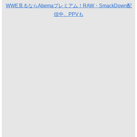
WWE見るならAbemaプレミアム！RAW・SmackDown配
信中、PPVも