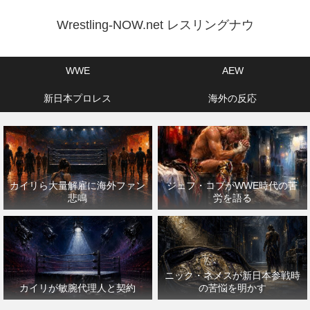
Wrestling-NOW.net レスリングナウ
WWE
AEW
新日本プロレス
海外の反応
カイリら大量解雇に海外ファン
ジェフ・コブがWWE時代の苦
悲鳴
労を語る
ニック・ネメスが新日本参戦時
カイリが敏腕代理人と契約
の苦悩を明かす