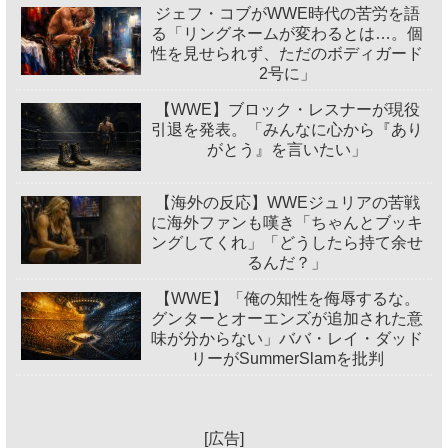
ジェフ・コブがWWE時代の苦労を語
る「リングネームが変わるとは…。個
性を見せられず、ただのボディガード
2号に」
【WWE】ブロック・レスナーが現役
引退を発表。「みんなに心から『あり
がとう』を言いたい」
【海外の反応】WWEジュリアの苦戦
に海外ファンも嘆き「ちゃんとブッキ
ングしてくれ」「どうしたら持て余せ
るんだ？」
【WWE】「俺の知性を侮辱するな。
グンターとオーエンズが追加された意
味が分からない」ババ・レイ・ダッド
リーがSummerSlamを批判
[広告]