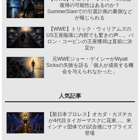
復帰の可能性はあるのか？
SummerSlamでの引退計画の裏側など
が報じられる
【WWE】トリック・ウィリアムズの
US王座陥落に内部でも驚きの声…。バ
ロン・コービンの王座獲得は直前に決
定か
元WWEジョー・ゲイシーがWyatt
Sicksの失敗を語る「個人が成長する機
会を与えられなかった」
人気記事
【新日本プロレス】オカダ・カズチカ
が4代目タイガーマスクに花束…。米
インディ団体での試合後にサプライズ
登場