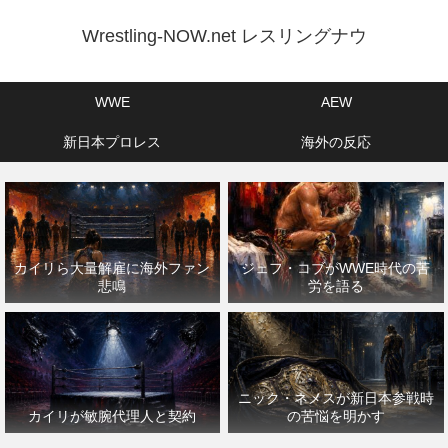
Wrestling-NOW.net レスリングナウ
WWE
AEW
新日本プロレス
海外の反応
カイリら大量解雇に海外ファン
ジェフ・コブがWWE時代の苦
悲鳴
労を語る
ニック・ネメスが新日本参戦時
カイリが敏腕代理人と契約
の苦悩を明かす