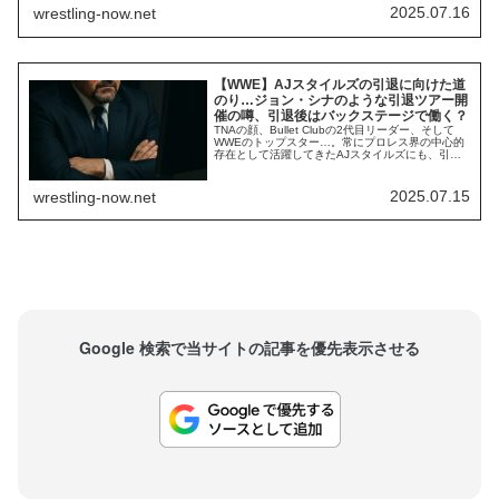
テレビ番組で引退Saturday Night’s Main Eventは
2025.07.16
wrestling-now.net
SummerSlamのようなPLEでは...
【WWE】AJスタイルズの引退に向けた道
のり…ジョン・シナのような引退ツアー開
催の噂、引退後はバックステージで働く？
TNAの顔、Bullet Clubの2代目リーダー、そして
WWEのトップスター…。常にプロレス界の中心的
存在として活躍してきたAJスタイルズにも、引退
の時が近づいています。先日、彼がWWEとの1年
の契約延長に合意したことが報じられました。以
前のインタビューで「WWEでキャリアを終えた
2025.07.15
wrestling-now.net
い」と語っていた彼は、契約満了が近くなると必
ず流れるAEW移籍の噂を再び否定...
Google 検索で当サイトの記事を優先表示させる