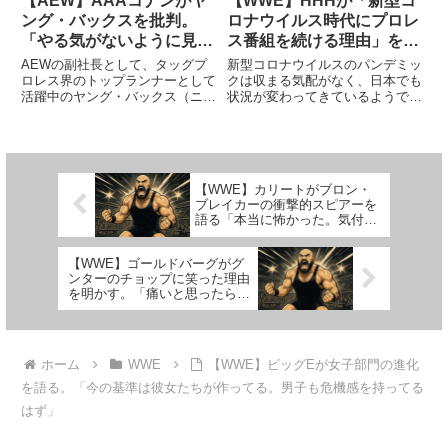
【AEW】AAAコナンがヤ
【WWE】HHHが「新型コ
ング・バックスを批判。
ロナウイルス時代にプロレ
「やる気がないように見え
ス番組を続ける理由」を語
る。新鮮味がなくなった」
る
AEWの副社長として、タッグプ
新型コロナウイルスのパンデミッ
ロレス界のトップランナーとして
クは収まる気配がなく、日本でも
活躍中のヤング・バックス（ニッ
状況が変わってきているようで
ク＆マット・ジャクソン）。先日
す。アメリカでは感染拡大に歯止
AEWとの再契約に合意した彼ら
めが効かず、国別の感染者数は世
は、これからも団体の顔としての
界一多いという状況です。そんな
奮闘が期待されています。AEW
中、プロレス業界にできること、
は彼らの存在や活躍を高く評価
特に最大手団体であるWWEにで
【WWE】カリートがブロン・
し...
き...
ブレイカーの衝撃的スピアーを
語る「本当に怖かった。気付い
たら体が宙に浮いてて…」
【WWE】ゴールドバーグがグ
ンターのチョップに笑った理由
を明かす。「痛いと思ったらそ
うでもなかった。キャラ壊して
ゴメンな」
ホーム
WWE
【WWE】ビッグEが女子部門の進化
を語る。「今の基準は彼女たちが作ってる。男子も危機感を持ってる
はず」