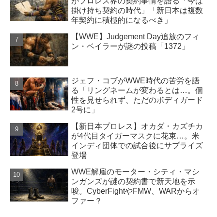
がプロレス界の契約事情を語る「今は
掛け持ち契約の時代」「新日本は複数
年契約に積極的になるべき」
【WWE】Judgement Day追放のフィ
ン・ベイラーが謎の投稿「1372」
ジェフ・コブがWWE時代の苦労を語
る「リングネームが変わるとは…。個
性を見せられず、ただのボディガード
2号に」
【新日本プロレス】オカダ・カズチカ
が4代目タイガーマスクに花束…。米
インディ団体での試合後にサプライズ
登場
WWE解雇のモーター・シティ・マシ
ンガンズが謎の契約書で新天地を示
唆。CyberFightやFMW、WARからオ
ファー？