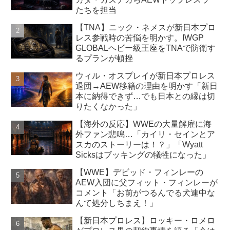
たちを担当
【TNA】ニック・ネメスが新日本プロ
レス参戦時の苦悩を明かす。IWGP
GLOBALヘビー級王座をTNAで防衛す
るプランが頓挫
ウィル・オスプレイが新日本プロレス
退団→AEW移籍の理由を明かす「新日
本に納得できず…でも日本との縁は切
りたくなかった」
【海外の反応】WWEの大量解雇に海
外ファン悲鳴…「カイリ・セインとア
スカのストーリーは！？」「Wyatt
Sicksはブッキングの犠牲になった」
【WWE】デビッド・フィンレーの
AEW入団に父フィット・フィンレーが
コメント「お前がつるんでる犬連中な
んて処分しちまえ！」
【新日本プロレス】ロッキー・ロメロ