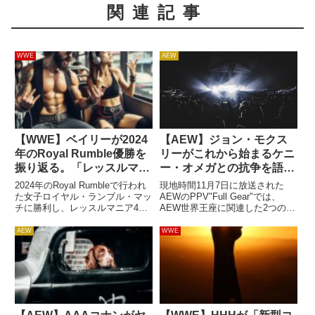
関連記事
WWE
AEW
【WWE】ベイリーが2024
【AEW】ジョン・モクス
年のRoyal Rumble優勝を
リーがこれから始まるケニ
振り返る。「レッスルマニ
ー・オメガとの抗争を語
アのサインを指さしなが
る。「前回とは全く異な
2024年のRoyal Rumbleで行われ
現地時間11月7日に放送された
ら、泣かないように必死だ
る」
た女子ロイヤル・ランブル・マッ
AEWのPPV"Full Gear"では、
チに勝利し、レッスルマニア40
AEW世界王座に関連した2つの試
った」
への切符を手にしたベイリー。長
合が行われました。1つはケニ
いキャリアの中で多くの功績を成
ー・オメガとハングマン・ペイジ
AEW
WWE
し遂げてきた彼女ですが、Royal
による同王座のナンバーワンコ
Rumbleに勝利したのは今回が初
ン・テンダー・マッチ。もう1つ
めて。...
は王者ジョン・モクス...