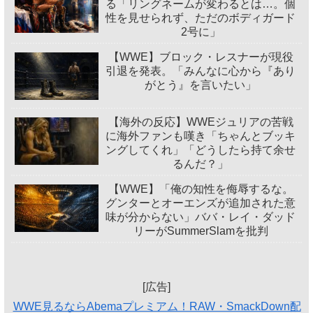
る「リングネームが変わるとは…。個
性を見せられず、ただのボディガード
2号に」
【WWE】ブロック・レスナーが現役
引退を発表。「みんなに心から『あり
がとう』を言いたい」
【海外の反応】WWEジュリアの苦戦
に海外ファンも嘆き「ちゃんとブッキ
ングしてくれ」「どうしたら持て余せ
るんだ？」
【WWE】「俺の知性を侮辱するな。
グンターとオーエンズが追加された意
味が分からない」ババ・レイ・ダッド
リーがSummerSlamを批判
[広告]
WWE見るならAbemaプレミアム！RAW・SmackDown配