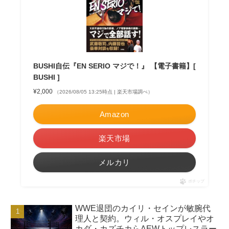
BUSHI自伝『EN SERIO マジで！』 【電子書籍】[
BUSHI ]
¥2,000
（2026/08/05 13:25時点 | 楽天市場調べ）
Amazon
楽天市場
メルカリ
ポチップ
WWE退団のカイリ・セインが敏腕代
理人と契約。ウィル・オスプレイやオ
カダ・カズチカらAEWトップレスラー