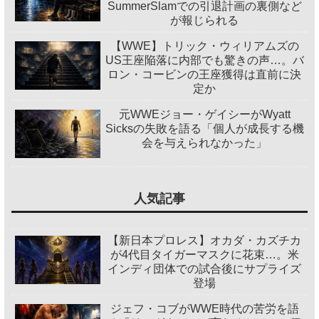
SummerSlamでの引退計画の裏側など
が報じられる
【WWE】トリック・ウィリアムズの
US王座陥落に内部でも驚きの声…。バ
ロン・コービンの王座獲得は直前に決
定か
元WWEジョー・ゲイシーがWyatt
Sicksの失敗を語る「個人が成長する機
会を与えられなかった」
人気記事
【新日本プロレス】オカダ・カズチカ
が4代目タイガーマスクに花束…。米
インディ団体での試合後にサプライズ
登場
ジェフ・コブがWWE時代の苦労を語