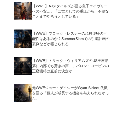
【WWE】AJスタイルズが語る息子エイヴリー
への不安…。「二世としての重圧から、不要な
ことまでやろうとしている」
【WWE】ブロック・レスナーの現役復帰の可
能性はあるのか？SummerSlamでの引退計画の
裏側などが報じられる
【WWE】トリック・ウィリアムズのUS王座陥
落に内部でも驚きの声…。バロン・コービンの
王座獲得は直前に決定か
元WWEジョー・ゲイシーがWyatt Sicksの失敗
を語る「個人が成長する機会を与えられなかっ
た」