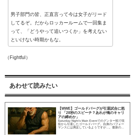
男子部門の皆、正直言って今は女子がリード
してるぞ。だからロッカールームで一回集ま
って、「どうやって追いつくか」を考えない
といけない時期かもな。
（Fightful）
あわせて読みたい
【WWE】ゴールドバーグが引退試合に怒
り 「28秒のスピーチ？あれが俺のキャリ
アの締めか」
Saturday Night’s Main Eventでのグンター戦で現
役から引退したゴールドバーグ。自身のパフォー
マンスには満足しているようですが…。最新のイ
ンタビューで、彼は引退試合について複数の不満
を持っていることを明かしました。PLEではなく