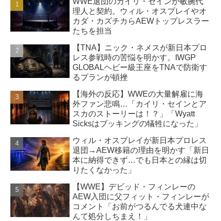
WWE退団のカイリ・セインが敏腕代
理人と契約。ウィル・オスプレイやオ
カダ・カズチカらAEWトップレスラー
たちを担当
【TNA】ニック・ネメスが新日本プロ
レス参戦時の苦悩を明かす。IWGP
GLOBALヘビー級王座をTNAで防衛す
るプランが頓挫
【海外の反応】WWEの大量解雇に海
外ファン悲鳴…「カイリ・セインとア
スカのストーリーは！？」「Wyatt
Sicksはブッキングの犠牲になった」
ウィル・オスプレイが新日本プロレス
退団→AEW移籍の理由を明かす「新日
本に納得できず…でも日本との縁は切
りたくなかった」
【WWE】デビッド・フィンレーの
AEW入団に父フィット・フィンレーが
コメント「お前がつるんでる犬連中な
んて処分しちまえ！」