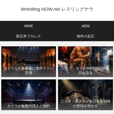
Wrestling-NOW.net レスリングナウ
WWE
AEW
新日本プロレス
海外の反応
カイリら大量解雇に海外ファン
ジェフ・コブがWWE時代の苦
悲鳴
労を語る
ニック・ネメスが新日本参戦時
カイリが敏腕代理人と契約
の苦悩を明かす