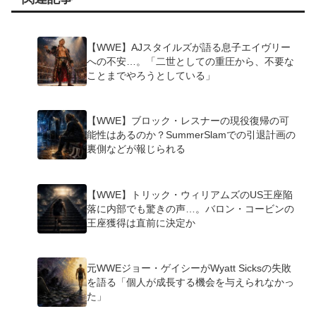
【WWE】AJスタイルズが語る息子エイヴリー
への不安…。「二世としての重圧から、不要な
ことまでやろうとしている」
【WWE】ブロック・レスナーの現役復帰の可
能性はあるのか？SummerSlamでの引退計画の
裏側などが報じられる
【WWE】トリック・ウィリアムズのUS王座陥
落に内部でも驚きの声…。バロン・コービンの
王座獲得は直前に決定か
元WWEジョー・ゲイシーがWyatt Sicksの失敗
を語る「個人が成長する機会を与えられなかっ
た」