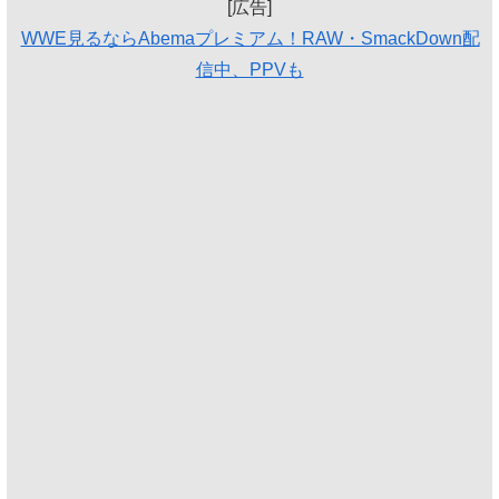
[広告]
WWE見るならAbemaプレミアム！RAW・SmackDown配
信中、PPVも