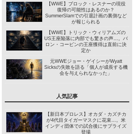
【WWE】ブロック・レスナーの現役
復帰の可能性はあるのか？
SummerSlamでの引退計画の裏側など
が報じられる
【WWE】トリック・ウィリアムズの
US王座陥落に内部でも驚きの声…。バ
ロン・コービンの王座獲得は直前に決
定か
元WWEジョー・ゲイシーがWyatt
Sicksの失敗を語る「個人が成長する機
会を与えられなかった」
人気記事
【新日本プロレス】オカダ・カズチカ
が4代目タイガーマスクに花束…。米
インディ団体での試合後にサプライズ
登場