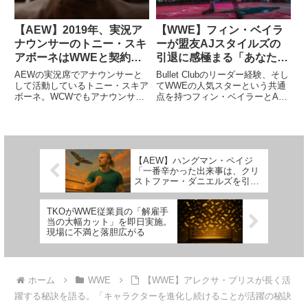
【AEW】2019年、実況ア
【WWE】フィン・ベイラ
ナウンサーのトニー・スキ
ーが盟友AJスタイルズの
アボーネはWWEと契約寸
引退に感極まる「あなたは
前だった？彼はどのように
常に俺の目標だった」
AEWの実況席でアナウンサーと
Bullet Clubのリーダー経験、そし
してAEWと契約したの
して活動しているトニー・スキア
てWWEの人気スターという共通
ボーネ。WCWでもアナウンサー
点を持つフィン・ベイラーとAJ
か？
として活動していた彼は、AEW
スタイルズ。WWEでは何度とな
と契約する前にWWEと話し合い
く同じリングへ上がりました。時
をしていたそうです。Podcast番
に仲間として、時にライバルとし
組「AEW Unrestricted」の中で、
て、彼らにしか語れないストーリ
彼はAE...
ーを語ってきたので...
【AEW】ハングマン・ペイジ
「一番辛かった出来事は、クリ
ストファー・ダニエルズを引退
に追い込んでしまったことだ」
TKOがWWE従業員の「解雇手
当の大幅カット」を即日実施。
現場に不満と落胆広がる
ホーム
WWE
【WWE】アレクサ・ブリスが長く活
躍する秘訣を語る。「キャラクターを進化し続けることが活躍の秘訣