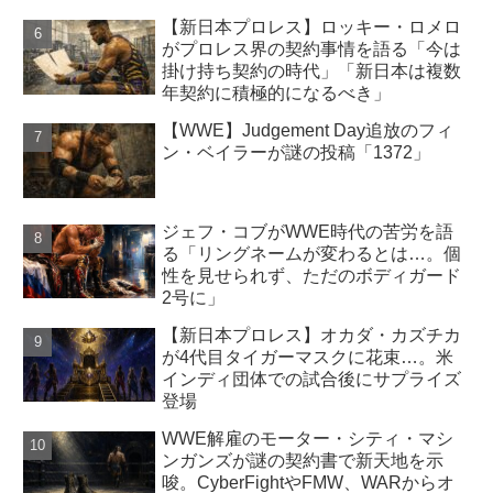
【新日本プロレス】ロッキー・ロメロ
がプロレス界の契約事情を語る「今は
掛け持ち契約の時代」「新日本は複数
年契約に積極的になるべき」
【WWE】Judgement Day追放のフィ
ン・ベイラーが謎の投稿「1372」
ジェフ・コブがWWE時代の苦労を語
る「リングネームが変わるとは…。個
性を見せられず、ただのボディガード
2号に」
【新日本プロレス】オカダ・カズチカ
が4代目タイガーマスクに花束…。米
インディ団体での試合後にサプライズ
登場
WWE解雇のモーター・シティ・マシ
ンガンズが謎の契約書で新天地を示
唆。CyberFightやFMW、WARからオ