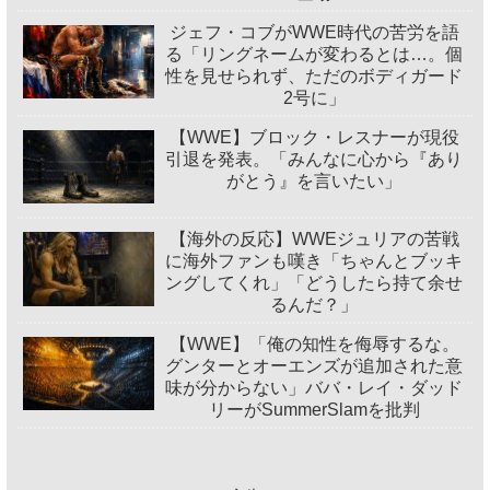
ジェフ・コブがWWE時代の苦労を語
る「リングネームが変わるとは…。個
性を見せられず、ただのボディガード
2号に」
【WWE】ブロック・レスナーが現役
引退を発表。「みんなに心から『あり
がとう』を言いたい」
【海外の反応】WWEジュリアの苦戦
に海外ファンも嘆き「ちゃんとブッキ
ングしてくれ」「どうしたら持て余せ
るんだ？」
【WWE】「俺の知性を侮辱するな。
グンターとオーエンズが追加された意
味が分からない」ババ・レイ・ダッド
リーがSummerSlamを批判