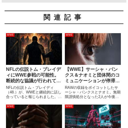
関連記事
WWE
WWE
NFLの伝説トム・ブレイデ
【WWE】サーシャ・バン
ィにWWE参戦の可能性。
クス＆ナオミと団体間のコ
断続的な協議が行われてい
ミュニケーションが停滞し
ると報じられる
ている？復帰までは時間が
NFLの伝説トム・ブレイディ
RAWの収録をボイコットしたサ
かかるかも
（48.）が、WWEと継続的に話し
ーシャ・バンクスとナオミ。無期
合っていると報じられました。本
限謹慎処分となった2人が今後ど
人も「少なくとも1試合」なら出
うなるのか、いつ復帰するのか、
場できると意欲を示しており、ロ
という点にファンの注目が集まっ
WWE
WWE
ーガン・ポールとの対立を思わせ
ています。2人の状況について、
る動きがWWE参戦へつながる可
いくつかのレポートがあるので紹
能性があります。TMZ Sp...
介します。Fightfulによ...