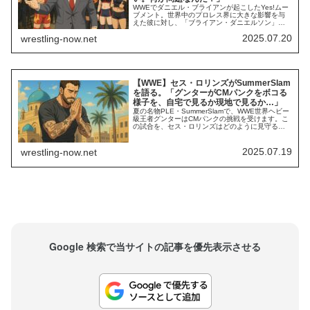
WWEでダニエル・ブライアンが起こしたYes!ムー
ブメント。世界中のプロレス界に大きな影響を与
えた彼に対し、「ブライアン・ダニエルソン」と
してAEWへ移籍した後も、ファンはYes!チャント
2025.07.20
wrestling-now.net
を送って大盛りあがりしています。2024年でフル
タイマーとしての活動を終えたブライアンは、先
日開催されたAll Inでのジョン・モクスリーVSハン
グマン・アダム・ペイジ戦に...
【WWE】セス・ロリンズがSummerSlam
を語る。「グンターがCMパンクをボコる
様子を、自宅で見るか現地で見るか…」
夏の名物PLE・SummerSlamで、WWE世界ヘビー
級王者グンターはCMパンクの挑戦を受けます。こ
の試合を、セス・ロリンズはどのように見守るの
でしょうか。右膝を負傷中とされるセスの「真
実」については様々な報道があり、「怪我は本当
だ」「いや、ワークだ」などの情報が飛び交って
2025.07.19
wrestling-now.net
います。Money in the Bankのブリーフケースを持
つ彼がいつキャッシュイ...
Google 検索で当サイトの記事を優先表示させる