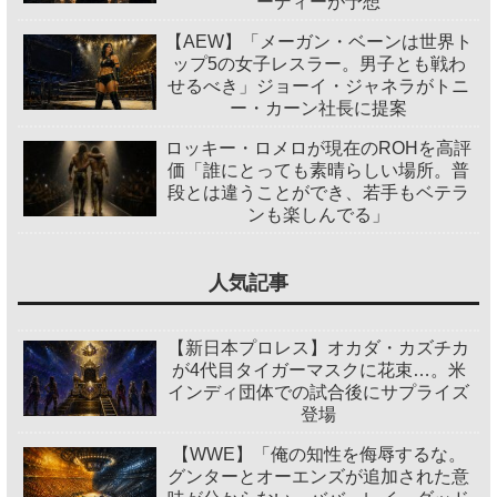
ーディーが予想
【AEW】「メーガン・ベーンは世界ト
ップ5の女子レスラー。男子とも戦わ
せるべき」ジョーイ・ジャネラがトニ
ー・カーン社長に提案
ロッキー・ロメロが現在のROHを高評
価「誰にとっても素晴らしい場所。普
段とは違うことができ、若手もベテラ
ンも楽しんでる」
人気記事
【新日本プロレス】オカダ・カズチカ
が4代目タイガーマスクに花束…。米
インディ団体での試合後にサプライズ
登場
【WWE】「俺の知性を侮辱するな。
グンターとオーエンズが追加された意