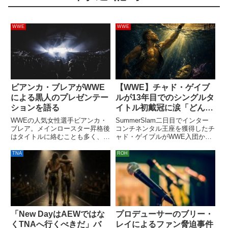
WWE
WWE
ビアンカ・ブレアがWWE
【WWE】チャド・ゲイブ
による黒人のプレゼンテー
ルが13年目でのシングルタ
ションを語る
イトル初戴冠に涙「どん底
も経験したけど、それでも
WWEの人気女性選手ビアンカ・
SummerSlam二日目でインター
乗り越えろと自分に言い聞
ブレア。メインロースター昇格後
コンチネンタル王座を獲得したチ
はタイトルに絡むことも多く、
ャド・ゲイブルがWWE入団から
かせた」
RAWとSmackDownで女子王座を
13年目にして初のシングル王座
獲得しました。2021年のレッス
獲得を実現させたことを感慨深く
TNA
ROH
ルマニア37（2夜開催の1日目）
語りました。地元ミネアポリスで
ではメインイベンターも務め（サ
悲願を果たした直後、ショーティ
ーシャ・バンクスとの...
G時代を含む苦しい道のり...
「New DayはAEWではな
プロデューサーのブリー・
くTNAへ行くべきだ」バ
レイによるファン脅迫事件