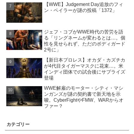
【WWE】Judgement Day追放のフィ
ン・ベイラーが謎の投稿「1372」
ジェフ・コブがWWE時代の苦労を語
る「リングネームが変わるとは…。個
性を見せられず、ただのボディガード
2号に」
【新日本プロレス】オカダ・カズチカ
が4代目タイガーマスクに花束…。米
インディ団体での試合後にサプライズ
登場
WWE解雇のモーター・シティ・マシ
ンガンズが謎の契約書で新天地を示
唆。CyberFightやFMW、WARからオ
ファー？
カテゴリー