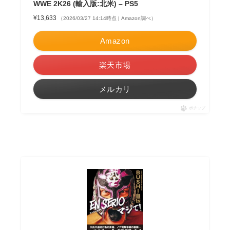
WWE 2K26 (輸入版:北米) – PS5
¥13,633
（2026/03/27 14:14時点 | Amazon調べ）
Amazon
楽天市場
メルカリ
ポチップ