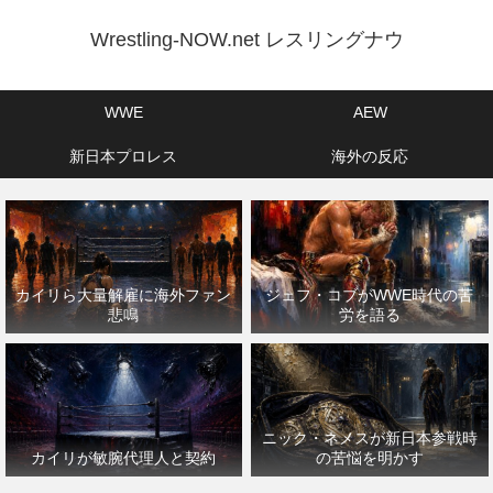
Wrestling-NOW.net レスリングナウ
WWE
AEW
新日本プロレス
海外の反応
カイリら大量解雇に海外ファン
ジェフ・コブがWWE時代の苦
悲鳴
労を語る
ニック・ネメスが新日本参戦時
カイリが敏腕代理人と契約
の苦悩を明かす