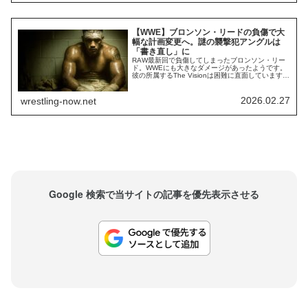
【WWE】ブロンソン・リードの負傷で大
幅な計画変更へ。謎の襲撃犯アングルは
「書き直し」に
RAW最新回で負傷してしまったブロンソン・リー
ド。WWEにも大きなダメージがあったようです。
彼の所属するThe Visionは困難に直面しています。
2026年は謎の襲撃犯がメンバーたちを襲撃するア
ングルに注目が集まっていましたが、主要メンバ
ーのブロン・ブレイカーとリードが負傷離脱。レ
2026.02.27
wrestling-now.net
ッスルマニア42出場が危ぶまれています。Fightful
によれば、リードの負...
Google 検索で当サイトの記事を優先表示させる