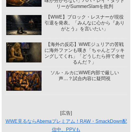
味が分からない」ババ・レイ・ダッド
リーがSummerSlamを批判
【WWE】ブロック・レスナーが現役
引退を発表。「みんなに心から『あり
がとう』を言いたい」
【海外の反応】WWEジュリアの苦戦
に海外ファンも嘆き「ちゃんとブッキ
ングしてくれ」「どうしたら持て余せ
るんだ？」
ソル・ルカにWWE内部で厳しい
声…？試合内容に疑問視
[広告]
WWE見るならAbemaプレミアム！RAW・SmackDown配
信中、PPVも