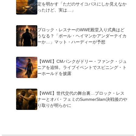
定を明かす「ただのサイコパスにしか見えなか
ったけど、実は…」
ブロック・レスナーのWWE殿堂入り式典はど
うなる？「ポール・ヘイマンかアンダーテイカ
ーか…」マット・ハーディーが予想
【WWE】CMパンクがドリー・ファンク・ジュ
ニアを追悼。ライブイベントでスピニング・ト
ーホールドを披露
【WWE】世代交代の舞台裏…ブロック・レス
ナーとオバ・フェミのSummerSlam決戦後のや
り取りが明らかに