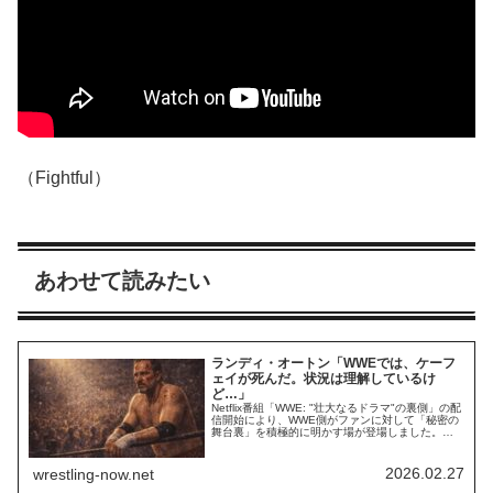
（Fightful）
あわせて読みたい
ランディ・オートン「WWEでは、ケーフ
ェイが死んだ。状況は理解しているけ
ど…」
Netflix番組「WWE: "壮大なるドラマ"の裏側」の配
信開始により、WWE側がファンに対して「秘密の
舞台裏」を積極的に明かす場が登場しました。プ
ロレス界は、秘密…ケーフェイを守ることを重視
してきました。その一方で、Dirt Sheetのような
「メディア」が舞台裏を暴き、時にはレスラーや
2026.02.27
wrestling-now.net
関係者がインタビューで秘密を語る。このバラン
スがプロレス界の独特な面...