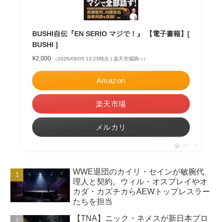
BUSHI自伝『EN SERIO マジで！』 【電子書籍】[
BUSHI ]
¥2,000
（2026/08/05 13:25時点 | 楽天市場調べ）
Amazon
楽天市場
メルカリ
ポチップ
WWE退団のカイリ・セインが敏腕代
理人と契約。ウィル・オスプレイやオ
カダ・カズチカらAEWトップレスラー
たちを担当
【TNA】ニック・ネメスが新日本プロ