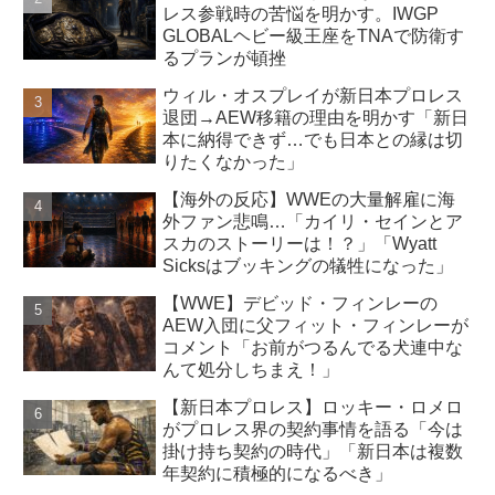
レス参戦時の苦悩を明かす。IWGP
GLOBALヘビー級王座をTNAで防衛す
るプランが頓挫
ウィル・オスプレイが新日本プロレス
退団→AEW移籍の理由を明かす「新日
本に納得できず…でも日本との縁は切
りたくなかった」
【海外の反応】WWEの大量解雇に海
外ファン悲鳴…「カイリ・セインとア
スカのストーリーは！？」「Wyatt
Sicksはブッキングの犠牲になった」
【WWE】デビッド・フィンレーの
AEW入団に父フィット・フィンレーが
コメント「お前がつるんでる犬連中な
んて処分しちまえ！」
【新日本プロレス】ロッキー・ロメロ
がプロレス界の契約事情を語る「今は
掛け持ち契約の時代」「新日本は複数
年契約に積極的になるべき」