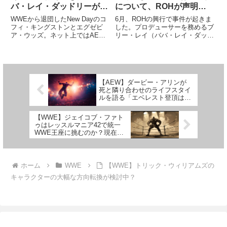
バ・レイ・ダッドリーが提
について、ROHが声明を
案
発表
WWEから退団したNew Dayのコ
6月、ROHの興行で事件が起きま
フィ・キングストンとエグゼビ
した。プロデューサーを務めるブ
ア・ウッズ。ネット上ではAEW
リー・レイ（ババ・レイ・ダッド
移籍の噂が流れる中、あのレジェ
リー）がファンを脅迫したので
ンドは違う選択肢を提案していま
す。一体何が起きたのか？新日本
す。長年にわたってWWEで活躍
プロレスとの合同興行"G1
してきた彼らにはファンが非常に
SUPERCARD"で行われたWOH世
多く、また他団体に眠るドリ...
界王座でチャンピオンの岩...
【AEW】ダービー・アリンが
死と隣り合わせのライフスタイ
ルを語る「エベレスト登頂は、
政治力やゴマすりでは成し遂げ
られない」
【WWE】ジェイコブ・ファト
ゥはレッスルマニア42で統一
WWE王座に挑むのか？現在の
クリエイティブ・プランとは
ホーム
WWE
【WWE】トリック・ウィリアムズの
キャラクターの大幅な方向転換が検討中？