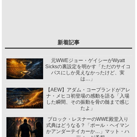
新着記事
元WWEジョー・ゲイシーがWyatt
Sicksの裏設定を明かす「ただのサイコ
パスにしか見えなかったけど、実
は…」
【AEW】アダム・コープランドがアレ
ナ・メヒコ初登場の感動を語る「入場
した瞬間、その振動を骨の髄まで感じ
たよ」
ブロック・レスナーのWWE殿堂入り
式典はどうなる？「ポール・ヘイマン
かアンダーテイカーか…」マット・ハ