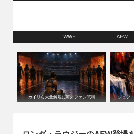
WWE
AEW
カイリら大量解雇に海外ファン悲鳴
ジェフ