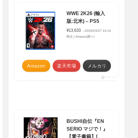
WWE 2K26 (輸入
版:北米) – PS5
¥13,633
（2026/03/27 14:14
時点 | Amazon調べ）
Amazon
楽天市場
メルカリ
ポチップ
BUSHI自伝『EN
SERIO マジで！』
【電子書籍】[