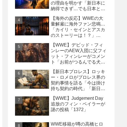
の理由を明かす「新日本に
納得できず…でも日本との
縁は切りたくなかった」
【海外の反応】WWEの大
量解雇に海外ファン悲鳴…
「カイリ・セインとアスカ
のストーリーは！？」
「Wyatt Sicksはブッキング
【WWE】デビッド・フィ
の犠牲になった」
ンレーのAEW入団に父フィ
ット・フィンレーがコメン
ト「お前がつるんでる犬連
中なんて処分しちまえ！」
【新日本プロレス】ロッキ
ー・ロメロがプロレス界の
契約事情を語る「今は掛け
持ち契約の時代」「新日本
は複数年契約に積極的にな
【WWE】Judgement Day
るべき」
追放のフィン・ベイラーが
謎の投稿「1372」
WWE移籍が噂の高橋ヒロ