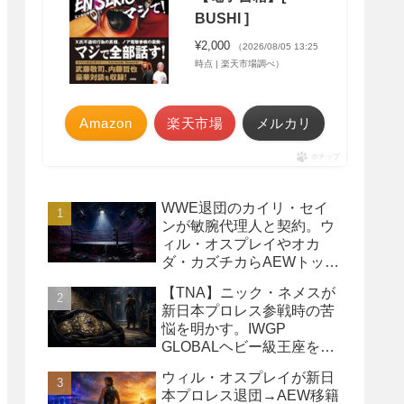
BUSHI ]
¥2,000
（2026/08/05 13:25
時点 | 楽天市場調べ）
Amazon
楽天市場
メルカリ
ポチップ
WWE退団のカイリ・セイ
ンが敏腕代理人と契約。ウ
ィル・オスプレイやオカ
ダ・カズチカらAEWトップ
レスラーたちを担当
【TNA】ニック・ネメスが
新日本プロレス参戦時の苦
悩を明かす。IWGP
GLOBALヘビー級王座を
TNAで防衛するプランが頓
ウィル・オスプレイが新日
挫
本プロレス退団→AEW移籍