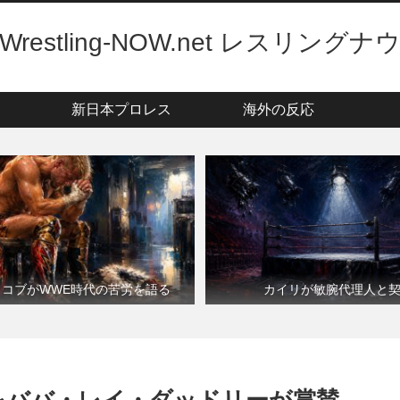
Wrestling-NOW.net レスリングナ
新日本プロレス
海外の反応
・コブがWWE時代の苦労を語る
カイリが敏腕代理人と