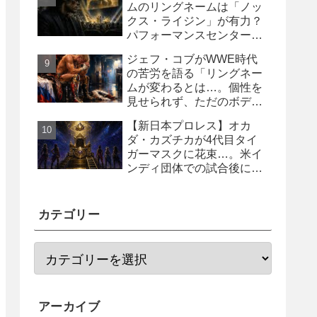
ムのリングネームは「ノッ
クス・ライジン」が有力？
パフォーマンスセンター入
り目前と報じられる
ジェフ・コブがWWE時代
の苦労を語る「リングネー
ムが変わるとは…。個性を
見せられず、ただのボディ
ガード2号に」
【新日本プロレス】オカ
ダ・カズチカが4代目タイ
ガーマスクに花束…。米イ
ンディ団体での試合後にサ
プライズ登場
カテゴリー
アーカイブ