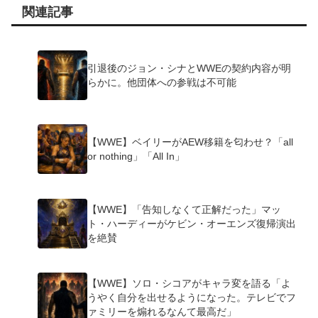
関連記事
引退後のジョン・シナとWWEの契約内容が明
らかに。他団体への参戦は不可能
【WWE】ベイリーがAEW移籍を匂わせ？「all
or nothing」「All In」
【WWE】「告知しなくて正解だった」マッ
ト・ハーディーがケビン・オーエンズ復帰演出
を絶賛
【WWE】ソロ・シコアがキャラ変を語る「よ
うやく自分を出せるようになった。テレビでフ
ァミリーを煽れるなんて最高だ」