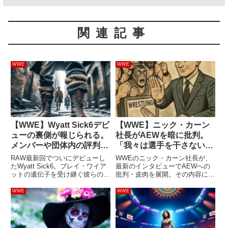
関連記事
WWE
WWE
【WWE】Wyatt Sick6デビ
【WWE】ニック・カーン
ューの裏側が報じられる。
社長がAEWを暗に批判。
メンバーや団体内の評判、
「我々は選手を干さない」
怪奇派ならではの難しさと
「AEWからWWEへ選手が
RAW最新回でついにデビューし
WWEのニック・カーン社長が、
は？
大勢移籍してくる」「億万
たWyatt Sick6。ブレイ・ワイア
最新のインタビューでAEWへの
ットの遺伝子を受け継ぐ彼らのデ
批判・皮肉を展開。その内容に賛
長者のお父さんを尊敬」
ビューは非常にポジティブに受け
否が集まっています。Podcast番
止められており、会場のファンも
組に出演したニックは、具体的な
WWE
WWE
大興奮でした。彼らの動向には大
団体名は出さなかったものの
きな注目が集まるでしょう。
AEWを指していると思われる発
Fightfulによれば...
言を複数残しました。他のプロ...