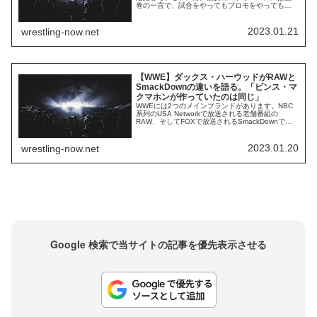
巻の一言で、試合をやってもプロモをやってもフ
ァンを大いに盛り上げることができます。ライブ
イベント担当バイスプレジデントのロード・ドッ
グは、彼女を非常に高く評価しています。NXT時
2023.01.21
wrestling-now.net
代から彼女のことをよく知る彼は、出演した
Podcast番組の中で次のように語りました。彼女
が...
【WWE】ダックス・ハーウッドがRAWと
SmackDownの違いを語る。「ビンス・マ
クマホンが作っていたのは同じ」
WWEには2つのメインブランドがあります。NBC
系列のUSA Networkで放送される老舗番組の
RAW、そしてFOXで放送されるSmackDownで
す。2つのブランドにはそれぞれ特徴があるとみな
されており、SmackDownの放映権を獲得したFOX
は、よりスポーツライクなコンテンツを欲しがっ
2023.01.20
wrestling-now.net
ていたと報じられていました。番組に出演する選
手たちにとって、それぞ...
Google 検索で当サイトの記事を優先表示させる