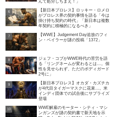
んて処分しちまえ！」
【新日本プロレス】ロッキー・ロメロ
がプロレス界の契約事情を語る「今は
掛け持ち契約の時代」「新日本は複数
年契約に積極的になるべき」
【WWE】Judgement Day追放のフィ
ン・ベイラーが謎の投稿「1372」
ジェフ・コブがWWE時代の苦労を語
る「リングネームが変わるとは…。個
性を見せられず、ただのボディガード
2号に」
【新日本プロレス】オカダ・カズチカ
が4代目タイガーマスクに花束…。米
インディ団体での試合後にサプライズ
登場
WWE解雇のモーター・シティ・マシ
ンガンズが謎の契約書で新天地を示