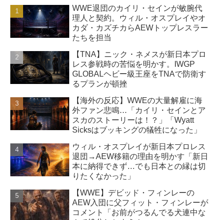
WWE退団のカイリ・セインが敏腕代
理人と契約。ウィル・オスプレイやオ
カダ・カズチカらAEWトップレスラー
たちを担当
【TNA】ニック・ネメスが新日本プロ
レス参戦時の苦悩を明かす。IWGP
GLOBALヘビー級王座をTNAで防衛す
るプランが頓挫
【海外の反応】WWEの大量解雇に海
外ファン悲鳴…「カイリ・セインとア
スカのストーリーは！？」「Wyatt
Sicksはブッキングの犠牲になった」
ウィル・オスプレイが新日本プロレス
退団→AEW移籍の理由を明かす「新日
本に納得できず…でも日本との縁は切
りたくなかった」
【WWE】デビッド・フィンレーの
AEW入団に父フィット・フィンレーが
コメント「お前がつるんでる犬連中な