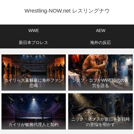
Wrestling-NOW.net レスリングナウ
WWE
AEW
新日本プロレス
海外の反応
カイリら大量解雇に海外ファン
ジェフ・コブがWWE時代の苦
悲鳴
労を語る
ニック・ネメスが新日本参戦時
カイリが敏腕代理人と契約
の苦悩を明かす