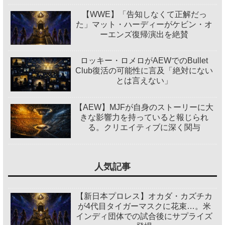
【WWE】「告知しなくて正解だっ
た」マット・ハーディーがケビン・オ
ーエンズ復帰演出を絶賛
ロッキー・ロメロがAEWでのBullet
Club復活の可能性に言及「絶対にない
とは言えない」
【AEW】MJFが自身のストーリーに大
きな影響力を持っていると報じられ
る。クリエイティブに深く関与
人気記事
【新日本プロレス】オカダ・カズチカ
が4代目タイガーマスクに花束…。米
インディ団体での試合後にサプライズ