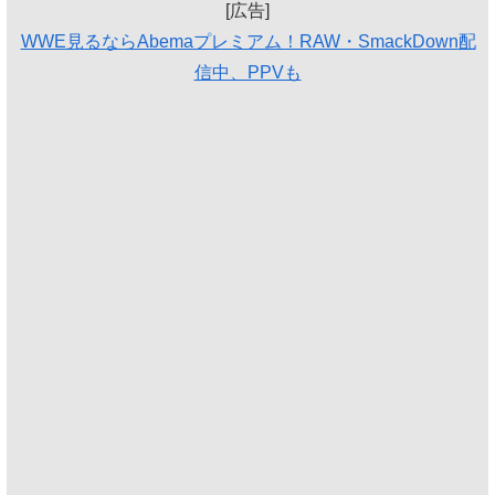
[広告]
WWE見るならAbemaプレミアム！RAW・SmackDown配
信中、PPVも