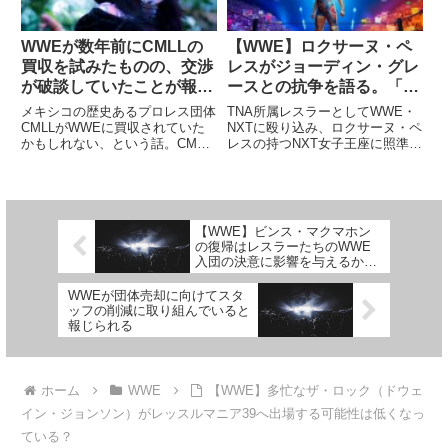
WWEが数年前にCMLLの
【WWE】ロクサーヌ・ペ
買収を試みたものの、交渉
レスがジョーディン・グレ
が破談していたことが報じ
ースとの抗争を語る。「ま
られる。その理由は…
さかTNA所属の彼女と戦う
メキシコの歴史あるプロレス団体
TNA所属レスラーとしてWWE・
ことになるとは思っていな
CMLLがWWEに買収されていた
NXTに殴り込み、ロクサーヌ・ペ
かもしれない、という話。CMLL
レスの持つNXT女子王座に照準を
かった」
は1931年に設立された団体で、
合わせているジョーディン・グレ
現存する世界最古のプロレス団体
ース。2024年のRoyal Rumbleで
として知られています。多くのル
確かなインパクトを残した彼女は
チャドールたちが活躍した、ルチ
WWEとTNAの架け橋となり、今
ャ・リブレの中心地です。...
後も両団...
【WWE】ビンス・マクマホン
の復帰はレスラーたちのWWE
入団の決意に影響を与えるか？
ダックス・ハーウッド「少し疑
問が残るな」
WWEが団体売却に向けてスタ
ッフの削減に取り組んでいると
報じられる
ホーム
WWE
【WWE】多忙なザ・ロック（ドウェ
イン・ジョンソン）がレッスルマニア39へ出場する可能性は低くなっ
ている？