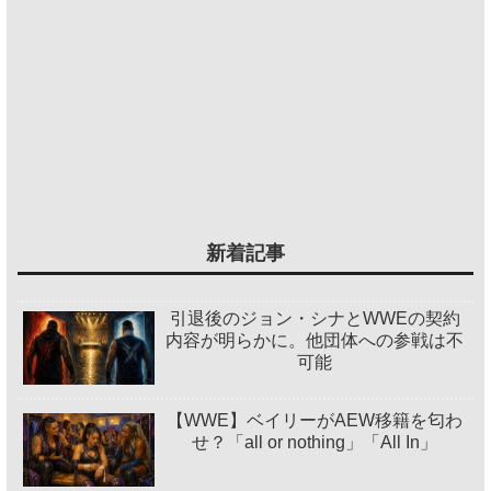
新着記事
引退後のジョン・シナとWWEの契約
内容が明らかに。他団体への参戦は不
可能
【WWE】ベイリーがAEW移籍を匂わ
せ？「all or nothing」「All In」