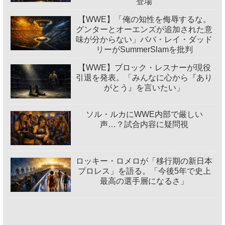
登場
【WWE】「俺の知性を侮辱するな。
グンターとオーエンズが追加された意
味が分からない」ババ・レイ・ダッド
リーがSummerSlamを批判
【WWE】ブロック・レスナーが現役
引退を発表。「みんなに心から『あり
がとう』を言いたい」
ソル・ルカにWWE内部で厳しい
声…？試合内容に疑問視
ロッキー・ロメロが「移行期の新日本
プロレス」を語る。「今後5年で史上
最高の選手層になるさ」