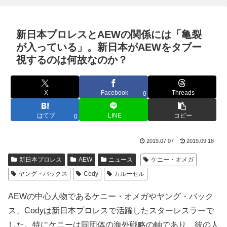
新日本プロレスとAEWの関係には「亀裂
が入っている」。新日本がAEWをタブー
視するのは何故なのか？
X
Facebook
Threads
0
はてブ
LINE
コピー
0
2019.07.07
2019.09.18
新日本プロレス
AEW
ニュース
ケニー・オメガ
ヤング・バックス
Cody
カルーセル
AEWの中心人物であるケニー・オメガやヤング・バック
ス、Codyは新日本プロレスで活躍したスターレスラーで
した。特にケニーは同団体の海外戦略の軸であり、彼の人