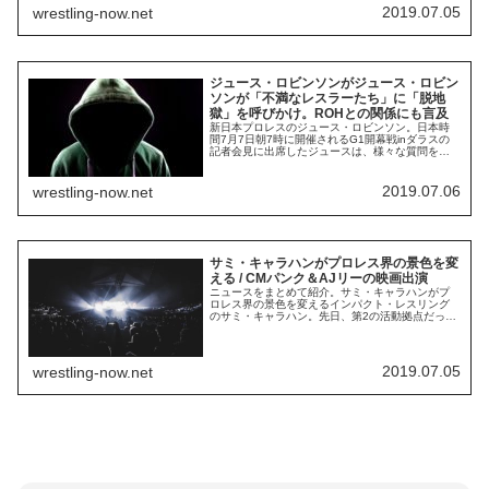
うに報じています。モクスリーはAEWと3年契約を
2019.07.05
wrestling-now.net
結んでいるようです。これは他の主要レスラーと
同じ数字です。しかし、モクスリ...
ジュース・ロビンソンがジュース・ロビン
ソンが「不満なレスラーたち」に「脱地
獄」を呼びかけ。ROHとの関係にも言及
新日本プロレスのジュース・ロビンソン。日本時
間7月7日朝7時に開催されるG1開幕戦inダラスの
記者会見に出席したジュースは、様々な質問を受
けました。その中で、「不満を持っているレスラ
ーたち」について、そしてROHとの関係について
コメントを求められたジュースは、こう述べてい
2019.07.06
wrestling-now.net
ます。「不満を持っているレスラーたち」につい
てすべてのプロレスラーが理想的なキャリアを築...
サミ・キャラハンがプロレス界の景色を変
える / CMパンク＆AJリーの映画出演
ニュースをまとめて紹介。サミ・キャラハンがプ
ロレス界の景色を変えるインパクト・レスリング
のサミ・キャラハン。先日、第2の活動拠点だった
MLWを解雇されてしまいましたが、インパクトで
は相変わらず中心選手の1人として活躍していま
す。キャラハンは7月7日に開催される
PPV"Slammiversary"で女性レスラーのテッサ・ブ
2019.07.05
wrestling-now.net
ランチャードとシングルマッチを行います...