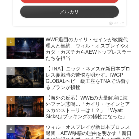
メルカリ
ポチップ
WWE退団のカイリ・セインが敏腕代
理人と契約。ウィル・オスプレイやオ
カダ・カズチカらAEWトップレスラー
たちを担当
【TNA】ニック・ネメスが新日本プロ
レス参戦時の苦悩を明かす。IWGP
GLOBALヘビー級王座をTNAで防衛す
るプランが頓挫
【海外の反応】WWEの大量解雇に海
外ファン悲鳴…「カイリ・セインとア
スカのストーリーは！？」「Wyatt
Sicksはブッキングの犠牲になった」
ウィル・オスプレイが新日本プロレス
退団→AEW移籍の理由を明かす「新日