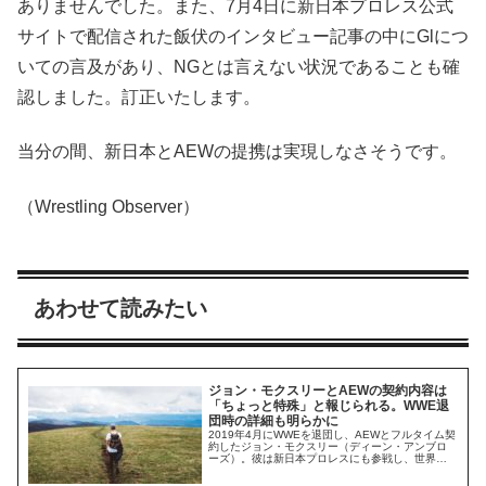
ありませんでした。また、7月4日に新日本プロレス公式
サイトで配信された飯伏のインタビュー記事の中にGlにつ
いての言及があり、NGとは言えない状況であることも確
認しました。訂正いたします。
当分の間、新日本とAEWの提携は実現しなさそうです。
（Wrestling Observer）
あわせて読みたい
ジョン・モクスリーとAEWの契約内容は
「ちょっと特殊」と報じられる。WWE退
団時の詳細も明らかに
2019年4月にWWEを退団し、AEWとフルタイム契
約したジョン・モクスリー（ディーン・アンブロ
ーズ）。彼は新日本プロレスにも参戦し、世界中
のプロレスファンを喜ばせています。モクスリー
とAEWの契約内容について、Rajah.comが次のよ