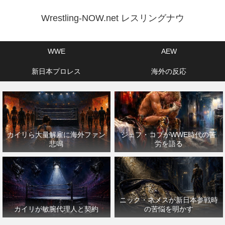
Wrestling-NOW.net レスリングナウ
WWE
AEW
新日本プロレス
海外の反応
カイリら大量解雇に海外ファン
ジェフ・コブがWWE時代の苦
悲鳴
労を語る
ニック・ネメスが新日本参戦時
カイリが敏腕代理人と契約
の苦悩を明かす