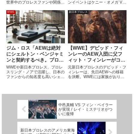
世界中のプロレスファンや関係者
ンイベントはケニー・オメガ VS
が注目した一戦で、各所からさま
クリス・ジェリコでしたが、注目
ざまなリアクションが上がってい
カードの1つに”ハングマン”アダ
WWE
新日本プロレス
ます。その中で、WWEに復帰し
ム・ペイジ VS PACというプロレ
たばかりのブロンソン・リード
スファン垂涎の顔合わせが...
（ジョナ）は中邑を挑発するツイ
ー...
ジム・ロス「AEWは絶対
【WWE】デビッド・フィ
にシェルトン・ベンジャミ
ンレーのAEW入団に父フ
ンと契約するべき。プロレ
ィット・フィンレーがコメ
ス界の財産だよ」
ント「お前がつるんでる犬
WWEや新日本プロレス、プロレ
元新日本プロレスのデビッド・フ
連中なんて処分しちま
スリング・ノアで活躍し、日本の
ィンレーは、先日AEWへの移籍
ファンからの知名度も高いシェル
を決断。WWEには家族がおり、
え！」
トン・ベンジャミン。日本のファ
移籍先として本命されている中で
ンから愛されている彼は、2023
の意外な選択となりました。現
年9月にWWEから解雇された
在、WWE・NXTでは父フィッ
後、日本復帰を希望しています。
ト・フィンレー（デイブ・フィン
48歳という年齢もあり、「引退...
レー）と弟ウリヤ・コナーズが二
中邑真輔 VS フィン・ベイラー
世...
が実現 / レイ・ミステリオがつ
いに復帰
新日本プロレスのアメリカ東海