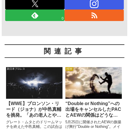
0
関連記事
新日本プロレス
AEW
【WWE】ブロンソン・リ
“Double or Nothing”への
ード（ジョナ）が中邑真輔
出場をキャンセルしたPAC
を挑発。「あの老人とやり
とAEWの関係はどうなっ
終わったんだし、RAWで
ているのか？Codyがコメ
グレート・ムタとのドリームマッ
5月25日に開催されたAEWの旗揚
会おうや」
ント
チを終えた中邑真輔。この試合は
げ興行"Double or Nothing"。メイ