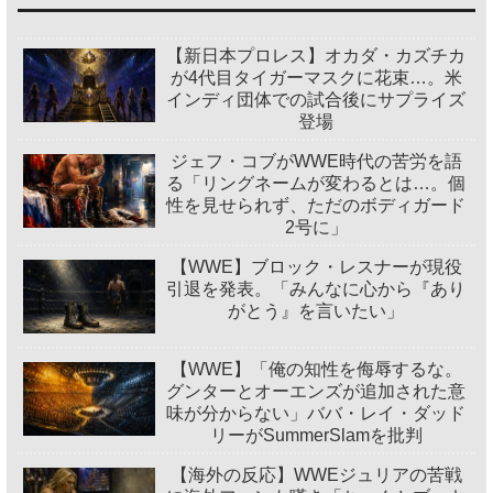
【新日本プロレス】オカダ・カズチカ
が4代目タイガーマスクに花束…。米
インディ団体での試合後にサプライズ
登場
ジェフ・コブがWWE時代の苦労を語
る「リングネームが変わるとは…。個
性を見せられず、ただのボディガード
2号に」
【WWE】ブロック・レスナーが現役
引退を発表。「みんなに心から『あり
がとう』を言いたい」
【WWE】「俺の知性を侮辱するな。
グンターとオーエンズが追加された意
味が分からない」ババ・レイ・ダッド
リーがSummerSlamを批判
【海外の反応】WWEジュリアの苦戦