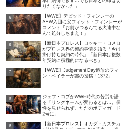
本に納得できず…でも日本との縁は切
りたくなかった」
【WWE】デビッド・フィンレーの
AEW入団に父フィット・フィンレーが
コメント「お前がつるんでる犬連中な
んて処分しちまえ！」
【新日本プロレス】ロッキー・ロメロ
がプロレス界の契約事情を語る「今は
掛け持ち契約の時代」「新日本は複数
年契約に積極的になるべき」
【WWE】Judgement Day追放のフィ
ン・ベイラーが謎の投稿「1372」
ジェフ・コブがWWE時代の苦労を語
る「リングネームが変わるとは…。個
性を見せられず、ただのボディガード
2号に」
【新日本プロレス】オカダ・カズチカ