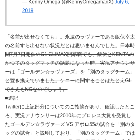
— Kenny Omega (@KennyOmegamanX)
July 6,
2019
「名前が出せなくても」。永遠のラヴァーである飯伏幸太
の名前すら出せない状況だとは思いませんでした。
日本時
間7月7日開催のG1 CLIMAX開幕戦でも、飯伏とKENTAの
かつてのタッグマッチの話題になった時、実況アナウンサ
ーは「ゴールデン☆ラヴァーズ」を「別のタッグチーム」
と置き換えていました。ケニーに関することはたとえGL
でさえもNGなのでしょう。
■追記
Twitterに上記部分についてのご指摘があり、確認したとこ
ろ、実況アナウンサーは2010年にプロレス大賞を受賞し
たゴールデン☆ラヴァーズ VS アポロ55の試合を「別のタ
ッグの試合」と説明しており、「別のタッグチーム」では