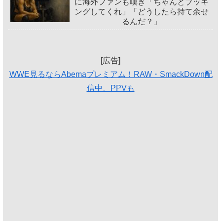
に海外ファンも嘆き「ちゃんとブッキ
ングしてくれ」「どうしたら持て余せ
るんだ？」
[広告]
WWE見るならAbemaプレミアム！RAW・SmackDown配
信中、PPVも