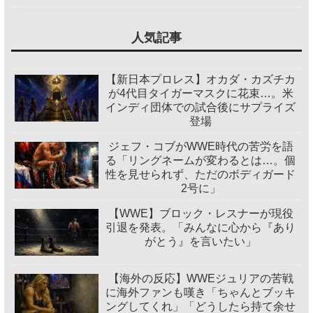
人気記事
【新日本プロレス】オカダ・カズチカ
が4代目タイガーマスクに花束…。米
インディ団体での試合後にサプライズ
登場
ジェフ・コブがWWE時代の苦労を語
る「リングネームが変わるとは…。個
性を見せられず、ただのボディガード
2号に」
【WWE】ブロック・レスナーが現役
引退を発表。「みんなに心から『あり
がとう』を言いたい」
【海外の反応】WWEジュリアの苦戦
に海外ファンも嘆き「ちゃんとブッキ
ングしてくれ」「どうしたら持て余せ