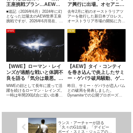
王座挑戦プラン…AEWト
ア興行に出場。オセアニア
ニー・カーン社長が2024
のヤングライオン候補生た
■追記（2026年6月）2024年に幻
去年2月に初のオーストラリアツ
年のForbidden Doorで起
ちに注目！
となった辻陽太のAEW世界王座
アーを敢行した新日本プロレス。
挑戦ですが、2026年6月現在、状
オーストラリア市場の開拓に力を
用予定も実現せず
況は大きく変化しています。辻は
入れていて、過去にオカダ・カズ
新日本プロレスを牽引する中心選
チカをローカル団体に派遣したこ
WWE
AEW
手へと成長を遂げ、同月には
ともあるほど。今年の6月にも
IWGP王座への返り咲きを達成し
29・30日にメルボリン・シドニ
ました。これにより、...
ーで"NJPW SOUTHER...
【WWE】ローマン・レイ
【AEW】タイ・コンティ
ンズが過酷な戦いと体調不
を巻き込んで炎上したサミ
良を語る「気分は最悪。体
ー・ゲバラ破局騒動、ゲバ
の調子も良くない。でも、
ラが声明を発表。「悪者探
WWEの顔として長年に渡って活
昨日、サミー・ゲバラが恋人パム
いつでも100％のパフォー
しはやめてくれ」
躍を続けるローマン・レインズ。
との破局を発表しました。
一時は年間200試合に近い出番が
Dynamiteでの公開プロポーズも
マンスをするよ」
あり、体に蓄積されたダメージは
あった2人ですが、すれ違いがあ
深刻です。白血病との戦いなど、
ったのでしょう。8年間の関係は
多くの困難を乗り越えてきた彼
終わりを告げたわけですが、この
は、今も体調不良と戦っていま
件は「ゲバラと親しいタイ・コン
す。コンディションは決して良く
ティのせいなのではないか」と
ランス・アーチャーが語る
な...
い...
「久々のG1出場」「デイビー
ボーイ・スミス・ジュニアの新