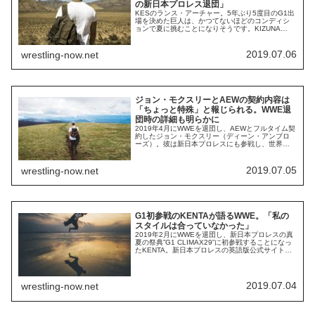
の新日本プロレス退団」
KESのランス・アーチャー。5年ぶり5度目のG1出
場を決めた巨人は、かつてないほどのコンディシ
ョンで夏に挑むことになりそうです。KIZUNA
ROADシリーズのアーチャーは本当に魅力的でした
ね。最近、アーチャーはWrestling IncのPodcast番
組に出演しました。そこでいくつかの興味深いコ
2019.07.06
wrestling-now.net
メントを残していたので、紹介します。久々のG1
出場について2...
ジョン・モクスリーとAEWの契約内容は
「ちょっと特殊」と報じられる。WWE退
団時の詳細も明らかに
2019年4月にWWEを退団し、AEWとフルタイム契
約したジョン・モクスリー（ディーン・アンブロ
ーズ）。彼は新日本プロレスにも参戦し、世界中
のプロレスファンを喜ばせています。モクスリー
とAEWの契約内容について、Rajah.comが次のよ
うに報じています。モクスリーはAEWと3年契約を
2019.07.05
wrestling-now.net
結んでいるようです。これは他の主要レスラーと
同じ数字です。しかし、モクスリ...
G1初参戦のKENTAが語るWWE。「私の
スタイルは合っていなかった」
2019年2月にWWEを退団し、新日本プロレスの真
夏の祭典”G1 CLIMAX29”に初参戦することになっ
たKENTA。新日本プロレスの英語版公式サイトに
掲載されたインタビューで、WWEについて語って
います。「大変な5年間だった」2014年7月、
KENTAはWWEの日本公演で更改契約を行いまし
た。9月に「ヒデオ・イタミ」のリングネームでデ
2019.07.04
wrestling-now.net
ビューするも、度重な...