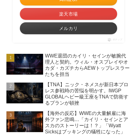
楽天市場
メルカリ
ポチップ
WWE退団のカイリ・セインが敏腕代
理人と契約。ウィル・オスプレイやオ
カダ・カズチカらAEWトップレスラー
たちを担当
【TNA】ニック・ネメスが新日本プロ
レス参戦時の苦悩を明かす。IWGP
GLOBALヘビー級王座をTNAで防衛す
るプランが頓挫
【海外の反応】WWEの大量解雇に海
外ファン悲鳴…「カイリ・セインとア
スカのストーリーは！？」「Wyatt
Sicksはブッキングの犠牲になった」