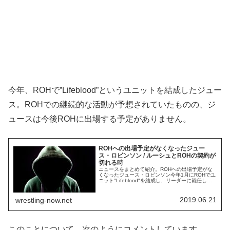
今年、ROHで”Lifeblood”というユニットを結成したジュー
ス。ROHでの継続的な活動が予想されていたものの、ジ
ュースは今後ROHに出場する予定がありません。
ROHへの出場予定がなくなったジュー
ス・ロビンソン / ルーシュとROHの契約が
切れる時
ニュースをまとめて紹介。ROHへの出場予定がな
くなったジュース・ロビンソン今年1月にROHでユ
ニット"Lifeblood"を結成し、リーダーに就任した
ジュース・ロビンソン。同ユニットにはデビッ
ド・フィンレー、バンディード、テニール・ダッ
シュウッド（元WWEエマ）などの魅力的なメンバ
2019.06.21
wrestling-now.net
ーが在籍しています。しかし、レスリング・オブ
ザーバーによれは、ジュースはROH...
このことについて、次のようにコメントしています。