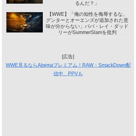
るんだ？」
【WWE】「俺の知性を侮辱するな。
グンターとオーエンズが追加された意
味が分からない」ババ・レイ・ダッド
リーがSummerSlamを批判
[広告]
WWE見るならAbemaプレミアム！RAW・SmackDown配
信中、PPVも