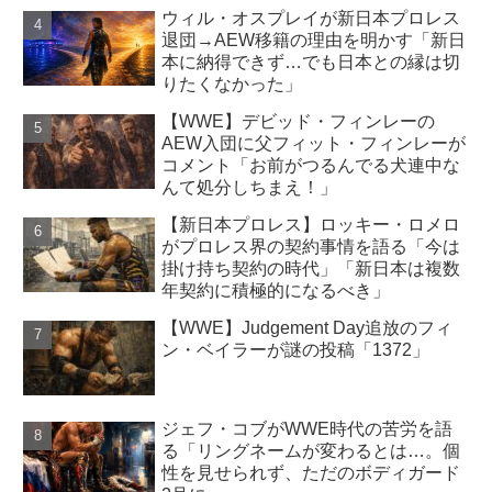
ウィル・オスプレイが新日本プロレス
退団→AEW移籍の理由を明かす「新日
本に納得できず…でも日本との縁は切
りたくなかった」
【WWE】デビッド・フィンレーの
AEW入団に父フィット・フィンレーが
コメント「お前がつるんでる犬連中な
んて処分しちまえ！」
【新日本プロレス】ロッキー・ロメロ
がプロレス界の契約事情を語る「今は
掛け持ち契約の時代」「新日本は複数
年契約に積極的になるべき」
【WWE】Judgement Day追放のフィ
ン・ベイラーが謎の投稿「1372」
ジェフ・コブがWWE時代の苦労を語
る「リングネームが変わるとは…。個
性を見せられず、ただのボディガード