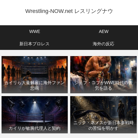
Wrestling-NOW.net レスリングナウ
WWE
AEW
新日本プロレス
海外の反応
カイリら大量解雇に海外ファン
ジェフ・コブがWWE時代の苦
悲鳴
労を語る
ニック・ネメスが新日本参戦時
カイリが敏腕代理人と契約
の苦悩を明かす