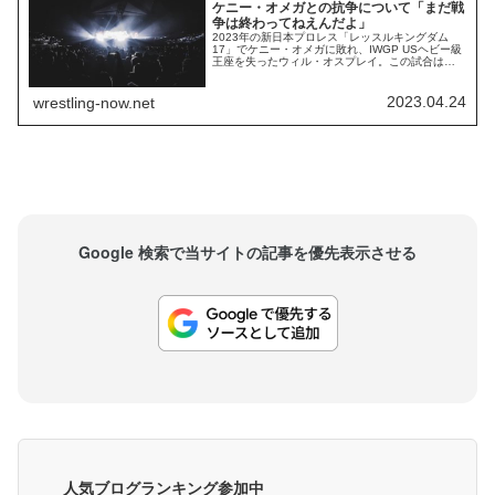
ケニー・オメガとの抗争について「まだ戦
争は終わってねえんだよ」
2023年の新日本プロレス「レッスルキングダム
17」でケニー・オメガに敗れ、IWGP USヘビー級
王座を失ったウィル・オスプレイ。この試合は世
界中のファンから名勝負として高く評価されてお
り、2人がリング上で見せた激しすぎる戦いと熱い
ストーリーに魅了された人は決して少なくありま
2023.04.24
wrestling-now.net
せん。2人の再選を望む声も当然あり、以前の報道
では6月に開催される AEWと新日本の...
Google 検索で当サイトの記事を優先表示させる
人気ブログランキング参加中