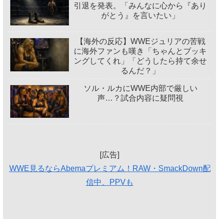
引退を発表。「みんなに心から『あり
がとう』を言いたい」
【海外の反応】WWEジュリアの苦戦
に海外ファンも嘆き「ちゃんとブッキ
ングしてくれ」「どうしたら持て余せ
るんだ？」
ソル・ルカにWWE内部で厳しい
声…？試合内容に疑問視
[広告]
WWE見るならAbemaプレミアム！RAW・SmackDown配
信中、PPVも