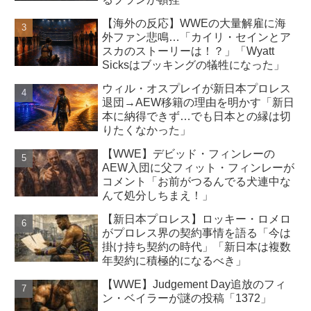
【海外の反応】WWEの大量解雇に海
外ファン悲鳴…「カイリ・セインとア
スカのストーリーは！？」「Wyatt
Sicksはブッキングの犠牲になった」
ウィル・オスプレイが新日本プロレス
退団→AEW移籍の理由を明かす「新日
本に納得できず…でも日本との縁は切
りたくなかった」
【WWE】デビッド・フィンレーの
AEW入団に父フィット・フィンレーが
コメント「お前がつるんでる犬連中な
んて処分しちまえ！」
【新日本プロレス】ロッキー・ロメロ
がプロレス界の契約事情を語る「今は
掛け持ち契約の時代」「新日本は複数
年契約に積極的になるべき」
【WWE】Judgement Day追放のフィ
ン・ベイラーが謎の投稿「1372」