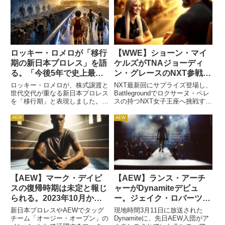
ロッキー・ロメロが「移行
【WWE】ショーン・マイ
期の新日本プロレス」を語
ケルズがTNAジョーディ
る。「今後5年で史上最高
ン・グレースのNXT参戦を
の選手層になるさ」
語る。「Royal Rumbleに
ロッキー・ロメロが、株式譲渡と
NXT最新回にサプライズ登場し、
ブッキングしたらHHHが
世代交代が重なる新日本プロレス
Battlegroundでロクサーヌ・ペレ
を「移行期」と表現しました。経
スの持つNXT女子王座へ挑戦する
嫉妬してね」
営体制とロースターの両面で変化
ことを表明したジョーディン・グ
が続く中、それでも現在のG1と
レース。TNAのトップ女子レスラ
AEW
AEW
若手選手を高く評価し、今後5年
ーである彼女は2024年のRoyal
で「新日本史上最高クラスのロー
Rumbleで行われた女子ロイヤ
スター」になるとの期待を語っ
ル...
て...
【AEW】マーク・デイビ
【AEW】ランス・アーチ
スの復帰時期は未定と報じ
ャーがDynamiteデビュ
られる。2023年10月から
ー。ジェイク・ロバーツの
長期欠場中
クライアント
新日本プロレスやAEWでタッグ
現地時間3月11日に放送された
チーム「オージー・オープン」の
Dynamiteに、先日AEW入団がア