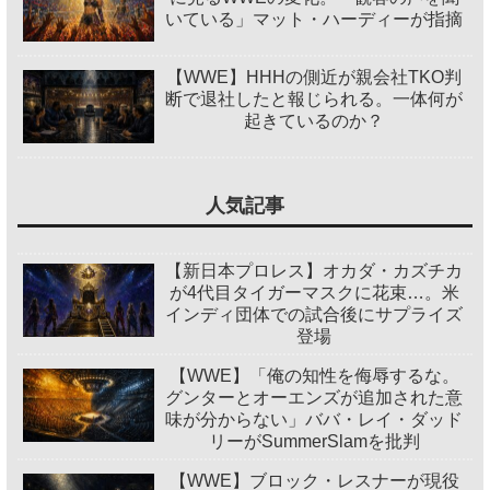
いている」マット・ハーディーが指摘
【WWE】HHHの側近が親会社TKO判
断で退社したと報じられる。一体何が
起きているのか？
人気記事
【新日本プロレス】オカダ・カズチカ
が4代目タイガーマスクに花束…。米
インディ団体での試合後にサプライズ
登場
【WWE】「俺の知性を侮辱するな。
グンターとオーエンズが追加された意
味が分からない」ババ・レイ・ダッド
リーがSummerSlamを批判
【WWE】ブロック・レスナーが現役