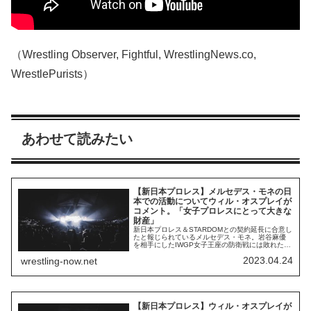
（Wrestling Observer, Fightful, WrestlingNews.co,
WrestlePurists）
あわせて読みたい
【新日本プロレス】メルセデス・モネの日
本での活動についてウィル・オスプレイが
コメント。「女子プロレスにとって大きな
財産」
新日本プロレス＆STARDOMとの契約延長に合意し
たと報じられているメルセデス・モネ。岩谷麻優
を相手にしたIWGP女子王座の防衛戦には敗れたも
のの、彼女は継続参戦の意思を公言しています。
2023.04.24
wrestling-now.net
契約更新が試合結果に直接的な影響を与えること
はなく、彼女はチャンピオンの身分から離れてよ
り自由な活動を始めるかもしれません。日本のプ
ロレス、特に女子プロレスへのリスペクトを持...
【新日本プロレス】ウィル・オスプレイが