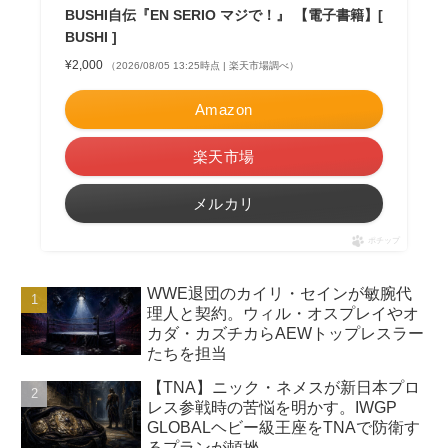
BUSHI自伝『EN SERIO マジで！』 【電子書籍】[
BUSHI ]
¥2,000
（2026/08/05 13:25時点 | 楽天市場調べ）
Amazon
楽天市場
メルカリ
ポチップ
WWE退団のカイリ・セインが敏腕代
理人と契約。ウィル・オスプレイやオ
カダ・カズチカらAEWトップレスラー
たちを担当
【TNA】ニック・ネメスが新日本プロ
レス参戦時の苦悩を明かす。IWGP
GLOBALヘビー級王座をTNAで防衛す
るプランが頓挫