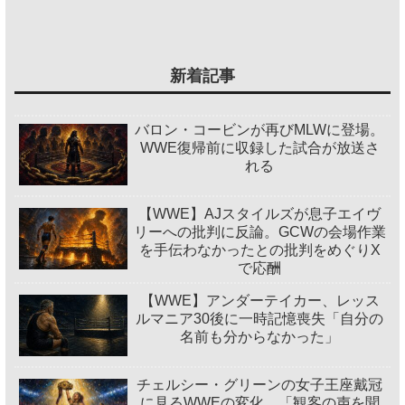
新着記事
バロン・コービンが再びMLWに登場。
WWE復帰前に収録した試合が放送さ
れる
【WWE】AJスタイルズが息子エイヴ
リーへの批判に反論。GCWの会場作業
を手伝わなかったとの批判をめぐりX
で応酬
【WWE】アンダーテイカー、レッス
ルマニア30後に一時記憶喪失「自分の
名前も分からなかった」
チェルシー・グリーンの女子王座戴冠
に見るWWEの変化。「観客の声を聞