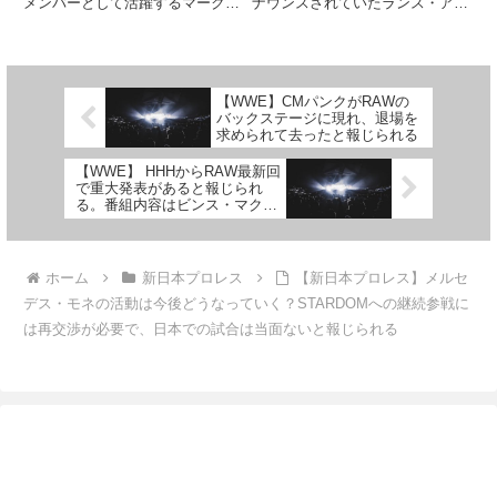
メンバーとして活躍するマーク・
ナウンスされていたランス・アー
デイビス。カイル・フレッチャー
チャーが登場しました。先週の放
とのタッグで世界中のファンを沸
送でレジェンドレスラーのジェイ
かせてきた彼ですが、最近は怪我
ク・ロバーツが「俺にはクライア
に悩まされることが多くなってき
ントがいる」と発言し、AEWに
ました。現在、彼は2023年1...
新たなヒールレスラーが...
【WWE】CMパンクがRAWの
バックステージに現れ、退場を
求められて去ったと報じられる
【WWE】 HHHからRAW最新回
で重大発表があると報じられ
る。番組内容はビンス・マクマ
ホンが大幅変更
ホーム
新日本プロレス
【新日本プロレス】メルセ
デス・モネの活動は今後どうなっていく？STARDOMへの継続参戦に
は再交渉が必要で、日本での試合は当面ないと報じられる