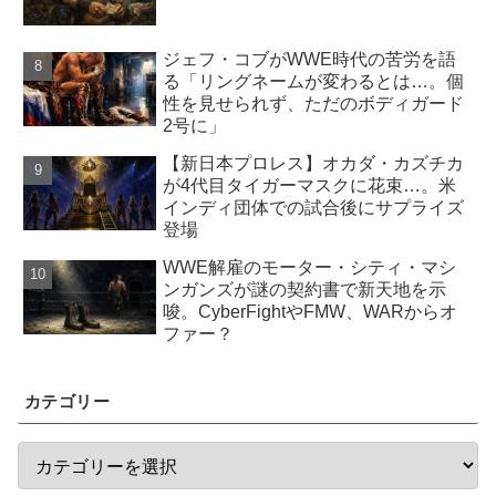
ジェフ・コブがWWE時代の苦労を語
る「リングネームが変わるとは…。個
性を見せられず、ただのボディガード
2号に」
【新日本プロレス】オカダ・カズチカ
が4代目タイガーマスクに花束…。米
インディ団体での試合後にサプライズ
登場
WWE解雇のモーター・シティ・マシ
ンガンズが謎の契約書で新天地を示
唆。CyberFightやFMW、WARからオ
ファー？
カテゴリー