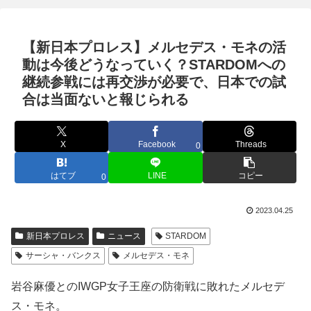
【新日本プロレス】メルセデス・モネの活
動は今後どうなっていく？STARDOMへの
継続参戦には再交渉が必要で、日本での試
合は当面ないと報じられる
X
Facebook
Threads
0
はてブ
LINE
コピー
0
2023.04.25
新日本プロレス
ニュース
STARDOM
サーシャ・バンクス
メルセデス・モネ
岩谷麻優とのIWGP女子王座の防衛戦に敗れたメルセデ
ス・モネ。