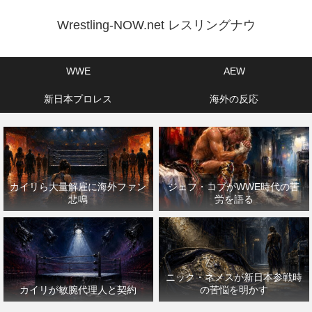
Wrestling-NOW.net レスリングナウ
WWE
AEW
新日本プロレス
海外の反応
カイリら大量解雇に海外ファン
ジェフ・コブがWWE時代の苦
悲鳴
労を語る
ニック・ネメスが新日本参戦時
カイリが敏腕代理人と契約
の苦悩を明かす