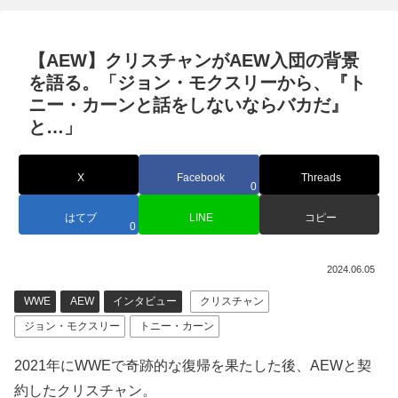
【AEW】クリスチャンがAEW入団の背景
を語る。「ジョン・モクスリーから、『ト
ニー・カーンと話をしないならバカだ』
と…」
X
Facebook
Threads
0
はてブ
LINE
コピー
0
2024.06.05
WWE
AEW
インタビュー
クリスチャン
ジョン・モクスリー
トニー・カーン
2021年にWWEで奇跡的な復帰を果たした後、AEWと契
約したクリスチャン。