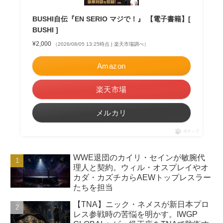
BUSHI自伝『EN SERIO マジで！』 【電子書籍】[
BUSHI ]
¥2,000
（2026/08/05 13:25時点 | 楽天市場調べ）
Amazon
楽天市場
メルカリ
ポチップ
WWE退団のカイリ・セインが敏腕代
理人と契約。ウィル・オスプレイやオ
カダ・カズチカらAEWトップレスラー
たちを担当
【TNA】ニック・ネメスが新日本プロ
レス参戦時の苦悩を明かす。IWGP