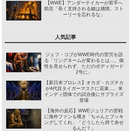
【WWE】アンダーテイカーが若手へ
助言「長く支持される鍵は感情。スト
ーリーを忘れるな」
人気記事
ジェフ・コブがWWE時代の苦労を語
る「リングネームが変わるとは…。個
性を見せられず、ただのボディガード
2号に」
【新日本プロレス】オカダ・カズチカ
が4代目タイガーマスクに花束…。米
インディ団体での試合後にサプライズ
登場
【海外の反応】WWEジュリアの苦戦
に海外ファンも嘆き「ちゃんとブッキ
ングしてくれ」「どうしたら持て余せ
るんだ？」