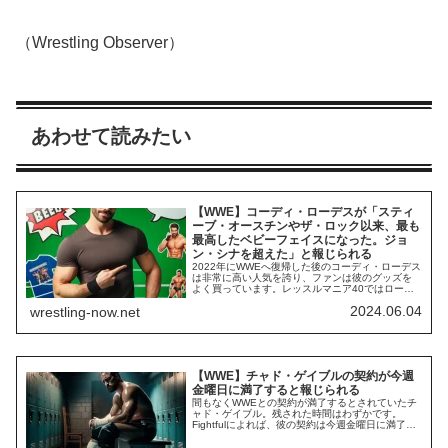
（Wrestling Observer）
あわせて読みたい
【WWE】コーディ・ローデスが「スティ
ーブ・オースチンやザ・ロック以来、最も
最高したベビーフェイスになった。ジョ
ン・シナを超えた」と報じられる
2022年にWWEへ復帰した後のコーディ・ローデス
は非常に高い人気を誇り、ファンは彼のグッズを
よく買っています。レッスルマニア40ではローマ
ン・レインズに勝利して統一王座を獲得。負傷に
2024.06.04
wrestling-now.net
よる欠場もありましたが活動は順調で、今後も
WWEの主人公としての活躍に期待がかかります。
レスリング・オブザーバーのデイブ・メルツァー
によれば、彼の集客力やグッズ売上は2000年...
【WWE】チャド・ゲイブルの契約が今週
金曜日に満了すると報じられる
間もなくWWEとの契約が満了するとされていたチ
ャド・ゲイブル。残された時間はわずかです。
Fightfulによれば、彼の契約は今週金曜日に満了す
るとのこと。HHH体制で再びプッシュを受け、ヒ
ールターンしてさらに注目を集めるようになった