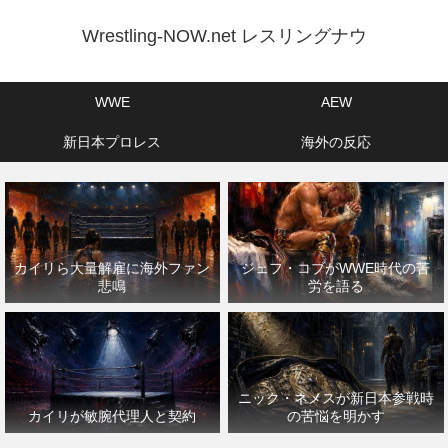
Wrestling-NOW.net レスリングナウ
WWE
AEW
新日本プロレス
海外の反応
カイリら大量解雇に海外ファン
ジェフ・コブがWWE時代の苦
悲鳴
労を語る
ニック・ネメスが新日本参戦時
カイリが敏腕代理人と契約
の苦悩を明かす