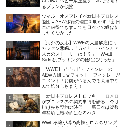
GLOBALヘビー級王座をTNAで防衛す
るプランが頓挫
ウィル・オスプレイが新日本プロレス
退団→AEW移籍の理由を明かす「新日
本に納得できず…でも日本との縁は切
りたくなかった」
【海外の反応】WWEの大量解雇に海
外ファン悲鳴…「カイリ・セインとア
スカのストーリーは！？」「Wyatt
Sicksはブッキングの犠牲になった」
【WWE】デビッド・フィンレーの
AEW入団に父フィット・フィンレーが
コメント「お前がつるんでる犬連中な
んて処分しちまえ！」
【新日本プロレス】ロッキー・ロメロ
がプロレス界の契約事情を語る「今は
掛け持ち契約の時代」「新日本は複数
年契約に積極的になるべき」
WWE移籍が噂の高橋ヒロムのリング