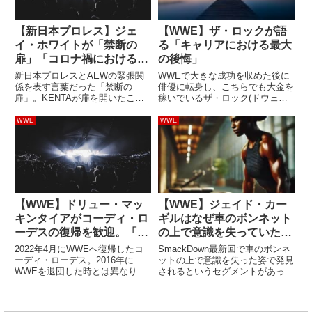
【新日本プロレス】ジェ
【WWE】ザ・ロックが語
イ・ホワイトが「禁断の
る「キャリアにおける最大
扉」「コロナ禍におけるア
の後悔」
メリカでの活動」を語る
新日本プロレスとAEWの緊張関
WWEで大きな成功を収めた後に
係を表す言葉だった「禁断の
俳優に転身し、こちらでも大金を
扉」。KENTAが扉を開いたこ
稼いでいるザ・ロック(ドウェイ
と、新日本とAEWが提携関係に
ン・ジョンソン)。エンターテイ
なったこともあり、現在は「他団
メント業界の中でも屈指のエンタ
WWE
WWE
体からレスラーがやってくるこ
ーテイナーとなった今、レスラー
と」を示す言葉として使われてい
人生における最大の後悔を明かし
ます。新日本所属のジェイ・ホワ
ました。きっかけはザ・ハリケ
イトは...
ー...
【WWE】ドリュー・マッ
【WWE】ジェイド・カー
キンタイアがコーディ・ロ
ギルはなぜ車のボンネット
ーデスの復帰を歓迎。「俺
の上で意識を失っていたの
たちはほとんど同じだ」
か？
2022年4月にWWEへ復帰したコ
SmackDown最新回で車のボンネ
ーディ・ローデス。2016年に
ットの上で意識を失った姿で発見
WWEを退団した時とは異なり、
されるというセグメントがあった
トップスターとしての古巣帰還と
ジェイド・カーギル。WWE女子
なりました。退団から6年間、彼
タッグ王座のチャンピオンとして
が築き上げてきたキャリアはビン
ビアンカ・ブレアと共に活躍する