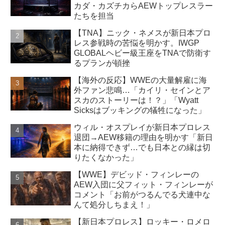
カダ・カズチカらAEWトップレスラー
たちを担当
【TNA】ニック・ネメスが新日本プロ
レス参戦時の苦悩を明かす。IWGP
GLOBALヘビー級王座をTNAで防衛す
るプランが頓挫
【海外の反応】WWEの大量解雇に海
外ファン悲鳴…「カイリ・セインとア
スカのストーリーは！？」「Wyatt
Sicksはブッキングの犠牲になった」
ウィル・オスプレイが新日本プロレス
退団→AEW移籍の理由を明かす「新日
本に納得できず…でも日本との縁は切
りたくなかった」
【WWE】デビッド・フィンレーの
AEW入団に父フィット・フィンレーが
コメント「お前がつるんでる犬連中な
んて処分しちまえ！」
【新日本プロレス】ロッキー・ロメロ