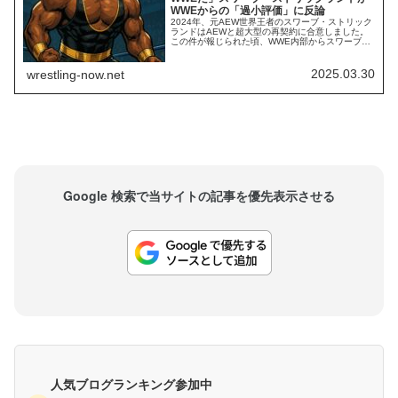
WWEからの「過小評価」に反論
2024年、元AEW世界王者のスワーブ・ストリック
ランドはAEWと超大型の再契約に合意しました。
この件が報じられた頃、WWE内部からスワーブへ
の「批判」も報じられ、物議を醸しました。AEW
とスワーブは新たに5年契約を締結。具体的な年俸
の金額は不明ですが、「WWEが考えるスワーブの
2025.03.30
wrestling-now.net
市場価値を遥かに上回る金額」だと報じられまし
た。この報道は、WWE内部に「AEW...
Google 検索で当サイトの記事を優先表示させる
人気ブログランキング参加中