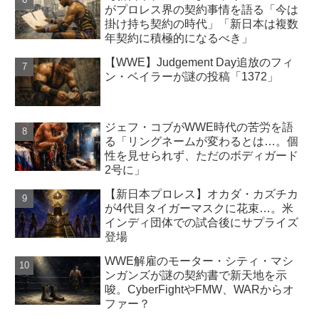
がプロレス界の契約事情を語る「今は
掛け持ち契約の時代」「新日本は複数
年契約に積極的になるべき」
【WWE】Judgement Day追放のフィ
ン・ベイラーが謎の投稿「1372」
ジェフ・コブがWWE時代の苦労を語
る「リングネームが変わるとは…。個
性を見せられず、ただのボディガード
2号に」
【新日本プロレス】オカダ・カズチカ
が4代目タイガーマスクに花束…。米
インディ団体での試合後にサプライズ
登場
WWE解雇のモーター・シティ・マシ
ンガンズが謎の契約書で新天地を示
唆。CyberFightやFMW、WARからオ
ファー？