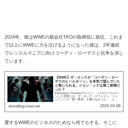
2024年、彼はWWEの親会社TKOの取締役に就任。これま
で以上にWWEに力を注げるようになった彼は、2年連続
でレッスルマニアに向けコーディ・ローデスと抗争を演じ
ています。
【WWE】ザ・ロックが「コーディ・ロー
デスのヒールターン」を本気で望んでいた
と報じられる。ジョン・シナは第二候補だ
った？
Elimination Chamberでジョン・シナがヒールター
ンした背景には、ザ・ロック（ドウェイン・ジョ
ンソン）の「第一希望」が通らなかった……とい
う事情があったのかもしれません。コーディ・ロ
2025.03.08
wrestling-now.net
ーデスに対して「お前の魂がほしい」などと語り
かけていたロック様に対し、コーディは
Elimination Chamberで「クソ喰らえ」と反発。そ
の後、ロック様と結託...
愛するWWEのビジネスのためなら何でもする。そこに