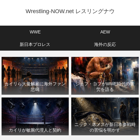
Wrestling-NOW.net レスリングナウ
WWE
AEW
新日本プロレス
海外の反応
カイリら大量解雇に海外ファン
ジェフ・コブがWWE時代の苦
悲鳴
労を語る
ニック・ネメスが新日本参戦時
カイリが敏腕代理人と契約
の苦悩を明かす