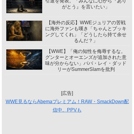
引退を発表。「みんなに心から『あり
がとう』を言いたい」
【海外の反応】WWEジュリアの苦戦
に海外ファンも嘆き「ちゃんとブッキ
ングしてくれ」「どうしたら持て余せ
るんだ？」
【WWE】「俺の知性を侮辱するな。
グンターとオーエンズが追加された意
味が分からない」ババ・レイ・ダッド
リーがSummerSlamを批判
[広告]
WWE見るならAbemaプレミアム！RAW・SmackDown配
信中、PPVも