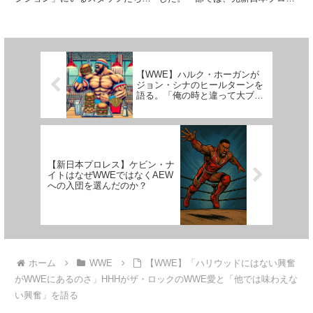
アホどもにさ…」
指示によって進行していきます。
スの高橋ヒロムの新リングネーム
ゴリラ・ポジションは番組制作の
になるのでは…？と噂されてお
コントロールルームのことで、ビ
り、動向に注目が集まります。
ンス・マクマホンやHHHといっ
BAKUSAIは誰のリングネームに
た番組制作の中心人物たちが、...
なるのか？WWEでは、新入団選
手...
【WWE】ハルク・ホーガンが
ジョン・シナのヒールターンを
語る。「俺の時と違って大ブー
イングを浴びてるね」
【新日本プロレス】ケビン・ナ
イトはなぜWWEではなくAEW
への入団を選んだのか？
ホーム
WWE
【WWE】「ハリウッドにはない興奮
がWWEにあるのさ」HHHがザ・ロックのWWE愛と「他では味わえな
い興奮」を語る