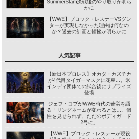
SummerSlam決戦後のやり取りが明ら
かに
【WWE】ブロック・レスナーVSグン
ターが実現しなかった理由は何なの
か？過去の計画と頓挫が明らかに
人気記事
【新日本プロレス】オカダ・カズチカ
が4代目タイガーマスクに花束…。米
インディ団体での試合後にサプライズ
登場
ジェフ・コブがWWE時代の苦労を語
る「リングネームが変わるとは…。個
性を見せられず、ただのボディガード
2号に」
【WWE】ブロック・レスナーが現役