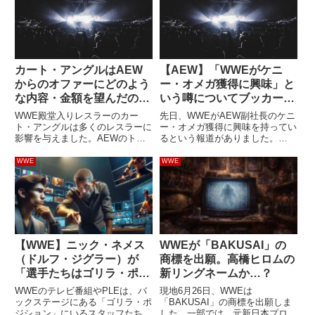
カート・アングルはAEW
【AEW】「WWEがケニ
からのオファーにどのよう
ー・オメガ獲得に興味」と
な内容・金額を望んだの
いう噂についてブッカーT
か？
が持論を語る。「AJスタ
WWE殿堂入りレスラーのカー
先日、WWEがAEW副社長のケニ
イルズと戦いたい、と思う
ト・アングルは多くのレスラーに
ー・オメガ獲得に興味を持ってい
影響を与えました。AEWのトッ
るという報道がありました。
かも」
プレスラーの1人であるケニー・
WWE関係者の何名かは「我々は
オメガも彼へのリスペクトを隠し
ケニーを獲得できる」と考えてい
WWE
WWE
ません。WWEよりもスポーツラ
るようで、もし実現すればコーデ
イクなプロレスを標榜してきた
ィ・ローデス以来のAEW→WWE
AEWはアングルの獲得を望み、
への大物移籍となります。200...
契約...
【WWE】ニック・ネメス
WWEが「BAKUSAI」の
（ドルフ・ジグラー）が
商標を出願。高橋ヒロムの
「選手たちはゴリラ・ポジ
新リングネームか…？
ションで何をしているの
WWEのテレビ番組やPLEは、バ
現地6月26日、WWEは
か」を語る。「オフィスの
ックステージにある「ゴリラ・ポ
「BAKUSAI」の商標を出願しま
ジション」にいるスタッフたちの
した。一部では、元新日本プロレ