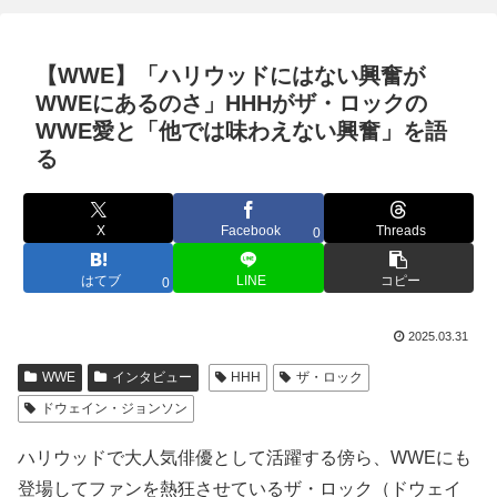
【WWE】「ハリウッドにはない興奮が
WWEにあるのさ」HHHがザ・ロックの
WWE愛と「他では味わえない興奮」を語
る
X
Facebook
Threads
0
はてブ
LINE
コピー
0
2025.03.31
WWE
インタビュー
HHH
ザ・ロック
ドウェイン・ジョンソン
ハリウッドで大人気俳優として活躍する傍ら、WWEにも
登場してファンを熱狂させているザ・ロック（ドウェイ