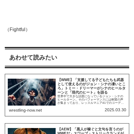
（Fightful）
あわせて読みたい
【WWE】「支援してる子どもたちも武器
として使えるのがジョン・シナの凄いとこ
ろ」トミー・ドリーマーがシナのヒールタ
ーンと「現代のヒート」を語る
世界中で大きな話題になっているジョン・シナの
ヒールターン。そのパフォーマンスには称賛の声
が集まっており、レッスルマニア41でのコーデ
ィ・ローデス戦に向けてさらに大きな盛り上がり
2025.03.30
wrestling-now.net
を見せていくことになりそうです。シナは
Elimination Chamberでザ・ロック（ドウェイン・
ジョンソン）と結託し、コーディにローブロー。
その後はファンにも暴言を吐きまくり、大...
【AEW】「黒人が稼ぐと文句を言うのが
WWEだ」スワーブ・ストリックランドが