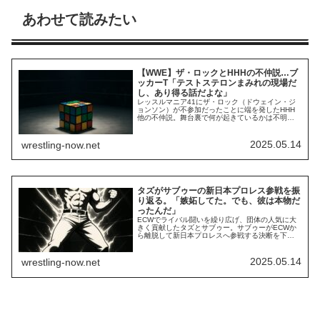
あわせて読みたい
【WWE】ザ・ロックとHHHの不仲説…ブ
ッカーT「テストステロンまみれの現場だ
し、あり得る話だよな」
レッスルマニア41にザ・ロック（ドウェイン・ジ
ョンソン）が不参加だったことに端を発したHHH
他の不仲説。舞台裏で何が起きているかは不明で
すが、現場からは「あり得る」という意見が上が
っています。Elimination Chamberでジョン・シナ
をヒールターンさせたロック様は、シナとコーデ
2025.05.14
wrestling-now.net
ィ・ローデスの統一王座をめぐるストーリーに深
く関与することが期待されてい...
タズがサブゥーの新日本プロレス参戦を振
り返る。「嫉妬してた。でも、彼は本物だ
ったんだ」
ECWでライバル闘いを繰り広げ、団体の人気に大
きく貢献したタズとサブゥー。サブゥーがECWか
ら離脱して新日本プロレスへ参戦する決断を下し
た時、タズに嫉妬心が芽生えました。先日、サブ
ゥーは60歳で逝去。かつての仲間たちが彼との思
い出を語っています。タズは彼と時にライバルと
2025.05.14
wrestling-now.net
して、時にタッグチームの仲間として戦っていま
したが、1995年にサブゥーが新日本プロレスへ...