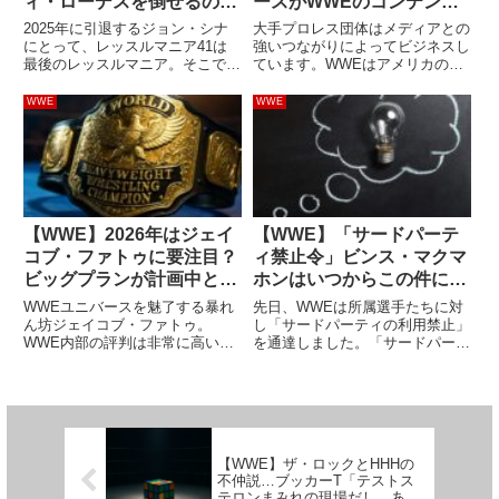
ィ・ローデスを倒せるの
ースがWWEのコンテンツ
か？現在の試合計画はどう
制作に興味を持っている？
2025年に引退するジョン・シナ
大手プロレス団体はメディアとの
なっているのか
にとって、レッスルマニア41は
強いつながりによってビジネスし
最後のレッスルマニア。そこで彼
ています。WWEはアメリカの大
が栄光を掴み取る可能性があるよ
手メディアNBC＆FOXと、AEW
うです。先日開催された
は巨大メディアコングロマリット
WWE
WWE
Elimination Chamberでヒールタ
のワーナー・ブラザース・ディス
ーンした彼は、レッスルマニア
カバリーとビジネスパートナーの
41でコーディ・ロー...
関係にあり、それぞれ友好的...
【WWE】2026年はジェイ
【WWE】「サードパーテ
コブ・ファトゥに要注目？
ィ禁止令」ビンス・マクマ
ビッグプランが計画中と報
ホンはいつからこの件につ
じられる
いて考えていたのか
WWEユニバースを魅了する暴れ
先日、WWEは所属選手たちに対
ん坊ジェイコブ・ファトゥ。
し「サードパーティの利用禁止」
WWE内部の評判は非常に高いよ
を通達しました。「サードパーテ
うです。2025年10月から姿を消
ィ」にはTwitchやYoutube、
している彼は、プロレスとは無関
Cameo.comが含まれていると考
係な歯科治療のために休養を取
えられていましたが、リングネー
り、その後も復帰していません。
ムではなく本名を使用し、会社に
Survivor Seriesの...
報告するという条...
【WWE】ザ・ロックとHHHの
不仲説…ブッカーT「テストス
テロンまみれの現場だし、あり