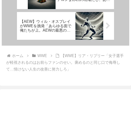
得る話だよな」
【AEW】ウィル・オスプレイ
がWWEを挑発「あらゆる面で
俺たちが上。AEWの最悪の日
でもね」
ホーム
WWE
【WWE】リア・リプリー「女子選手
が軽視されるのはお前らファンのせい。褒めるのと同じ口で侮辱し
て…情けない人生の改善に努力しろ」