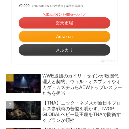
¥2,000
（2026/08/05 13:25時点 | 楽天市場調べ）
＼楽天ポイント4倍セール！／
楽天市場
Amazon
メルカリ
ポチップ
WWE退団のカイリ・セインが敏腕代
理人と契約。ウィル・オスプレイやオ
カダ・カズチカらAEWトップレスラー
たちを担当
【TNA】ニック・ネメスが新日本プロ
レス参戦時の苦悩を明かす。IWGP
GLOBALヘビー級王座をTNAで防衛す
るプランが頓挫