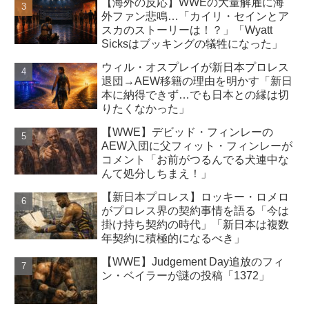
【海外の反応】WWEの大量解雇に海
外ファン悲鳴…「カイリ・セインとア
スカのストーリーは！？」「Wyatt
Sicksはブッキングの犠牲になった」
ウィル・オスプレイが新日本プロレス
退団→AEW移籍の理由を明かす「新日
本に納得できず…でも日本との縁は切
りたくなかった」
【WWE】デビッド・フィンレーの
AEW入団に父フィット・フィンレーが
コメント「お前がつるんでる犬連中な
んて処分しちまえ！」
【新日本プロレス】ロッキー・ロメロ
がプロレス界の契約事情を語る「今は
掛け持ち契約の時代」「新日本は複数
年契約に積極的になるべき」
【WWE】Judgement Day追放のフィ
ン・ベイラーが謎の投稿「1372」