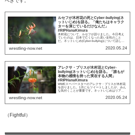
べきです。
ルセフが木村花の死とCyber-bullying(ネ
ットいじめ)を語る。「俺たちはキャラク
ターを演じているだけなんだ」
#RIPHanaKimura
木村花について、ルセフが語りました。今日考え
ていたのは、日本で亡くなった若い女性のこと
だ。ネットいじめ(Cyber-bullying)について話した
い。ソーシャル・メディア……ソーシャル・メデ
2020.05.24
wrestling-now.net
ィアは素晴らしいよ。俺はソーシャル・メディア
が大好きだ。そのことは誤解しないでくれ。で
も、これは止めないといけない。いじめられるこ
とが好きな人間なんていないんだからな。...
アレクサ・ブリスが木村花とCyber-
bullying(ネットいじめ)を語る。「誰もが
本物の感情を持った実在する人間」
#RIPHanaKimura
WWEスーパースターのアレクサ・ブリスが木村花
を語りました。1月にもツイートしましたが、みん
な気付くことが重要です。ネットいじめはリアル
なものだということ、本心かどうかにかかわら
2020.05.24
wrestling-now.net
ず、言葉には大きな影響力があるということを。
私は木村花さんと関わりがあったわけではありま
せん。でも、彼女と家族のことを考えると心が痛
みます。ネット上での言動に責任を持つときが来
ました...
（Fightful）