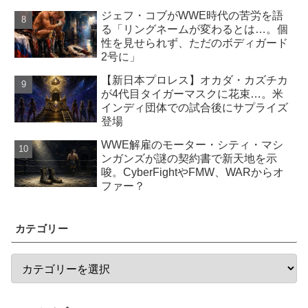
ジェフ・コブがWWE時代の苦労を語
る「リングネームが変わるとは…。個
性を見せられず、ただのボディガード
2号に」
【新日本プロレス】オカダ・カズチカ
が4代目タイガーマスクに花束…。米
インディ団体での試合後にサプライズ
登場
WWE解雇のモーター・シティ・マシ
ンガンズが謎の契約書で新天地を示
唆。CyberFightやFMW、WARからオ
ファー？
カテゴリー