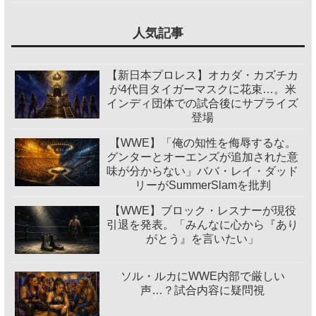
人気記事
【新日本プロレス】オカダ・カズチカ
が4代目タイガーマスクに花束…。米
インディ団体での試合後にサプライズ
登場
【WWE】「俺の知性を侮辱するな。
グンターとオーエンズが追加された意
味が分からない」ババ・レイ・ダッド
リーがSummerSlamを批判
【WWE】ブロック・レスナーが現役
引退を発表。「みんなに心から『あり
がとう』を言いたい」
ソル・ルカにWWE内部で厳しい
声…？試合内容に疑問視