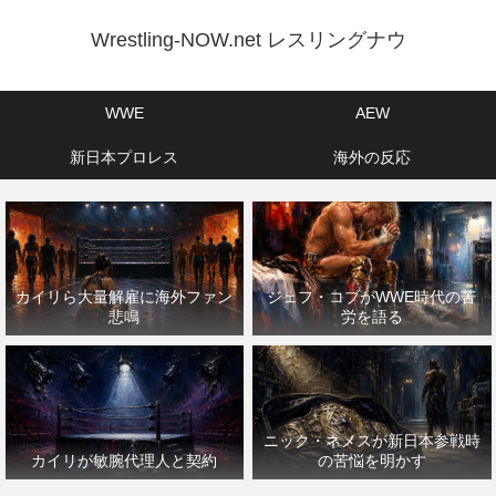
Wrestling-NOW.net レスリングナウ
WWE
AEW
新日本プロレス
海外の反応
カイリら大量解雇に海外ファン
ジェフ・コブがWWE時代の苦
悲鳴
労を語る
ニック・ネメスが新日本参戦時
カイリが敏腕代理人と契約
の苦悩を明かす