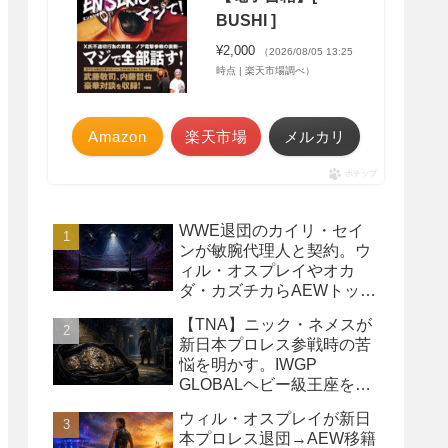
BUSHI ]
¥2,000
（2026/08/05 13:25
時点 | 楽天市場調べ）
Amazon
楽天市場
メルカリ
ポチップ
WWE退団のカイリ・セイ
ンが敏腕代理人と契約。ウ
ィル・オスプレイやオカ
ダ・カズチカらAEWトップ
レスラーたちを担当
【TNA】ニック・ネメスが
新日本プロレス参戦時の苦
悩を明かす。IWGP
GLOBALヘビー級王座を
TNAで防衛するプランが頓
ウィル・オスプレイが新日
挫
本プロレス退団→AEW移籍