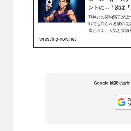
ントに…「次は『
TNAとの契約満了が
戦でも知られる彼の去
歳と若く、人気と実績
ァーしていたと報じら
wrestling-now.net
TNA社長で、現在はカ
Google 検索で