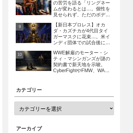
の苦労を語る「リングネー
ムが変わるとは…。個性を
見せられず、ただのボディ
ガード2号に」
【新日本プロレス】オカ
ダ・カズチカが4代目タイ
ガーマスクに花束…。米イ
ンディ団体での試合後にサ
プライズ登場
WWE解雇のモーター・シ
ティ・マシンガンズが謎の
契約書で新天地を示唆。
CyberFightやFMW、WAR
からオファー？
カテゴリー
アーカイブ