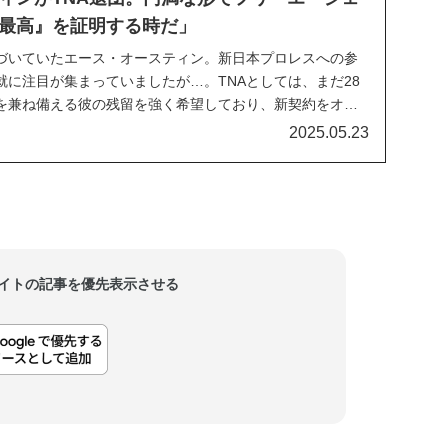
最高』を証明する時だ」
近づいていたエース・オースティン。新日本プロレスへの参
就に注目が集まっていましたが…。TNAとしては、まだ28
を兼ね備える彼の残留を強く希望しており、新契約をオフ
れています。しかし、彼は旅立つことを決断しました。元
2025.05.23
ナダの団体MLPの代表を務めるスコット・ダモ...
当サイトの記事を優先表示させる