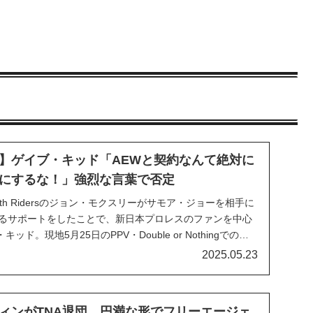
】ゲイブ・キッド「AEWと契約なんて絶対に
にするな！」強烈な言葉で否定
Death Ridersのジョン・モクスリーがサモア・ジョーを相手に
するサポートをしたことで、新日本プロレスのファンを中心
ド。現地5月25日のPPV・Double or Nothingでの大
・ジ・アリーナ・マッチへの出場が期待されていたもの
2025.05.23
に組み...
ィンがTNA退団。円満な形でフリーエージェ