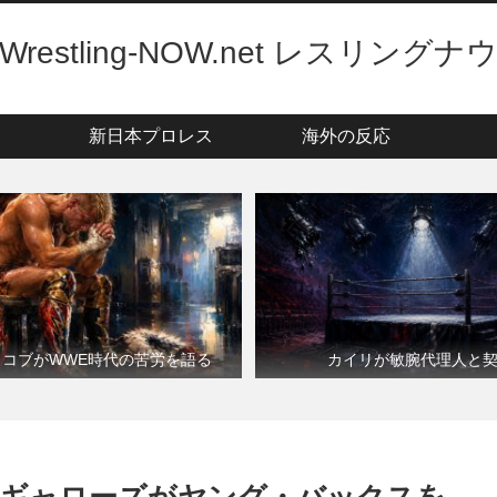
Wrestling-NOW.net レスリングナ
新日本プロレス
海外の反応
・コブがWWE時代の苦労を語る
カイリが敏腕代理人と