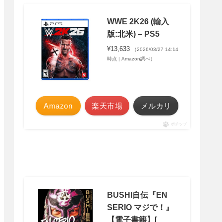
WWE 2K26 (輸入
版:北米) – PS5
¥13,633
（2026/03/27 14:14
時点 | Amazon調べ）
Amazon
楽天市場
メルカリ
ポチップ
BUSHI自伝『EN
SERIO マジで！』
【電子書籍】[