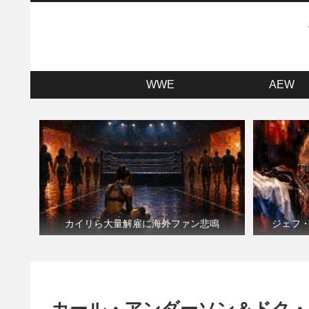
WWE
AEW
カイリら大量解雇に海外ファン悲鳴
ジェフ