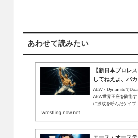
あわせて読みたい
【新日本プロレス
してねえよ、バカ
AEW・Dynamiteで
AEW世界王座を防衛
に波紋を呼んだゲイブ・キッ
乱闘アナーキー・イン
wrestling-now.net
の、現時点で彼はカード
エース・オーステ