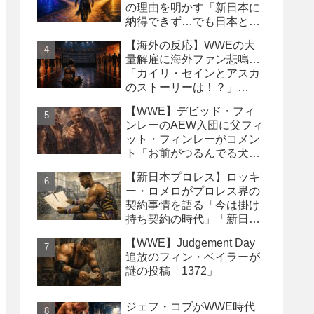
の理由を明かす「新日本に
納得できず…でも日本との
縁は切りたくなかった」
【海外の反応】WWEの大
量解雇に海外ファン悲鳴…
「カイリ・セインとアスカ
のストーリーは！？」
「Wyatt Sicksはブッキング
【WWE】デビッド・フィ
の犠牲になった」
ンレーのAEW入団に父フィ
ット・フィンレーがコメン
ト「お前がつるんでる犬連
中なんて処分しちまえ！」
【新日本プロレス】ロッキ
ー・ロメロがプロレス界の
契約事情を語る「今は掛け
持ち契約の時代」「新日本
は複数年契約に積極的にな
【WWE】Judgement Day
るべき」
追放のフィン・ベイラーが
謎の投稿「1372」
ジェフ・コブがWWE時代