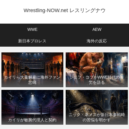
Wrestling-NOW.net レスリングナウ
WWE
AEW
新日本プロレス
海外の反応
カイリら大量解雇に海外ファン
ジェフ・コブがWWE時代の苦
悲鳴
労を語る
ニック・ネメスが新日本参戦時
カイリが敏腕代理人と契約
の苦悩を明かす