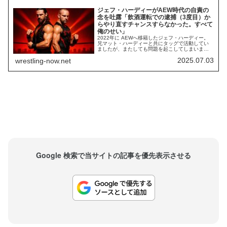
ジェフ・ハーディーがAEW時代の自責の
念を吐露「飲酒運転での逮捕（3度目）か
らやり直すチャンスすらなかった。すべて
俺のせい」
2022年に AEWへ移籍したジェフ・ハーディー。
兄マット・ハーディーと共にタッグで活動してい
ましたが、またしても問題を起こしてしまいまし
た。2022年6月、彼は「飲酒運転で逮捕（3度
2025.07.03
wrestling-now.net
目）」されました。AEWは彼らにAEW世界タッグ
王座を任せる予定でしたが、この逮捕によりお蔵
入りとなり、ジェフは「復帰条件として突きつけ
られた断酒」に取り組むことになりました。...
Google 検索で当サイトの記事を優先表示させる