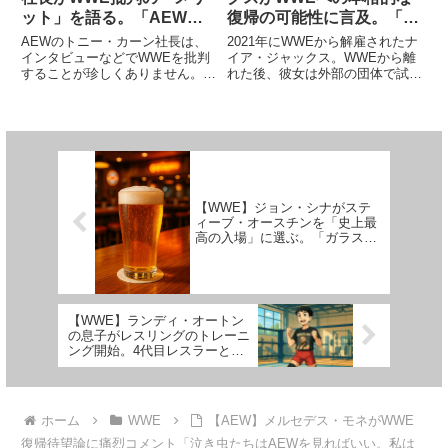
ット」を語る。「AEWへ
復帰の可能性に言及。「直
の大きな注目を集めてい
前までわからない。リング
AEWのトニー・カーン社長は、
2021年にWWEから解雇されたナ
る」
での活動は何事にも変えら
インタビューなどでWWEを批判
イア・ジャックス。WWEから離
することが珍しくありません。そ
れた後、彼女は外部の団体で試合
れないが…」
の内容は強烈な内容も多く、最近
をしていません。2023年のRoyal
では「WWEはプロレス界のハー
Rumbleで久々にリングへ上がっ
ヴェイ・ワインスタイン（ハリウ
たものの、その後にはつながって
ッドの超大物プロデューサー。女
いません。AEWへの入団にも意
性たちへの暴行が暴露され、現
欲を示してい...
在...
【WWE】ジョン・シナがステ
ィーブ・オースチンを「史上最
高の入場」に選ぶ。「ガラスが
割れる音、ビール、バイク。完
璧だよ」
【WWE】ランディ・オートン
の息子がレスリングのトレーニ
ング開始。4代目レスラーとし
てWWEのリングに上がる日も
近い？
ホーム
WWE
【AEW】メルセデス・モネがWWE
復帰待望論に痛烈コメント「泣き虫たちはAEWを見ればいい。私は