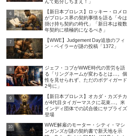
んて処分しちまえ！」
【新日本プロレス】ロッキー・ロメロ
がプロレス界の契約事情を語る「今は
掛け持ち契約の時代」「新日本は複数
年契約に積極的になるべき」
【WWE】Judgement Day追放のフィ
ン・ベイラーが謎の投稿「1372」
ジェフ・コブがWWE時代の苦労を語
る「リングネームが変わるとは…。個
性を見せられず、ただのボディガード
2号に」
【新日本プロレス】オカダ・カズチカ
が4代目タイガーマスクに花束…。米
インディ団体での試合後にサプライズ
登場
WWE解雇のモーター・シティ・マシ
ンガンズが謎の契約書で新天地を示