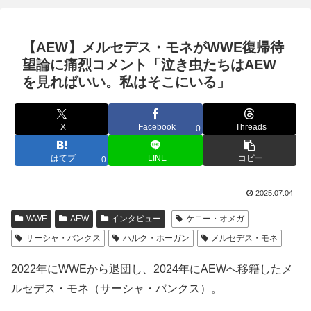
【AEW】メルセデス・モネがWWE復帰待
望論に痛烈コメント「泣き虫たちはAEW
を見ればいい。私はそこにいる」
X
Facebook
Threads
0
はてブ
LINE
コピー
0
2025.07.04
WWE
AEW
インタビュー
ケニー・オメガ
サーシャ・バンクス
ハルク・ホーガン
メルセデス・モネ
2022年にWWEから退団し、2024年にAEWへ移籍したメ
ルセデス・モネ（サーシャ・バンクス）。