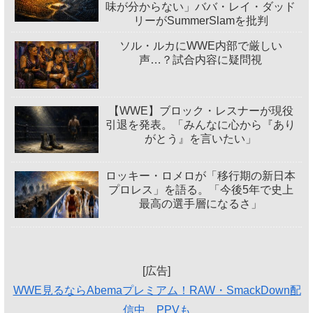
味が分からない」ババ・レイ・ダッド
リーがSummerSlamを批判
ソル・ルカにWWE内部で厳しい
声…？試合内容に疑問視
【WWE】ブロック・レスナーが現役
引退を発表。「みんなに心から『あり
がとう』を言いたい」
ロッキー・ロメロが「移行期の新日本
プロレス」を語る。「今後5年で史上
最高の選手層になるさ」
[広告]
WWE見るならAbemaプレミアム！RAW・SmackDown配
信中、PPVも