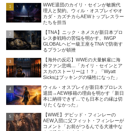
WWE退団のカイリ・セインが敏腕代
理人と契約。ウィル・オスプレイやオ
カダ・カズチカらAEWトップレスラー
たちを担当
【TNA】ニック・ネメスが新日本プロ
レス参戦時の苦悩を明かす。IWGP
GLOBALヘビー級王座をTNAで防衛す
るプランが頓挫
【海外の反応】WWEの大量解雇に海
外ファン悲鳴…「カイリ・セインとア
スカのストーリーは！？」「Wyatt
Sicksはブッキングの犠牲になった」
ウィル・オスプレイが新日本プロレス
退団→AEW移籍の理由を明かす「新日
本に納得できず…でも日本との縁は切
りたくなかった」
【WWE】デビッド・フィンレーの
AEW入団に父フィット・フィンレーが
コメント「お前がつるんでる犬連中な