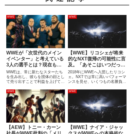
WWE
WWE
WWEが「次世代のメイン
【WWE】リコシェが将来
イベンター」と考えている
的なNXT復帰の可能性に言
3人の選手とは？現在もプ
及。「あそこはいつだって
ッシュが今後も続きそう
俺のホーム」
WWEは、常に新たなスターたち
2018年にWWEへ入団したリコシ
を生み出し、彼らを団体の顔とし
ェ。NXTでは常に高いパフォーマ
て売り出すことで利益を上げてき
ンスを見せ、いくつもの名勝負を
ました。現在のWWEを代表する
生み出しました。2019年にメイ
ビッグスターといえば、ローマ
ンロースターに昇格すると、当時
WWE
WWE
ン・レインズ、コーディ・ローデ
RAWのエグゼクティブ・ディレ
ス、CMパンク、セス・ロリンズ
クターを務めていたポール・ヘイ
らの名前が上がるでしょう。彼ら
マンに評価されてプッシ...
の...
【AEW】トニー・カーン
【WWE】ナイア・ジャッ
社長がWWE批判の「メリ
クスがWWEへの本格的な