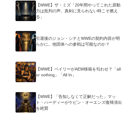
【WWE】ザ・ミズ「20年間やってこれた原動
力は批判の声。真剣に見られない時こそ燃え
る」
引退後のジョン・シナとWWEの契約内容が明
らかに。他団体への参戦は可能なのか？
【WWE】ベイリーがAEW移籍を匂わせ？「all
or nothing」「All In」
【WWE】「告知しなくて正解だった」マッ
ト・ハーディーがケビン・オーエンズ復帰演出
を絶賛