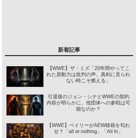
新着記事
【WWE】ザ・ミズ「20年間やってこ
れた原動力は批判の声。真剣に見られ
ない時こそ燃える」
引退後のジョン・シナとWWEの契約
内容が明らかに。他団体への参戦は可
能なのか？
【WWE】ベイリーがAEW移籍を匂わ
せ？「all or nothing」「All In」