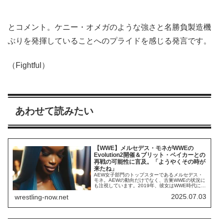
とコメント。ケニー・オメガのような強さと名勝負製造機
ぶりを発揮していることへのプライドを感じる発言です。
（Fightful）
あわせて読みたい
【WWE】メルセデス・モネがWWEの
Evolution2開催＆ブリット・ベイカーとの
再戦の可能性に言及。「ようやくその時が
来たね」
AEW女子部門のトップスターであるメルセデス・
モネ。AEWの動向だけでなく、古巣WWEの状況に
も注視しています。2019年、彼女はWWE時代に女
子選手限定PLE・Evolutionに参加。2022年に退団
2025.07.03
wrestling-now.net
するまでの間に、待望していたEvolution2の開催は
ありませんでした。しかし、盟友ベイリーらが継
続的に第二弾の開催を希望したことも影響した
か、WWEは現...