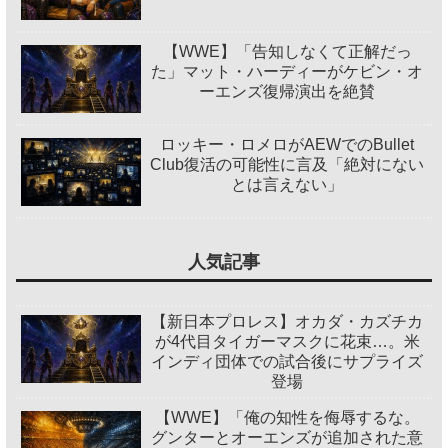
【WWE】「告知しなくて正解だっ
た」マット・ハーディーがケビン・オ
ーエンズ復帰演出を絶賛
ロッキー・ロメロがAEWでのBullet
Club復活の可能性に言及「絶対にない
とは言えない」
人気記事
【新日本プロレス】オカダ・カズチカ
が4代目タイガーマスクに花束…。米
インディ団体での試合後にサプライズ
登場
【WWE】「俺の知性を侮辱するな。
グンターとオーエンズが追加された意