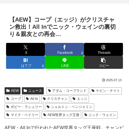
【AEW】コープ（エッジ）がクリスチャ
ン救出！All Inでニック・ウェインの裏切
り＆親友との再会…
X
Facebook
Threads
0
はてブ
LINE
コピー
0
2025.07.13
AEW
ニュース
アダム・コープランド
ケビン・ナイト
コープ
All In
クリスチャン
エッジ
ボビー・ラシュリー
シェルトン・ベンジャミン
マイク・ベイリー
AEW世界タッグ王座
ニック・ウェイン
AEW・All Inで行われたAEW世界タッグ王座戦。チャンピ