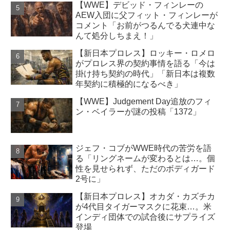
【WWE】デビッド・フィンレーの
AEW入団に父フィット・フィンレーが
コメント「お前がつるんでる犬連中な
んて処分しちまえ！」
【新日本プロレス】ロッキー・ロメロ
がプロレス界の契約事情を語る「今は
掛け持ち契約の時代」「新日本は複数
年契約に積極的になるべき」
【WWE】Judgement Day追放のフィ
ン・ベイラーが謎の投稿「1372」
ジェフ・コブがWWE時代の苦労を語
る「リングネームが変わるとは…。個
性を見せられず、ただのボディガード
2号に」
【新日本プロレス】オカダ・カズチカ
が4代目タイガーマスクに花束…。米
インディ団体での試合後にサプライズ
登場