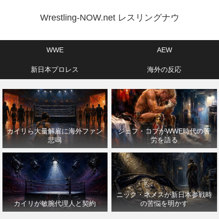
Wrestling-NOW.net レスリングナウ
WWE
AEW
新日本プロレス
海外の反応
カイリら大量解雇に海外ファン
ジェフ・コブがWWE時代の苦
悲鳴
労を語る
ニック・ネメスが新日本参戦時
カイリが敏腕代理人と契約
の苦悩を明かす