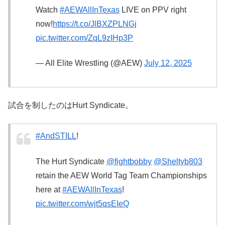
Watch
#AEWAllInTexas
LIVE on PPV right
now!
https://t.co/JlBXZPLNGj
pic.twitter.com/ZqL9zIHp3P
— All Elite Wrestling (@AEW)
July 12, 2025
試合を制したのはHurt Syndicate。
#AndSTILL
!
The Hurt Syndicate
@fightbobby
@Sheltyb803
retain the AEW World Tag Team Championships
here at
#AEWAllInTexas
!
pic.twitter.com/wjt5qsEIeQ