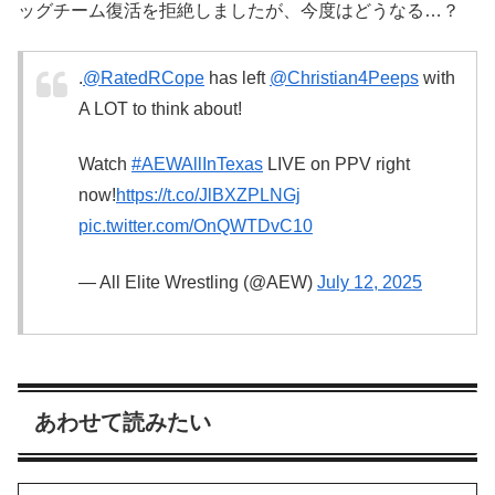
ッグチーム復活を拒絶しましたが、今度はどうなる…？
.
@RatedRCope
has left
@Christian4Peeps
with
A LOT to think about!
Watch
#AEWAllInTexas
LIVE on PPV right
now!
https://t.co/JlBXZPLNGj
pic.twitter.com/OnQWTDvC10
— All Elite Wrestling (@AEW)
July 12, 2025
あわせて読みたい