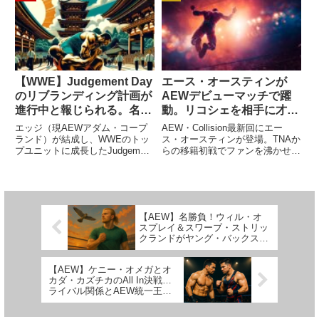
ふさわしい存在かもしれません。
素晴らしいパフォーマンスを披露
AEWはレスラーが率いる団体で
した彼は、今後もNXTへやってく
す。社長は大富豪カーン一族の
ることへの期待を...
青...
【WWE】Judgement Day
エース・オースティンが
のリブランディング計画が
AEWデビューマッチで躍
進行中と報じられる。名前
動。リコシェを相手に才能
の変更が濃厚
を見せつける
エッジ（現AEWアダム・コープ
AEW・Collision最新回にエー
ランド）が結成し、WWEのトッ
ス・オースティンが登場。TNAか
プユニットに成長したJudgement
らの移籍初戦でファンを沸かせま
Day。フィン・ベイラー、ダミア
した。彼が出場したのはリコシェ
ン・プリースト、リア・リプリ
とのシングルマッチ。素晴らしい
ー、ドミニク・ミステリオの4人
身体能力の持ち主同士の華麗な攻
で大活躍した後、JDマクドナー
防が繰り広げられました。Ace
やカリートの加入で非...
Austin's ...
【AEW】名勝負！ウィル・オ
スプレイ＆スワーブ・ストリッ
クランドがヤング・バックス戦
で躍動
【AEW】ケニー・オメガとオ
カダ・カズチカのAll In決戦…
ライバル関係とAEW統一王座
の行方は？