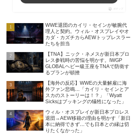
ポチップ
WWE退団のカイリ・セインが敏腕代
理人と契約。ウィル・オスプレイやオ
カダ・カズチカらAEWトップレスラー
たちを担当
【TNA】ニック・ネメスが新日本プロ
レス参戦時の苦悩を明かす。IWGP
GLOBALヘビー級王座をTNAで防衛す
るプランが頓挫
【海外の反応】WWEの大量解雇に海
外ファン悲鳴…「カイリ・セインとア
スカのストーリーは！？」「Wyatt
Sicksはブッキングの犠牲になった」
ウィル・オスプレイが新日本プロレス
退団→AEW移籍の理由を明かす「新日
本に納得できず…でも日本との縁は切
りたくなかった」