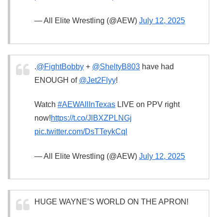
— All Elite Wrestling (@AEW)
July 12, 2025
.
@FightBobby
+
@SheltyB803
have had
ENOUGH of
@Jet2Flyy
!
Watch
#AEWAllInTexas
LIVE on PPV right
now!
https://t.co/JlBXZPLNGj
pic.twitter.com/DsTTeykCql
— All Elite Wrestling (@AEW)
July 12, 2025
HUGE WAYNE’S WORLD ON THE APRON!