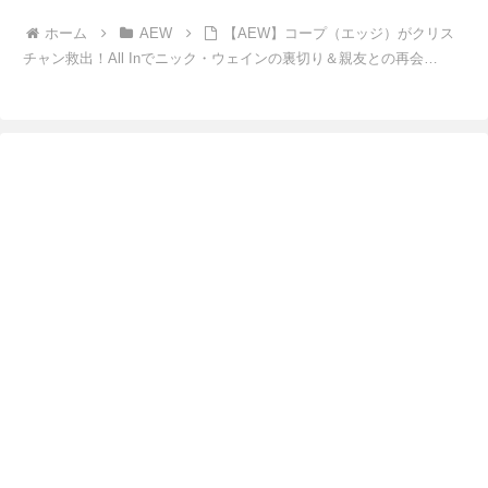
ホーム
AEW
【AEW】コープ（エッジ）がクリス
チャン救出！All Inでニック・ウェインの裏切り＆親友との再会…