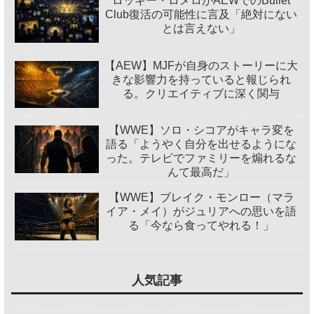
ロッキー・ロメロがAEWでのBullet
Club復活の可能性に言及「絶対にない
とは言えない」
【AEW】MJFが自身のストーリーに大
きな影響力を持っていると報じられ
る。クリエイティブに深く関与
【WWE】ソロ・シコアがキャラ変を
語る「ようやく自分を出せるようにな
った。テレビでファミリーを煽れるな
んて最高だ」
【WWE】ブレイク・モンロー（マラ
イア・メイ）がジュリアへの思いを語
る「今なら食ってやれる！」
人気記事