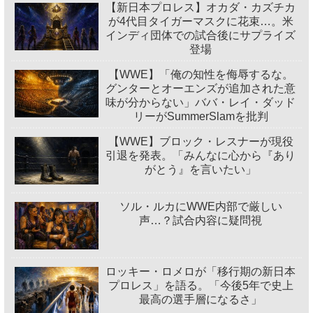
【新日本プロレス】オカダ・カズチカ
が4代目タイガーマスクに花束…。米
インディ団体での試合後にサプライズ
登場
【WWE】「俺の知性を侮辱するな。
グンターとオーエンズが追加された意
味が分からない」ババ・レイ・ダッド
リーがSummerSlamを批判
【WWE】ブロック・レスナーが現役
引退を発表。「みんなに心から『あり
がとう』を言いたい」
ソル・ルカにWWE内部で厳しい
声…？試合内容に疑問視
ロッキー・ロメロが「移行期の新日本
プロレス」を語る。「今後5年で史上
最高の選手層になるさ」