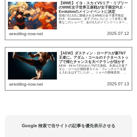
【WWE】イヨ・スカイVSリア・リプリー
のWWE女子世界王座戦が女子限定PLE・
Evolutionのメインイベントに決定
現地7月13日に開催されるWWEの女子選手限定
PLE・Evolution。女子プロレスにとって非常に重
要なこのショーで、あの2人がメインイベンターを
勤めます。SmackDown最新回で、Evolutionのメ
インイベントがイヨ・スカイとリア・リプリーに
よるWWE女子世界王座戦になることが発表されま
2025.07.12
wrestling-now.net
した。女子部門を代表するトップスター同士の激
突です。IYO S...
【AEW】ダスティン・ローデスが新TNT
王者に。アダム・コールのドクターストッ
プで得たチャンスを大ベテランが活かす
AEW・All Inで行われたTNT王座戦。本来は王者ア
ダム・コールが挑戦者カイル・フレッチャーを迎
え入れるはずでしたが…。ショーの開催直前、
AEWはコールが試合出場不可能となったことを発
表。フレッチャーの他に、元TNT王者のダニエル・
ガルシア＆サミー・ゲバラ、そしてゲバラのタッ
2025.07.13
wrestling-now.net
グパートナーである大ベテランのダスティン・ロ
ーデスが出場することを発表しました。...
Google 検索で当サイトの記事を優先表示させる