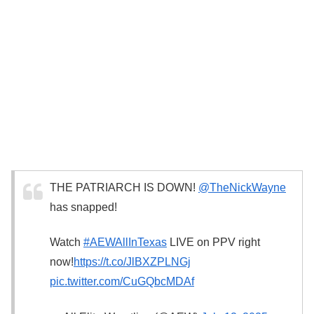
THE PATRIARCH IS DOWN!
@TheNickWayne
has snapped!
Watch
#AEWAllInTexas
LIVE on PPV right
now!
https://t.co/JlBXZPLNGj
pic.twitter.com/CuGQbcMDAf