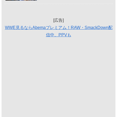
[広告]
WWE見るならAbemaプレミアム！RAW・SmackDown配
信中、PPVも