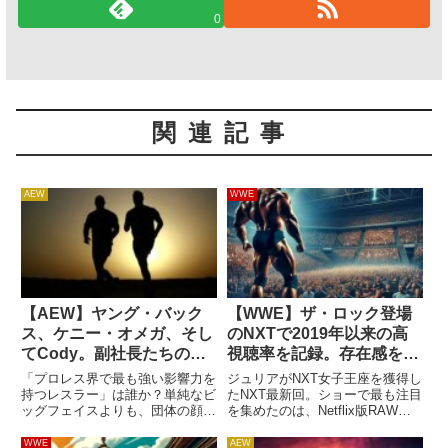
0
関連記事
AEW
WWE
【AEW】ヤング・バック
【WWE】ザ・ロック登場
ス、ケニー・オメガ、そし
のNXTで2019年以来の高
てCody。副社長たちの実
視聴率を記録。存在感を強
際の関係はどうなっていた
さを示す
「プロレス界で最も強い影響力を
ジュリアがNXT女子王座を獲得し
のか？
持つレスラー」は誰か？単純なビ
たNXT最新回。ショーで最も注目
ッグフェイスよりも、団体の顔と
を集めたのは、Netflix版RAW初
して活躍しながら団体運営に深く
回放送にも登場したザ・ロックが
関わるレスラーこそ、この称号に
出演することでした。相変わらず
WWE
AEW