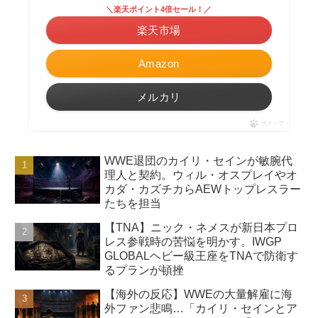
＼楽天ポイント4倍セール！／
楽天市場
Amazon
メルカリ
ポチップ
WWE退団のカイリ・セインが敏腕代
理人と契約。ウィル・オスプレイやオ
カダ・カズチカらAEWトップレスラー
たちを担当
【TNA】ニック・ネメスが新日本プロ
レス参戦時の苦悩を明かす。IWGP
GLOBALヘビー級王座をTNAで防衛す
るプランが頓挫
【海外の反応】WWEの大量解雇に海
外ファン悲鳴…「カイリ・セインとア