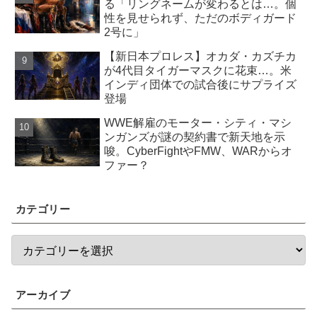
る「リングネームが変わるとは…。個
性を見せられず、ただのボディガード
2号に」
【新日本プロレス】オカダ・カズチカ
が4代目タイガーマスクに花束…。米
インディ団体での試合後にサプライズ
登場
WWE解雇のモーター・シティ・マシ
ンガンズが謎の契約書で新天地を示
唆。CyberFightやFMW、WARからオ
ファー？
カテゴリー
アーカイブ