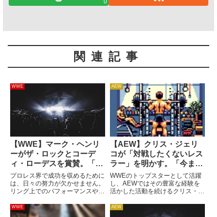
0
関連記事
WWE
AEW
【WWE】マーク・ヘンリ
【AEW】クリス・ジェリ
ーがザ・ロックとコーデ
コが「対戦したくないレス
ィ・ローデスを賞賛。「一
ラー」を明かす。「今まで
日中プロレスを見ている男
に対戦したことのない人と
プロレス界で成功を収めるために
WWEのトップスターとして活躍
たちだ」
戦いたい」
は、日々の努力が欠かせません。
し、AEWではその豊富な経験を
リング上でのパフォーマンスやプ
活かした活動を続けるクリス・ジ
ロモスキルを向上させるために必
ェリコ。53歳の大ベテランは変
要なのは実践だけではなく、過去
化を決して恐れず、常に新しいも
WWE
AEW
の映像を見てレスラーたちのやり
のを探しています。このマインド