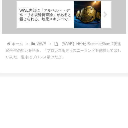
WWE内部に「アルベルト・デ
ル・リオ復帰待望論」があると
報じられる。地元メキシコでは
人気顕在…トラブルメーカーの
去就に注目
ホーム
WWE
【WWE】HHHがSummerSlam 2夜連
続開催の狙いを語る。「プロレス版ディズニーランドを体験してほし
いんだ。週末はプロレス漬けだよ」