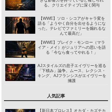
きな影響力を持っていると報じられ
る。クリエイティブに深く関与
【WWE】ソロ・シコアがキャラ変を
語る「ようやく自分を出せるようにな
った。テレビでファミリーを煽れるな
んて最高だ」
【WWE】ブレイク・モンロー（マラ
イア・メイ）がジュリアへの思いを語
る「今なら食ってやれる！」
AJスタイルズの息子エイヴリーを巡る
「下積み」論争。ムース、レクシス・
キング、AJフランシスがエイヴリーを
擁護
人気記事
【新日本プロレス】オカダ・カズチカ