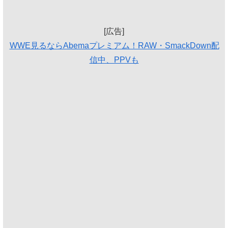
[広告]
WWE見るならAbemaプレミアム！RAW・SmackDown配
信中、PPVも