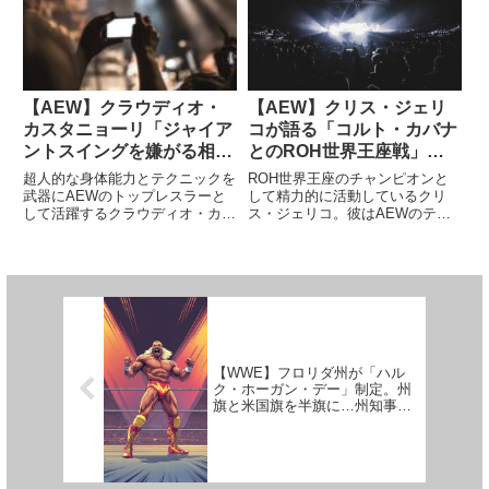
方を参考にすることも必要です。
が彼をスターたらしめているのか
ある意味では座学とも言えるこ
もしれません。最新のインタビ
の...
ュ...
【AEW】クラウディオ・
【AEW】クリス・ジェリ
カスタニョーリ「ジャイア
コが語る「コルト・カバナ
ントスイングを嫌がる相手
とのROH世界王座戦」
もいる。AEWでは、例え
「ドラゴン・リー、石井智
超人的な身体能力とテクニックを
ROH世界王座のチャンピオンと
ば…」
宏、クリス・ヒーローとの
武器にAEWのトップレスラーと
して精力的に活動しているクリ
して活躍するクラウディオ・カス
ス・ジェリコ。彼はAEWのテレ
対戦プラン」
タニョーリ。彼のパワーを象徴す
ビ番組で頻繁に防衛戦を戦ってお
る技の1つにジャイアントスイン
り、その活躍ぶりに「ここ20年
グがあります。「セザーロ」のリ
で誰よりもROHに貢献してい
ングネームで活躍していたWWE
る」という意見も出ています。自
時代も今も、彼は対戦相手をぶ
身のPodcast番組の中で、ジェ...
ん...
【WWE】フロリダ州が「ハル
ク・ホーガン・デー」制定。州
旗と米国旗を半旗に…州知事
「真のフロリダ人だった」