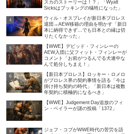
スカのストーリーは！？」「Wyatt
Sicksはブッキングの犠牲になった」
ウィル・オスプレイが新日本プロレス
退団→AEW移籍の理由を明かす「新日
本に納得できず…でも日本との縁は切
りたくなかった」
【WWE】デビッド・フィンレーの
AEW入団に父フィット・フィンレーが
コメント「お前がつるんでる犬連中な
んて処分しちまえ！」
【新日本プロレス】ロッキー・ロメロ
がプロレス界の契約事情を語る「今は
掛け持ち契約の時代」「新日本は複数
年契約に積極的になるべき」
【WWE】Judgement Day追放のフィ
ン・ベイラーが謎の投稿「1372」
ジェフ・コブがWWE時代の苦労を語