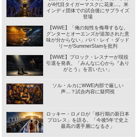
が4代目タイガーマスクに花束…。米
インディ団体での試合後にサプライズ
登場
【WWE】「俺の知性を侮辱するな。
グンターとオーエンズが追加された意
味が分からない」ババ・レイ・ダッド
リーがSummerSlamを批判
【WWE】ブロック・レスナーが現役
引退を発表。「みんなに心から『あり
がとう』を言いたい」
ソル・ルカにWWE内部で厳しい
声…？試合内容に疑問視
ロッキー・ロメロが「移行期の新日本
プロレス」を語る。「今後5年で史上
最高の選手層になるさ」