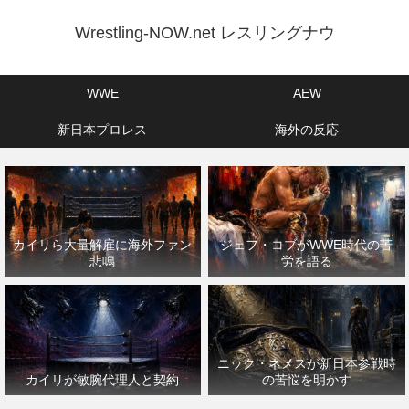
Wrestling-NOW.net レスリングナウ
WWE
AEW
新日本プロレス
海外の反応
カイリら大量解雇に海外ファン
ジェフ・コブがWWE時代の苦
悲鳴
労を語る
ニック・ネメスが新日本参戦時
カイリが敏腕代理人と契約
の苦悩を明かす