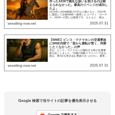
作ったAEWで無礼な扱いを受けるのは耐
えられなかった。最高のリベンジが成功し
たよ」
2019年にAEW旗揚げの中心人物となり、2022年
に退団して古巣WWEへ復帰したコーディ・ローデ
ス。AEWへの思いは複雑です。もともと、彼は
AEWで満足な活動ができていたわけではありませ
2025.07.31
wrestling-now.net
んでした。ファンから頻繁にブーイングされるよ
うになったことも、退団の一因になったと指摘さ
れることがあります。また、同じ他設立の中心人
物となったケニー・オメガとヤング・バック...
【WWE】ビンス・マクマホンの交通事故
にWWE内部で「昔から運転が荒く、同乗
したくなかった」の声
先日、ビンス・マクマホンの運転する車が交通事
故を起こしました。79歳の高齢ドライバーである
彼は、車3台を巻き込む事故のきっかけに。被害を
受けた女性は、SNSで「あの車は140〜150キロく
らいで他の車を縫うように走り、私のBMWに追突
した」と裏側を明かしています。現場では、覆面
2025.07.31
wrestling-now.net
警官がビンスのスピード違反を追跡していました
が、追いつく前に事故が発生。警察の報告...
Google 検索で当サイトの記事を優先表示させる