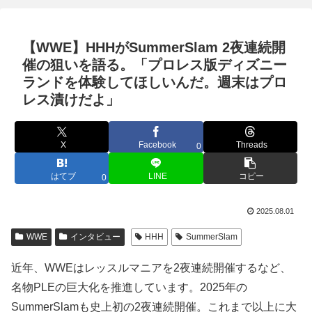
【WWE】HHHがSummerSlam 2夜連続開
催の狙いを語る。「プロレス版ディズニー
ランドを体験してほしいんだ。週末はプロ
レス漬けだよ」
X
Facebook
Threads
0
はてブ
LINE
コピー
0
2025.08.01
WWE
インタビュー
HHH
SummerSlam
近年、WWEはレッスルマニアを2夜連続開催するなど、
名物PLEの巨大化を推進しています。2025年の
SummerSlamも史上初の2夜連続開催。これまで以上に大