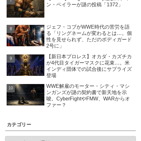
ン・ベイラーが謎の投稿「1372」
ジェフ・コブがWWE時代の苦労を語
る「リングネームが変わるとは…。個
性を見せられず、ただのボディガード
2号に」
【新日本プロレス】オカダ・カズチカ
が4代目タイガーマスクに花束…。米
インディ団体での試合後にサプライズ
登場
WWE解雇のモーター・シティ・マシ
ンガンズが謎の契約書で新天地を示
唆。CyberFightやFMW、WARからオ
ファー？
カテゴリー