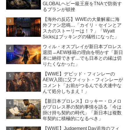
GLOBALヘビー級王座をTNAで防衛す
るプランが頓挫
【海外の反応】WWEの大量解雇に海
外ファン悲鳴…「カイリ・セインとア
スカのストーリーは！？」「Wyatt
Sicksはブッキングの犠牲になった」
ウィル・オスプレイが新日本プロレス
退団→AEW移籍の理由を明かす「新日
本に納得できず…でも日本との縁は切
りたくなかった」
【WWE】デビッド・フィンレーの
AEW入団に父フィット・フィンレーが
コメント「お前がつるんでる犬連中な
んて処分しちまえ！」
【新日本プロレス】ロッキー・ロメロ
がプロレス界の契約事情を語る「今は
掛け持ち契約の時代」「新日本は複数
年契約に積極的になるべき」
【WWE】Judgement Day追放のフィ