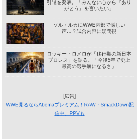
引退を発表。「みんなに心から『あり
がとう』を言いたい」
ソル・ルカにWWE内部で厳しい
声…？試合内容に疑問視
ロッキー・ロメロが「移行期の新日本
プロレス」を語る。「今後5年で史上
最高の選手層になるさ」
[広告]
WWE見るならAbemaプレミアム！RAW・SmackDown配
信中、PPVも