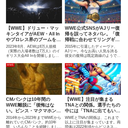
【WWE】ドリュー・マッ
WWE公式SNSがAJリー復
キンタイアがAEW・All In
帰を誤ってネタバレ。「復
やプロレス界のブームを語
帰戦に合わせてリングギア
る。「プロレス界がどれだ
を用意してるよ」
2023年8月、AEWは8万人規模
2015年に引退したディーヴァ、
け成長したか、という証」
（実際の入場者数は7万人）のイ
AJリー。今なお高い人気を誇る
ギリス大会All Inを開催しまし
彼女の復帰は既定路線のようで
た。アメリカを飛び出してイギリ
す。2023年に夫CMパンクが
スで歴史を作ったAEW。ヨーロ
WWEへ復帰した後、WWEはリ
WWE
WWE
ッパのプロレスシーンの盛り上が
ーの復帰も検討し始めるようにな
りは、ヨーロッパ出身のプロレス
り、一時は「熱望している」との
ラーにとっては本当に喜...
報道が出たことも。そして、パ
ン...
CMパンクは10年間の
【WWE】注目が集まる
WWE離脱に「後悔はな
TNAとの関係。選手たちの
い。ビンス・マクマホンが
中には「TNAに出てもい
いたからね」
い」と思っている人が多い
2014年から2023年までWWEから
WWEとTNAの関係は、これまで
と報じられる
離れていたCMパンク。約10年
以上に注目が集まっています。両
間、いろんなことを経験しまし
団体は2022年頃からビジネスを