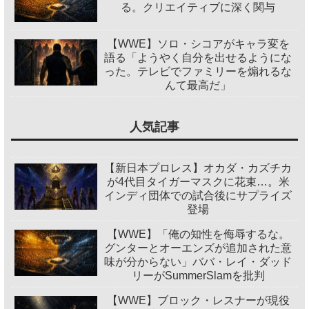
る。クリエイティブに深く関与
【WWE】ソロ・シコアがキャラ変を
語る「ようやく自分を出せるようにな
った。テレビでファミリーを煽れるな
んて最高だ」
人気記事
【新日本プロレス】オカダ・カズチカ
が4代目タイガーマスクに花束…。米
インディ団体での試合後にサプライズ
登場
【WWE】「俺の知性を侮辱するな。
グンターとオーエンズが追加された意
味が分からない」ババ・レイ・ダッド
リーがSummerSlamを批判
【WWE】ブロック・レスナーが現役