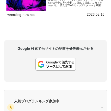
との抗争中に鼻を骨折し、激しく流血。これをき
っかけに、彼女はWWEのトップスターへと飛躍す
ることになりました。結果として、WWEに大きな
利益をもたらすことにはなりましたが、WWEの番
組中に選手が流血するのは可能な限り避けたいこ
2026.02.16
wrestling-now.net
と。パンチで流血させてしまった側のジャックス
は、厳しい罰則も覚悟していました。最新のイ...
Google 検索で当サイトの記事を優先表示させる
人気ブログランキング参加中
★
→