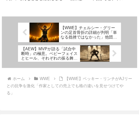
た。UFC参戦、俳優としての活
するようになり、2022年のRoyal
動、AEW入団、そして退団…。
Rumbleで行われた女子ロイヤ
誰にもできない経験を積んだ彼の
ル・ランブル・マッチには、当時
スター性は衰え知らずで、WWE
インパクト・レスリング（現
復帰後はトップスターの1...
TNA）に参戦して...
【WWE】チェルシー・グリー
ンの足首骨折の詳細が判明「単
なる捻挫ではなかった」他団体
王座も陥落
【AEW】MVPが語る「試合中
断時」の極意。ベビーフェイス
とヒール、それぞれの振る舞い
とは
ホーム
WWE
【WWE】ベッキー・リンチがAJリー
との抗争を激化「作家としての売上でも格の違いを見せつけてや
る」