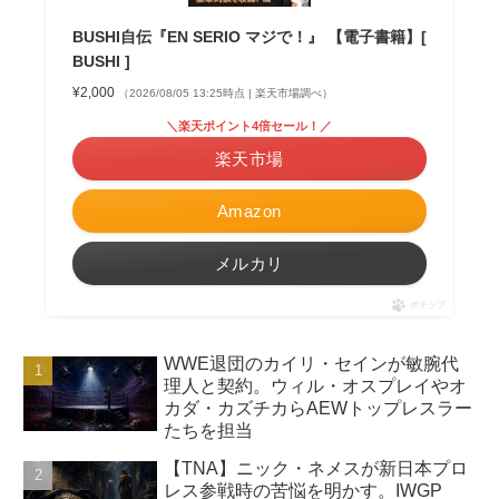
BUSHI自伝『EN SERIO マジで！』 【電子書籍】[
BUSHI ]
¥2,000
（2026/08/05 13:25時点 | 楽天市場調べ）
＼楽天ポイント4倍セール！／
楽天市場
Amazon
メルカリ
ポチップ
WWE退団のカイリ・セインが敏腕代
理人と契約。ウィル・オスプレイやオ
カダ・カズチカらAEWトップレスラー
たちを担当
【TNA】ニック・ネメスが新日本プロ
レス参戦時の苦悩を明かす。IWGP