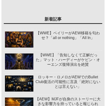
新着記事
【WWE】ベイリーがAEW移籍を匂わ
せ？「all or nothing」「All In」
【WWE】「告知しなくて正解だっ
た」マット・ハーディーがケビン・オ
ーエンズ復帰演出を絶賛
ロッキー・ロメロがAEWでのBullet
Club復活の可能性に言及「絶対にない
とは言えない」
【AEW】MJFが自身のストーリーに大
きな影響力を持っていると報じられ