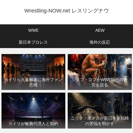
Wrestling-NOW.net レスリングナウ
WWE
AEW
新日本プロレス
海外の反応
カイリら大量解雇に海外ファン
ジェフ・コブがWWE時代の苦
悲鳴
労を語る
ニック・ネメスが新日本参戦時
カイリが敏腕代理人と契約
の苦悩を明かす