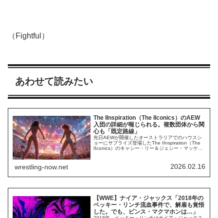
（Fightful）
あわせて読みたい
The IInspiration（The IIconics）のAEW
入団の詳細が報じられる。複数団体から関
心も「既定路線」
先日AEWが開催したオーストラリアでのハウスシ
ョーにサプライズ登場したThe IInspiration（The
IIconics）のキャシー・リー＆ジェシー・マッケ
イ。地元オーストラリアでまさかのAEWデビュー
を果たした彼女たちには、以前から「AEWが獲得
を狙っている」との報道がありました。彼女たち
2026.02.16
wrestling-now.net
がAEWとの契約を勝ち取った背景には何があった
のでしょうか？...
【WWE】ナイア・ジャックス「2018年の
ベッキー・リンチ流血事件で、解雇も覚悟
した。でも、ビンス・マクマホンは…」
2018年、ベッキー・リンチはナイア・ジャックス