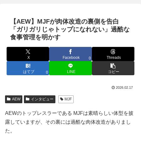
【AEW】MJFが肉体改造の裏側を告白
「ガリガリじゃトップになれない」過酷な
食事管理を明かす
X
Facebook
Threads
0
はてブ
LINE
コピー
0
2026.02.17
AEW
インタビュー
MJF
AEWのトップレスラーである MJFは素晴らしい体型を披
露していますが、その裏には過酷な肉体改造がありまし
た。