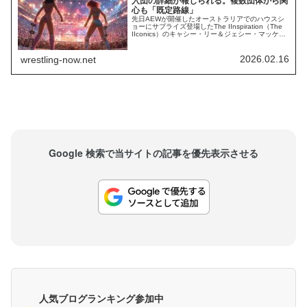
入団の詳細が報じられる。複数団体から関
心も「既定路線」
先日AEWが開催したオーストラリアでのハウスシ
ョーにサプライズ登場したThe IInspiration（The
IIconics）のキャシー・リー＆ジェシー・マッケ
イ。地元オーストラリアでまさかのAEWデビュー
を果たした彼女たちには、以前から「AEWが獲得
を狙っている」との報道がありました。彼女たち
2026.02.16
wrestling-now.net
がAEWとの契約を勝ち取った背景には何があった
のでしょうか？...
Google 検索で当サイトの記事を優先表示させる
人気ブログランキング参加中