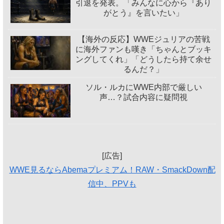
引退を発表。「みんなに心から『あり
がとう』を言いたい」
【海外の反応】WWEジュリアの苦戦
に海外ファンも嘆き「ちゃんとブッキ
ングしてくれ」「どうしたら持て余せ
るんだ？」
ソル・ルカにWWE内部で厳しい
声…？試合内容に疑問視
[広告]
WWE見るならAbemaプレミアム！RAW・SmackDown配
信中、PPVも