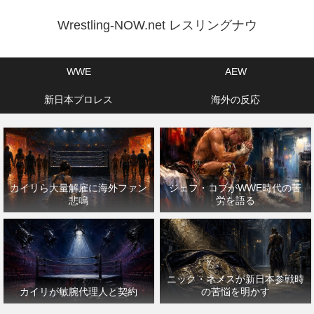
Wrestling-NOW.net レスリングナウ
WWE
AEW
新日本プロレス
海外の反応
カイリら大量解雇に海外ファン
ジェフ・コブがWWE時代の苦
悲鳴
労を語る
ニック・ネメスが新日本参戦時
カイリが敏腕代理人と契約
の苦悩を明かす