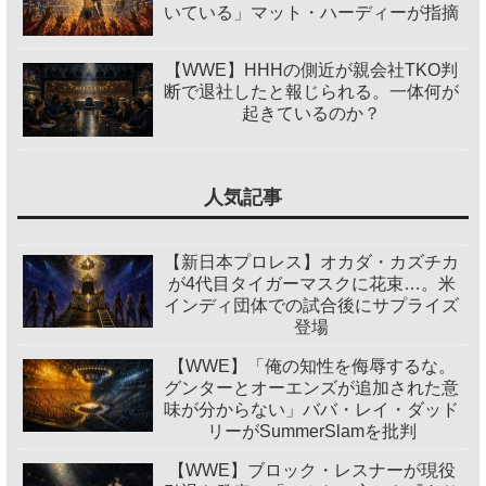
いている」マット・ハーディーが指摘
【WWE】HHHの側近が親会社TKO判
断で退社したと報じられる。一体何が
起きているのか？
人気記事
【新日本プロレス】オカダ・カズチカ
が4代目タイガーマスクに花束…。米
インディ団体での試合後にサプライズ
登場
【WWE】「俺の知性を侮辱するな。
グンターとオーエンズが追加された意
味が分からない」ババ・レイ・ダッド
リーがSummerSlamを批判
【WWE】ブロック・レスナーが現役