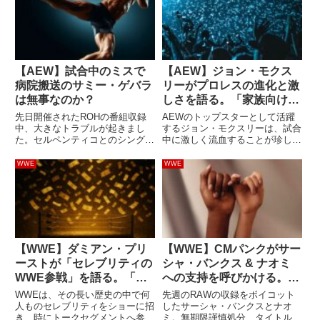
【AEW】試合中のミスで
【AEW】ジョン・モクス
病院搬送のサミー・ゲバラ
リーがプロレスの進化と激
は無事なのか？
しさを語る。「家族向けの
イベントだけど、とても暴
先日開催されたROHの番組収録
AEWのトップスターとして活躍
力的。おばあちゃんを連れ
中、大きなトラブルが起きまし
するジョン・モクスリーは、試合
た。セルペンティコとのシングル
中に激しく流血することが珍しく
てきてもいいけど…」
マッチに挑んだサミー・ゲバラ。
ありません。彼があまりにも頻繁
彼は、セルペンティコがロープ上
に流血することについては批判的
WWE
WWE
から仕掛けた技をカッターで迎撃
な意見もありますが、彼には彼な
しようとしたところ、タイミング
りのプロレス哲学があり、自分の
が合わずに相手が自分の顔面に着
スタイルに自身を持っていま
地...
す。...
【WWE】ダミアン・プリ
【WWE】CMパンクがサー
ーストが「セレブリティの
シャ・バンクス & ナオミ
WWE参戦」を語る。「バ
への支持を呼びかける。
ッド・バニーの努力は凄ま
「支えよう」
WWEは、その長い歴史の中で何
先週のRAWの収録をボイコット
じかった。ランディ・オー
人ものセレブリティをショーに招
したサーシャ・バンクスとナオ
き、時にトークセグメントへ参加
ミ。無期限謹慎処分、タイトル剥