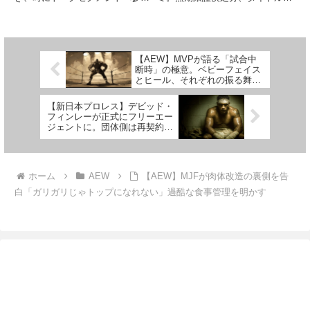
トンも感謝してたよ」
させたり、時に試合に挑ませたり
奪、グッズの販売停止とそれによ
と、様々な形で彼らの知名度や注
る収入減…。契約期間は残りわず
目度を活用してきました。近年で
かだとされており、このままだと
は、世界的ミュージシャンのバッ
あまり良い未来が見えません。
ド・バニーが驚異的なWWEへ
WWE内部の意見は割れており、
【AEW】MVPが語る「試合中
の...
2人...
断時」の極意。ベビーフェイス
とヒール、それぞれの振る舞い
とは
【新日本プロレス】デビッド・
フィンレーが正式にフリーエー
ジェントに。団体側は再契約を
熱望
ホーム
AEW
【AEW】MJFが肉体改造の裏側を告
白「ガリガリじゃトップになれない」過酷な食事管理を明かす