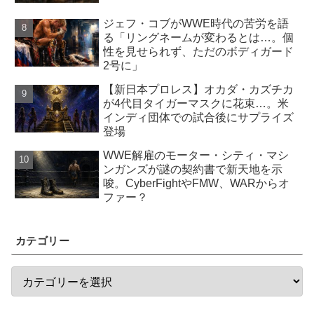
ジェフ・コブがWWE時代の苦労を語
る「リングネームが変わるとは…。個
性を見せられず、ただのボディガード
2号に」
【新日本プロレス】オカダ・カズチカ
が4代目タイガーマスクに花束…。米
インディ団体での試合後にサプライズ
登場
WWE解雇のモーター・シティ・マシ
ンガンズが謎の契約書で新天地を示
唆。CyberFightやFMW、WARからオ
ファー？
カテゴリー