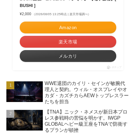
BUSHI ]
¥2,000
（2026/08/05 13:25時点 | 楽天市場調べ）
Amazon
楽天市場
メルカリ
ポチップ
WWE退団のカイリ・セインが敏腕代
理人と契約。ウィル・オスプレイやオ
カダ・カズチカらAEWトップレスラー
たちを担当
【TNA】ニック・ネメスが新日本プロ
レス参戦時の苦悩を明かす。IWGP
GLOBALヘビー級王座をTNAで防衛す
るプランが頓挫