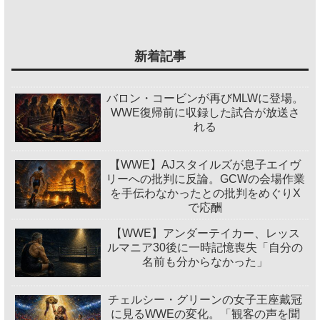
新着記事
バロン・コービンが再びMLWに登場。
WWE復帰前に収録した試合が放送さ
れる
【WWE】AJスタイルズが息子エイヴ
リーへの批判に反論。GCWの会場作業
を手伝わなかったとの批判をめぐりX
で応酬
【WWE】アンダーテイカー、レッス
ルマニア30後に一時記憶喪失「自分の
名前も分からなかった」
チェルシー・グリーンの女子王座戴冠
に見るWWEの変化。「観客の声を聞