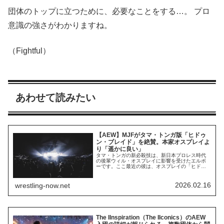
団体のトップに立つために、必要なことをする…。 プロ
意識の強さがわかりますね。
（Fightful）
あわせて読みたい
【AEW】MJFがタマ・トンガ版「ヒドゥ
ン・ブレイド」を絶賛。本家オスプレイよ
り「遥かに良い」
タマ・トンガの新必殺技は、新日本プロレス時代
の後輩ウィル・オスプレイに影響を受けたエルボ
ーです。ここ最近の彼は、オスプレイの「ヒドゥ
ン・ブレイド」のようなランニングエルボーをム
ーブセットに取り入れています。その威力は確か
なもの。オスプレイのライバルからの評判も上々
2026.02.16
wrestling-now.net
です。AEW世界王者であるMJFは、タマ・トンガ
がヒドゥン・ブレイドを放つ動画に反応し、タマ
版の...
The IInspiration（The IIconics）のAEW