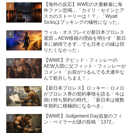
【海外の反応】WWEの大量解雇に海
外ファン悲鳴…「カイリ・セインとア
スカのストーリーは！？」「Wyatt
Sicksはブッキングの犠牲になった」
ウィル・オスプレイが新日本プロレス
退団→AEW移籍の理由を明かす「新日
本に納得できず…でも日本との縁は切
りたくなかった」
【WWE】デビッド・フィンレーの
AEW入団に父フィット・フィンレーが
コメント「お前がつるんでる犬連中な
んて処分しちまえ！」
【新日本プロレス】ロッキー・ロメロ
がプロレス界の契約事情を語る「今は
掛け持ち契約の時代」「新日本は複数
年契約に積極的になるべき」
【WWE】Judgement Day追放のフィ
ン・ベイラーが謎の投稿「1372」