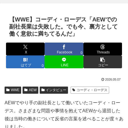
【WWE】コーディ・ローデス「AEWでの
副社長業は失敗した。でも今、裏方として
働く意欲に満ちてるんだ」
X
Facebook
Threads
0
はてブ
LINE
コピー
0
2026.05.07
WWE
AEW
インタビュー
コーディ・ローデス
AEWでやり手の副社長として働いていたコーディ・ロー
デス。さまざまな問題や事情を抱えてAEWから退団した
後は当時の働きについて反省の言葉を述べることが度々あ
りました。