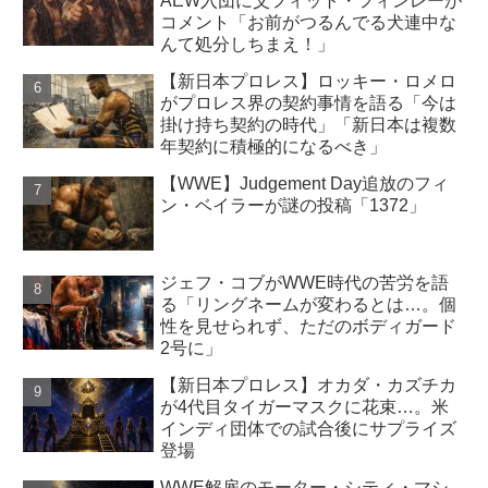
AEW入団に父フィット・フィンレーが
コメント「お前がつるんでる犬連中な
んて処分しちまえ！」
【新日本プロレス】ロッキー・ロメロ
がプロレス界の契約事情を語る「今は
掛け持ち契約の時代」「新日本は複数
年契約に積極的になるべき」
【WWE】Judgement Day追放のフィ
ン・ベイラーが謎の投稿「1372」
ジェフ・コブがWWE時代の苦労を語
る「リングネームが変わるとは…。個
性を見せられず、ただのボディガード
2号に」
【新日本プロレス】オカダ・カズチカ
が4代目タイガーマスクに花束…。米
インディ団体での試合後にサプライズ
登場
WWE解雇のモーター・シティ・マシ