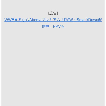
[広告]
WWE見るならAbemaプレミアム！RAW・SmackDown配
信中、PPVも