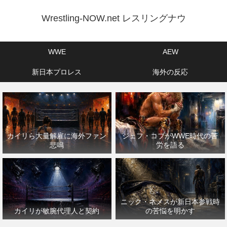
Wrestling-NOW.net レスリングナウ
WWE
AEW
新日本プロレス
海外の反応
カイリら大量解雇に海外ファン
ジェフ・コブがWWE時代の苦
悲鳴
労を語る
ニック・ネメスが新日本参戦時
カイリが敏腕代理人と契約
の苦悩を明かす