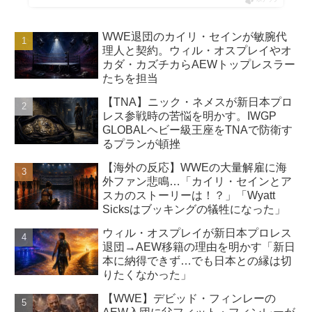
WWE退団のカイリ・セインが敏腕代
理人と契約。ウィル・オスプレイやオ
カダ・カズチカらAEWトップレスラー
たちを担当
【TNA】ニック・ネメスが新日本プロ
レス参戦時の苦悩を明かす。IWGP
GLOBALヘビー級王座をTNAで防衛す
るプランが頓挫
【海外の反応】WWEの大量解雇に海
外ファン悲鳴…「カイリ・セインとア
スカのストーリーは！？」「Wyatt
Sicksはブッキングの犠牲になった」
ウィル・オスプレイが新日本プロレス
退団→AEW移籍の理由を明かす「新日
本に納得できず…でも日本との縁は切
りたくなかった」
【WWE】デビッド・フィンレーの