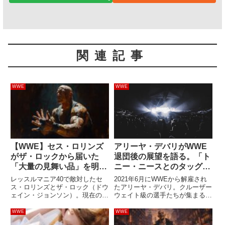
関連記事
WWE
WWE
【WWE】セス・ロリンズ
アリーヤ・デバリがWWE
がザ・ロックから届いた
退団後の展望を語る。「ト
「大量の見舞い品」を明か
ニー・ニースとのタッグを
す。意外な交流とは
続けたい」
レッスルマニア40で敵対したセ
2021年6月にWWEから解雇され
ス・ロリンズとザ・ロック（ドウ
たアリーヤ・デバリ。クルーザー
ェイン・ジョンソン）。現在の関
ウェイト級の選手たちが集まる
係は良好です。最新のインタビュ
205LIVEで毎週のように試合をし
ーで、セスはレッスルマニア40
ていたものの、予算削減の対象に
WWE
WWE
後に怪我をした際、ロック様から
なってしまいました。最後の試合