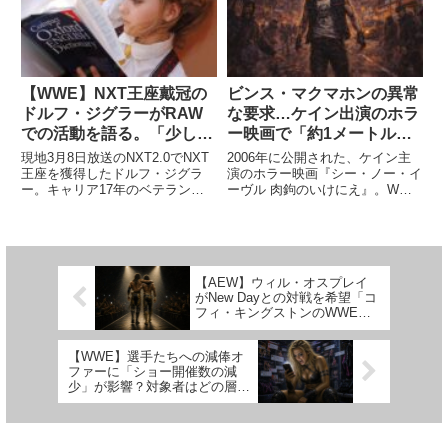
大量のお見舞いが届いたことを明
はイケメン二郎とのシングルマッ
かしました。プライベートでは
チでした。最近のWWE...
素...
【WWE】NXT王座戴冠の
ビンス・マクマホンの異常
ドルフ・ジグラーがRAW
な要求…ケイン出演のホラ
での活動を語る。「少し退
ー映画で「約1メートルの
屈になってしまった」
デカチン設定にしろ！画面
現地3月8日放送のNXT2.0でNXT
2006年に公開された、ケイン主
に出せ！」
王座を獲得したドルフ・ジグラ
演のホラー映画『シー・ノー・イ
ー。キャリア17年のベテランに
ーヴル 肉鉤のいけにえ』。WWE
とって初めてのNXTのタイトル戴
が映画のプロデュースに進出した
冠となりました。普段はメインロ
WWE Filmsの第1回作品で、ビン
ースターとしてRAWで活躍する
ス・マクマホンがプロデューサー
ジグラー。キャリアが長くなり、
を務めました。ケインが演じたの
RAWでの活動に刺激が...
は、廃墟となったブ...
【AEW】ウィル・オスプレイ
がNew Dayとの対戦を希望「コ
フィ・キングストンのWWE王
座獲得は最高だったよね。ぜひ
やりたい」
【WWE】選手たちへの減俸オ
ファーに「ショー開催数の減
少」が影響？対象者はどの層な
のか