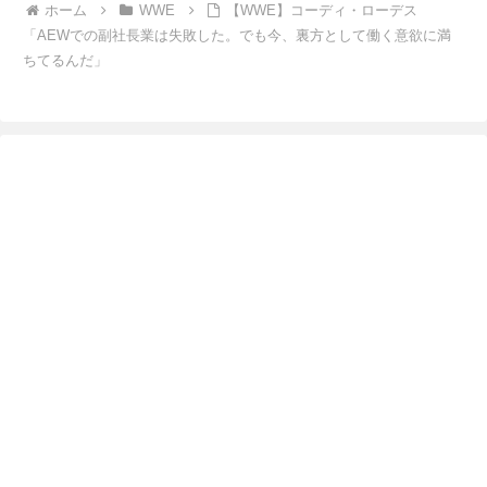
ホーム
WWE
【WWE】コーディ・ローデス
「AEWでの副社長業は失敗した。でも今、裏方として働く意欲に満
ちてるんだ」