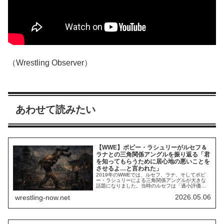
（Wrestling Observer）
あわせて読みたい
【WWE】ボビー・ラシュリーがルセフ＆
ラナとの三角関係アングルを振り返る「君
を知ってもらうために居心地の悪いことを
させるよ…と言われた」
2019年のWWEでは、ルセフ、ラナ、そしてボビ
ー・ラシュリーによる三角関係アングルが大きな
話題になりました。当時のルセフは「過小評価さ
れている」と同情されがちで、このアングルは彼
2026.05.06
wrestling-now.net
の不遇を象徴するものの一つだと認識されていま
す。ラナとラシュリーが彼を挑発し続け、ついに
結婚式へ。そこでケーキからルセフが飛び出して
ラシュリーを襲撃……。賛否が別れた迷アングル
とし...