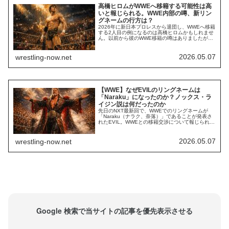
高橋ヒロムがWWEへ移籍する可能性は高
いと報じられる。WWE内部の噂、新リン
グネームの行方は？
2026年に新日本プロレスから退団し、WWEへ移籍
する2人目の例になるのは高橋ヒロムかもしれませ
ん。以前から彼のWWE移籍の噂はありましたが、
最近まで具体的な話は聞こえてきませんでした。
一方で、かつての盟友EVILは先日のはNXTでデビ
ューを果たし、新リングネームが「Naraku（ナラ
2026.05.07
wrestling-now.net
ク、奈落）」であることも発表されています。ヒ
ロムがEVILの後を追う形にな...
【WWE】なぜEVILのリングネームは
「Naraku」になったのか？ノックス・ラ
イジン説は何だったのか
先日のNXT最新回で、WWEでのリングネームが
「Naraku（ナラク、奈落）」であることが発表さ
れたEVIL。WWEとの移籍交渉について報じられて
いる段階で、彼のリングネームが変更されること
は明らかになっていました。そして、その有力候
補として「ノックス・ライジン（Nox Raijin）」説
2026.05.07
wrestling-now.net
があったものの、なぜかこれは採用されず、まっ
たく噂になかった「Nara...
Google 検索で当サイトの記事を優先表示させる