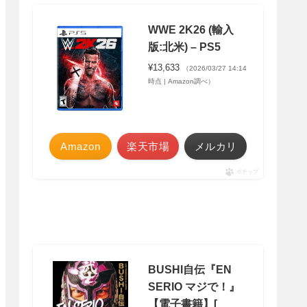
WWE 2K26 (輸入
版:北米) – PS5
¥13,633
（2026/03/27 14:14
時点 | Amazon調べ）
Amazon
楽天市場
メルカリ
ポチップ
BUSHI自伝『EN
SERIO マジで！』
【電子書籍】[