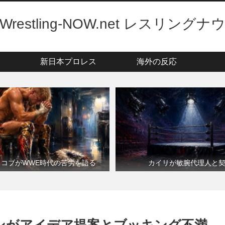
Wrestling-NOW.net レスリングナ
新日本プロレス
海外の反応
・コブがWWE時代の苦労を語る
カイリが敏腕代理人と