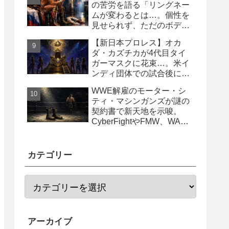
の苦労を語る「リングネー
ムが変わるとは…。個性を
見せられず、ただのボディ
ガード2号に」
【新日本プロレス】オカ
ダ・カズチカが4代目タイ
ガーマスクに花束…。米イ
ンディ団体での試合後にサ
プライズ登場
WWE解雇のモーター・シ
ティ・マシンガンズが謎の
契約書で新天地を示唆。
CyberFightやFMW、WAR
からオファー？
カテゴリー
アーカイブ