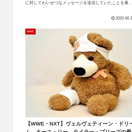
に対してわいせつなメッセージを送信していたことを暴
されていました。このムーブメントはプロレスラーたち
過去の問題行為を告発するもので、多くのプロレスラー
2020.08.
(自業自得とはいえ)職を失いま...
WWE
【WWE・NXT】ヴェルヴェティーン・ドリ
ム、キース・リー、タイラー・ブリーズの最