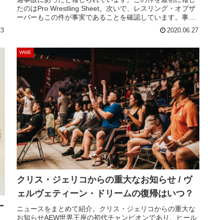
露
たのはPro Wrestling Sheet。次いで、レスリング・オブザ
の
ーバーもこの件が事実であることを確認しています。事故
が
の詳細は不明。ただ、ドリームは既に退院しているとのこ
23
2020.06.27
とです。WWEは声明を発表していません。彼の最後のテレ
ビ出演は6月17日放送の...
WWE
クリス・ジェリコからの重大なお知らせ / ヴ
ェルヴェティーン・ドリームの復帰はいつ？
ー
ニュースをまとめて紹介。クリス・ジェリコからの重大な
お知らせAEW世界王座の初代チャンピオンであり、ヒール