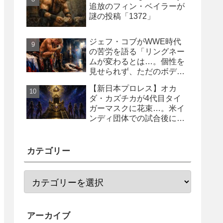
追放のフィン・ベイラーが
謎の投稿「1372」
ジェフ・コブがWWE時代
の苦労を語る「リングネー
ムが変わるとは…。個性を
見せられず、ただのボディ
ガード2号に」
【新日本プロレス】オカ
ダ・カズチカが4代目タイ
ガーマスクに花束…。米イ
ンディ団体での試合後にサ
プライズ登場
カテゴリー
アーカイブ