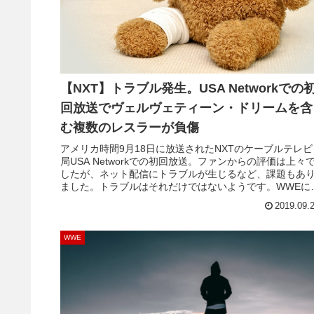
【NXT】トラブル発生。USA Networkでの
回放送でヴェルヴェティーン・ドリームを含
む複数のレスラーが負傷
アメリカ時間9月18日に放送されたNXTのケーブルテレビ
局USA Networkでの初回放送。ファンからの評価は上々
したが、ネット配信にトラブルが生じるなど、課題もあ
ました。トラブルはそれだけではないようです。WWEに
れば、この日、複数のレスラーが負傷してしまいました。
2019.09.
人目はNXT北米王座を失ってしまったヴェルヴェティー
ン・ドリーム。NXTが誇るエン...
WWE