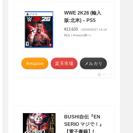
WWE 2K26 (輸入
版:北米) – PS5
¥13,633
（2026/03/27 14:14
時点 | Amazon調べ）
Amazon
楽天市場
メルカリ
ポチップ
BUSHI自伝『EN
SERIO マジで！』
【電子書籍】[