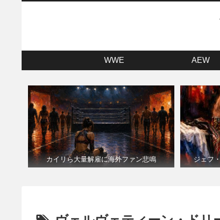
WWE
AEW
カイリら大量解雇に海外ファン悲鳴
ジェフ