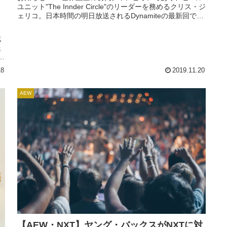
ユニット"The Innder Circle"のリーダーを務めるクリス・ジ
ェリコ。日本時間の明日放送されるDynamiteの最新回で重
大発表を行うことが明かされました。何でしょうね？次回
のタイトルマッチに向けたものだとは思いますけど……。
戦
ヴェルヴェティー...
報
に
復
18
2019.11.20
い
AEW
【AEW・NXT】ヤング・バックスがNXTに対