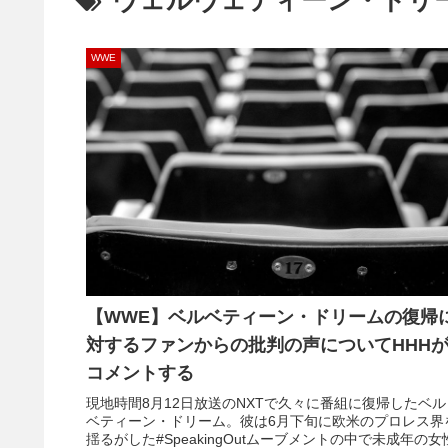
ヴェルヴェティーン・ドリ
WWE
【WWE】ベルベティーン・ドリームの復帰
対するファンからの批判の声についてHHH
コメントする
現地時間8月12日放送のNXTで久々に番組に復帰したベル
ベティーン・ドリーム。彼は6月下旬に欧米のプロレス界
揺るがした#SpeakingOutムーブメントの中で未成年の女