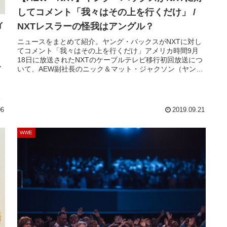
してコメント「我々はその上を行くだけ」 /
ィ
NXTレスラーの怪我はアングル？
ニュースをまとめて紹介。ヤング・バックスがNXTに対し
てコメント「我々はその上を行くだけ」アメリカ時間9月
18日に放送されたNXTのケーブルテレビ移行初回放送につ
ア
いて、AEW副社長のニック＆マット・ジャクソン（ヤン
グ・バックス）がコメントしました。ニック: 楽しいショー
）
だったよ。でも、10週間後にはファンは飽きてしまうかも
ア
しれないね。インパクト・レスリングも...
06
2019.09.21
は
WWE