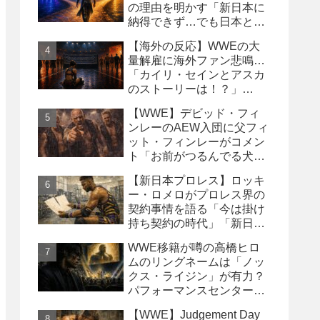
の理由を明かす「新日本に
納得できず…でも日本との
縁は切りたくなかった」
【海外の反応】WWEの大
量解雇に海外ファン悲鳴…
「カイリ・セインとアスカ
のストーリーは！？」
「Wyatt Sicksはブッキング
【WWE】デビッド・フィ
の犠牲になった」
ンレーのAEW入団に父フィ
ット・フィンレーがコメン
ト「お前がつるんでる犬連
中なんて処分しちまえ！」
【新日本プロレス】ロッキ
ー・ロメロがプロレス界の
契約事情を語る「今は掛け
持ち契約の時代」「新日本
は複数年契約に積極的にな
WWE移籍が噂の高橋ヒロ
るべき」
ムのリングネームは「ノッ
クス・ライジン」が有力？
パフォーマンスセンター入
り目前と報じられる
【WWE】Judgement Day