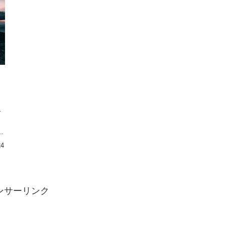
ド
ド
定
24
ンサーリンク