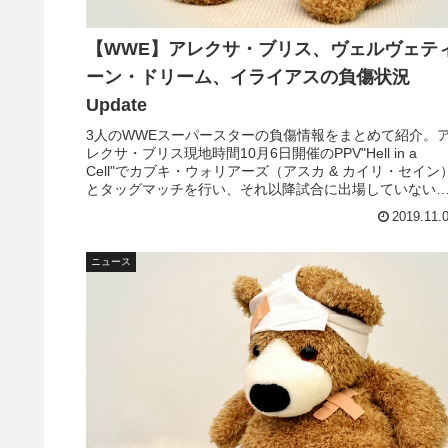
【WWE】アレクサ・ブリス、ヴェルヴェテ
ーン・ドリーム、イライアスの負傷状況
Update
3人のWWEスーパースターの負傷情報をまとめて紹介。
レクサ・ブリス現地時間10月6日開催のPPV"Hell in a
Cell"でカブキ・ウォリアーズ（アスカ & カイリ・セイン
とタッグマッチを行い、それ以降試合に出場していない
レクサ・ブリス。PWInsiderによれば、彼女は肩の負傷で
2019.11.
欠場中とのことです。復帰時期はわかりません。ブリス
怪我が多くて大...
ニュース