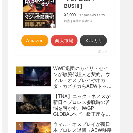
BUSHI ]
¥2,000
（2026/08/05 13:25
時点 | 楽天市場調べ）
Amazon
楽天市場
メルカリ
ポチップ
WWE退団のカイリ・セイ
ンが敏腕代理人と契約。ウ
ィル・オスプレイやオカ
ダ・カズチカらAEWトップ
レスラーたちを担当
【TNA】ニック・ネメスが
新日本プロレス参戦時の苦
悩を明かす。IWGP
GLOBALヘビー級王座を
TNAで防衛するプランが頓
ウィル・オスプレイが新日
挫
本プロレス退団→AEW移籍